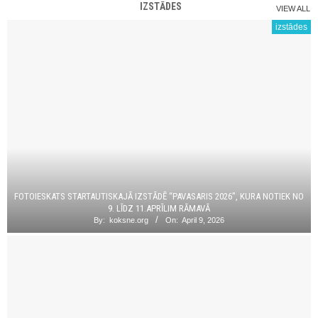
IZSTĀDES
VIEW ALL
izstādes
FOTOIESKATS STARTAUTISKAJĀ IZSTĀDĒ “PAVASARIS 2026”, KURA NOTIEK NO
9. LĪDZ 11.APRĪLIM RĀMAVĀ
By:
koksne.org
On:
April 9, 2026