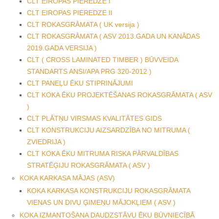
CLT EIROPAS PIEREDZE I
CLT EIROPAS PIEREDZE II
CLT ROKASGRĀMATA ( UK versija )
CLT ROKASGRĀMATA ( ASV 2013.GADA UN KANĀDAS
2019.GADA VERSIJA )
CLT ( CROSS LAMINATED TIMBER ) BŪVVEIDA
STANDARTS ANSI/APA PRG 320-2012 )
CLT PANEĻU ĒKU STIPRINĀJUMI
CLT KOKA ĒKU PROJEKTĒŠANAS ROKASGRĀMATA ( ASV
)
CLT PLĀTŅU VIRSMAS KVALITĀTES GIDS
CLT KONSTRUKCIJU AIZSARDZĪBA NO MITRUMA (
ZVIEDRIJA )
CLT KOKA ĒKU MITRUMA RISKA PĀRVALDĪBAS
STRATĒĢIJU ROKASGRĀMATA ( ASV )
KOKA KARKASA MĀJAS (ASV)
KOKA KARKASA KONSTRUKCIJU ROKASGRĀMATA
VIENAS UN DIVU ĢIMEŅU MĀJOKĻIEM ( ASV )
KOKA IZMANTOŠANA DAUDZSTĀVU ĒKU BŪVNIECĪBĀ