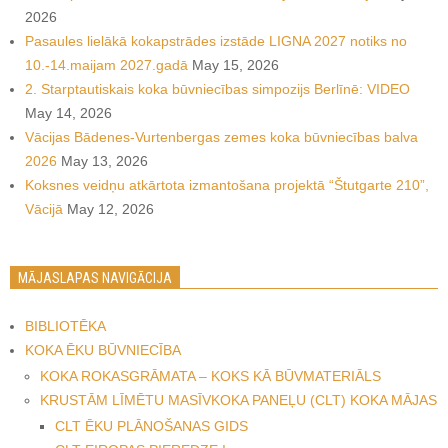
2026
Pasaules lielākā kokapstrādes izstāde LIGNA 2027 notiks no
10.-14.maijam 2027.gadā
May 15, 2026
2. Starptautiskais koka būvniecības simpozijs Berlīnē: VIDEO
May 14, 2026
Vācijas Bādenes-Vurtenbergas zemes koka būvniecības balva
2026
May 13, 2026
Koksnes veidņu atkārtota izmantošana projektā “Štutgarte 210”,
Vācijā
May 12, 2026
MĀJASLAPAS NAVIGĀCIJA
BIBLIOTĒKA
KOKA ĒKU BŪVNIECĪBA
KOKA ROKASGRĀMATA – KOKS KĀ BŪVMATERIĀLS
KRUSTĀM LĪMĒTU MASĪVKOKA PANEĻU (CLT) KOKA MĀJAS
CLT ĒKU PLĀNOŠANAS GIDS