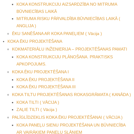
KOKA KONSTRUKCIJU AIZSARDZĪBA NO MITRUMA
BŪVNIECĪBAS LAIKĀ
MITRUMA RISKU PĀRVALDĪBA BŪVNIECĪBAS LAIKĀ (
ANGLIJA )
ĒKU SANĒŠANA AR KOKA PANEĻIEM ( Vācija )
KOKA ĒKU PROJEKTĒŠANA
KOKMATERIĀLU INŽENIERIJA – PROJEKTĒŠANAS PAMATI
KOKA KONSTRUKCIJU PLĀNOŠANA. PRAKTISKS
APKOPOJUMS.
KOKA ĒKU PROJEKTĒŠANA I
KOKA ĒKU PROJEKTĒŠANA II
KOKA ĒKU PROJEKTĒŠANA III
KOKA TILTU PROJEKTĒŠANAS ROKASGRĀMATA ( KANĀDA )
KOKA TILTI ( VĀCIJA )
ZAĻIE TILTI ( Vācija )
PALĪGLĪDZEKLIS KOKA ĒKU PROJEKTĒŠANAI ( VĀCIJA )
KOKA PANEĻU SIENU PROJEKTĒŠANA UN BŪVNIECĪBA
AR VAIRĀKIEM PANEĻU SLĀŅIEM