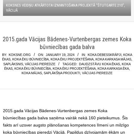
KOKSNES VEIDŅU ATKĀRTOTA IZMANTOŠANA PROJEKTĀ “ŠTUTGARTE 210”,
VĀCIJĀ
2015.gada Vācijas Bādenes-Vurtenbergas zemes Koka
būvniecības gada balva
BY:
KOKSNE.ORG
ON:
JANUARY 19, 2024
IN:
KOKA DEBESSKRĀPJI
,
KOKA
ĒKAS
,
KOKA ĒKU BŪVNIECĪBA
,
KOKA ĒKU PROJEKTĒŠANA
,
KOKA KARKASA MĀJAS
,
SAPLĀKSNIS
,
VĀCIJAS PIEREDZE
TAGGED:
DAUDZSTĀVU KOKA ĒKAS
,
KOKA
ĒKAS
,
KOKA ĒKU BŪVNIECĪBA
,
KOKA ĒKU PROJEKTĒŠANA
,
KOKA KARKASA ĒKA
,
KOKA MĀJAS
,
SAPLĀKŠŅA PRODUKTI
,
VĀCIJAS PIEREDZE
2015.gada Vācijas Bādenes-Vurtenbergas zemes Koka
būvniecības gada balva saņēma vairāk nekā 160 pieteikumus. Šis
fakts arī uzsver augsto plānošanas kompetences līmeni un milzīgo
koka būvniecības pieredzi Vācijā. Papildus dzīvojamām ēkām un