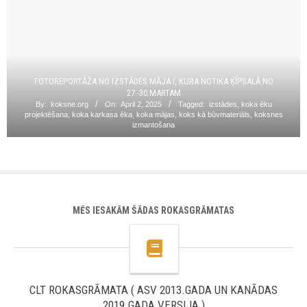
FOTOREPORTĀŽA NO IZSTĀDES MĀJA I, KURA NOTIKA ĶĪPSALĀ NO
27.-30.MARTAM
By:
koksne.org
On:
April 2, 2025
Tagged:
izstādes
,
koka ēku
projektēšana
,
koka karkasa ēka
,
koka mājas
,
koks kā būvmateriāls
,
koksnes
izmantošana
MĒS IESAKĀM ŠĀDAS ROKASGRĀMATAS
CLT ROKASGRĀMATA ( ASV 2013.GADA UN KANĀDAS
2019.GADA VERSIJA )