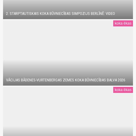
2. STARPTAUTISKAIS KOKA BŪVNIECĪBAS SIMPOZIJS BERLĪNĒ: VIDEO
koka ēkas
VĀCIJAS BĀDENES-VURTENBERGAS ZEMES KOKA BŪVNIECĪBAS BALVA 2026
koka ēkas