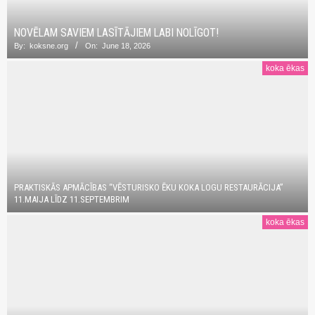
NOVĒLAM SAVIEM LASĪTĀJIEM LABI NOLĪGOT!
By:
koksne.org
On:
June 18, 2026
koka ēkas
PRAKTISKĀS APMĀCĪBAS “VĒSTURISKO ĒKU KOKA LOGU RESTAURĀCIJA”
11.MAIJA LĪDZ 11.SEPTEMBRIM
koka ēkas