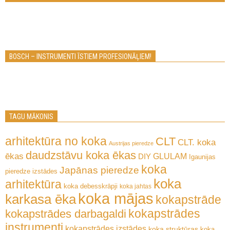
BOSCH – INSTRUMENTI ĪSTIEM PROFESIONĀĻIEM!
TAGU MĀKONIS
arhitektūra no koka
CLT
CLT. koka
Austrijas pieredze
daudzstāvu koka ēkas
ēkas
GLULAM
DIY
Igaunijas
koka
Japānas pieredze
pieredze
izstādes
koka
arhitektūra
koka debesskrāpji
koka jahtas
koka mājas
karkasa ēka
kokapstrāde
kokapstrādes
kokapstrādes darbagaldi
instrumenti
kokapstrādes izstādes
koka struktūras
koka