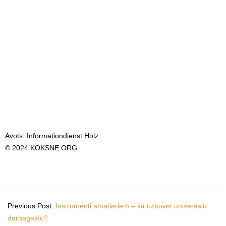
Avots: Informationdienst Holz
© 2024 KOKSNE.ORG
2024-
01-
Previous Post:
Instrumenti amatieriem – kā uzbūvēt universālu
19
darbagaldu?