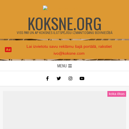
Skip
to
KOKSNE.ORG
content
VISS PAR UN AP KOKSNES ILGTSPĒJĪGU IZMANTOŠANU BŪVNIECĪBĀ
Lai izvietotu savu reklāmu šajā portālā, rakstiet
ivo@koksne.com
Secondary
MENU
Navigation
Menu
koka ēkas