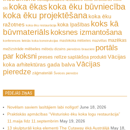
koka ēkas
koka ēku būvniecība
tilti
koka ēku projektēšana
koka ēku
koks kā
ražotnes
koka īpašības
koka ēku restaurācija
būvmateriāls
koksnes izmantošana
mazēkas
masīvkoka mēbeles
mazvillas
konferences
liektās koka konstrukcijas
portāls
mēbeles
mežizstrāde
mēbeļu dizains
pieredzes braucieni
par koksni
Vācijas
preses relīze
saplākšņa produkti
Vācijas
koka arhitektūras gada balva
pieredze
zāģmateriāli
Šveices pieredze
PĒDĒJĀS ZIŅAS
Novēlam saviem lasītājiem labi nolīgot!
June 18, 2026
Praktiskās apmācības “Vēsturisko ēku koka logu restaurācija”
11.maija līdz 11.septembrim
May 19, 2026
13 skulpturāli koka elementi The Cutaway ēkā Austrālijā
May 18,