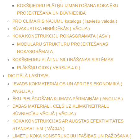
KOKŠĶIEDRU PLĀTŅU IZMANTOŠANA KOKA ĒKU
PROJEKTĒŠANĀ UN BŪVNIECĪBĀ
PRO CLIMA RISINĀJUMU katalogs ( latviešu valodā )
BŪVAKUSTIKA HIBRĪDĒKĀS ( VĀCIJA )
KOKA KONSTRUKCIJU ROKASGRĀMATA ( ASV )
MODULĀRU STRUKTŪRU PROJEKTĒŠANAS
ROKASGRĀMATA
KOKŠĶIEDRU PLĀTŅU SILTINĀŠANAS SISTĒMAS
PLĀKŠŅU GIDS ( VERSIJA 4.0 )
DIGITĀLĀ LASĪTAVA
IEVADS KOKMATERIĀLOS UN APRITES EKONOMIKĀ (
ANGLIJA )
ĒKU PIELĀGOŠANA KLIMATA PĀRMAIŅĀM ( ANGLIJA )
DABAS MATERIĀLI. CEĻŠ UZ KLIMATNEITRĀLU
BŪVNIECĪBU VĀCIJĀ ( VĀCIJA )
KOKA KONSTRUKCIJAS AR AUGSTAS EFEKTIVITĀTES
STANDARTIEM ( VĀCIJA )
LĪMĒTU KOKA KONSTRUKCIJU ĪPAŠĪBAS UN RAŽOŠANA (