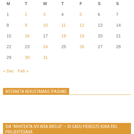
M
T
W
T
F
S
S
1
2
3
4
5
6
7
8
9
10
11
12
13
14
15
16
17
18
19
20
21
22
23
24
25
26
27
28
29
30
31
« Dec
Feb »
INTERNETA NEKUSTAMAIS ĪPAŠUMS
SIA “ARHITEKTA IVO INŠA BIROJS” – 30 GADU PIEREDZE KOKA ĒKU
PROJEKTĒŠANĀ