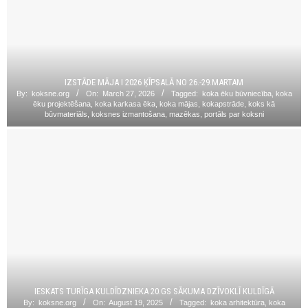
IZSTĀDE MĀJA I 2026 ĶĪPSALĀ NO 26.-29.MARTAM
By:
koksne.org
On:
March 27, 2026
Tagged:
koka ēku būvniecība
,
koka
ēku projektēšana
,
koka karkasa ēka
,
koka mājas
,
kokapstrāde
,
koks kā
būvmateriāls
,
koksnes izmantošana
,
mazēkas
,
portāls par koksni
IESKATS TURĪGA KULDĪDZNIEKA 20.GS SĀKUMA DZĪVOKLĪ KULDĪGĀ
By:
koksne.org
On:
August 19, 2025
Tagged:
koka arhitektūra
,
koka