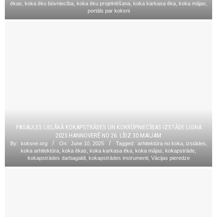
ēkas
,
koka ēku būvniecība
,
koka ēku projektēšana
,
koka karkasa ēka
,
koka mājas
,
portāls par koksni
PASAULES LIELĀKĀ KOKAPSTRĀDES UN KOKRŪPNIECĪBAS IZSTĀDE LIGNA
2025 HANNOVERĒ NO 26. LĪDZ 30.MAIJAM
By:
koksne.org
On:
June 10, 2025
Tagged:
arhitektūra no koka
,
izstādes
,
koka arhitektūra
,
koka ēkas
,
koka karkasa ēka
,
koka mājas
,
kokapstrāde
,
kokapstrādes darbagaldi
,
kokapstrādes instrumenti
,
Vācijas pieredze