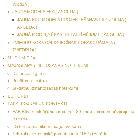
VĀCIJA )
JAUNA MODEĻA ĒKA ( ANGLIJA )
JAUNĀ ĒKU MODEĻA PROJEKTĒŠANAS FILOZOFIJA (
ANGLIJA )
JAUNĀ MODEĻA ĒKAS. DETAĻZĪMĒJUMI. ( ANGLIJA )
ZVIEDRU KOKA GALDNIECĪBAS ROKASGRĀMATA (
ZVIEDRIJA )
MŪSU MISIJA
MĀJASLAPAS LIETOŠANAS NOTEIKUMI
Distances līgums
Privātuma politika
Sīkdatņu izmantošanas noteikumi
ES FONDI
PAKALPOJUMI UN KONTAKTI
EAB Būvprojektēšanas nodaļa – 30 gadu pieredze būvprojektu
izstrādē
ES fondu pieteikumu sagatavošana
Tehniski ekonomiskā pamatojuma (TEP) izstrāde