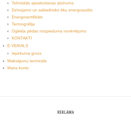
Tehniskās apsekošanas atzinums
Dzīvojamo un sabiedrisko ēku energoaudits
Energosertifikāts
Termogrāfija
Oglekļa pēdas nospieduma novērtējums
KONTAKTI
E-VEIKALS
Iepirkuma grozs
Maksājumu termināls
Mans konts
REKLĀMA