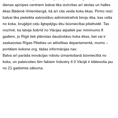
dienas aprūpes centriem balvai tika izvirzītas arī skolas un halles
ēkas Bādenē-Virtembergā, kā arī cita veida koka ēkas. Pirmo reizi
balvai tika pieteikta astoņstāvu administratīvā biroju ēka, kas celta
no koka, bruģējot ceļu ilgtspējīgu ēku būvniecībai pilsētvidē. Tas
nozīmē, ka latvija šobrīd no Vācijas atpaliek par minimums 8
gadiem, jo Rīgā tiek plānotas daudzstāvu koka ēkas, bet vai ir
saskaņotas Rīgas Pilsētas un attīstības departamentā, mums –
portālam koksne.org, tādas informācijas nav.
Balva arī parāda inovācijas robotu izmantošanā būvniecībā no
koka, un pateicoties šim faktam Industry 4.0 Vācijā ir klātesoša jau
no 21.gadsimta sākuma.