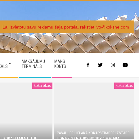
Lai izvietotu savu reklāmu šajā portālā, rakstiet ivo@koksne.com
MAKSĀJUMU
MANS
KALS
TERMINĀLS
KONTS
koka ēkas
koka ēkas
PASAULES LIELĀKĀ KOKAPSTRĀDES IZSTĀDE
LI KOKA ELEMENTI THE
LIGNA 2027 NOTIKS NO 10.-14.MAIJAM