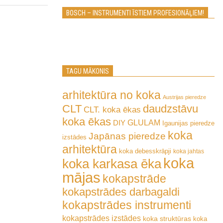
BOSCH – INSTRUMENTI ĪSTIEM PROFESIONĀĻIEM!
TAGU MĀKONIS
arhitektūra no koka
Austrijas pieredze
CLT
daudzstāvu
CLT. koka ēkas
koka ēkas
GLULAM
DIY
Igaunijas pieredze
koka
Japānas pieredze
izstādes
arhitektūra
koka debesskrāpji
koka jahtas
koka
koka karkasa ēka
mājas
kokapstrāde
kokapstrādes darbagaldi
kokapstrādes instrumenti
kokapstrādes izstādes
koka struktūras
koka