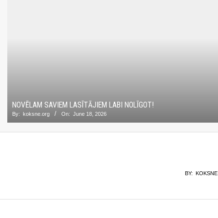
NOVĒLAM SAVIEM LASĪTĀJIEM LABI NOLĪGOT!
By:
koksne.org
On:
June 18, 2026
BY:
KOKSNE