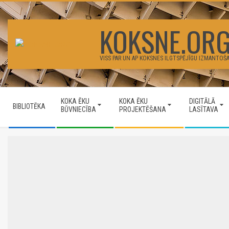
Skip
to
KOKSNE.OR
content
VISS PAR UN AP KOKSNES ILGTSPĒJĪGU IZMANTOŠ
Secondary
KOKA ĒKU
KOKA ĒKU
DIGITĀLĀ
Navigation
BIBLIOTĒKA
BŪVNIECĪBA
PROJEKTĒŠANA
LASĪTAVA
Menu