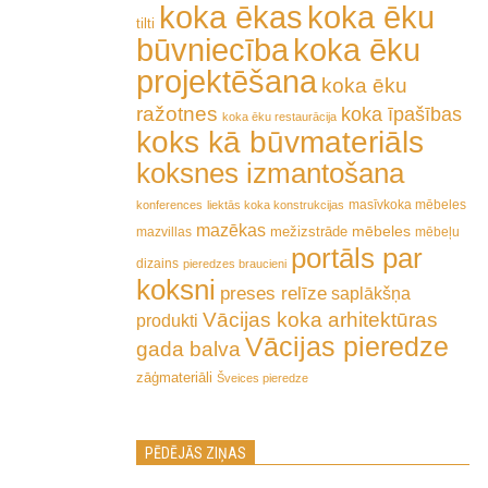
koka ēkas
koka ēku
tilti
būvniecība
koka ēku
projektēšana
koka ēku
ražotnes
koka īpašības
koka ēku restaurācija
koks kā būvmateriāls
koksnes izmantošana
masīvkoka mēbeles
konferences
liektās koka konstrukcijas
mazēkas
mēbeles
mežizstrāde
mazvillas
mēbeļu
portāls par
dizains
pieredzes braucieni
koksni
preses relīze
saplākšņa
Vācijas koka arhitektūras
produkti
Vācijas pieredze
gada balva
zāģmateriāli
Šveices pieredze
PĒDĒJĀS ZIŅAS