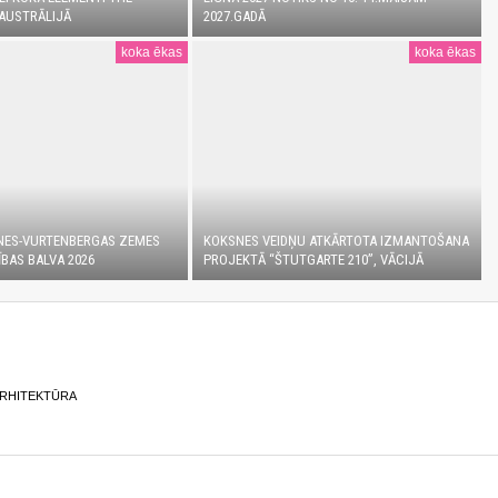
AUSTRĀLIJĀ
2027.GADĀ
koka ēkas
koka ēkas
NES-VURTENBERGAS ZEMES
KOKSNES VEIDŅU ATKĀRTOTA IZMANTOŠANA
BAS BALVA 2026
PROJEKTĀ “ŠTUTGARTE 210”, VĀCIJĀ
ARHITEKTŪRA