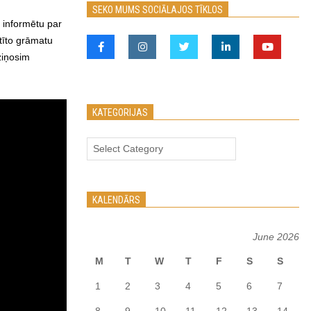
SEKO MUMS SOCIĀLAJOS TĪKLOS
s informētu par
tīto grāmatu
ziņosim
KATEGORIJAS
Kategorijas
KALENDĀRS
June 2026
M
T
W
T
F
S
S
1
2
3
4
5
6
7