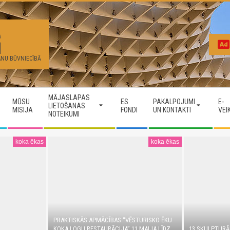
G
ANU BŪVNIECĪBĀ
MĀJASLAPAS
MŪSU
ES
PAKALPOJUMI
E-
LIETOŠANAS
MISIJA
FONDI
UN KONTAKTI
VEI
NOTEIKUMI
koka ēkas
koka ēkas
PRAKTISKĀS APMĀCĪBAS “VĒSTURISKO ĒKU
KOKA LOGU RESTAURĀCIJA” 11.MAIJA LĪDZ
13 SKULPTURĀ