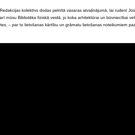
 Redakcijas kolektīvs dodas pelnītā vasaras atvaļinājumā, lai rudenī Jū
 mūsu Bibliotēka fiziskā veidā, jo koka arhitektūrai un būvniecībai vel
kartes, – par to lietošanas kārtību un grāmatu lietošanas noteikumiem pa