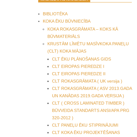
BIBLIOTĒKA
KOKA ĒKU BŪVNIECĪBA
KOKA ROKASGRĀMATA – KOKS KĀ
BŪVMATERIĀLS
KRUSTĀM LĪMĒTU MASĪVKOKA PANEĻU
(CLT) KOKA MĀJAS
CLT ĒKU PLĀNOŠANAS GIDS
CLT EIROPAS PIEREDZE I
CLT EIROPAS PIEREDZE II
CLT ROKASGRĀMATA ( UK versija )
CLT ROKASGRĀMATA ( ASV 2013.GADA
UN KANĀDAS 2019.GADA VERSIJA )
CLT ( CROSS LAMINATED TIMBER )
BŪVVEIDA STANDARTS ANSI/APA PRG
320-2012 )
CLT PANEĻU ĒKU STIPRINĀJUMI
CLT KOKA ĒKU PROJEKTĒŠANAS