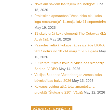
Novēlam saviem lasītājiem labi nolīgot!
June
18, 2026
Praktiskās apmācības “Vēsturisko ēku koka
logu restaurācija” 11.maija līdz 11.septembrim
May 19, 2026
13 skulpturāli koka elementi The Cutaway ēkā
Austrālijā
May 18, 2026
Pasaules lielākā kokapstrādes izstāde LIGNA
2027 notiks no 10.-14.maijam 2027.gadā
May
15, 2026
2. Starptautiskais koka būvniecības simpozijs
Berlīnē: VIDEO
May 14, 2026
Vācijas Bādenes-Vurtenbergas zemes koka
būvniecības balva 2026
May 13, 2026
Koksnes veidņu atkārtota izmantošana
projektā “Štutgarte 210”, Vācijā
May 12, 2026
MĀJASLAPAS NAVIGĀCIJA