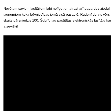
Novēlam saviem lasītājiem labi nolīgot un atrast arī papardes ziedu!
jaunumiem koka būvniecības jomā visā pasaulē. Rudenī durvis vērs arī
skaits pārsniedzis 100. Šobrīd jau pasūtītas elektroniskās lasītāju 
atsevišķi!