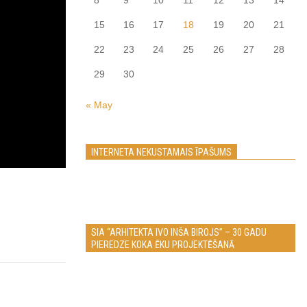
8
9
10
11
12
13
14
15
16
17
18
19
20
21
22
23
24
25
26
27
28
29
30
« May
INTERNETA NEKUSTAMAIS ĪPAŠUMS
SIA “ARHITEKTA IVO INŠA BIROJS” – 30 GADU
PIEREDZE KOKA ĒKU PROJEKTĒŠANĀ