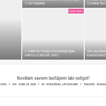
11.SEPTEMBRIM
CUTAWAY ĒKĀ 
koka ēkas
2. STARPTAUTISKAIS KOKA BŪVNIECĪBAS
VĀCIJAS BĀDE
SIMPOZIJS BERLĪNĒ: VIDEO
KOKA BŪVNIECĪ
Novēlam saviem lasītājiem labi nolīgot!
.ORG
ON:
JUNE 18, 2026
IN:
KOKA ĒKAS
,
LATVIJA VAR!
TAGGED:
KOKA 