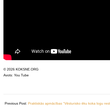
© 2026 KOKSNE.ORG
Avots: You Tube
2026-
06-
Previous Post:
Praktiskās apmācības “Vēsturisko ēku koka logu rest
18