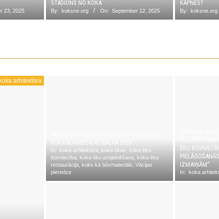
STADIONS NO KOKA
KĀPNES?
r 23, 2025
By:
koksne.org
On:
September 12, 2025
By:
koksne.org
koka arhitektūra
PUBLICĒJAM 
VĀCIJAS BĀDENES-VURTENBERGAS ZEMES
PIELĀGOŠANA 
KOKA BŪVNIECĪBAS BALVA 2026
ĒKU BŪVNIECĪ
In:
koka arhitektūra
,
koka ēkas
,
koka ēku
PIELĀGOŠANĀ
būvniecība
,
koka ēku projektēšana
,
koka ēku
IZMAIŅĀM”
restaurācija
,
koks kā būvmateriāls
,
Vācijas
pieredze
In:
koka arhitek