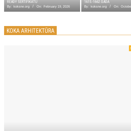
READY SERTIFIKĀTU
1615.-1662.GADĀ
By:
koksne.org
On:
February 19, 2026
By:
koksne.org
On:
Octobe
KOKA ARHITEKTŪRA