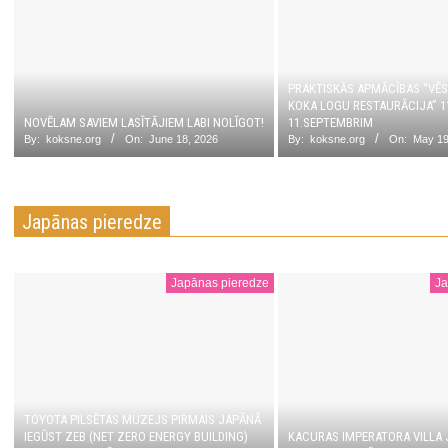
PRAKTISKĀS APMĀCĪBAS “VĒ
KOKA LOGU RESTAURĀCIJA” 1
NOVĒLAM SAVIEM LASĪTĀJIEM LABI NOLĪGOT!
11.SEPTEMBRIM
By:
koksne.org
On:
June 18, 2026
By:
koksne.org
On:
May 19
Japānas pieredze
Japānas pieredze
Ja
TOYOTA PILSĒTAS MUZEJS PIRMAIS JAPĀNĀ
IEGŪST ZEB (NET ZERO ENERGY BUILDING)
KACURAS IMPERATORA VILLA 