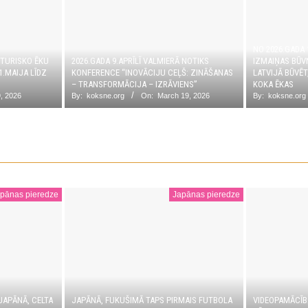
NO 2026.GADA
STURISKO ĒKU
2026.GADA 9.APRĪLĪ VALMIERĀ NOTIKS
IZMAIŅAS BŪV
1.MAIJA LĪDZ
KONFERENCE “INOVĀCIJU CEĻŠ: ZINĀŠANAS
LATVIJĀ BŪVĒ
– TRANSFORMĀCIJA – IZRĀVIENS”
KOKA ĒKAS
, 2026
By:
koksne.org
On:
March 19, 2026
By:
koksne.org
pānas pieredze
Japānas pieredze
JAPĀNĀ, CELTA
JAPĀNĀ, FUKUŠIMĀ TAPS PIRMAIS FUTBOLA
VIDEOPAMĀCĪB