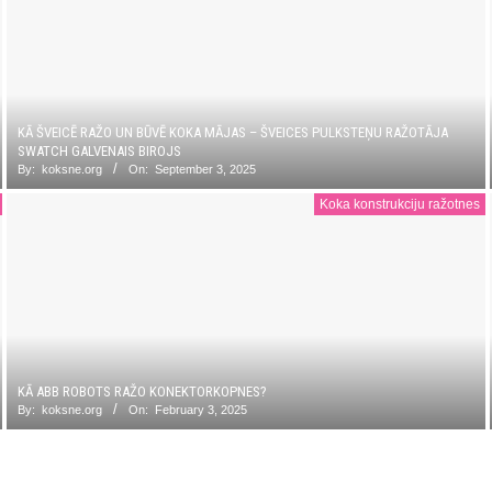
KĀ ŠVEICĒ RAŽO UN BŪVĒ KOKA MĀJAS – ŠVEICES PULKSTEŅU RAŽOTĀJA
SWATCH GALVENAIS BIROJS
By:
koksne.org
On:
September 3, 2025
Koka konstrukciju ražotnes
KĀ ABB ROBOTS RAŽO KONEKTORKOPNES?
By:
koksne.org
On:
February 3, 2025