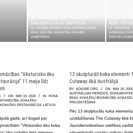
TOYOTA PILSĒ
AUTOMAŠĪNU UZLĀDES STACIJA ŠPITĀLĒ,
IEGŪST ZEB (N
DRAU (AUSTRIJĀ) NO LĪMĒTA KOKA
READY SERTIFI
In:
Austrijas pieredze
,
koka arhitektūra
,
koka
In:
hibrīdēkas
,
ēkas
,
koka ēku būvniecība
,
koka ēku
arhitektūra
,
kok
projektēšana
koka ēku projek
pmācības “Vēsturisko ēku
13 skulpturāli koka elementi 
taurācija” 11.maija līdz
Cutaway ēkā Austrālijā
im
2026-
BY:
KOKSNE.ORG
ON:
MAY 18, 2026
AUSTRĀLIJAS PIEREDZE
,
KOKA ARHITE
05-
G
ON:
MAY 19, 2026
IN:
KOKA
ĒKAS
,
KOKA ĒKU BŪVNIECĪBA
,
KOKA ĒK
BŪVNIECĪBA
,
KOKA ĒKU
18
PROJEKTĒŠANA
,
KOKA ĒKU RESTAURĀCIJA
,
LATVIJA
Pēc 13 skulpturālu koka elementu
ājušā gadā, arī šogad par
uzstādīšanas The Cutaway ēkā kā
apmācībām “Vēsturisko ēku koka
Jaundienvidvelsas valdības vadīt
a” tika izrādīta liela interese.
pārveidojošā vairāku miljonu dolā