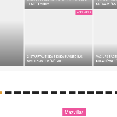
11.SEPTEMBRIM
CUTAWAY ĒKĀ 
koka ēkas
2. STARPTAUTISKAIS KOKA BŪVNIECĪBAS
VĀCIJAS BĀDE
SIMPOZIJS BERLĪNĒ: VIDEO
KOKA BŪVNIECĪ
Mazvillas