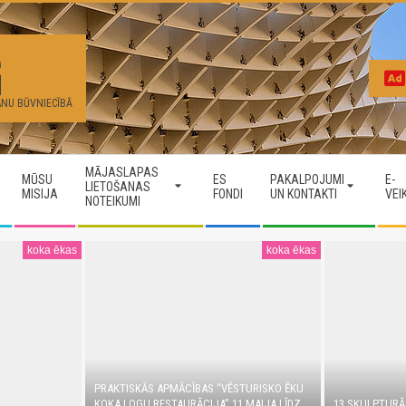
G
ANU BŪVNIECĪBĀ
MĀJASLAPAS
MŪSU
ES
PAKALPOJUMI
E-
LIETOŠANAS
MISIJA
FONDI
UN KONTAKTI
VEI
NOTEIKUMI
koka ēkas
koka ēkas
PRAKTISKĀS APMĀCĪBAS “VĒSTURISKO ĒKU
KOKA LOGU RESTAURĀCIJA” 11.MAIJA LĪDZ
13 SKULPTURĀ