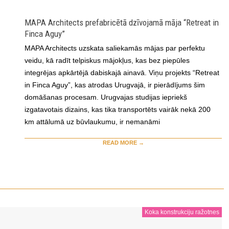
MAPA Architects prefabricētā dzīvojamā māja “Retreat in
Finca Aguy”
MAPA Architects uzskata saliekamās mājas par perfektu
veidu, kā radīt telpiskus mājokļus, kas bez piepūles
integrējas apkārtējā dabiskajā ainavā. Viņu projekts “Retreat
in Finca Aguy”, kas atrodas Urugvajā, ir pierādījums šim
domāšanas procesam. Urugvajas studijas iepriekš
izgatavotais dizains, kas tika transportēts vairāk nekā 200
km attālumā uz būvlaukumu, ir nemanāmi
READ MORE →
Koka konstrukciju ražotnes