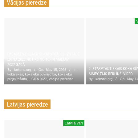
Vācijas pieredze
V
PASAULES LIELĀKĀ KOKAPSTRĀDES IZSTĀDE
LIGNA 2027 NOTIKS NO 10.-14.MAIJAM
2027.GADĀ
2. STARPTAUTISKAIS KOKA BŪ
By:
koksne.org
On:
May 15, 2026
In:
SIMPOZIJS BERLĪNĒ: VIDEO
koka ēkas
,
koka ēku būvniecība
,
koka ēku
projektēšana
,
LIGNA 2027
,
Vācijas pieredze
By:
koksne.org
On:
May 14
Latvijas pieredze
Latvija var!