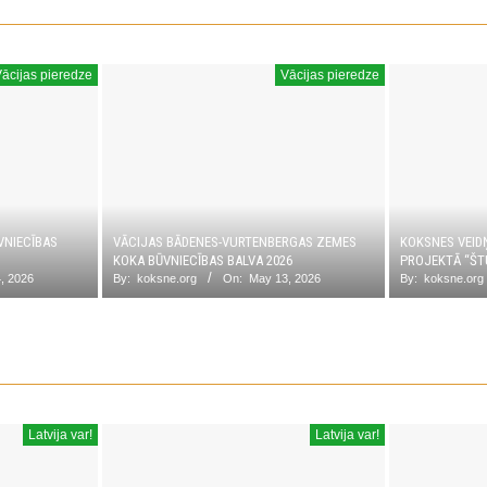
ācijas pieredze
Vācijas pieredze
VNIECĪBAS
VĀCIJAS BĀDENES-VURTENBERGAS ZEMES
KOKSNES VEID
KOKA BŪVNIECĪBAS BALVA 2026
PROJEKTĀ “ŠT
, 2026
By:
koksne.org
On:
May 13, 2026
By:
koksne.org
Latvija var!
Latvija var!