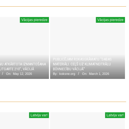
Vācijas pieredze
Vācijas pieredze
PUBLICĒJAM ROKASGRĀMATU “DABAS
ŅU ATKĀRTOTA IZMANTOŠANA
MATERIĀLI. CEĻŠ UZ KLIMATNEITRĀLU
UTGARTE 210”, VĀCIJĀ
BŪVNIECĪBU VĀCIJĀ”
On:
May 12, 2026
By:
koksne.org
On:
March 1, 2026
Latvija var!
Latvija var!