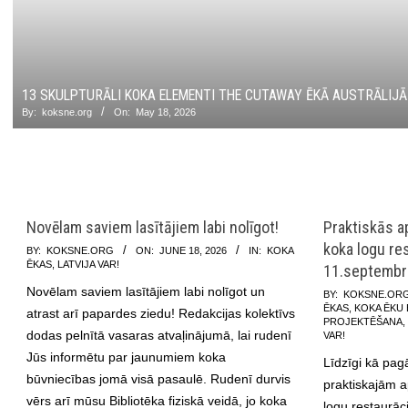
13 SKULPTURĀLI KOKA ELEMENTI THE CUTAWAY ĒKĀ AUSTRĀLIJĀ
By:
koksne.org
On:
May 18, 2026
Novēlam saviem lasītājiem labi nolīgot!
Praktiskās a
koka logu res
2026-
BY:
KOKSNE.ORG
ON:
JUNE 18, 2026
IN:
KOKA
ĒKAS
,
LATVIJA VAR!
11.septembr
06-
Novēlam saviem lasītājiem labi nolīgot un
18
2026-
BY:
KOKSNE.OR
ĒKAS
,
KOKA ĒKU 
atrast arī papardes ziedu! Redakcijas kolektīvs
05-
PROJEKTĒŠANA
dodas pelnītā vasaras atvaļinājumā, lai rudenī
19
VAR!
Jūs informētu par jaunumiem koka
Līdzīgi kā pag
būvniecības jomā visā pasaulē. Rudenī durvis
praktiskajām 
vērs arī mūsu Bibliotēka fiziskā veidā, jo koka
logu restaurācij