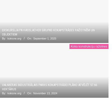
EKSKURSIJA PA HASSLACHER GRUPAS KOKAPSTRĀDES RAŽOTNĒM UN
OBJEKTIEM
By:
koksne.org
On:
September 1, 2025
Koka konstrukciju ražotnes
VALMIERAS INDUSTRIĀLAIS PARKS KOKAPSTRĀDEI PLĀNO ATVĒLĒT 57.66
HEKTĀRUS
By:
koksne.org
On:
November 13, 2024