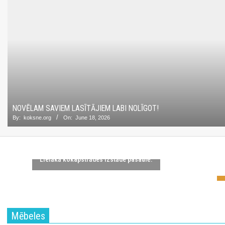
NOVĒLAM SAVIEM LASĪTĀJIEM LABI NOLĪGOT!
By:
koksne.org
On:
June 18, 2026
LIGNA 2025
Lielākā kokapstrādes izstāde pasaulē.
Mēbeles