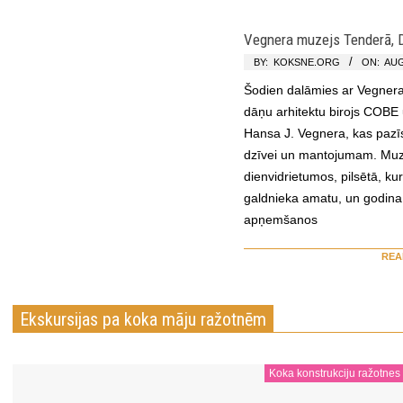
Vegnera muzejs Tenderā, 
BY:
KOKSNE.ORG
ON:
AUG
Šodien dalāmies ar Vegnera 
dāņu arhitektu birojs COBE 
Hansa J. Vegnera, kas pazīs
dzīvei un mantojumam. Muze
dienvidrietumos, pilsētā, kur
galdnieka amatu, un godina 
apņemšanos
REA
Ekskursijas pa koka māju ražotnēm
Koka konstrukciju ražotnes