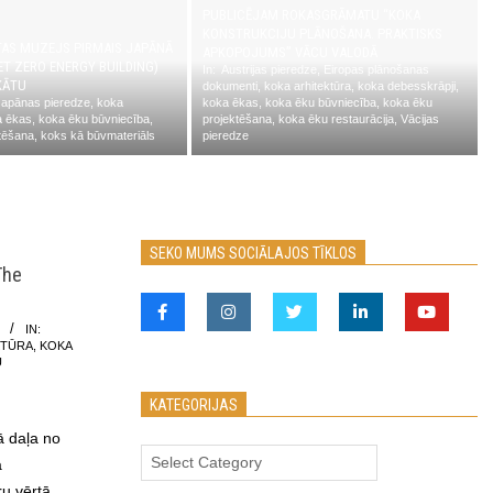
PUBLICĒJAM ROKASGRĀMATU “KOKA
KONSTRUKCIJU PLĀNOŠANA. PRAKTISKS
TAS MUZEJS PIRMAIS JAPĀNĀ
APKOPOJUMS” VĀCU VALODĀ
ET ZERO ENERGY BUILDING)
In:
Austrijas pieredze
,
Eiropas plānošanas
KĀTU
dokumenti
,
koka arhitektūra
,
koka debesskrāpji
,
Japānas pieredze
,
koka
koka ēkas
,
koka ēku būvniecība
,
koka ēku
a ēkas
,
koka ēku būvniecība
,
projektēšana
,
koka ēku restaurācija
,
Vācijas
tēšana
,
koks kā būvmateriāls
pieredze
SEKO MUMS SOCIĀLAJOS TĪKLOS
The
IN:
KTŪRA
,
KOKA
U
KATEGORIJAS
 daļa no
Kategorijas
ā
ru vērtā