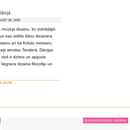
Dānijā
UST 26, 2025
muzeja dizainu, ko izstrādājis
un kas veltīts dāņu dizainera
tams arī kā Krēslu meistars,
js atrodas Tenderā, Dānijas
 viņš ir dzimis un apguvis
Vegnera dizaina filozofiju un
D MORE →
Koka konstrukciju ražotnes