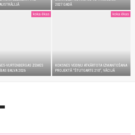
AUSTRĀLIJĀ
2027.GADĀ
koka ēkas
koka ēkas
NES-VURTENBERGAS ZEMES
KOKSNES VEIDŅU ATKĀRTOTA IZMANTOŠANA
BAS BALVA 2026
PROJEKTĀ “ŠTUTGARTE 210”, VĀCIJĀ