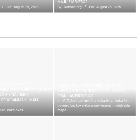
MĀJU 5 MĒNEŠOS
On:
August 29, 2025
By:
koksne.org
On:
August 28, 2025
ROKASGRĀMATU “ĒKU
FORESTONE – KOKA NAMIŅŠ AR APDARI
KLIMATA PĀRMAIŅĀM. IESKATS
JAPĀŅU SHOU SUGI BAN (焼杉) TEHNIKĀ
BAS RISINĀJUMOS
SPĀNIJAS PIRENEJOS
S PROGRAMMĀ KLIMATA
In:
CLT
,
koka arhitektūra
,
koka ēkas
,
koka ēku
būvniecība
,
koka ēku projektēšana
,
moduļveida
tūra
,
koka ēkas
mājas