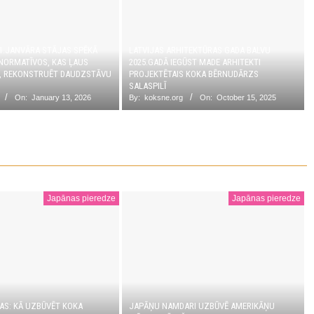
 1.JANVĀRA STĀJAS SPĒKĀ
LATVIJAS ARHITEKTŪRAS GADA BALVU
NORMATĪVOS, KAS ĻAUS
2025.GADĀ IEGŪST MADE ARHITEKTI
T, REKONSTRUĒT DAUDZSTĀVU
PROJEKTĒTAIS KOKA BĒRNUDĀRZS
SALASPILĪ
On:
January 13, 2026
By:
koksne.org
On:
October 15, 2025
Japānas pieredze
Japānas pieredze
AS: KĀ UZBŪVĒT KOKA
JAPĀŅU NAMDARI UZBŪVĒ AMERIKĀŅU