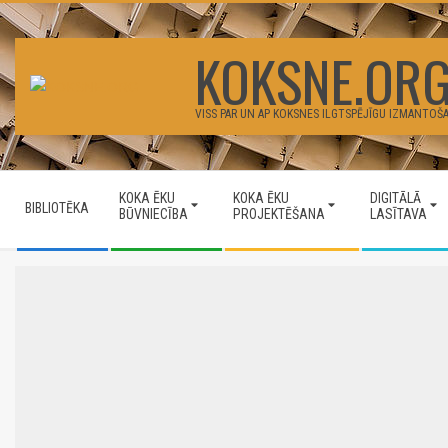
Skip
to
KOKSNE.OR
content
VISS PAR UN AP KOKSNES ILGTSPĒJĪGU IZMANTOŠ
Secondary
KOKA ĒKU
KOKA ĒKU
DIGITĀLĀ
Navigation
BIBLIOTĒKA
BŪVNIECĪBA
PROJEKTĒŠANA
LASĪTAVA
Menu