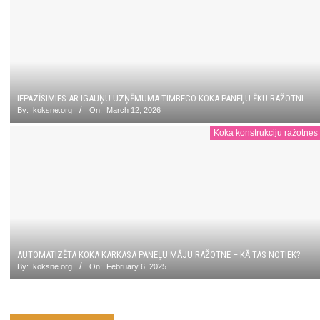
IEPAZĪSIMIES AR IGAUŅU UZŅĒMUMA TIMBECO KOKA PANEĻU ĒKU RAŽOTNI
By:
koksne.org
On:
March 12, 2026
Koka konstrukciju ražotnes
AUTOMATIZĒTA KOKA KARKASA PANEĻU MĀJU RAŽOTNE – KĀ TAS NOTIEK?
By:
koksne.org
On:
February 6, 2025