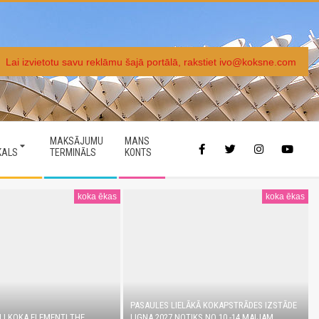
Lai izvietotu savu reklāmu šajā portālā, rakstiet ivo@koksne.com
MAKSĀJUMU
MANS
KALS
TERMINĀLS
KONTS
koka ēkas
koka ēkas
PASAULES LIELĀKĀ KOKAPSTRĀDES IZSTĀDE
LI KOKA ELEMENTI THE
LIGNA 2027 NOTIKS NO 10.-14.MAIJAM