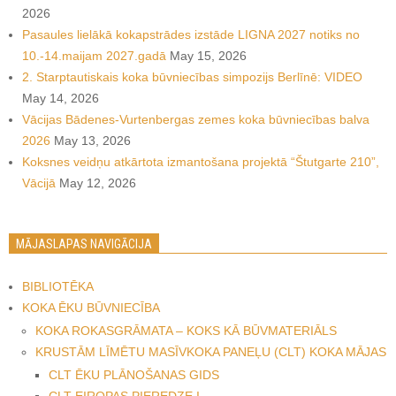
2026
Pasaules lielākā kokapstrādes izstāde LIGNA 2027 notiks no
10.-14.maijam 2027.gadā
May 15, 2026
2. Starptautiskais koka būvniecības simpozijs Berlīnē: VIDEO
May 14, 2026
Vācijas Bādenes-Vurtenbergas zemes koka būvniecības balva
2026
May 13, 2026
Koksnes veidņu atkārtota izmantošana projektā “Štutgarte 210”,
Vācijā
May 12, 2026
MĀJASLAPAS NAVIGĀCIJA
BIBLIOTĒKA
KOKA ĒKU BŪVNIECĪBA
KOKA ROKASGRĀMATA – KOKS KĀ BŪVMATERIĀLS
KRUSTĀM LĪMĒTU MASĪVKOKA PANEĻU (CLT) KOKA MĀJAS
CLT ĒKU PLĀNOŠANAS GIDS