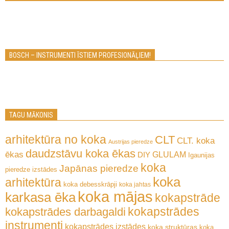
BOSCH – INSTRUMENTI ĪSTIEM PROFESIONĀĻIEM!
TAGU MĀKONIS
arhitektūra no koka
CLT
CLT. koka
Austrijas pieredze
daudzstāvu koka ēkas
ēkas
GLULAM
DIY
Igaunijas
koka
Japānas pieredze
pieredze
izstādes
koka
arhitektūra
koka debesskrāpji
koka jahtas
koka mājas
karkasa ēka
kokapstrāde
kokapstrādes
kokapstrādes darbagaldi
instrumenti
kokapstrādes izstādes
koka struktūras
koka