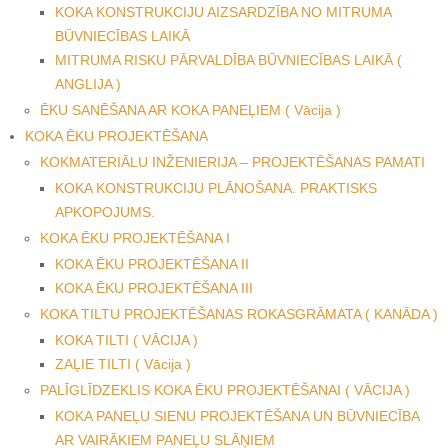
KOKA KONSTRUKCIJU AIZSARDZĪBA NO MITRUMA
BŪVNIECĪBAS LAIKĀ
MITRUMA RISKU PĀRVALDĪBA BŪVNIECĪBAS LAIKĀ (
ANGLIJA )
ĒKU SANĒŠANA AR KOKA PANEĻIEM ( Vācija )
KOKA ĒKU PROJEKTĒŠANA
KOKMATERIĀLU INŽENIERIJA – PROJEKTĒŠANAS PAMATI
KOKA KONSTRUKCIJU PLĀNOŠANA. PRAKTISKS
APKOPOJUMS.
KOKA ĒKU PROJEKTĒŠANA I
KOKA ĒKU PROJEKTĒŠANA II
KOKA ĒKU PROJEKTĒŠANA III
KOKA TILTU PROJEKTĒŠANAS ROKASGRĀMATA ( KANĀDA )
KOKA TILTI ( VĀCIJA )
ZAĻIE TILTI ( Vācija )
PALĪGLĪDZEKLIS KOKA ĒKU PROJEKTĒŠANAI ( VĀCIJA )
KOKA PANEĻU SIENU PROJEKTĒŠANA UN BŪVNIECĪBA
AR VAIRĀKIEM PANEĻU SLĀŅIEM