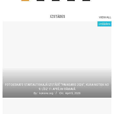
IZSTĀDES
VIEW ALL
izstādes
FOTOIESKATS STARTAUTISKAJĀ IZSTĀDĒ “PAVASARIS 2026”, KURA NOTIEK NO
9. LĪDZ 11.APRĪLIM RĀMAVĀ
By:
koksne.org
On:
April 9, 2026