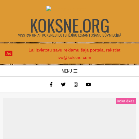
Skip
to
KOKSNE.ORG
content
VISS PAR UN AP KOKSNES ILGTSPĒJĪGU IZMANTOŠANU BŪVNIECĪBĀ
Lai izvietotu savu reklāmu šajā portālā, rakstiet
ivo@koksne.com
Secondary
MENU
Navigation
Menu
koka ēkas