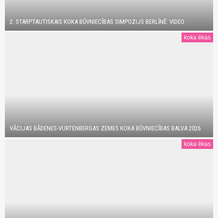
2. STARPTAUTISKAIS KOKA BŪVNIECĪBAS SIMPOZIJS BERLĪNĒ: VIDEO
koka ēkas
VĀCIJAS BĀDENES-VURTENBERGAS ZEMES KOKA BŪVNIECĪBAS BALVA 2026
koka ēkas