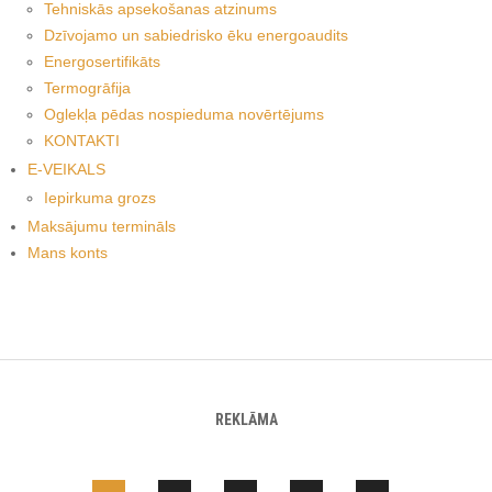
Tehniskās apsekošanas atzinums
Dzīvojamo un sabiedrisko ēku energoaudits
Energosertifikāts
Termogrāfija
Oglekļa pēdas nospieduma novērtējums
KONTAKTI
E-VEIKALS
Iepirkuma grozs
Maksājumu termināls
Mans konts
REKLĀMA