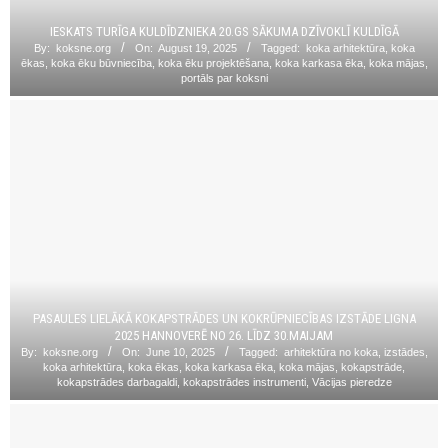
IESKATS TURĪGA KULDĪDZNIEKA 20.GS SĀKUMA DZĪVOKLĪ KULDĪGĀ
By:
koksne.org
On:
August 19, 2025
Tagged:
koka arhitektūra
,
koka
ēkas
,
koka ēku būvniecība
,
koka ēku projektēšana
,
koka karkasa ēka
,
koka mājas
,
portāls par koksni
PASAULES LIELĀKĀ KOKAPSTRĀDES UN KOKRŪPNIECĪBAS IZSTĀDE LIGNA
2025 HANNOVERĒ NO 26. LĪDZ 30.MAIJAM
By:
koksne.org
On:
June 10, 2025
Tagged:
arhitektūra no koka
,
izstādes
,
koka arhitektūra
,
koka ēkas
,
koka karkasa ēka
,
koka mājas
,
kokapstrāde
,
kokapstrādes darbagaldi
,
kokapstrādes instrumenti
,
Vācijas pieredze