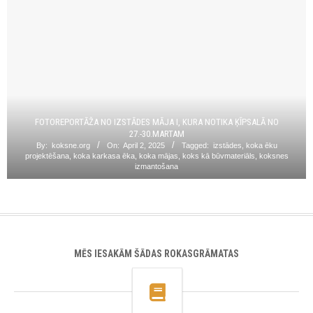
FOTOREPORTĀŽA NO IZSTĀDES MĀJA I, KURA NOTIKA ĶĪPSALĀ NO
27.-30.MARTAM
By:
koksne.org
On:
April 2, 2025
Tagged:
izstādes
,
koka ēku
projektēšana
,
koka karkasa ēka
,
koka mājas
,
koks kā būvmateriāls
,
koksnes
izmantošana
MĒS IESAKĀM ŠĀDAS ROKASGRĀMATAS