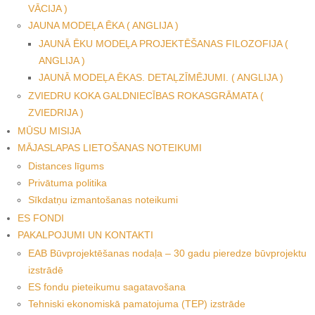
VĀCIJA )
JAUNA MODEĻA ĒKA ( ANGLIJA )
JAUNĀ ĒKU MODEĻA PROJEKTĒŠANAS FILOZOFIJA (
ANGLIJA )
JAUNĀ MODEĻA ĒKAS. DETAĻZĪMĒJUMI. ( ANGLIJA )
ZVIEDRU KOKA GALDNIECĪBAS ROKASGRĀMATA (
ZVIEDRIJA )
MŪSU MISIJA
MĀJASLAPAS LIETOŠANAS NOTEIKUMI
Distances līgums
Privātuma politika
Sīkdatņu izmantošanas noteikumi
ES FONDI
PAKALPOJUMI UN KONTAKTI
EAB Būvprojektēšanas nodaļa – 30 gadu pieredze būvprojektu
izstrādē
ES fondu pieteikumu sagatavošana
Tehniski ekonomiskā pamatojuma (TEP) izstrāde