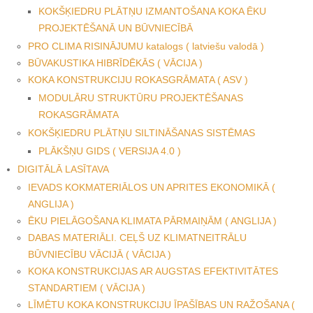
KOKŠĶIEDRU PLĀTŅU IZMANTOŠANA KOKA ĒKU
PROJEKTĒŠANĀ UN BŪVNIECĪBĀ
PRO CLIMA RISINĀJUMU katalogs ( latviešu valodā )
BŪVAKUSTIKA HIBRĪDĒKĀS ( VĀCIJA )
KOKA KONSTRUKCIJU ROKASGRĀMATA ( ASV )
MODULĀRU STRUKTŪRU PROJEKTĒŠANAS
ROKASGRĀMATA
KOKŠĶIEDRU PLĀTŅU SILTINĀŠANAS SISTĒMAS
PLĀKŠŅU GIDS ( VERSIJA 4.0 )
DIGITĀLĀ LASĪTAVA
IEVADS KOKMATERIĀLOS UN APRITES EKONOMIKĀ (
ANGLIJA )
ĒKU PIELĀGOŠANA KLIMATA PĀRMAIŅĀM ( ANGLIJA )
DABAS MATERIĀLI. CEĻŠ UZ KLIMATNEITRĀLU
BŪVNIECĪBU VĀCIJĀ ( VĀCIJA )
KOKA KONSTRUKCIJAS AR AUGSTAS EFEKTIVITĀTES
STANDARTIEM ( VĀCIJA )
LĪMĒTU KOKA KONSTRUKCIJU ĪPAŠĪBAS UN RAŽOŠANA (