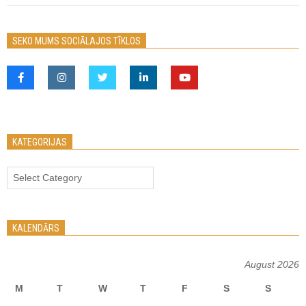
2023-
07-
SEKO MUMS SOCIĀLAJOS TĪKLOS
14
KATEGORIJAS
Kategorijas
KALENDĀRS
August 2026
M
T
W
T
F
S
S