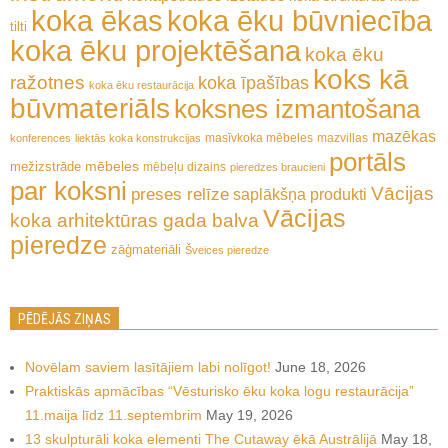
koka ēkas
koka ēku būvniecība
tilti
koka ēku projektēšana
koka ēku
koks kā
ražotnes
koka īpašības
koka ēku restaurācija
būvmateriāls
koksnes izmantošana
mazēkas
masīvkoka mēbeles
mazvillas
konferences
liektās koka konstrukcijas
portāls
mēbeles
mežizstrāde
mēbeļu dizains
pieredzes braucieni
par koksni
Vācijas
preses relīze
saplākšņa produkti
Vācijas
koka arhitektūras gada balva
pieredze
zāģmateriāli
Šveices pieredze
PĒDĒJĀS ZIŅAS
Novēlam saviem lasītājiem labi nolīgot!
June 18, 2026
Praktiskās apmācības “Vēsturisko ēku koka logu restaurācija”
11.maija līdz 11.septembrim
May 19, 2026
13 skulpturāli koka elementi The Cutaway ēkā Austrālijā
May 18,