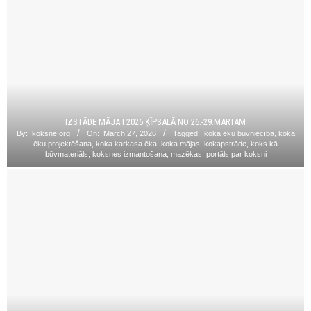
IZSTĀDE MĀJA I 2026 ĶĪPSALĀ NO 26.-29.MARTAM
By:
koksne.org
On:
March 27, 2026
Tagged:
koka ēku būvniecība
,
koka
ēku projektēšana
,
koka karkasa ēka
,
koka mājas
,
kokapstrāde
,
koks kā
būvmateriāls
,
koksnes izmantošana
,
mazēkas
,
portāls par koksni