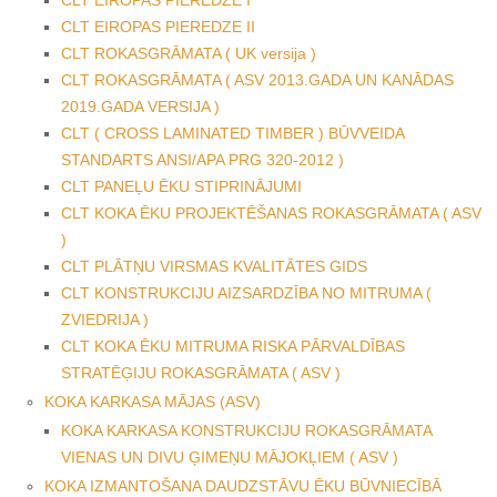
CLT EIROPAS PIEREDZE I
CLT EIROPAS PIEREDZE II
CLT ROKASGRĀMATA ( UK versija )
CLT ROKASGRĀMATA ( ASV 2013.GADA UN KANĀDAS
2019.GADA VERSIJA )
CLT ( CROSS LAMINATED TIMBER ) BŪVVEIDA
STANDARTS ANSI/APA PRG 320-2012 )
CLT PANEĻU ĒKU STIPRINĀJUMI
CLT KOKA ĒKU PROJEKTĒŠANAS ROKASGRĀMATA ( ASV
)
CLT PLĀTŅU VIRSMAS KVALITĀTES GIDS
CLT KONSTRUKCIJU AIZSARDZĪBA NO MITRUMA (
ZVIEDRIJA )
CLT KOKA ĒKU MITRUMA RISKA PĀRVALDĪBAS
STRATĒĢIJU ROKASGRĀMATA ( ASV )
KOKA KARKASA MĀJAS (ASV)
KOKA KARKASA KONSTRUKCIJU ROKASGRĀMATA
VIENAS UN DIVU ĢIMEŅU MĀJOKĻIEM ( ASV )
KOKA IZMANTOŠANA DAUDZSTĀVU ĒKU BŪVNIECĪBĀ