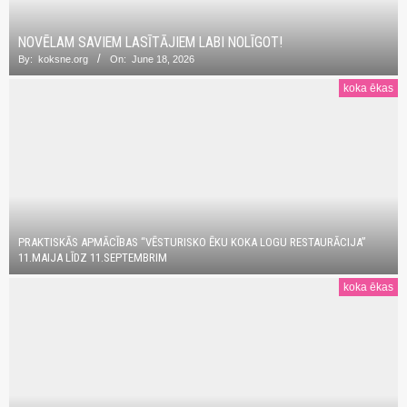
NOVĒLAM SAVIEM LASĪTĀJIEM LABI NOLĪGOT!
By:
koksne.org
On:
June 18, 2026
koka ēkas
PRAKTISKĀS APMĀCĪBAS “VĒSTURISKO ĒKU KOKA LOGU RESTAURĀCIJA”
11.MAIJA LĪDZ 11.SEPTEMBRIM
koka ēkas