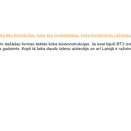
oka ēku būvniecība
,
koka ēku projektēšana
,
Koka konstrukciju ražotnes
dažādas formas liektās koka būvkonstrukcijas. Ja esat bijuši BT1 izstā
s gadsimts. Kopš tā laika daudz ūdeņu aiztecējis un arī Latvijā ir ražotn