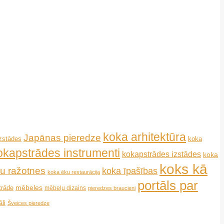
koka arhitektūra
Japānas pieredze
koka
izstādes
okapstrādes instrumenti
kokapstrādes izstādes
koka
koks kā
u ražotnes
koka īpašības
koka ēku restaurācija
portāls par
mēbeles
trāde
mēbeļu dizains
pieredzes braucieni
li
Šveices pieredze