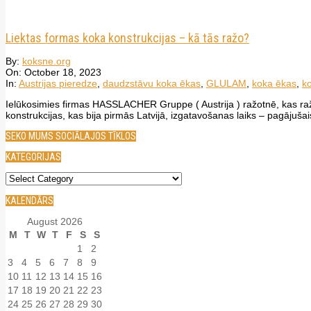
Liektas formas koka konstrukcijas – kā tās ražo?
2023-
By:
koksne.org
10-
On:
October 18, 2023
18
In:
Austrijas pieredze
,
daudzstāvu koka ēkas
,
GLULAM
,
koka ēkas
,
k
Ielūkosimies firmas HASSLACHER Gruppe ( Austrija ) ražotnē, kas ražo 
konstrukcijas, kas bija pirmās Latvijā, izgatavošanas laiks – pagājušai
SEKO MUMS SOCIĀLAJOS TĪKLOS
KATEGORIJAS
Kategorijas
KALENDĀRS
August 2026
M
T
W
T
F
S
S
1
2
3
4
5
6
7
8
9
10
11
12
13
14
15
16
17
18
19
20
21
22
23
24
25
26
27
28
29
30