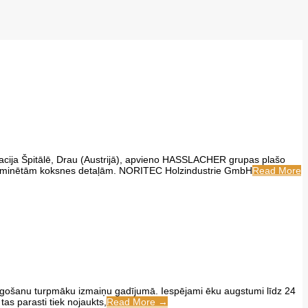
stacija Špitālē, Drau (Austrijā), apvieno HASSLACHER grupas plašo
ām laminētām koksnes detaļām. NORITEC Holzindustrie GmbH
Read More
āgošanu turpmāku izmaiņu gadījumā. Iespējami ēku augstumi līdz 24
tas parasti tiek nojaukts,
Read More →