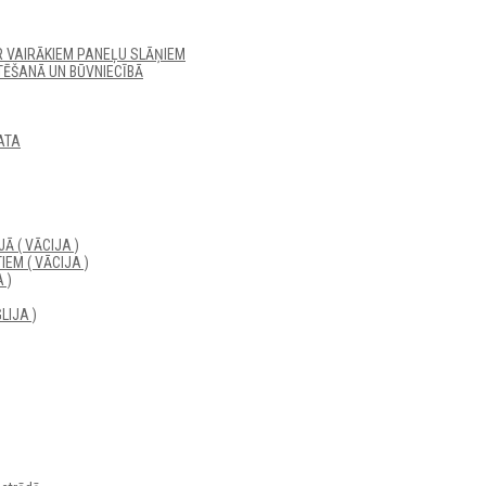
R VAIRĀKIEM PANEĻU SLĀŅIEM
ĒŠANĀ UN BŪVNIECĪBĀ
ATA
Ā ( VĀCIJA )
EM ( VĀCIJA )
 )
LIJA )