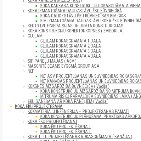
KOKA KARKASA MĀJAS (ASV)
KOKA KARKASA KONSTRUKCIJU ROKASGRĀMATA VIENAS 
KOKA IZMANTOŠANA DAUDZSTĀVU ĒKU BŪVNIECĪBĀ
KOKA DAUDZSTĀVU ĒKU BŪVNIECĪBAS BIM GIDS
BIM IZMANTOŠANA DAUDZSTĀVU KOKA ĒKU BŪVNIECĪB
KERTO LVL FINIERA SIJAS UN JUMTA KONSTRUKCIJAS
KOKA KONSTRUKCIJU KONEKTORKOPNES ( ZVIEDRIJA )
GLULAM
GLULAM ROKASGRĀMATA 1.DAĻA
GLULAM ROKASGRĀMATA 2.DAĻA
GLULAM ROKASGRĀMATA 3.DAĻA
GLULAM ROKASGRĀMATA 4.DAĻA
SIP PANEĻU MĀJAS ( ASV )
MASONITE BEAMS BYGGMA GROUP ASA
NLT
NLT ASV PROJEKTĒŠANAS UN BŪVNIECĪBAS ROKASGRĀM
NLT KANĀDAS PROJEKTĒŠANAS UN BŪVNIECĪBAS ROKA
KOKSNES AIZSARDZĪBA BŪVNIECĪBĀ ( Vācija )
KOKA KONSTRUKCIJU AIZSARDZĪBA NO MITRUMA BŪVNI
MITRUMA RISKU PĀRVALDĪBA BŪVNIECĪBAS LAIKĀ ( ANGL
ĒKU SANĒŠANA AR KOKA PANEĻIEM ( Vācija )
KOKA ĒKU PROJEKTĒŠANA
KOKMATERIĀLU INŽENIERIJA – PROJEKTĒŠANAS PAMATI
KOKA KONSTRUKCIJU PLĀNOŠANA. PRAKTISKS APKOPO
KOKA ĒKU PROJEKTĒŠANA I
KOKA ĒKU PROJEKTĒŠANA II
KOKA ĒKU PROJEKTĒŠANA III
KOKA TILTU PROJEKTĒŠANAS ROKASGRĀMATA ( KANĀDA )