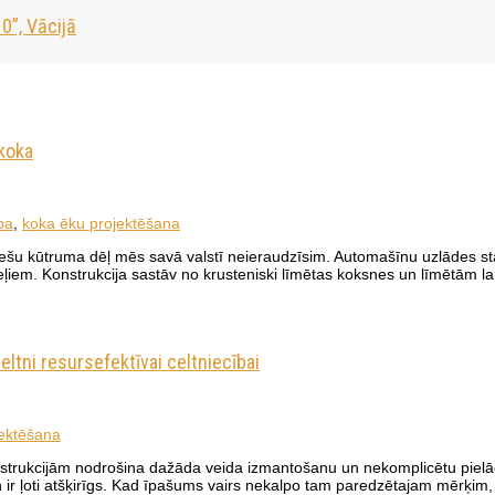
0”, Vācijā
 koka
ba
,
koka ēku projektēšana
atviešu kūtruma dēļ mēs savā valstī neieraudzīsim. Automašīnu uzlādes 
aneļiem. Konstrukcija sastāv no krusteniski līmētas koksnes un līmēt
ltni resursefektīvai celtniecībai
jektēšana
onstrukcijām nodrošina dažāda veida izmantošanu un nekomplicētu piel
n ir ļoti atšķirīgs. Kad īpašums vairs nekalpo tam paredzētajam mērķim, 