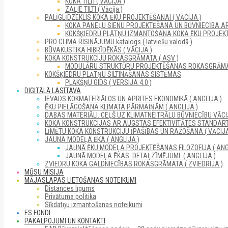
KOKA TILTI ( VĀCIJA )
ZAĻIE TILTI ( Vācija )
PALĪGLĪDZEKLIS KOKA ĒKU PROJEKTĒŠANAI ( VĀCIJA )
KOKA PANEĻU SIENU PROJEKTĒŠANA UN BŪVNIECĪBA A
KOKŠĶIEDRU PLĀTŅU IZMANTOŠANA KOKA ĒKU PROJEKT
PRO CLIMA RISINĀJUMU katalogs ( latviešu valodā )
BŪVAKUSTIKA HIBRĪDĒKĀS ( VĀCIJA )
KOKA KONSTRUKCIJU ROKASGRĀMATA ( ASV )
MODULĀRU STRUKTŪRU PROJEKTĒŠANAS ROKASGRĀM
KOKŠĶIEDRU PLĀTŅU SILTINĀŠANAS SISTĒMAS
PLĀKŠŅU GIDS ( VERSIJA 4.0 )
DIGITĀLĀ LASĪTAVA
IEVADS KOKMATERIĀLOS UN APRITES EKONOMIKĀ ( ANGLIJA )
ĒKU PIELĀGOŠANA KLIMATA PĀRMAIŅĀM ( ANGLIJA )
DABAS MATERIĀLI. CEĻŠ UZ KLIMATNEITRĀLU BŪVNIECĪBU VĀCIJ
KOKA KONSTRUKCIJAS AR AUGSTAS EFEKTIVITĀTES STANDARTI
LĪMĒTU KOKA KONSTRUKCIJU ĪPAŠĪBAS UN RAŽOŠANA ( VĀCIJA
JAUNA MODEĻA ĒKA ( ANGLIJA )
JAUNĀ ĒKU MODEĻA PROJEKTĒŠANAS FILOZOFIJA ( ANG
JAUNĀ MODEĻA ĒKAS. DETAĻZĪMĒJUMI. ( ANGLIJA )
ZVIEDRU KOKA GALDNIECĪBAS ROKASGRĀMATA ( ZVIEDRIJA )
MŪSU MISIJA
MĀJASLAPAS LIETOŠANAS NOTEIKUMI
Distances līgums
Privātuma politika
Sīkdatņu izmantošanas noteikumi
ES FONDI
PAKALPOJUMI UN KONTAKTI