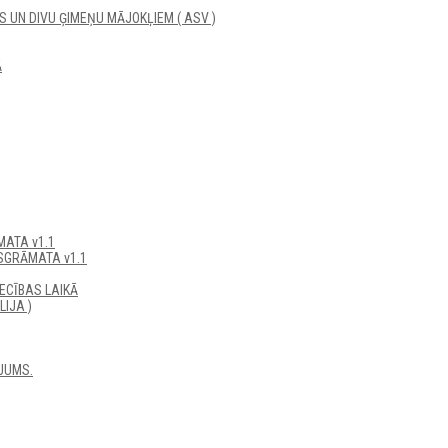
UN DIVU ĢIMEŅU MĀJOKĻIEM ( ASV )
Ā
ATA v1.1
SGRĀMATA v1.1
ECĪBAS LAIKĀ
IJA )
JUMS.