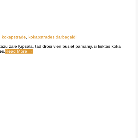
,
kokapstrāde
,
kokapstrādes darbagaldi
žu zālē Ķīpsalā, tad droši vien būsiet pamanījuši liektās koka
es,
Read More →