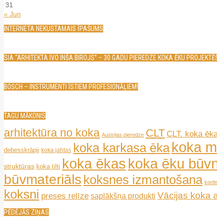
31
« Jun
INTERNETA NEKUSTAMAIS ĪPAŠUMS
SIA “ARHITEKTA IVO INŠA BIROJS” – 30 GADU PIEREDZE KOKA ĒKU PROJEKT
BOSCH – INSTRUMENTI ĪSTIEM PROFESIONĀĻIEM!
TAGU MĀKONIS
arhitektūra no koka
CLT
CLT. koka ēk
Austrijas pieredze
koka m
koka karkasa ēka
debesskrāpji
koka jahtas
koka ēkas
koka ēku būvn
struktūras
koka tilti
būvmateriāls
koksnes izmantošana
konf
koksni
Vācijas koka 
preses relīze
saplākšņa produkti
PĒDĒJĀS ZIŅAS