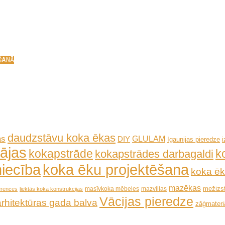
ĒŠANĀ
daudzstāvu koka ēkas
as
GLULAM
DIY
Igaunijas pieredze
ājas
kokapstrāde
k
kokapstrādes darbagaldi
iecība
koka ēku projektēšana
koka ēk
mazēkas
mežizs
masīvkoka mēbeles
mazvillas
erences
liektās koka konstrukcijas
Vācijas pieredze
arhitektūras gada balva
zāģmateriā