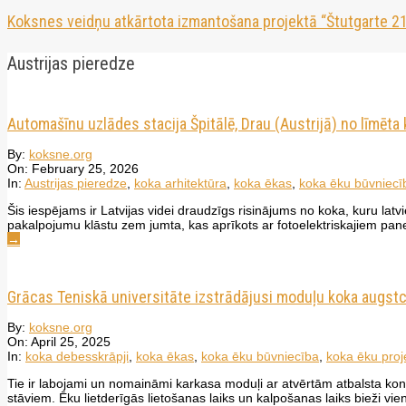
Koksnes veidņu atkārtota izmantošana projektā “Štutgarte 21
Austrijas pieredze
Automašīnu uzlādes stacija Špitālē, Drau (Austrijā) no līmēta
2026-
By:
koksne.org
02-
On:
February 25, 2026
25
In:
Austrijas pieredze
,
koka arhitektūra
,
koka ēkas
,
koka ēku būvniecī
Šis iespējams ir Latvijas videi draudzīgs risinājums no koka, kuru l
pakalpojumu klāstu zem jumta, kas aprīkots ar fotoelektriskajiem p
→
Grācas Teniskā universitāte izstrādājusi moduļu koka augstce
2025-
By:
koksne.org
04-
On:
April 25, 2025
25
In:
koka debesskrāpji
,
koka ēkas
,
koka ēku būvniecība
,
koka ēku pro
Tie ir labojami un nomaināmi karkasa moduļi ar atvērtām atbalsta k
stāviem. Ēku lietderīgās lietošanas laiks un kalpošanas laiks bieži vie