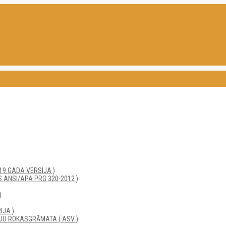
19.GADA VERSIJA )
 ANSI/APA PRG 320-2012 )
)
IJA )
JU ROKASGRĀMATA ( ASV )