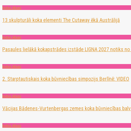
koka ēkas
13 skulpturāli koka elementi The Cutaway ēkā Austrālijā
koka ēkas
Pasaules lielākā kokapstrādes izstāde LIGNA 2027 notiks no
koka ēkas
2. Starptautiskais koka būvniecības simpozijs Berlīnē: VIDEO
koka ēkas
Vācijas Bādenes-Vurtenbergas zemes koka būvniecības balv
koka ēkas