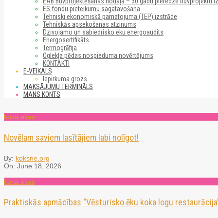
EAB Būvprojektēšanas nodaļa – 30 gadu pieredze būvprojektu i
ES fondu pieteikumu sagatavošana
Tehniski ekonomiskā pamatojuma (TEP) izstrāde
Tehniskās apsekošanas atzinums
Dzīvojamo un sabiedrisko ēku energoaudits
Energosertifikāts
Termogrāfija
Oglekļa pēdas nospieduma novērtējums
KONTAKTI
E-VEIKALS
Iepirkuma grozs
MAKSĀJUMU TERMINĀLS
MANS KONTS
koka ēkas
Novēlam saviem lasītājiem labi nolīgot!
By:
koksne.org
On:
June 18, 2026
koka ēkas
Praktiskās apmācības “Vēsturisko ēku koka logu restaurācija