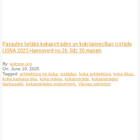
Pasaules lielākā kokapstrādes un kokrūpniecības izstāde
LIGNA 2025 Hannoverē no 26. līdz 30.maijam
By:
koksne.org
On:
June 10, 2025
Tagged:
arhitektūra no koka
,
izstādes
,
koka arhitektūra
,
koka ēkas
,
koka karkasa ēka
,
koka mājas
,
kokapstrāde
,
kokapstrādes
darbagaldi
,
kokapstrādes instrumenti
,
Vācijas pieredze