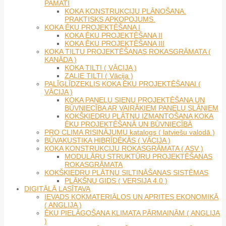
PAMATI
KOKA KONSTRUKCIJU PLĀNOŠANA.
PRAKTISKS APKOPOJUMS.
KOKA ĒKU PROJEKTĒŠANA I
KOKA ĒKU PROJEKTĒŠANA II
KOKA ĒKU PROJEKTĒŠANA III
KOKA TILTU PROJEKTĒŠANAS ROKASGRĀMATA (
KANĀDA )
KOKA TILTI ( VĀCIJA )
ZAĻIE TILTI ( Vācija )
PALĪGLĪDZEKLIS KOKA ĒKU PROJEKTĒŠANAI (
VĀCIJA )
KOKA PANEĻU SIENU PROJEKTĒŠANA UN
BŪVNIECĪBA AR VAIRĀKIEM PANEĻU SLĀŅIEM
KOKŠĶIEDRU PLĀTŅU IZMANTOŠANA KOKA
ĒKU PROJEKTĒŠANĀ UN BŪVNIECĪBĀ
PRO CLIMA RISINĀJUMU katalogs ( latviešu valodā )
BŪVAKUSTIKA HIBRĪDĒKĀS ( VĀCIJA )
KOKA KONSTRUKCIJU ROKASGRĀMATA ( ASV )
MODULĀRU STRUKTŪRU PROJEKTĒŠANAS
ROKASGRĀMATA
KOKŠĶIEDRU PLĀTŅU SILTINĀŠANAS SISTĒMAS
PLĀKŠŅU GIDS ( VERSIJA 4.0 )
DIGITĀLĀ LASĪTAVA
IEVADS KOKMATERIĀLOS UN APRITES EKONOMIKĀ
( ANGLIJA )
ĒKU PIELĀGOŠANA KLIMATA PĀRMAIŅĀM ( ANGLIJA
)