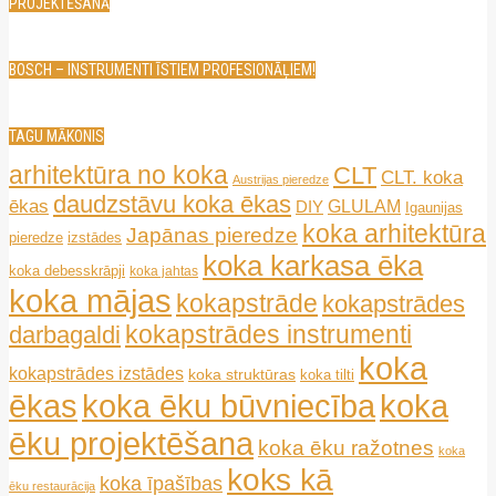
PROJEKTĒŠANĀ
BOSCH – INSTRUMENTI ĪSTIEM PROFESIONĀĻIEM!
TAGU MĀKONIS
arhitektūra no koka
CLT
CLT. koka
Austrijas pieredze
daudzstāvu koka ēkas
ēkas
GLULAM
DIY
Igaunijas
koka arhitektūra
Japānas pieredze
pieredze
izstādes
koka karkasa ēka
koka debesskrāpji
koka jahtas
koka mājas
kokapstrāde
kokapstrādes
kokapstrādes instrumenti
darbagaldi
koka
kokapstrādes izstādes
koka struktūras
koka tilti
ēkas
koka ēku būvniecība
koka
ēku projektēšana
koka ēku ražotnes
koka
koks kā
koka īpašības
ēku restaurācija