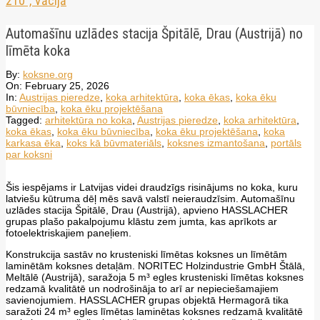
210”, Vācijā
Automašīnu uzlādes stacija Špitālē, Drau (Austrijā) no
līmēta koka
By:
koksne.org
On:
February 25, 2026
In:
Austrijas pieredze
,
koka arhitektūra
,
koka ēkas
,
koka ēku
būvniecība
,
koka ēku projektēšana
Tagged:
arhitektūra no koka
,
Austrijas pieredze
,
koka arhitektūra
,
koka ēkas
,
koka ēku būvniecība
,
koka ēku projektēšana
,
koka
karkasa ēka
,
koks kā būvmateriāls
,
koksnes izmantošana
,
portāls
par koksni
Šis iespējams ir Latvijas videi draudzīgs risinājums no koka, kuru
latviešu kūtruma dēļ mēs savā valstī neieraudzīsim. Automašīnu
uzlādes stacija Špitālē, Drau (Austrijā), apvieno HASSLACHER
grupas plašo pakalpojumu klāstu zem jumta, kas aprīkots ar
fotoelektriskajiem paneļiem.
Konstrukcija sastāv no krusteniski līmētas koksnes un līmētām
laminētām koksnes detaļām. NORITEC Holzindustrie GmbH Štālā,
Meltālē (Austrijā), saražoja 5 m³ egles krusteniski līmētas koksnes
redzamā kvalitātē un nodrošināja to arī ar nepieciešamajiem
savienojumiem. HASSLACHER grupas objektā Hermagorā tika
saražoti 24 m³ egles līmētas laminētas koksnes redzamā kvalitātē