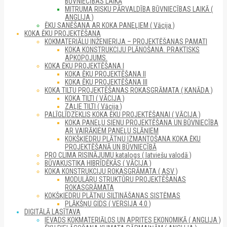
BŪVNIECĪBAS LAIKĀ
MITRUMA RISKU PĀRVALDĪBA BŪVNIECĪBAS LAIKĀ (
ANGLIJA )
ĒKU SANĒŠANA AR KOKA PANEĻIEM ( Vācija )
KOKA ĒKU PROJEKTĒŠANA
KOKMATERIĀLU INŽENIERIJA – PROJEKTĒŠANAS PAMATI
KOKA KONSTRUKCIJU PLĀNOŠANA. PRAKTISKS
APKOPOJUMS.
KOKA ĒKU PROJEKTĒŠANA I
KOKA ĒKU PROJEKTĒŠANA II
KOKA ĒKU PROJEKTĒŠANA III
KOKA TILTU PROJEKTĒŠANAS ROKASGRĀMATA ( KANĀDA )
KOKA TILTI ( VĀCIJA )
ZAĻIE TILTI ( Vācija )
PALĪGLĪDZEKLIS KOKA ĒKU PROJEKTĒŠANAI ( VĀCIJA )
KOKA PANEĻU SIENU PROJEKTĒŠANA UN BŪVNIECĪBA
AR VAIRĀKIEM PANEĻU SLĀŅIEM
KOKŠĶIEDRU PLĀTŅU IZMANTOŠANA KOKA ĒKU
PROJEKTĒŠANĀ UN BŪVNIECĪBĀ
PRO CLIMA RISINĀJUMU katalogs ( latviešu valodā )
BŪVAKUSTIKA HIBRĪDĒKĀS ( VĀCIJA )
KOKA KONSTRUKCIJU ROKASGRĀMATA ( ASV )
MODULĀRU STRUKTŪRU PROJEKTĒŠANAS
ROKASGRĀMATA
KOKŠĶIEDRU PLĀTŅU SILTINĀŠANAS SISTĒMAS
PLĀKŠŅU GIDS ( VERSIJA 4.0 )
DIGITĀLĀ LASĪTAVA
IEVADS KOKMATERIĀLOS UN APRITES EKONOMIKĀ ( ANGLIJA )