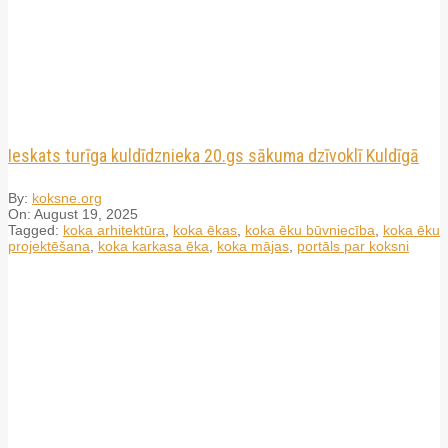
Ieskats turīga kuldīdznieka 20.gs sākuma dzīvoklī Kuldīgā
By:
koksne.org
On:
August 19, 2025
Tagged:
koka arhitektūra
,
koka ēkas
,
koka ēku būvniecība
,
koka ēku
projektēšana
,
koka karkasa ēka
,
koka mājas
,
portāls par koksni