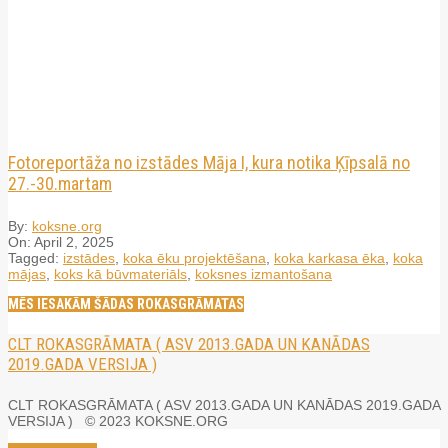
Fotoreportāža no izstādes Māja I, kura notika Ķīpsalā no
27.-30.martam
By:
koksne.org
On:
April 2, 2025
Tagged:
izstādes
,
koka ēku projektēšana
,
koka karkasa ēka
,
koka
mājas
,
koks kā būvmateriāls
,
koksnes izmantošana
MĒS IESAKĀM ŠĀDAS ROKASGRĀMATAS
CLT ROKASGRĀMATA ( ASV 2013.GADA UN KANĀDAS
2019.GADA VERSIJA )
CLT ROKASGRĀMATA ( ASV 2013.GADA UN KANĀDAS 2019.GADA
VERSIJA ) © 2023 KOKSNE.ORG