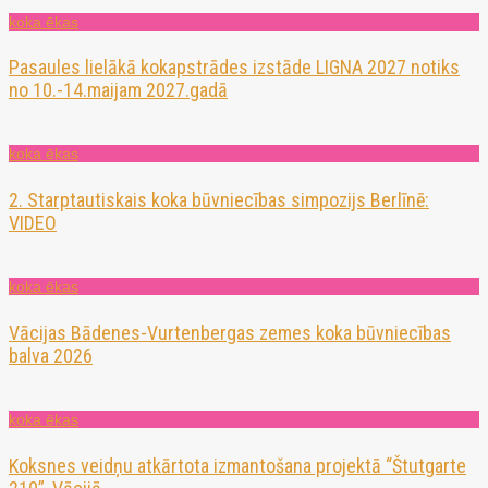
koka ēkas
Pasaules lielākā kokapstrādes izstāde LIGNA 2027 notiks
no 10.-14.maijam 2027.gadā
koka ēkas
2. Starptautiskais koka būvniecības simpozijs Berlīnē:
VIDEO
koka ēkas
Vācijas Bādenes-Vurtenbergas zemes koka būvniecības
balva 2026
koka ēkas
Koksnes veidņu atkārtota izmantošana projektā “Štutgarte