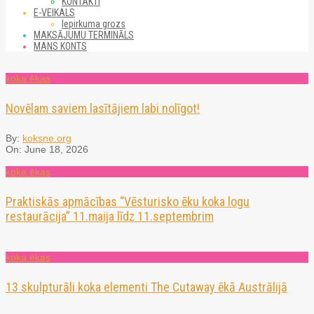
KONTAKTI
E-VEIKALS
Iepirkuma grozs
MAKSĀJUMU TERMINĀLS
MANS KONTS
koka ēkas
Novēlam saviem lasītājiem labi nolīgot!
By:
koksne.org
On:
June 18, 2026
koka ēkas
Praktiskās apmācības “Vēsturisko ēku koka logu
restaurācija” 11.maija līdz 11.septembrim
koka ēkas
13 skulpturāli koka elementi The Cutaway ēkā Austrālijā