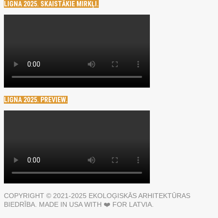
LIGNA 2025. SKAISTĀKIE MIRKĻI.
LIGNA 2025. PREVIEW.
COPYRIGHT © 2021-2025 EKOLOĢISKĀS ARHITEKTŪRAS
BIEDRĪBA. MADE IN USA WITH ❤️ FOR LATVIA.