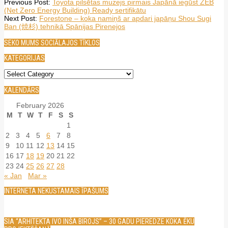
2026-
Previous Post:
Toyota pilsētas muzejs pirmais Japānā iegūst ZEB
02-
(Net Zero Energy Building) Ready sertifikātu
25
Next Post:
Forestone – koka namiņš ar apdari japāņu Shou Sugi
Ban (焼杉) tehnikā Spānijas Pirenejos
SEKO MUMS SOCIĀLAJOS TĪKLOS
KATEGORIJAS
Kategorijas
KALENDĀRS
February 2026
M
T
W
T
F
S
S
1
2
3
4
5
6
7
8
9
10
11
12
13
14
15
16
17
18
19
20
21
22
23
24
25
26
27
28
« Jan
Mar »
INTERNETA NEKUSTAMAIS ĪPAŠUMS
SIA “ARHITEKTA IVO INŠA BIROJS” – 30 GADU PIEREDZE KOKA ĒKU