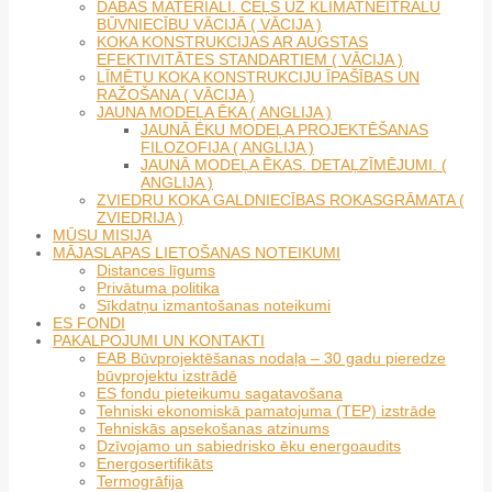
DABAS MATERIĀLI. CEĻŠ UZ KLIMATNEITRĀLU
BŪVNIECĪBU VĀCIJĀ ( VĀCIJA )
KOKA KONSTRUKCIJAS AR AUGSTAS
EFEKTIVITĀTES STANDARTIEM ( VĀCIJA )
LĪMĒTU KOKA KONSTRUKCIJU ĪPAŠĪBAS UN
RAŽOŠANA ( VĀCIJA )
JAUNA MODEĻA ĒKA ( ANGLIJA )
JAUNĀ ĒKU MODEĻA PROJEKTĒŠANAS
FILOZOFIJA ( ANGLIJA )
JAUNĀ MODEĻA ĒKAS. DETAĻZĪMĒJUMI. (
ANGLIJA )
ZVIEDRU KOKA GALDNIECĪBAS ROKASGRĀMATA (
ZVIEDRIJA )
MŪSU MISIJA
MĀJASLAPAS LIETOŠANAS NOTEIKUMI
Distances līgums
Privātuma politika
Sīkdatņu izmantošanas noteikumi
ES FONDI
PAKALPOJUMI UN KONTAKTI
EAB Būvprojektēšanas nodaļa – 30 gadu pieredze
būvprojektu izstrādē
ES fondu pieteikumu sagatavošana
Tehniski ekonomiskā pamatojuma (TEP) izstrāde
Tehniskās apsekošanas atzinums
Dzīvojamo un sabiedrisko ēku energoaudits
Energosertifikāts
Termogrāfija