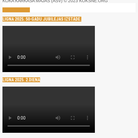
KOKA KARKASA MĀJAS (ASV) © 2023 KOKSNE.ORG
Read More →
LIGNA 2025. 50-GADU JUBILEJAS IZSTĀDE.
LIGNA 2025. 2.DIENA