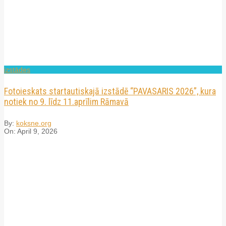
izstādes
Fotoieskats startautiskajā izstādē “PAVASARIS 2026”, kura
notiek no 9. līdz 11.aprīlim Rāmavā
By:
koksne.org
On:
April 9, 2026