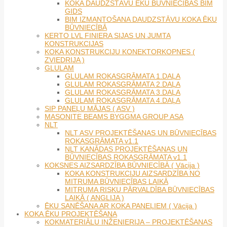
KOKA DAUDZSTĀVU ĒKU BŪVNIECĪBAS BIM
GIDS
BIM IZMANTOŠANA DAUDZSTĀVU KOKA ĒKU
BŪVNIECĪBĀ
KERTO LVL FINIERA SIJAS UN JUMTA
KONSTRUKCIJAS
KOKA KONSTRUKCIJU KONEKTORKOPNES (
ZVIEDRIJA )
GLULAM
GLULAM ROKASGRĀMATA 1.DAĻA
GLULAM ROKASGRĀMATA 2.DAĻA
GLULAM ROKASGRĀMATA 3.DAĻA
GLULAM ROKASGRĀMATA 4.DAĻA
SIP PANEĻU MĀJAS ( ASV )
MASONITE BEAMS BYGGMA GROUP ASA
NLT
NLT ASV PROJEKTĒŠANAS UN BŪVNIECĪBAS
ROKASGRĀMATA v1.1
NLT KANĀDAS PROJEKTĒŠANAS UN
BŪVNIECĪBAS ROKASGRĀMATA v1.1
KOKSNES AIZSARDZĪBA BŪVNIECĪBĀ ( Vācija )
KOKA KONSTRUKCIJU AIZSARDZĪBA NO
MITRUMA BŪVNIECĪBAS LAIKĀ
MITRUMA RISKU PĀRVALDĪBA BŪVNIECĪBAS
LAIKĀ ( ANGLIJA )
ĒKU SANĒŠANA AR KOKA PANEĻIEM ( Vācija )
KOKA ĒKU PROJEKTĒŠANA
KOKMATERIĀLU INŽENIERIJA – PROJEKTĒŠANAS