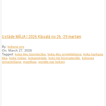
Izstāde MĀJA I 2026 Ķīpsalā no 26.-29.martam
By:
koksne.org
On:
March 27, 2026
Tagged:
koka ēku būvniecība
,
koka ēku projektēšana
,
koka karkasa
ēka
,
koka mājas
,
kokapstrāde
,
koks kā būvmateriāls
,
koksnes
izmantošana
,
mazēkas
,
portāls par koksni