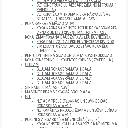
CLT PLĀTŅU VIRSMAS KVALITĀTES GIDS
CLT KONSTRUKCIJU AIZSARDZĪBA NO MITRUMA (
ZVIEDRIJA )
CLT KOKA ĒKU MITRUMA RISKA PĀRVALDĪBAS
STRATĒĢIJU ROKASGRĀMATA ( ASV )
KOKA KARKASA MĀJAS (ASV)
KOKA KARKASA KONSTRUKCIJU ROKASGRĀMATA
VIENAS UN DIVU ĢIMEŅU MĀJOKĻIEM ( ASV )
KOKA IZMANTOŠANA DAUDZSTĀVU ĒKU BŪVNIECĪBĀ
KOKA DAUDZSTĀVU ĒKU BŪVNIECĪBAS BIM GIDS
BIM IZMANTOŠANA DAUDZSTĀVU KOKA ĒKU
BŪVNIECĪBĀ
KERTO LVL FINIERA SIJAS UN JUMTA KONSTRUKCIJAS
KOKA KONSTRUKCIJU KONEKTORKOPNES ( ZVIEDRIJA )
GLULAM
GLULAM ROKASGRĀMATA 1.DAĻA
GLULAM ROKASGRĀMATA 2.DAĻA
GLULAM ROKASGRĀMATA 3.DAĻA
GLULAM ROKASGRĀMATA 4.DAĻA
SIP PANEĻU MĀJAS ( ASV )
MASONITE BEAMS BYGGMA GROUP ASA
NLT
NLT ASV PROJEKTĒŠANAS UN BŪVNIECĪBAS
ROKASGRĀMATA v1.1
NLT KANĀDAS PROJEKTĒŠANAS UN BŪVNIECĪBAS
ROKASGRĀMATA v1.1
KOKSNES AIZSARDZĪBA BŪVNIECĪBĀ ( Vācija )
KOKA KONSTRUKCIJU AIZSARDZĪBA NO MITRUMA