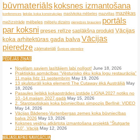
būvmateriāls
koksnes izmantošana
mazēkas
masīvkoka mēbeles
mazvillas
konferences
liektās koka konstrukcijas
portāls
mēbeles
mežizstrāde
mēbeļu dizains
pieredzes braucieni
par koksni
Vācijas
preses relīze
saplākšņa produkti
Vācijas
koka arhitektūras gada balva
pieredze
zāģmateriāli
Šveices pieredze
PĒDĒJĀS ZIŅAS
Novēlam saviem lasītājiem labi nolīgot!
June 18, 2026
Praktiskās apmācības “Vēsturisko ēku koka logu restaurācija”
11.maija līdz 11.septembrim
May 19, 2026
13 skulpturāli koka elementi The Cutaway ēkā Austrālijā
May
18, 2026
Pasaules lielākā kokapstrādes izstāde LIGNA 2027 notiks no
10.-14.maijam 2027.gadā
May 15, 2026
2. Starptautiskais koka būvniecības simpozijs Berlīnē: VIDEO
May 14, 2026
Vācijas Bādenes-Vurtenbergas zemes koka būvniecības
balva 2026
May 13, 2026
Koksnes veidņu atkārtota izmantošana projektā “Štutgarte
210”, Vācijā
May 12, 2026
MĀJASLAPAS NAVIGĀCIJA