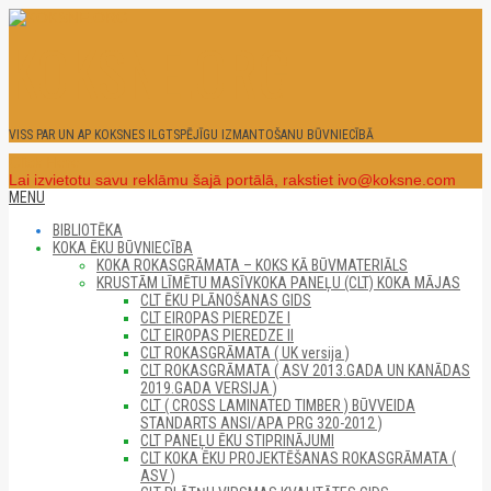
Skip
to
KOKSNE.ORG
content
VISS PAR UN AP KOKSNES ILGTSPĒJĪGU IZMANTOŠANU BŪVNIECĪBĀ
Click Here
Lai izvietotu savu reklāmu šajā portālā, rakstiet ivo@koksne.com
Secondary
MENU
Navigation
BIBLIOTĒKA
Menu
KOKA ĒKU BŪVNIECĪBA
KOKA ROKASGRĀMATA – KOKS KĀ BŪVMATERIĀLS
KRUSTĀM LĪMĒTU MASĪVKOKA PANEĻU (CLT) KOKA MĀJAS
CLT ĒKU PLĀNOŠANAS GIDS
CLT EIROPAS PIEREDZE I
CLT EIROPAS PIEREDZE II
CLT ROKASGRĀMATA ( UK versija )
CLT ROKASGRĀMATA ( ASV 2013.GADA UN KANĀDAS
2019.GADA VERSIJA )
CLT ( CROSS LAMINATED TIMBER ) BŪVVEIDA
STANDARTS ANSI/APA PRG 320-2012 )
CLT PANEĻU ĒKU STIPRINĀJUMI
CLT KOKA ĒKU PROJEKTĒŠANAS ROKASGRĀMATA (
ASV )