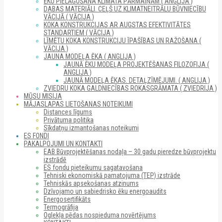
ĒKU PIELĀGOŠANA KLIMATA PĀRMAIŅĀM ( ANGLIJA )
DABAS MATERIĀLI. CEĻŠ UZ KLIMATNEITRĀLU BŪVNIECĪBU
VĀCIJĀ ( VĀCIJA )
KOKA KONSTRUKCIJAS AR AUGSTAS EFEKTIVITĀTES
STANDARTIEM ( VĀCIJA )
LĪMĒTU KOKA KONSTRUKCIJU ĪPAŠĪBAS UN RAŽOŠANA (
VĀCIJA )
JAUNA MODEĻA ĒKA ( ANGLIJA )
JAUNĀ ĒKU MODEĻA PROJEKTĒŠANAS FILOZOFIJA (
ANGLIJA )
JAUNĀ MODEĻA ĒKAS. DETAĻZĪMĒJUMI. ( ANGLIJA )
ZVIEDRU KOKA GALDNIECĪBAS ROKASGRĀMATA ( ZVIEDRIJA )
MŪSU MISIJA
MĀJASLAPAS LIETOŠANAS NOTEIKUMI
Distances līgums
Privātuma politika
Sīkdatņu izmantošanas noteikumi
ES FONDI
PAKALPOJUMI UN KONTAKTI
EAB Būvprojektēšanas nodaļa – 30 gadu pieredze būvprojektu
izstrādē
ES fondu pieteikumu sagatavošana
Tehniski ekonomiskā pamatojuma (TEP) izstrāde
Tehniskās apsekošanas atzinums
Dzīvojamo un sabiedrisko ēku energoaudits
Energosertifikāts
Termogrāfija
Oglekļa pēdas nospieduma novērtējums