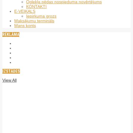
Oglekļa pēdas nospieduma novērtējums
KONTAKTI
E-VEIKALS
Iepirkuma grozs
Maksājumu termināls
Mans konts
REKLĀMA
IZSTĀDES
View All