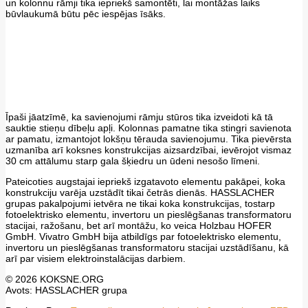
un kolonnu rāmji tika iepriekš samontēti, lai montāžas laiks
būvlaukumā būtu pēc iespējas īsāks.
Īpaši jāatzīmē, ka savienojumi rāmju stūros tika izveidoti kā tā
sauktie stieņu dībeļu apļi. Kolonnas pamatne tika stingri savienota
ar pamatu, izmantojot lokšņu tērauda savienojumu. Tika pievērsta
uzmanība arī koksnes konstrukcijas aizsardzībai, ievērojot vismaz
30 cm attālumu starp gala šķiedru un ūdeni nesošo līmeni.
Pateicoties augstajai iepriekš izgatavoto elementu pakāpei, koka
konstrukciju varēja uzstādīt tikai četrās dienās. HASSLACHER
grupas pakalpojumi ietvēra ne tikai koka konstrukcijas, tostarp
fotoelektrisko elementu, invertoru un pieslēgšanas transformatoru
stacijai, ražošanu, bet arī montāžu, ko veica Holzbau HOFER
GmbH. Vivatro GmbH bija atbildīgs par fotoelektrisko elementu,
invertoru un pieslēgšanas transformatoru stacijai uzstādīšanu, kā
arī par visiem elektroinstalācijas darbiem.
© 2026 KOKSNE.ORG
Avots: HASSLACHER grupa