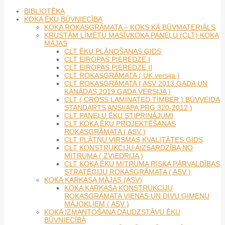
BIBLIOTĒKA
KOKA ĒKU BŪVNIECĪBA
KOKA ROKASGRĀMATA – KOKS KĀ BŪVMATERIĀLS
KRUSTĀM LĪMĒTU MASĪVKOKA PANEĻU (CLT) KOKA
MĀJAS
CLT ĒKU PLĀNOŠANAS GIDS
CLT EIROPAS PIEREDZE I
CLT EIROPAS PIEREDZE II
CLT ROKASGRĀMATA ( UK versija )
CLT ROKASGRĀMATA ( ASV 2013.GADA UN
KANĀDAS 2019.GADA VERSIJA )
CLT ( CROSS LAMINATED TIMBER ) BŪVVEIDA
STANDARTS ANSI/APA PRG 320-2012 )
CLT PANEĻU ĒKU STIPRINĀJUMI
CLT KOKA ĒKU PROJEKTĒŠANAS
ROKASGRĀMATA ( ASV )
CLT PLĀTŅU VIRSMAS KVALITĀTES GIDS
CLT KONSTRUKCIJU AIZSARDZĪBA NO
MITRUMA ( ZVIEDRIJA )
CLT KOKA ĒKU MITRUMA RISKA PĀRVALDĪBAS
STRATĒĢIJU ROKASGRĀMATA ( ASV )
KOKA KARKASA MĀJAS (ASV)
KOKA KARKASA KONSTRUKCIJU
ROKASGRĀMATA VIENAS UN DIVU ĢIMEŅU
MĀJOKĻIEM ( ASV )
KOKA IZMANTOŠANA DAUDZSTĀVU ĒKU
BŪVNIECĪBĀ