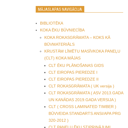
MĀJASLAPAS NAVIGĀCIJA
BIBLIOTĒKA
KOKA ĒKU BŪVNIECĪBA
KOKA ROKASGRĀMATA – KOKS KĀ
BŪVMATERIĀLS
KRUSTĀM LĪMĒTU MASĪVKOKA PANEĻU
(CLT) KOKA MĀJAS
CLT ĒKU PLĀNOŠANAS GIDS
CLT EIROPAS PIEREDZE I
CLT EIROPAS PIEREDZE II
CLT ROKASGRĀMATA ( UK versija )
CLT ROKASGRĀMATA ( ASV 2013.GADA
UN KANĀDAS 2019.GADA VERSIJA )
CLT ( CROSS LAMINATED TIMBER )
BŪVVEIDA STANDARTS ANSI/APA PRG
320-2012 )
CLT PANEĻU ĒKU STIPRINĀJUMI