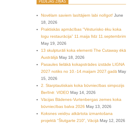
PĒDĒJĀS ZIŅAS
Novēlam saviem lasītājiem labi nolīgot!
June
18, 2026
Praktiskās apmācības “Vēsturisko ēku koka
logu restaurācija” 11.maija līdz 11.septembrim
May 19, 2026
13 skulpturāli koka elementi The Cutaway ēkā
Austrālijā
May 18, 2026
Pasaules lielākā kokapstrādes izstāde LIGNA
2027 notiks no 10.-14.maijam 2027.gadā
May
15, 2026
2. Starptautiskais koka būvniecības simpozijs
Berlīnē: VIDEO
May 14, 2026
Vācijas Bādenes-Vurtenbergas zemes koka
būvniecības balva 2026
May 13, 2026
Koksnes veidņu atkārtota izmantošana
projektā “Štutgarte 210”, Vācijā
May 12, 2026