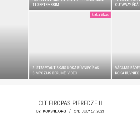
11.SEPTEMBRIM
CUTAWAY ĒKĀ 
koka ēkas
2. STARPTAUTISKAIS KOKA BŪVNIECĪBAS
VĀCIJAS BĀDE
SIMPOZIJS BERLĪNĒ: VIDEO
KOKA BŪVNIECĪ
CLT EIROPAS PIEREDZE II
BY:
KOKSNE.ORG
ON:
JULY 17, 2023