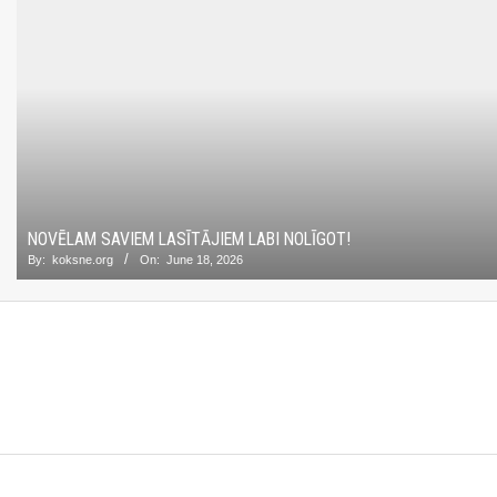
NOVĒLAM SAVIEM LASĪTĀJIEM LABI NOLĪGOT!
By:
koksne.org
On:
June 18, 2026