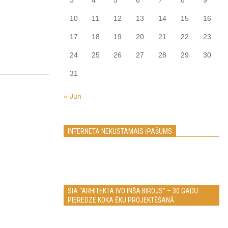
3
4
5
6
7
8
9
10
11
12
13
14
15
16
17
18
19
20
21
22
23
24
25
26
27
28
29
30
31
« Jun
INTERNETA NEKUSTAMAIS ĪPAŠUMS
SIA “ARHITEKTA IVO INŠA BIROJS” – 30 GADU
PIEREDZE KOKA ĒKU PROJEKTĒŠANĀ