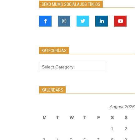
SEKO MUMS SOCIĀLAJOS TĪKLOS
KATEGORIJAS
Kategorijas
KALENDĀRS
August 2026
M
T
W
T
F
S
S
1
2