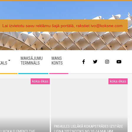
Lai izvietotu savu reklāmu šajā portālā, rakstiet ivo@koksne.com
MAKSĀJUMU
MANS
KALS
TERMINĀLS
KONTS
koka ēkas
koka ēkas
PASAULES LIELĀKĀ KOKAPSTRĀDES IZSTĀDE
LI KOKA ELEMENTI THE
LIGNA 2027 NOTIKS NO 10.-14.MAIJAM