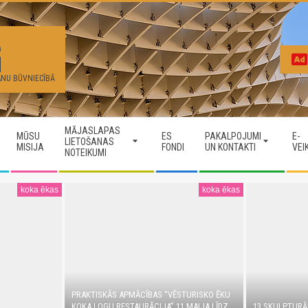
G
ANU BŪVNIECĪBĀ
MĀJASLAPAS
MŪSU
ES
PAKALPOJUMI
E-
LIETOŠANAS
MISIJA
FONDI
UN KONTAKTI
VEI
NOTEIKUMI
koka ēkas
koka ēkas
PRAKTISKĀS APMĀCĪBAS “VĒSTURISKO ĒKU
KOKA LOGU RESTAURĀCIJA” 11.MAIJA LĪDZ
13 SKULPTURĀ