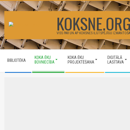
Skip
to
KOKSNE.OR
content
VISS PAR UN AP KOKSNES ILGTSPĒJĪGU IZMANTOŠ
Secondary
KOKA ĒKU
KOKA ĒKU
DIGITĀLĀ
Navigation
BIBLIOTĒKA
BŪVNIECĪBA
PROJEKTĒŠANA
LASĪTAVA
Menu