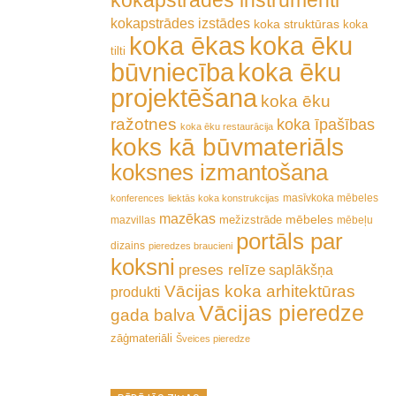
kokapstrādes instrumenti
kokapstrādes izstādes
koka struktūras
koka
koka ēkas
koka ēku
tilti
būvniecība
koka ēku
projektēšana
koka ēku
ražotnes
koka īpašības
koka ēku restaurācija
koks kā būvmateriāls
koksnes izmantošana
masīvkoka mēbeles
konferences
liektās koka konstrukcijas
mazēkas
mēbeles
mežizstrāde
mazvillas
mēbeļu
portāls par
dizains
pieredzes braucieni
koksni
preses relīze
saplākšņa
Vācijas koka arhitektūras
produkti
Vācijas pieredze
gada balva
zāģmateriāli
Šveices pieredze