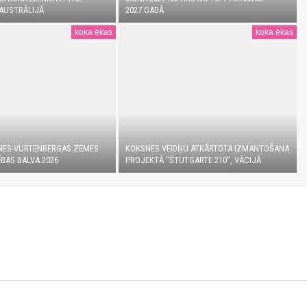
AUSTRĀLIJĀ
2027.GADĀ
koka ēkas
koka ēkas
NES-VURTENBERGAS ZEMES
KOKSNES VEIDŅU ATKĀRTOTA IZMANTOŠANA
BAS BALVA 2026
PROJEKTĀ “ŠTUTGARTE 210”, VĀCIJĀ