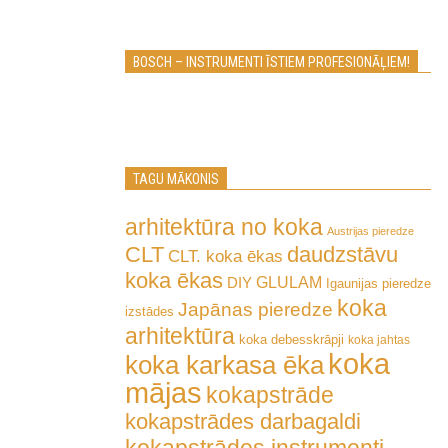
BOSCH – INSTRUMENTI ĪSTIEM PROFESIONĀĻIEM!
TAGU MĀKONIS
arhitektūra no koka
Austrijas pieredze
CLT
daudzstāvu
CLT. koka ēkas
koka ēkas
GLULAM
DIY
Igaunijas pieredze
koka
Japānas pieredze
izstādes
arhitektūra
koka debesskrāpji
koka jahtas
koka
koka karkasa ēka
mājas
kokapstrāde
kokapstrādes darbagaldi