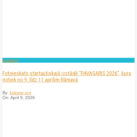
izstādes
Fotoieskats startautiskajā izstādē “PAVASARIS 2026”, kura
notiek no 9. līdz 11.aprīlim Rāmavā
By:
koksne.org
On:
April 9, 2026