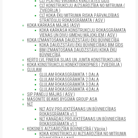
CLT PLĀTŅU VIRSMAS KVALITĀTES GIDS
CLT KONSTRUKCIJU AIZSARDZĪBA NO MITRUMA (
ZVIEDRIJA )
CLT KOKA ĒKU MITRUMA RISKA PĀRVALDĪBAS
STRATĒĢIJU ROKASGRĀMATA ( ASV )
KOKA KARKASA MĀJAS (ASV)
KOKA KARKASA KONSTRUKCIJU ROKASGRĀMATA
VIENAS UN DIVU ĢIMEŅU MĀJOKĻIEM ( ASV )
KOKA IZMANTOŠANA DAUDZSTĀVU ĒKU BŪVNIECĪBĀ
KOKA DAUDZSTĀVU ĒKU BŪVNIECĪBAS BIM GIDS
BIM IZMANTOŠANA DAUDZSTĀVU KOKA ĒKU
BŪVNIECĪBĀ
KERTO LVL FINIERA SIJAS UN JUMTA KONSTRUKCIJAS
KOKA KONSTRUKCIJU KONEKTORKOPNES ( ZVIEDRIJA )
GLULAM
GLULAM ROKASGRĀMATA 1.DAĻA
GLULAM ROKASGRĀMATA 2.DAĻA
GLULAM ROKASGRĀMATA 3.DAĻA
GLULAM ROKASGRĀMATA 4.DAĻA
SIP PANEĻU MĀJAS ( ASV )
MASONITE BEAMS BYGGMA GROUP ASA
NLT
NLT ASV PROJEKTĒŠANAS UN BŪVNIECĪBAS
ROKASGRĀMATA v1.1
NLT KANĀDAS PROJEKTĒŠANAS UN BŪVNIECĪBAS
ROKASGRĀMATA v1.1
KOKSNES AIZSARDZĪBA BŪVNIECĪBĀ ( Vācija )
KOKA KONSTRUKCIJU AIZSARDZĪBA NO MITRUMA