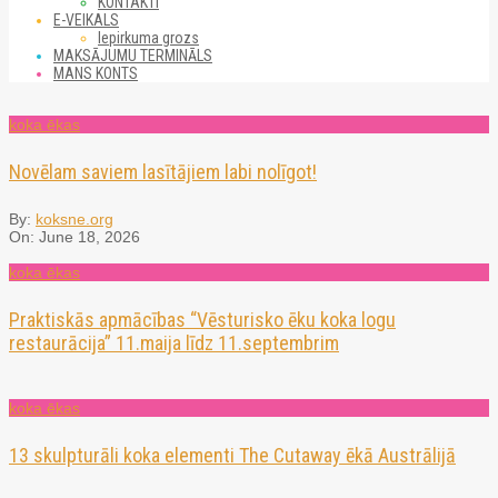
KONTAKTI
E-VEIKALS
Iepirkuma grozs
MAKSĀJUMU TERMINĀLS
MANS KONTS
koka ēkas
Novēlam saviem lasītājiem labi nolīgot!
By:
koksne.org
On:
June 18, 2026
koka ēkas
Praktiskās apmācības “Vēsturisko ēku koka logu
restaurācija” 11.maija līdz 11.septembrim
koka ēkas
13 skulpturāli koka elementi The Cutaway ēkā Austrālijā