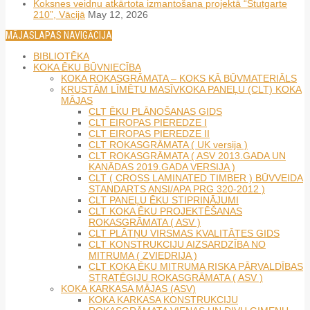
Koksnes veidņu atkārtota izmantošana projektā “Štutgarte
210”, Vācijā
May 12, 2026
MĀJASLAPAS NAVIGĀCIJA
BIBLIOTĒKA
KOKA ĒKU BŪVNIECĪBA
KOKA ROKASGRĀMATA – KOKS KĀ BŪVMATERIĀLS
KRUSTĀM LĪMĒTU MASĪVKOKA PANEĻU (CLT) KOKA
MĀJAS
CLT ĒKU PLĀNOŠANAS GIDS
CLT EIROPAS PIEREDZE I
CLT EIROPAS PIEREDZE II
CLT ROKASGRĀMATA ( UK versija )
CLT ROKASGRĀMATA ( ASV 2013.GADA UN
KANĀDAS 2019.GADA VERSIJA )
CLT ( CROSS LAMINATED TIMBER ) BŪVVEIDA
STANDARTS ANSI/APA PRG 320-2012 )
CLT PANEĻU ĒKU STIPRINĀJUMI
CLT KOKA ĒKU PROJEKTĒŠANAS
ROKASGRĀMATA ( ASV )
CLT PLĀTŅU VIRSMAS KVALITĀTES GIDS
CLT KONSTRUKCIJU AIZSARDZĪBA NO
MITRUMA ( ZVIEDRIJA )
CLT KOKA ĒKU MITRUMA RISKA PĀRVALDĪBAS
STRATĒĢIJU ROKASGRĀMATA ( ASV )
KOKA KARKASA MĀJAS (ASV)
KOKA KARKASA KONSTRUKCIJU