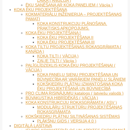
LAIKĀ ( ANGLIJA )
ĒKU SANĒŠANA AR KOKA PANEĻIEM ( Vācija )
KOKA ĒKU PROJEKTĒŠANA
KOKMATERIĀLU INŽENIERIJA – PROJEKTĒŠANAS
PAMATI
KOKA KONSTRUKCIJU PLĀNOŠANA.
PRAKTISKS APKOPOJUMS.
KOKA ĒKU PROJEKTĒŠANA I
KOKA ĒKU PROJEKTĒŠANA II
KOKA ĒKU PROJEKTĒŠANA III
KOKA TILTU PROJEKTĒŠANAS ROKASGRĀMATA (
KANĀDA )
KOKA TILTI ( VĀCIJA )
ZAĻIE TILTI ( Vācija )
PALĪGLĪDZEKLIS KOKA ĒKU PROJEKTĒŠANAI (
VĀCIJA )
KOKA PANEĻU SIENU PROJEKTĒŠANA UN
BŪVNIECĪBA AR VAIRĀKIEM PANEĻU SLĀŅIEM
KOKŠĶIEDRU PLĀTŅU IZMANTOŠANA KOKA
ĒKU PROJEKTĒŠANĀ UN BŪVNIECĪBĀ
PRO CLIMA RISINĀJUMU katalogs ( latviešu valodā )
BŪVAKUSTIKA HIBRĪDĒKĀS ( VĀCIJA )
KOKA KONSTRUKCIJU ROKASGRĀMATA ( ASV )
MODULĀRU STRUKTŪRU PROJEKTĒŠANAS
ROKASGRĀMATA
KOKŠĶIEDRU PLĀTŅU SILTINĀŠANAS SISTĒMAS
PLĀKŠŅU GIDS ( VERSIJA 4.0 )
DIGITĀLĀ LASĪTAVA