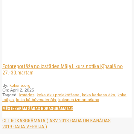
Fotoreportāža no izstādes Māja I, kura notika Ķīpsalā no
27.-30.martam
By:
koksne.org
On:
April 2, 2025
Tagged:
izstādes
,
koka ēku projektēšana
,
koka karkasa ēka
,
koka
mājas
,
koks kā būvmateriāls
,
koksnes izmantošana
MĒS IESAKĀM ŠĀDAS ROKASGRĀMATAS
CLT ROKASGRĀMATA ( ASV 2013.GADA UN KANĀDAS
2019.GADA VERSIJA )