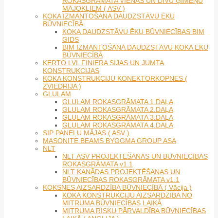
ROKASGRĀMATA VIENAS UN DIVU ĢIMEŅU
MĀJOKĻIEM ( ASV )
KOKA IZMANTOŠANA DAUDZSTĀVU ĒKU
BŪVNIECĪBĀ
KOKA DAUDZSTĀVU ĒKU BŪVNIECĪBAS BIM
GIDS
BIM IZMANTOŠANA DAUDZSTĀVU KOKA ĒKU
BŪVNIECĪBĀ
KERTO LVL FINIERA SIJAS UN JUMTA
KONSTRUKCIJAS
KOKA KONSTRUKCIJU KONEKTORKOPNES (
ZVIEDRIJA )
GLULAM
GLULAM ROKASGRĀMATA 1.DAĻA
GLULAM ROKASGRĀMATA 2.DAĻA
GLULAM ROKASGRĀMATA 3.DAĻA
GLULAM ROKASGRĀMATA 4.DAĻA
SIP PANEĻU MĀJAS ( ASV )
MASONITE BEAMS BYGGMA GROUP ASA
NLT
NLT ASV PROJEKTĒŠANAS UN BŪVNIECĪBAS
ROKASGRĀMATA v1.1
NLT KANĀDAS PROJEKTĒŠANAS UN
BŪVNIECĪBAS ROKASGRĀMATA v1.1
KOKSNES AIZSARDZĪBA BŪVNIECĪBĀ ( Vācija )
KOKA KONSTRUKCIJU AIZSARDZĪBA NO
MITRUMA BŪVNIECĪBAS LAIKĀ
MITRUMA RISKU PĀRVALDĪBA BŪVNIECĪBAS