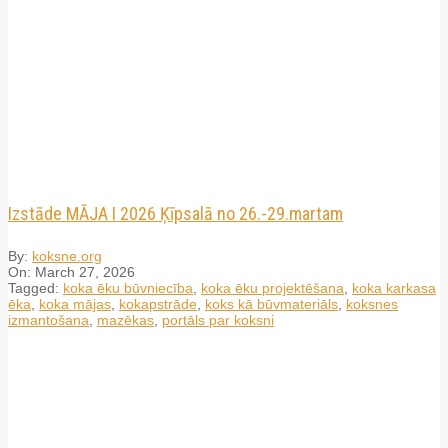
Izstāde MĀJA I 2026 Ķīpsalā no 26.-29.martam
By:
koksne.org
On:
March 27, 2026
Tagged:
koka ēku būvniecība
,
koka ēku projektēšana
,
koka karkasa
ēka
,
koka mājas
,
kokapstrāde
,
koks kā būvmateriāls
,
koksnes
izmantošana
,
mazēkas
,
portāls par koksni