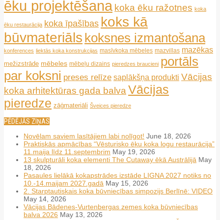
ēku projektēšana
koka ēku ražotnes
koka
koks kā
koka īpašības
ēku restaurācija
būvmateriāls
koksnes izmantošana
mazēkas
masīvkoka mēbeles
mazvillas
konferences
liektās koka konstrukcijas
portāls
mēbeles
mežizstrāde
mēbeļu dizains
pieredzes braucieni
par koksni
Vācijas
preses relīze
saplākšņa produkti
Vācijas
koka arhitektūras gada balva
pieredze
zāģmateriāli
Šveices pieredze
PĒDĒJĀS ZIŅAS
Novēlam saviem lasītājiem labi nolīgot!
June 18, 2026
Praktiskās apmācības “Vēsturisko ēku koka logu restaurācija”
11.maija līdz 11.septembrim
May 19, 2026
13 skulpturāli koka elementi The Cutaway ēkā Austrālijā
May
18, 2026
Pasaules lielākā kokapstrādes izstāde LIGNA 2027 notiks no
10.-14.maijam 2027.gadā
May 15, 2026
2. Starptautiskais koka būvniecības simpozijs Berlīnē: VIDEO
May 14, 2026
Vācijas Bādenes-Vurtenbergas zemes koka būvniecības
balva 2026
May 13, 2026