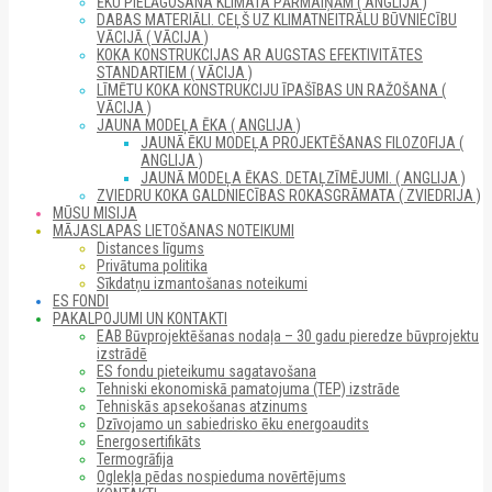
ĒKU PIELĀGOŠANA KLIMATA PĀRMAIŅĀM ( ANGLIJA )
DABAS MATERIĀLI. CEĻŠ UZ KLIMATNEITRĀLU BŪVNIECĪBU
VĀCIJĀ ( VĀCIJA )
KOKA KONSTRUKCIJAS AR AUGSTAS EFEKTIVITĀTES
STANDARTIEM ( VĀCIJA )
LĪMĒTU KOKA KONSTRUKCIJU ĪPAŠĪBAS UN RAŽOŠANA (
VĀCIJA )
JAUNA MODEĻA ĒKA ( ANGLIJA )
JAUNĀ ĒKU MODEĻA PROJEKTĒŠANAS FILOZOFIJA (
ANGLIJA )
JAUNĀ MODEĻA ĒKAS. DETAĻZĪMĒJUMI. ( ANGLIJA )
ZVIEDRU KOKA GALDNIECĪBAS ROKASGRĀMATA ( ZVIEDRIJA )
MŪSU MISIJA
MĀJASLAPAS LIETOŠANAS NOTEIKUMI
Distances līgums
Privātuma politika
Sīkdatņu izmantošanas noteikumi
ES FONDI
PAKALPOJUMI UN KONTAKTI
EAB Būvprojektēšanas nodaļa – 30 gadu pieredze būvprojektu
izstrādē
ES fondu pieteikumu sagatavošana
Tehniski ekonomiskā pamatojuma (TEP) izstrāde
Tehniskās apsekošanas atzinums
Dzīvojamo un sabiedrisko ēku energoaudits
Energosertifikāts
Termogrāfija
Oglekļa pēdas nospieduma novērtējums