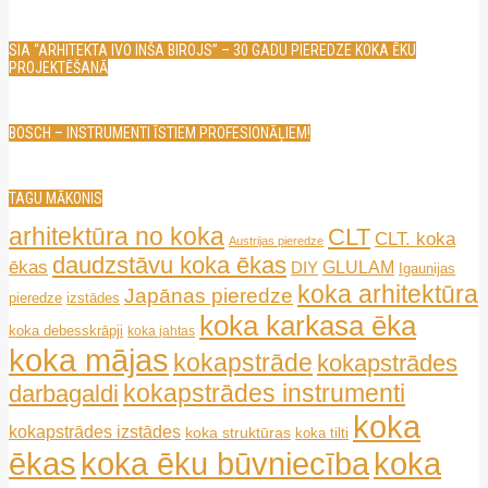
SIA “ARHITEKTA IVO INŠA BIROJS” – 30 GADU PIEREDZE KOKA ĒKU
PROJEKTĒŠANĀ
BOSCH – INSTRUMENTI ĪSTIEM PROFESIONĀĻIEM!
TAGU MĀKONIS
arhitektūra no koka
CLT
CLT. koka
Austrijas pieredze
daudzstāvu koka ēkas
ēkas
GLULAM
DIY
Igaunijas
koka arhitektūra
Japānas pieredze
pieredze
izstādes
koka karkasa ēka
koka debesskrāpji
koka jahtas
koka mājas
kokapstrāde
kokapstrādes
kokapstrādes instrumenti
darbagaldi
koka
kokapstrādes izstādes
koka struktūras
koka tilti
ēkas
koka ēku būvniecība
koka