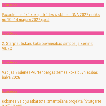
koka ēkas
Pasaules lielākā kokapstrādes izstāde LIGNA 2027 notiks
no 10.-14.maijam 2027.gadā
koka ēkas
2. Starptautiskais koka būvniecības simpozijs Berlīnē:
VIDEO
koka ēkas
Vācijas Bādenes-Vurtenbergas zemes koka būvniecības
balva 2026
koka ēkas
Koksnes veidņu atkārtota izmantošana projektā “Štutgarte