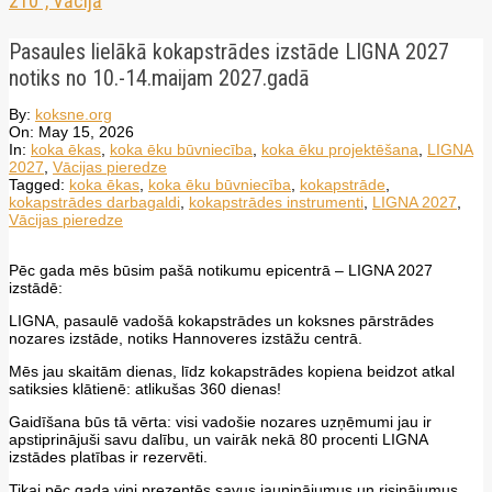
210”, Vācijā
Pasaules lielākā kokapstrādes izstāde LIGNA 2027
notiks no 10.-14.maijam 2027.gadā
By:
koksne.org
On:
May 15, 2026
In:
koka ēkas
,
koka ēku būvniecība
,
koka ēku projektēšana
,
LIGNA
2027
,
Vācijas pieredze
Tagged:
koka ēkas
,
koka ēku būvniecība
,
kokapstrāde
,
kokapstrādes darbagaldi
,
kokapstrādes instrumenti
,
LIGNA 2027
,
Vācijas pieredze
Pēc gada mēs būsim pašā notikumu epicentrā – LIGNA 2027
izstādē:
LIGNA, pasaulē vadošā kokapstrādes un koksnes pārstrādes
nozares izstāde, notiks Hannoveres izstāžu centrā.
Mēs jau skaitām dienas, līdz kokapstrādes kopiena beidzot atkal
satiksies klātienē: atlikušas 360 dienas!
Gaidīšana būs tā vērta: visi vadošie nozares uzņēmumi jau ir
apstiprinājuši savu dalību, un vairāk nekā 80 procenti LIGNA
izstādes platības ir rezervēti.
Tikai pēc gada viņi prezentēs savus jauninājumus un risinājumus