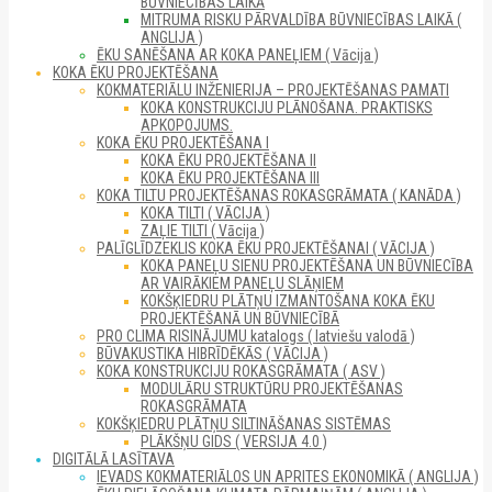
BŪVNIECĪBAS LAIKĀ
MITRUMA RISKU PĀRVALDĪBA BŪVNIECĪBAS LAIKĀ (
ANGLIJA )
ĒKU SANĒŠANA AR KOKA PANEĻIEM ( Vācija )
KOKA ĒKU PROJEKTĒŠANA
KOKMATERIĀLU INŽENIERIJA – PROJEKTĒŠANAS PAMATI
KOKA KONSTRUKCIJU PLĀNOŠANA. PRAKTISKS
APKOPOJUMS.
KOKA ĒKU PROJEKTĒŠANA I
KOKA ĒKU PROJEKTĒŠANA II
KOKA ĒKU PROJEKTĒŠANA III
KOKA TILTU PROJEKTĒŠANAS ROKASGRĀMATA ( KANĀDA )
KOKA TILTI ( VĀCIJA )
ZAĻIE TILTI ( Vācija )
PALĪGLĪDZEKLIS KOKA ĒKU PROJEKTĒŠANAI ( VĀCIJA )
KOKA PANEĻU SIENU PROJEKTĒŠANA UN BŪVNIECĪBA
AR VAIRĀKIEM PANEĻU SLĀŅIEM
KOKŠĶIEDRU PLĀTŅU IZMANTOŠANA KOKA ĒKU
PROJEKTĒŠANĀ UN BŪVNIECĪBĀ
PRO CLIMA RISINĀJUMU katalogs ( latviešu valodā )
BŪVAKUSTIKA HIBRĪDĒKĀS ( VĀCIJA )
KOKA KONSTRUKCIJU ROKASGRĀMATA ( ASV )
MODULĀRU STRUKTŪRU PROJEKTĒŠANAS
ROKASGRĀMATA
KOKŠĶIEDRU PLĀTŅU SILTINĀŠANAS SISTĒMAS
PLĀKŠŅU GIDS ( VERSIJA 4.0 )
DIGITĀLĀ LASĪTAVA
IEVADS KOKMATERIĀLOS UN APRITES EKONOMIKĀ ( ANGLIJA )