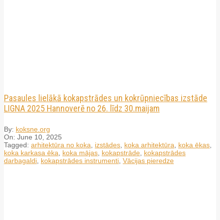
Pasaules lielākā kokapstrādes un kokrūpniecības izstāde
LIGNA 2025 Hannoverē no 26. līdz 30.maijam
By:
koksne.org
On:
June 10, 2025
Tagged:
arhitektūra no koka
,
izstādes
,
koka arhitektūra
,
koka ēkas
,
koka karkasa ēka
,
koka mājas
,
kokapstrāde
,
kokapstrādes
darbagaldi
,
kokapstrādes instrumenti
,
Vācijas pieredze