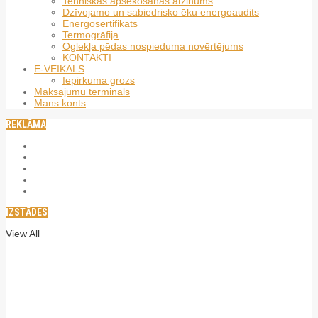
Tehniskās apsekošanas atzinums
Dzīvojamo un sabiedrisko ēku energoaudits
Energosertifikāts
Termogrāfija
Oglekļa pēdas nospieduma novērtējums
KONTAKTI
E-VEIKALS
Iepirkuma grozs
Maksājumu termināls
Mans konts
REKLĀMA
IZSTĀDES
View All