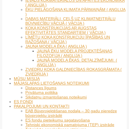
IEVADS KOKMATERIĀLOS UN APRITES EKONOMIKĀ
( ANGLIJA )
ĒKU PIELĀGOŠANA KLIMATA PĀRMAIŅĀM ( ANGLIJA
)
DABAS MATERIĀLI. CEĻŠ UZ KLIMATNEITRĀLU
BŪVNIECĪBU VĀCIJĀ ( VĀCIJA )
KOKA KONSTRUKCIJAS AR AUGSTAS
EFEKTIVITĀTES STANDARTIEM ( VĀCIJA )
LĪMĒTU KOKA KONSTRUKCIJU ĪPAŠĪBAS UN
RAŽOŠANA ( VĀCIJA )
JAUNA MODEĻA ĒKA ( ANGLIJA )
JAUNĀ ĒKU MODEĻA PROJEKTĒŠANAS
FILOZOFIJA ( ANGLIJA )
JAUNĀ MODEĻA ĒKAS. DETAĻZĪMĒJUMI. (
ANGLIJA )
ZVIEDRU KOKA GALDNIECĪBAS ROKASGRĀMATA (
ZVIEDRIJA )
MŪSU MISIJA
MĀJASLAPAS LIETOŠANAS NOTEIKUMI
Distances līgums
Privātuma politika
Sīkdatņu izmantošanas noteikumi
ES FONDI
PAKALPOJUMI UN KONTAKTI
EAB Būvprojektēšanas nodaļa – 30 gadu pieredze
būvprojektu izstrādē
ES fondu pieteikumu sagatavošana
Tehniski ekonomiskā pamatojuma (TEP) izstrāde