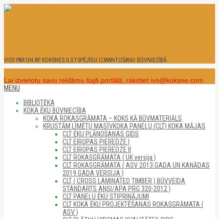
Skip
to
KOKSNE.ORG
content
VISS PAR UN AP KOKSNES ILGTSPĒJĪGU IZMANTOŠANU BŪVNIECĪBĀ
Click Here
Lai izvietotu savu reklāmu šajā portālā, rakstiet ivo@koksne.com
Secondary
MENU
Navigation
BIBLIOTĒKA
Menu
KOKA ĒKU BŪVNIECĪBA
KOKA ROKASGRĀMATA – KOKS KĀ BŪVMATERIĀLS
KRUSTĀM LĪMĒTU MASĪVKOKA PANEĻU (CLT) KOKA MĀJAS
CLT ĒKU PLĀNOŠANAS GIDS
CLT EIROPAS PIEREDZE I
CLT EIROPAS PIEREDZE II
CLT ROKASGRĀMATA ( UK versija )
CLT ROKASGRĀMATA ( ASV 2013.GADA UN KANĀDAS
2019.GADA VERSIJA )
CLT ( CROSS LAMINATED TIMBER ) BŪVVEIDA
STANDARTS ANSI/APA PRG 320-2012 )
CLT PANEĻU ĒKU STIPRINĀJUMI
CLT KOKA ĒKU PROJEKTĒŠANAS ROKASGRĀMATA (
ASV )