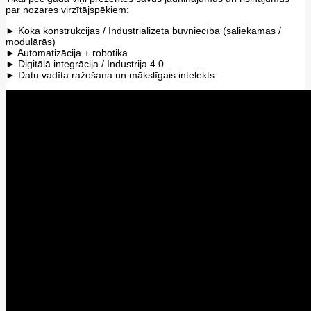
par nozares virzītājspēkiem:
► Koka konstrukcijas / Industrializētā būvniecība (saliekamās /
modulārās)
► Automatizācija + robotika
► Digitālā integrācija / Industrija 4.0
► Datu vadīta ražošana un mākslīgais intelekts