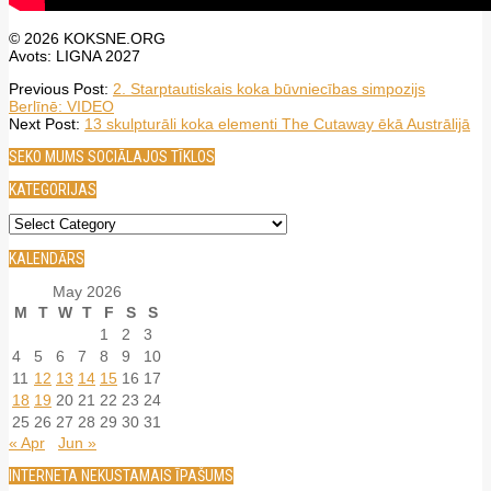
© 2026 KOKSNE.ORG
Avots: LIGNA 2027
2026-
Previous Post:
2. Starptautiskais koka būvniecības simpozijs
05-
Berlīnē: VIDEO
15
Next Post:
13 skulpturāli koka elementi The Cutaway ēkā Austrālijā
SEKO MUMS SOCIĀLAJOS TĪKLOS
KATEGORIJAS
Kategorijas
KALENDĀRS
May 2026
M
T
W
T
F
S
S
1
2
3
4
5
6
7
8
9
10
11
12
13
14
15
16
17
18
19
20
21
22
23
24
25
26
27
28
29
30
31
« Apr
Jun »
INTERNETA NEKUSTAMAIS ĪPAŠUMS