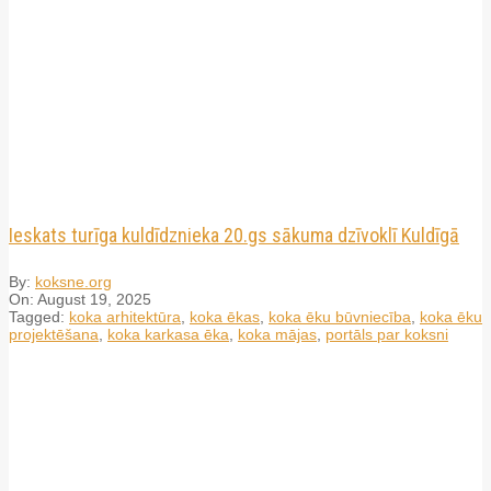
Ieskats turīga kuldīdznieka 20.gs sākuma dzīvoklī Kuldīgā
By:
koksne.org
On:
August 19, 2025
Tagged:
koka arhitektūra
,
koka ēkas
,
koka ēku būvniecība
,
koka ēku
projektēšana
,
koka karkasa ēka
,
koka mājas
,
portāls par koksni