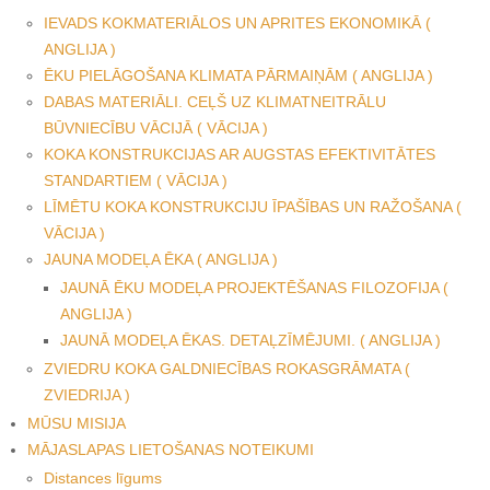
IEVADS KOKMATERIĀLOS UN APRITES EKONOMIKĀ (
ANGLIJA )
ĒKU PIELĀGOŠANA KLIMATA PĀRMAIŅĀM ( ANGLIJA )
DABAS MATERIĀLI. CEĻŠ UZ KLIMATNEITRĀLU
BŪVNIECĪBU VĀCIJĀ ( VĀCIJA )
KOKA KONSTRUKCIJAS AR AUGSTAS EFEKTIVITĀTES
STANDARTIEM ( VĀCIJA )
LĪMĒTU KOKA KONSTRUKCIJU ĪPAŠĪBAS UN RAŽOŠANA (
VĀCIJA )
JAUNA MODEĻA ĒKA ( ANGLIJA )
JAUNĀ ĒKU MODEĻA PROJEKTĒŠANAS FILOZOFIJA (
ANGLIJA )
JAUNĀ MODEĻA ĒKAS. DETAĻZĪMĒJUMI. ( ANGLIJA )
ZVIEDRU KOKA GALDNIECĪBAS ROKASGRĀMATA (
ZVIEDRIJA )
MŪSU MISIJA
MĀJASLAPAS LIETOŠANAS NOTEIKUMI
Distances līgums