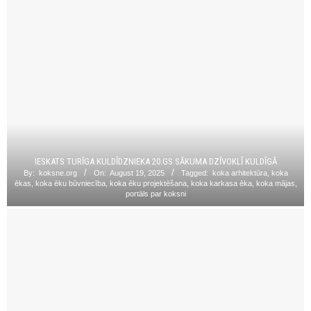
IESKATS TURĪGA KULDĪDZNIEKA 20.GS SĀKUMA DZĪVOKLĪ KULDĪGĀ
By:
koksne.org
On:
August 19, 2025
Tagged:
koka arhitektūra
,
koka
ēkas
,
koka ēku būvniecība
,
koka ēku projektēšana
,
koka karkasa ēka
,
koka mājas
,
portāls par koksni