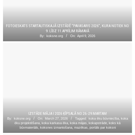
FOTOIESKATS STARTAUTISKAJĀ IZSTĀDĒ “PAVASARIS 2026”, KURA NOTIEK NO
9. LĪDZ 11.APRĪLIM RĀMAVĀ
By:
koksne.org
On:
April 9, 2026
IZSTĀDE MĀJA I 2026 ĶĪPSALĀ NO 26.-29.MARTAM
By:
koksne.org
On:
March 27, 2026
Tagged:
koka ēku būvniecība
,
koka
ēku projektēšana
,
koka karkasa ēka
,
koka mājas
,
kokapstrāde
,
koks kā
būvmateriāls
,
koksnes izmantošana
,
mazēkas
,
portāls par koksni