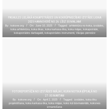
PASAULES LIELĀKĀ KOKAPSTRĀDES UN KOKRŪPNIECĪBAS IZSTĀDE LIGNA
2025 HANNOVERĒ NO 26. LĪDZ 30.MAIJAM
By:
koksne.org
On:
June 10, 2025
Tagged:
arhitektūra no koka
,
izstādes
,
koka arhitektūra
,
koka ēkas
,
koka karkasa ēka
,
koka mājas
,
kokapstrāde
,
kokapstrādes darbagaldi
,
kokapstrādes instrumenti
,
Vācijas pieredze
FOTOREPORTĀŽA NO IZSTĀDES MĀJA I, KURA NOTIKA ĶĪPSALĀ NO
27.-30.MARTAM
By:
koksne.org
On:
April 2, 2025
Tagged:
izstādes
,
koka ēku
projektēšana
,
koka karkasa ēka
,
koka mājas
,
koks kā būvmateriāls
,
koksnes
izmantošana