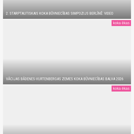
2. STARPTAUTISKAIS KOKA BŪVNIECĪBAS SIMPOZIJS BERLĪNĒ: VIDEO
koka ēkas
VĀCIJAS BĀDENES-VURTENBERGAS ZEMES KOKA BŪVNIECĪBAS BALVA 2026
koka ēkas