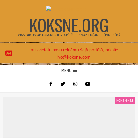
Skip
to
KOKSNE.ORG
content
VISS PAR UN AP KOKSNES ILGTSPĒJĪGU IZMANTOŠANU BŪVNIECĪBĀ
Lai izvietotu savu reklāmu šajā portālā, rakstiet
ivo@koksne.com
Secondary
MENU
Navigation
Menu
koka ēkas