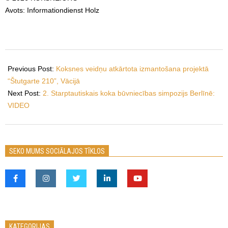
Avots: Informationdienst Holz
2026-
05-
Previous Post:
Koksnes veidņu atkārtota izmantošana projektā
13
“Štutgarte 210”, Vācijā
Next Post:
2. Starptautiskais koka būvniecības simpozijs Berlīnē:
VIDEO
SEKO MUMS SOCIĀLAJOS TĪKLOS
KATEGORIJAS