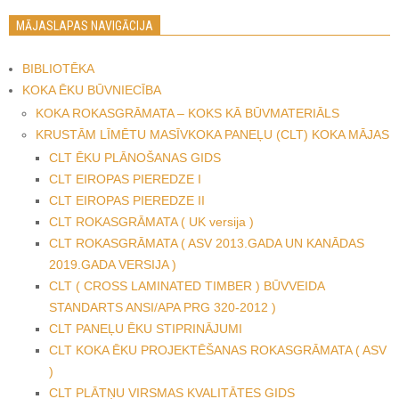
MĀJASLAPAS NAVIGĀCIJA
BIBLIOTĒKA
KOKA ĒKU BŪVNIECĪBA
KOKA ROKASGRĀMATA – KOKS KĀ BŪVMATERIĀLS
KRUSTĀM LĪMĒTU MASĪVKOKA PANEĻU (CLT) KOKA MĀJAS
CLT ĒKU PLĀNOŠANAS GIDS
CLT EIROPAS PIEREDZE I
CLT EIROPAS PIEREDZE II
CLT ROKASGRĀMATA ( UK versija )
CLT ROKASGRĀMATA ( ASV 2013.GADA UN KANĀDAS
2019.GADA VERSIJA )
CLT ( CROSS LAMINATED TIMBER ) BŪVVEIDA
STANDARTS ANSI/APA PRG 320-2012 )
CLT PANEĻU ĒKU STIPRINĀJUMI
CLT KOKA ĒKU PROJEKTĒŠANAS ROKASGRĀMATA ( ASV
)
CLT PLĀTŅU VIRSMAS KVALITĀTES GIDS