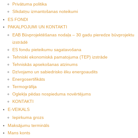
Privātuma politika
Sīkdatņu izmantošanas noteikumi
ES FONDI
PAKALPOJUMI UN KONTAKTI
EAB Būvprojektēšanas nodaļa – 30 gadu pieredze būvprojektu
izstrādē
ES fondu pieteikumu sagatavošana
Tehniski ekonomiskā pamatojuma (TEP) izstrāde
Tehniskās apsekošanas atzinums
Dzīvojamo un sabiedrisko ēku energoaudits
Energosertifikāts
Termogrāfija
Oglekļa pēdas nospieduma novērtējums
KONTAKTI
E-VEIKALS
Iepirkuma grozs
Maksājumu termināls
Mans konts