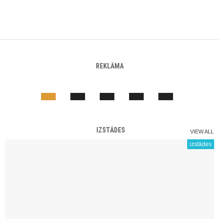
REKLĀMA
IZSTĀDES
VIEW ALL
izstādes