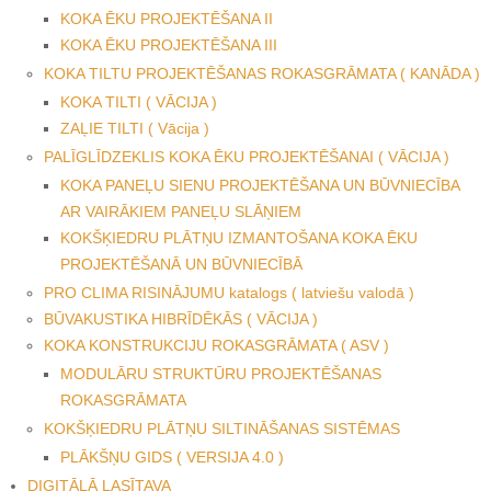
KOKA ĒKU PROJEKTĒŠANA II
KOKA ĒKU PROJEKTĒŠANA III
KOKA TILTU PROJEKTĒŠANAS ROKASGRĀMATA ( KANĀDA )
KOKA TILTI ( VĀCIJA )
ZAĻIE TILTI ( Vācija )
PALĪGLĪDZEKLIS KOKA ĒKU PROJEKTĒŠANAI ( VĀCIJA )
KOKA PANEĻU SIENU PROJEKTĒŠANA UN BŪVNIECĪBA
AR VAIRĀKIEM PANEĻU SLĀŅIEM
KOKŠĶIEDRU PLĀTŅU IZMANTOŠANA KOKA ĒKU
PROJEKTĒŠANĀ UN BŪVNIECĪBĀ
PRO CLIMA RISINĀJUMU katalogs ( latviešu valodā )
BŪVAKUSTIKA HIBRĪDĒKĀS ( VĀCIJA )
KOKA KONSTRUKCIJU ROKASGRĀMATA ( ASV )
MODULĀRU STRUKTŪRU PROJEKTĒŠANAS
ROKASGRĀMATA
KOKŠĶIEDRU PLĀTŅU SILTINĀŠANAS SISTĒMAS
PLĀKŠŅU GIDS ( VERSIJA 4.0 )
DIGITĀLĀ LASĪTAVA