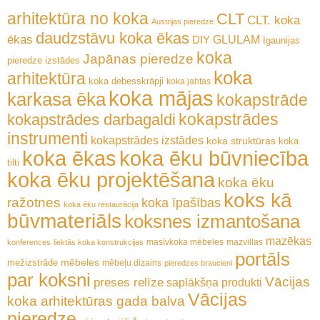
arhitektūra no koka
CLT
CLT. koka
Austrijas pieredze
daudzstāvu koka ēkas
ēkas
GLULAM
DIY
Igaunijas
koka
Japānas pieredze
pieredze
izstādes
koka
arhitektūra
koka debesskrāpji
koka jahtas
koka mājas
karkasa ēka
kokapstrāde
kokapstrādes
kokapstrādes darbagaldi
instrumenti
kokapstrādes izstādes
koka struktūras
koka
koka ēkas
koka ēku būvniecība
tilti
koka ēku projektēšana
koka ēku
koks kā
ražotnes
koka īpašības
koka ēku restaurācija
būvmateriāls
koksnes izmantošana
mazēkas
masīvkoka mēbeles
mazvillas
konferences
liektās koka konstrukcijas
portāls
mēbeles
mežizstrāde
mēbeļu dizains
pieredzes braucieni
par koksni
Vācijas
preses relīze
saplākšņa produkti
Vācijas
koka arhitektūras gada balva
pieredze