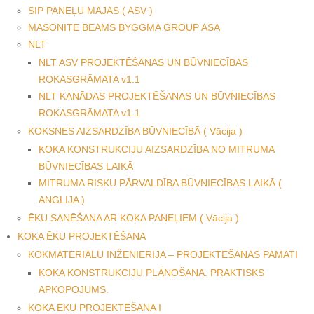
SIP PANEĻU MĀJAS ( ASV )
MASONITE BEAMS BYGGMA GROUP ASA
NLT
NLT ASV PROJEKTĒŠANAS UN BŪVNIECĪBAS
ROKASGRĀMATA v1.1
NLT KANĀDAS PROJEKTĒŠANAS UN BŪVNIECĪBAS
ROKASGRĀMATA v1.1
KOKSNES AIZSARDZĪBA BŪVNIECĪBĀ ( Vācija )
KOKA KONSTRUKCIJU AIZSARDZĪBA NO MITRUMA
BŪVNIECĪBAS LAIKĀ
MITRUMA RISKU PĀRVALDĪBA BŪVNIECĪBAS LAIKĀ (
ANGLIJA )
ĒKU SANĒŠANA AR KOKA PANEĻIEM ( Vācija )
KOKA ĒKU PROJEKTĒŠANA
KOKMATERIĀLU INŽENIERIJA – PROJEKTĒŠANAS PAMATI
KOKA KONSTRUKCIJU PLĀNOŠANA. PRAKTISKS
APKOPOJUMS.
KOKA ĒKU PROJEKTĒŠANA I