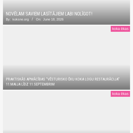
NOVĒLAM SAVIEM LASĪTĀJIEM LABI NOLĪGOT!
By:
koksne.org
On:
June 18, 2026
koka ēkas
PRAKTISKĀS APMĀCĪBAS “VĒSTURISKO ĒKU KOKA LOGU RESTAURĀCIJA”
11.MAIJA LĪDZ 11.SEPTEMBRIM
koka ēkas