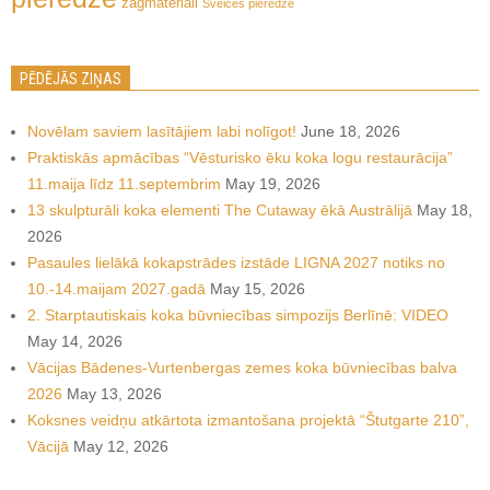
zāģmateriāli
Šveices pieredze
PĒDĒJĀS ZIŅAS
Novēlam saviem lasītājiem labi nolīgot!
June 18, 2026
Praktiskās apmācības “Vēsturisko ēku koka logu restaurācija”
11.maija līdz 11.septembrim
May 19, 2026
13 skulpturāli koka elementi The Cutaway ēkā Austrālijā
May 18,
2026
Pasaules lielākā kokapstrādes izstāde LIGNA 2027 notiks no
10.-14.maijam 2027.gadā
May 15, 2026
2. Starptautiskais koka būvniecības simpozijs Berlīnē: VIDEO
May 14, 2026
Vācijas Bādenes-Vurtenbergas zemes koka būvniecības balva
2026
May 13, 2026
Koksnes veidņu atkārtota izmantošana projektā “Štutgarte 210”,
Vācijā
May 12, 2026