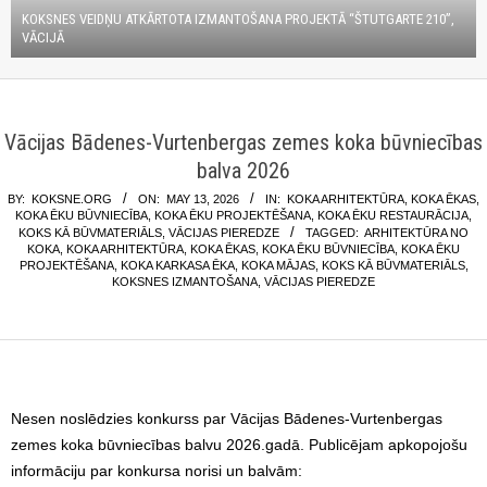
KOKSNES VEIDŅU ATKĀRTOTA IZMANTOŠANA PROJEKTĀ “ŠTUTGARTE 210”,
VĀCIJĀ
Vācijas Bādenes-Vurtenbergas zemes koka būvniecības
balva 2026
BY:
KOKSNE.ORG
ON:
MAY 13, 2026
IN:
KOKA ARHITEKTŪRA
,
KOKA ĒKAS
,
KOKA ĒKU BŪVNIECĪBA
,
KOKA ĒKU PROJEKTĒŠANA
,
KOKA ĒKU RESTAURĀCIJA
,
KOKS KĀ BŪVMATERIĀLS
,
VĀCIJAS PIEREDZE
TAGGED:
ARHITEKTŪRA NO
KOKA
,
KOKA ARHITEKTŪRA
,
KOKA ĒKAS
,
KOKA ĒKU BŪVNIECĪBA
,
KOKA ĒKU
PROJEKTĒŠANA
,
KOKA KARKASA ĒKA
,
KOKA MĀJAS
,
KOKS KĀ BŪVMATERIĀLS
,
KOKSNES IZMANTOŠANA
,
VĀCIJAS PIEREDZE
Nesen noslēdzies konkurss par Vācijas Bādenes-Vurtenbergas
zemes koka būvniecības balvu 2026.gadā. Publicējam apkopojošu
informāciju par konkursa norisi un balvām: