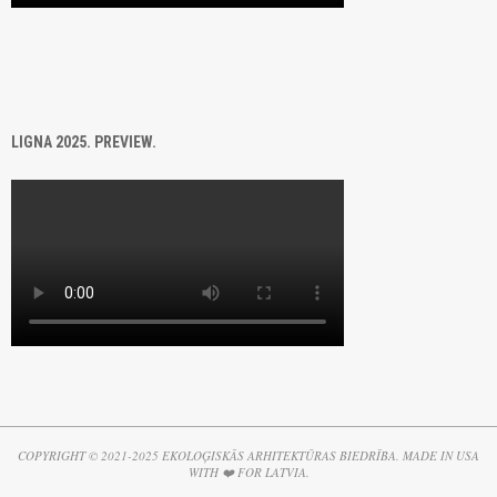
LIGNA 2025. PREVIEW.
COPYRIGHT © 2021-2025 EKOLOĢISKĀS ARHITEKTŪRAS BIEDRĪBA. MADE IN USA
WITH ❤️ FOR LATVIA.