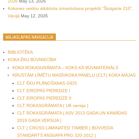
2026
May 13, 2026
Koksnes veidņu atkārtota izmantošana projektā “Štutgarte 210”,
Vācijā
May 12, 2026
MĀJASLAPAS NAVIGĀCIJA
BIBLIOTĒKA
KOKA ĒKU BŪVNIECĪBA
KOKA ROKASGRĀMATA – KOKS KĀ BŪVMATERIĀLS
KRUSTĀM LĪMĒTU MASĪVKOKA PANEĻU (CLT) KOKA MĀJAS
CLT ĒKU PLĀNOŠANAS GIDS
CLT EIROPAS PIEREDZE I
CLT EIROPAS PIEREDZE II
CLT ROKASGRĀMATA ( UK versija )
CLT ROKASGRĀMATA ( ASV 2013.GADA UN KANĀDAS
2019.GADA VERSIJA )
CLT ( CROSS LAMINATED TIMBER ) BŪVVEIDA
STANDARTS ANSI/APA PRG 320-2012 )