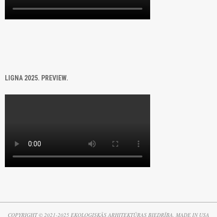
LIGNA 2025. PREVIEW.
COPYRIGHT © 2021-2025 EKOLOĢISKĀS ARHITEKTŪRAS BIEDRĪBA. MADE IN USA