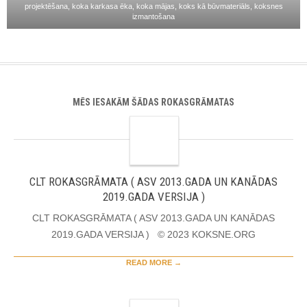
projektēšana
,
koka karkasa ēka
,
koka mājas
,
koks kā būvmateriāls
,
koksnes
izmantošana
MĒS IESAKĀM ŠĀDAS ROKASGRĀMATAS
CLT ROKASGRĀMATA ( ASV 2013.GADA UN KANĀDAS
2019.GADA VERSIJA )
CLT ROKASGRĀMATA ( ASV 2013.GADA UN KANĀDAS
2019.GADA VERSIJA ) © 2023 KOKSNE.ORG
READ MORE →