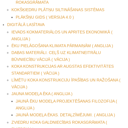
ROKASGRĀMATA
KOKŠĶIEDRU PLĀTŅU SILTINĀŠANAS SISTĒMAS
PLĀKŠŅU GIDS ( VERSIJA 4.0 )
DIGITĀLĀ LASĪTAVA
IEVADS KOKMATERIĀLOS UN APRITES EKONOMIKĀ (
ANGLIJA )
ĒKU PIELĀGOŠANA KLIMATA PĀRMAIŅĀM ( ANGLIJA )
DABAS MATERIĀLI. CEĻŠ UZ KLIMATNEITRĀLU
BŪVNIECĪBU VĀCIJĀ ( VĀCIJA )
KOKA KONSTRUKCIJAS AR AUGSTAS EFEKTIVITĀTES
STANDARTIEM ( VĀCIJA )
LĪMĒTU KOKA KONSTRUKCIJU ĪPAŠĪBAS UN RAŽOŠANA (
VĀCIJA )
JAUNA MODEĻA ĒKA ( ANGLIJA )
JAUNĀ ĒKU MODEĻA PROJEKTĒŠANAS FILOZOFIJA (
ANGLIJA )
JAUNĀ MODEĻA ĒKAS. DETAĻZĪMĒJUMI. ( ANGLIJA )
ZVIEDRU KOKA GALDNIECĪBAS ROKASGRĀMATA (