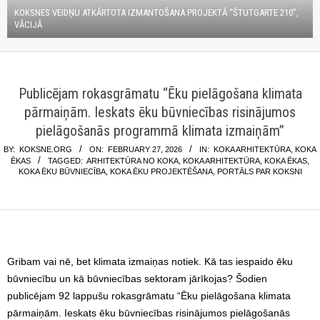
KOKSNES VEIDŅU ATKĀRTOTA IZMANTOŠANA PROJEKTĀ “ŠTUTGARTE 210”,
VĀCIJĀ
Publicējam rokasgrāmatu “Ēku pielāgošana klimata
pārmaiņām. Ieskats ēku būvniecības risinājumos
pielāgošanās programmā klimata izmaiņām”
BY:
KOKSNE.ORG
ON:
FEBRUARY 27, 2026
IN:
KOKA ARHITEKTŪRA
,
KOKA
ĒKAS
TAGGED:
ARHITEKTŪRA NO KOKA
,
KOKA ARHITEKTŪRA
,
KOKA ĒKAS
,
KOKA ĒKU BŪVNIECĪBA
,
KOKA ĒKU PROJEKTĒŠANA
,
PORTĀLS PAR KOKSNI
Gribam vai nē, bet klimata izmaiņas notiek. Kā tas iespaido ēku
būvniecību un kā būvniecības sektoram jārīkojas? Šodien
publicējam 92 lappušu rokasgrāmatu “Ēku pielāgošana klimata
pārmaiņām. Ieskats ēku būvniecības risinājumos pielāgošanās