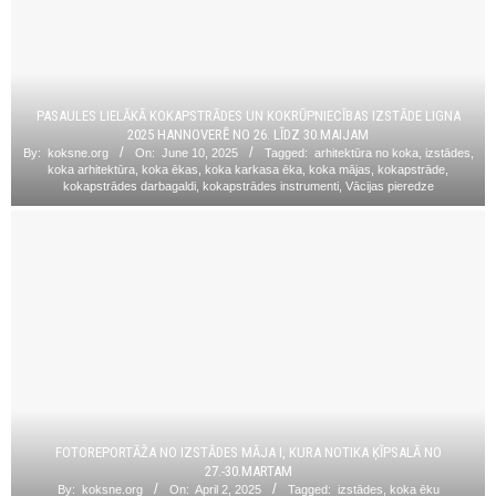
PASAULES LIELĀKĀ KOKAPSTRĀDES UN KOKRŪPNIECĪBAS IZSTĀDE LIGNA
2025 HANNOVERĒ NO 26. LĪDZ 30.MAIJAM
By:
koksne.org
On:
June 10, 2025
Tagged:
arhitektūra no koka
,
izstādes
,
koka arhitektūra
,
koka ēkas
,
koka karkasa ēka
,
koka mājas
,
kokapstrāde
,
kokapstrādes darbagaldi
,
kokapstrādes instrumenti
,
Vācijas pieredze
FOTOREPORTĀŽA NO IZSTĀDES MĀJA I, KURA NOTIKA ĶĪPSALĀ NO
27.-30.MARTAM
By:
koksne.org
On:
April 2, 2025
Tagged:
izstādes
,
koka ēku