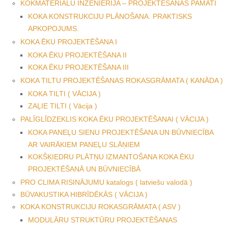
KOKMATERIĀLU INŽENIERIJA – PROJEKTĒŠANAS PAMATI
KOKA KONSTRUKCIJU PLĀNOŠANA. PRAKTISKS
APKOPOJUMS.
KOKA ĒKU PROJEKTĒŠANA I
KOKA ĒKU PROJEKTĒŠANA II
KOKA ĒKU PROJEKTĒŠANA III
KOKA TILTU PROJEKTĒŠANAS ROKASGRĀMATA ( KANĀDA )
KOKA TILTI ( VĀCIJA )
ZAĻIE TILTI ( Vācija )
PALĪGLĪDZEKLIS KOKA ĒKU PROJEKTĒŠANAI ( VĀCIJA )
KOKA PANEĻU SIENU PROJEKTĒŠANA UN BŪVNIECĪBA
AR VAIRĀKIEM PANEĻU SLĀŅIEM
KOKŠĶIEDRU PLĀTŅU IZMANTOŠANA KOKA ĒKU
PROJEKTĒŠANĀ UN BŪVNIECĪBĀ
PRO CLIMA RISINĀJUMU katalogs ( latviešu valodā )
BŪVAKUSTIKA HIBRĪDĒKĀS ( VĀCIJA )
KOKA KONSTRUKCIJU ROKASGRĀMATA ( ASV )
MODULĀRU STRUKTŪRU PROJEKTĒŠANAS