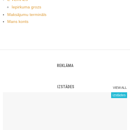
Iepirkuma grozs
Maksājumu termināls
Mans konts
REKLĀMA
IZSTĀDES
VIEW ALL
izstādes