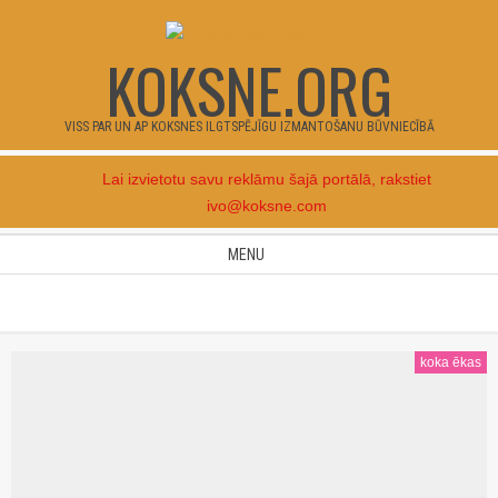
Skip
to
KOKSNE.ORG
content
VISS PAR UN AP KOKSNES ILGTSPĒJĪGU IZMANTOŠANU BŪVNIECĪBĀ
Lai izvietotu savu reklāmu šajā portālā, rakstiet
ivo@koksne.com
Secondary
MENU
Navigation
Menu
koka ēkas