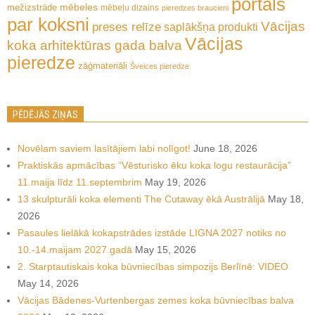
portāls
mēbeles
mežizstrāde
mēbeļu dizains
pieredzes braucieni
par koksni
Vācijas
preses relīze
saplākšņa produkti
Vācijas
koka arhitektūras gada balva
pieredze
zāģmateriāli
Šveices pieredze
PĒDĒJĀS ZIŅAS
Novēlam saviem lasītājiem labi nolīgot!
June 18, 2026
Praktiskās apmācības “Vēsturisko ēku koka logu restaurācija”
11.maija līdz 11.septembrim
May 19, 2026
13 skulpturāli koka elementi The Cutaway ēkā Austrālijā
May 18,
2026
Pasaules lielākā kokapstrādes izstāde LIGNA 2027 notiks no
10.-14.maijam 2027.gadā
May 15, 2026
2. Starptautiskais koka būvniecības simpozijs Berlīnē: VIDEO
May 14, 2026
Vācijas Bādenes-Vurtenbergas zemes koka būvniecības balva