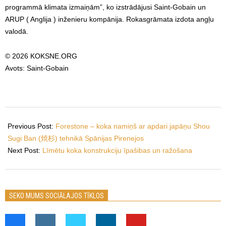
programmā klimata izmaiņām”, ko izstrādājusi Saint-Gobain un
ARUP ( Anglija ) inženieru kompānija. Rokasgrāmata izdota angļu
valodā.
© 2026 KOKSNE.ORG
Avots: Saint-Gobain
2026-
02-
Previous Post:
Forestone – koka namiņš ar apdari japāņu Shou
27
Sugi Ban (焼杉) tehnikā Spānijas Pirenejos
Next Post:
Līmētu koka konstrukciju īpašibas un ražošana
SEKO MUMS SOCIĀLAJOS TĪKLOS