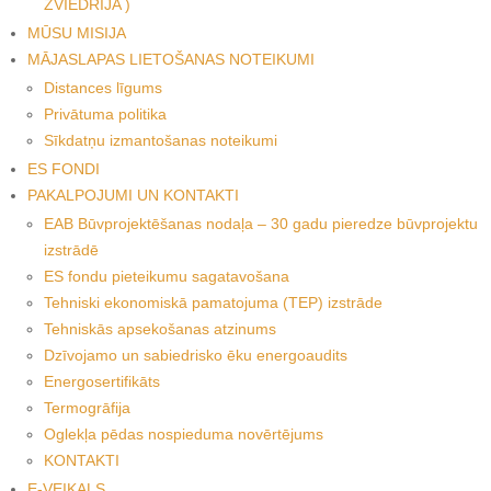
ZVIEDRIJA )
MŪSU MISIJA
MĀJASLAPAS LIETOŠANAS NOTEIKUMI
Distances līgums
Privātuma politika
Sīkdatņu izmantošanas noteikumi
ES FONDI
PAKALPOJUMI UN KONTAKTI
EAB Būvprojektēšanas nodaļa – 30 gadu pieredze būvprojektu
izstrādē
ES fondu pieteikumu sagatavošana
Tehniski ekonomiskā pamatojuma (TEP) izstrāde
Tehniskās apsekošanas atzinums
Dzīvojamo un sabiedrisko ēku energoaudits
Energosertifikāts
Termogrāfija
Oglekļa pēdas nospieduma novērtējums
KONTAKTI
E-VEIKALS