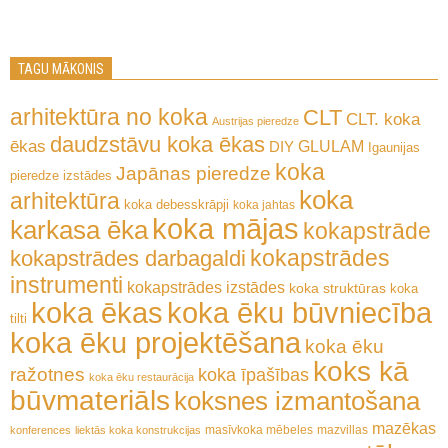
TAGU MĀKONIS
arhitektūra no koka
CLT
CLT. koka
Austrijas pieredze
daudzstāvu koka ēkas
ēkas
GLULAM
DIY
Igaunijas
koka
Japānas pieredze
pieredze
izstādes
koka
arhitektūra
koka debesskrāpji
koka jahtas
koka mājas
karkasa ēka
kokapstrāde
kokapstrādes
kokapstrādes darbagaldi
instrumenti
kokapstrādes izstādes
koka struktūras
koka
koka ēkas
koka ēku būvniecība
tilti
koka ēku projektēšana
koka ēku
koks kā
ražotnes
koka īpašības
koka ēku restaurācija
būvmateriāls
koksnes izmantošana
mazēkas
masīvkoka mēbeles
mazvillas
konferences
liektās koka konstrukcijas