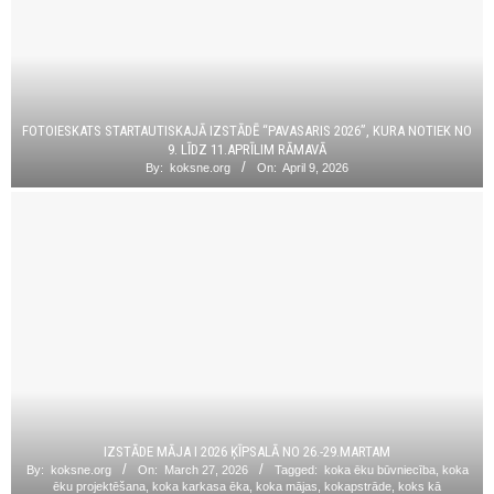
FOTOIESKATS STARTAUTISKAJĀ IZSTĀDĒ “PAVASARIS 2026”, KURA NOTIEK NO
9. LĪDZ 11.APRĪLIM RĀMAVĀ
By:
koksne.org
On:
April 9, 2026
IZSTĀDE MĀJA I 2026 ĶĪPSALĀ NO 26.-29.MARTAM
By:
koksne.org
On:
March 27, 2026
Tagged:
koka ēku būvniecība
,
koka
ēku projektēšana
,
koka karkasa ēka
,
koka mājas
,
kokapstrāde
,
koks kā