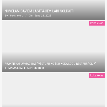
NOVĒLAM SAVIEM LASĪTĀJIEM LABI NOLĪGOT!
By:
koksne.org
On:
June 18, 2026
koka ēkas
PRAKTISKĀS APMĀCĪBAS “VĒSTURISKO ĒKU KOKA LOGU RESTAURĀCIJA”
11.MAIJA LĪDZ 11.SEPTEMBRIM
koka ēkas