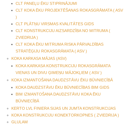
CLT PANEĻU ĒKU STIPRINĀJUMI
CLT KOKA ĒKU PROJEKTĒŠANAS ROKASGRĀMATA ( ASV
)
CLT PLĀTŅU VIRSMAS KVALITĀTES GIDS
CLT KONSTRUKCIJU AIZSARDZĪBA NO MITRUMA (
ZVIEDRIJA )
CLT KOKA ĒKU MITRUMA RISKA PĀRVALDĪBAS
STRATĒĢIJU ROKASGRĀMATA ( ASV )
KOKA KARKASA MĀJAS (ASV)
KOKA KARKASA KONSTRUKCIJU ROKASGRĀMATA
VIENAS UN DIVU ĢIMEŅU MĀJOKĻIEM ( ASV )
KOKA IZMANTOŠANA DAUDZSTĀVU ĒKU BŪVNIECĪBĀ
KOKA DAUDZSTĀVU ĒKU BŪVNIECĪBAS BIM GIDS
BIM IZMANTOŠANA DAUDZSTĀVU KOKA ĒKU
BŪVNIECĪBĀ
KERTO LVL FINIERA SIJAS UN JUMTA KONSTRUKCIJAS
KOKA KONSTRUKCIJU KONEKTORKOPNES ( ZVIEDRIJA )
GLULAM