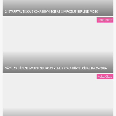
2. STARPTAUTISKAIS KOKA BŪVNIECĪBAS SIMPOZIJS BERLĪNĒ: VIDEO
koka ēkas
VĀCIJAS BĀDENES-VURTENBERGAS ZEMES KOKA BŪVNIECĪBAS BALVA 2026
koka ēkas