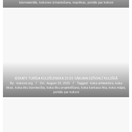
būvmateriāls
,
koksnes izmantošana
,
mazēkas
,
portāls par koksni
IESKATS TURĪGA KULDĪDZNIEKA 20.GS SĀKUMA DZĪVOKLĪ KULDĪGĀ
By:
koksne.org
On:
August 19, 2025
Tagged:
koka arhitektūra
,
koka
ēkas
,
koka ēku būvniecība
,
koka ēku projektēšana
,
koka karkasa ēka
,
koka mājas
,
portāls par koksni