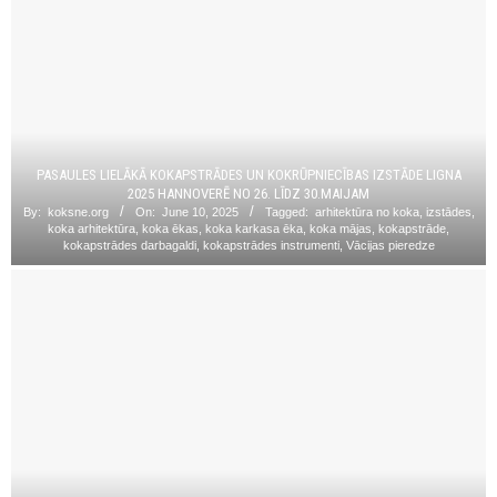
PASAULES LIELĀKĀ KOKAPSTRĀDES UN KOKRŪPNIECĪBAS IZSTĀDE LIGNA
2025 HANNOVERĒ NO 26. LĪDZ 30.MAIJAM
By:
koksne.org
On:
June 10, 2025
Tagged:
arhitektūra no koka
,
izstādes
,
koka arhitektūra
,
koka ēkas
,
koka karkasa ēka
,
koka mājas
,
kokapstrāde
,
kokapstrādes darbagaldi
,
kokapstrādes instrumenti
,
Vācijas pieredze