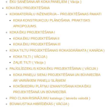
ĒKU SANĒŠANA AR KOKA PANEĻIEM ( Vācija )
KOKA ĒKU PROJEKTĒŠANA
KOKMATERIĀLU INŽENIERIJA – PROJEKTĒŠANAS PAMATI
KOKA KONSTRUKCIJU PLĀNOŠANA. PRAKTISKS
APKOPOJUMS.
KOKA ĒKU PROJEKTĒŠANA I
KOKA ĒKU PROJEKTĒŠANA II
KOKA ĒKU PROJEKTĒŠANA III
KOKA TILTU PROJEKTĒŠANAS ROKASGRĀMATA ( KANĀDA )
KOKA TILTI ( VĀCIJA )
ZAĻIE TILTI ( Vācija )
PALĪGLĪDZEKLIS KOKA ĒKU PROJEKTĒŠANAI ( VĀCIJA )
KOKA PANEĻU SIENU PROJEKTĒŠANA UN BŪVNIECĪBA
AR VAIRĀKIEM PANEĻU SLĀŅIEM
KOKŠĶIEDRU PLĀTŅU IZMANTOŠANA KOKA ĒKU
PROJEKTĒŠANĀ UN BŪVNIECĪBĀ
PRO CLIMA RISINĀJUMU katalogs ( latviešu valodā )
BŪVAKUSTIKA HIBRĪDĒKĀS ( VĀCIJA )