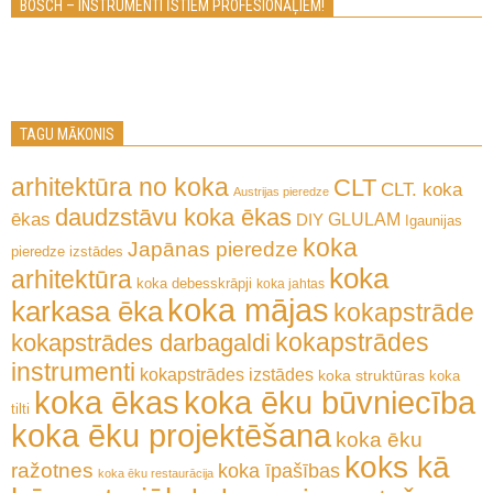
BOSCH – INSTRUMENTI ĪSTIEM PROFESIONĀĻIEM!
TAGU MĀKONIS
arhitektūra no koka
CLT
CLT. koka
Austrijas pieredze
daudzstāvu koka ēkas
ēkas
GLULAM
DIY
Igaunijas
koka
Japānas pieredze
pieredze
izstādes
koka
arhitektūra
koka debesskrāpji
koka jahtas
koka mājas
karkasa ēka
kokapstrāde
kokapstrādes
kokapstrādes darbagaldi
instrumenti
kokapstrādes izstādes
koka struktūras
koka
koka ēkas
koka ēku būvniecība
tilti
koka ēku projektēšana
koka ēku
koks kā
ražotnes
koka īpašības
koka ēku restaurācija