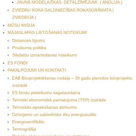
JAUNĀ MODEĻA ĒKAS. DETAĻZĪMĒJUMI. ( ANGLIJA )
ZVIEDRU KOKA GALDNIECĪBAS ROKASGRĀMATA (
ZVIEDRIJA )
MŪSU MISIJA
MĀJASLAPAS LIETOŠANAS NOTEIKUMI
Distances līgums
Privātuma politika
Sīkdatņu izmantošanas noteikumi
ES FONDI
PAKALPOJUMI UN KONTAKTI
EAB Būvprojektēšanas nodaļa – 30 gadu pieredze būvprojektu
izstrādē
ES fondu pieteikumu sagatavošana
Tehniski ekonomiskā pamatojuma (TEP) izstrāde
Tehniskās apsekošanas atzinums
Dzīvojamo un sabiedrisko ēku energoaudits
Energosertifikāts
Termogrāfija