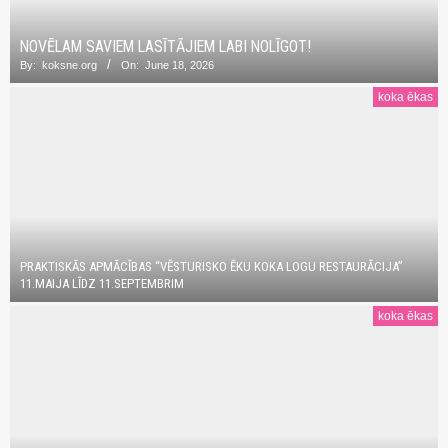
NOVĒLAM SAVIEM LASĪTĀJIEM LABI NOLĪGOT!
By:
koksne.org
On:
June 18, 2026
koka ēkas
PRAKTISKĀS APMĀCĪBAS “VĒSTURISKO ĒKU KOKA LOGU RESTAURĀCIJA”
11.MAIJA LĪDZ 11.SEPTEMBRIM
koka ēkas