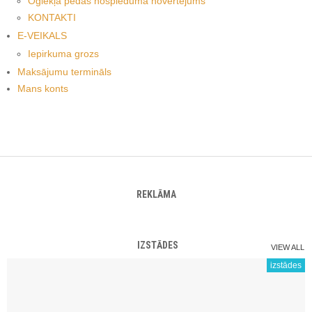
Oglekļa pēdas nospieduma novērtējums
KONTAKTI
E-VEIKALS
Iepirkuma grozs
Maksājumu termināls
Mans konts
REKLĀMA
IZSTĀDES
VIEW ALL
izstādes