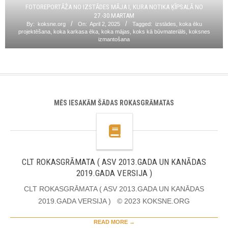
FOTOREPORTĀŽA NO IZSTĀDES MĀJA I, KURA NOTIKA ĶĪPSALĀ NO
27.-30.MARTAM
By:
koksne.org
On:
April 2, 2025
Tagged:
izstādes
,
koka ēku
projektēšana
,
koka karkasa ēka
,
koka mājas
,
koks kā būvmateriāls
,
koksnes
izmantošana
MĒS IESAKĀM ŠĀDAS ROKASGRĀMATAS
CLT ROKASGRĀMATA ( ASV 2013.GADA UN KANĀDAS
2019.GADA VERSIJA )
CLT ROKASGRĀMATA ( ASV 2013.GADA UN KANĀDAS
2019.GADA VERSIJA ) © 2023 KOKSNE.ORG
READ MORE →