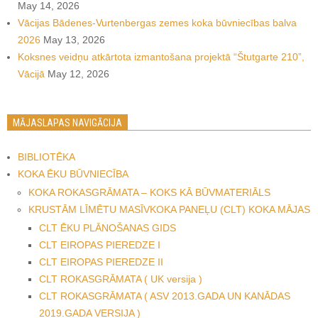
May 14, 2026
Vācijas Bādenes-Vurtenbergas zemes koka būvniecības balva
2026
May 13, 2026
Koksnes veidņu atkārtota izmantošana projektā “Štutgarte 210”,
Vācijā
May 12, 2026
MĀJASLAPAS NAVIGĀCIJA
BIBLIOTĒKA
KOKA ĒKU BŪVNIECĪBA
KOKA ROKASGRĀMATA – KOKS KĀ BŪVMATERIĀLS
KRUSTĀM LĪMĒTU MASĪVKOKA PANEĻU (CLT) KOKA MĀJAS
CLT ĒKU PLĀNOŠANAS GIDS
CLT EIROPAS PIEREDZE I
CLT EIROPAS PIEREDZE II
CLT ROKASGRĀMATA ( UK versija )
CLT ROKASGRĀMATA ( ASV 2013.GADA UN KANĀDAS
2019.GADA VERSIJA )