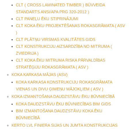
CLT ( CROSS LAMINATED TIMBER ) BŪVVEIDA
STANDARTS ANSI/APA PRG 320-2012 )
CLT PANEĻU ĒKU STIPRINĀJUMI
CLT KOKA ĒKU PROJEKTĒŠANAS ROKASGRĀMATA ( ASV
)
CLT PLĀTŅU VIRSMAS KVALITĀTES GIDS
CLT KONSTRUKCIJU AIZSARDZĪBA NO MITRUMA (
ZVIEDRIJA )
CLT KOKA ĒKU MITRUMA RISKA PĀRVALDĪBAS
STRATĒĢIJU ROKASGRĀMATA ( ASV )
KOKA KARKASA MĀJAS (ASV)
KOKA KARKASA KONSTRUKCIJU ROKASGRĀMATA
VIENAS UN DIVU ĢIMEŅU MĀJOKĻIEM ( ASV )
KOKA IZMANTOŠANA DAUDZSTĀVU ĒKU BŪVNIECĪBĀ
KOKA DAUDZSTĀVU ĒKU BŪVNIECĪBAS BIM GIDS
BIM IZMANTOŠANA DAUDZSTĀVU KOKA ĒKU
BŪVNIECĪBĀ
KERTO LVL FINIERA SIJAS UN JUMTA KONSTRUKCIJAS