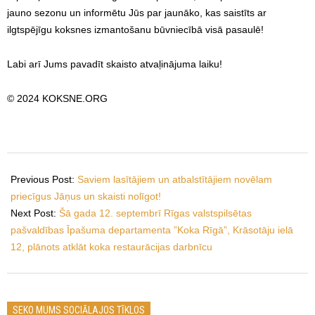
jauno sezonu un informētu Jūs par jaunāko, kas saistīts ar
ilgtspējīgu koksnes izmantošanu būvniecībā visā pasaulē!
Labi arī Jums pavadīt skaisto atvaļinājuma laiku!
© 2024 KOKSNE.ORG
2024-
07-
Previous Post:
Saviem lasītājiem un atbalstītājiem novēlam
01
priecīgus Jāņus un skaisti nolīgot!
Next Post:
Šā gada 12. septembrī Rīgas valstspilsētas
pašvaldības Īpašuma departamenta ”Koka Rīgā”, Krāsotāju ielā
12, plānots atklāt koka restaurācijas darbnīcu
SEKO MUMS SOCIĀLAJOS TĪKLOS