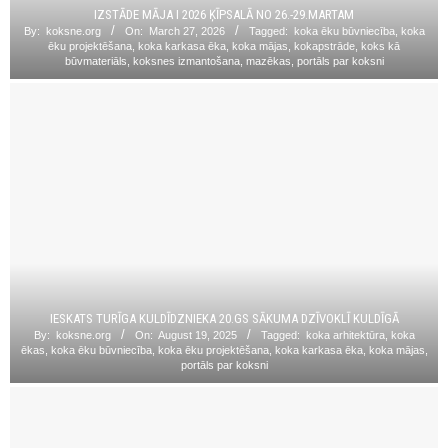
IZSTĀDE MĀJA I 2026 ĶĪPSALĀ NO 26.-29.MARTAM
By:
koksne.org
On:
March 27, 2026
Tagged:
koka ēku būvniecība
,
koka
ēku projektēšana
,
koka karkasa ēka
,
koka mājas
,
kokapstrāde
,
koks kā
būvmateriāls
,
koksnes izmantošana
,
mazēkas
,
portāls par koksni
IESKATS TURĪGA KULDĪDZNIEKA 20.GS SĀKUMA DZĪVOKLĪ KULDĪGĀ
By:
koksne.org
On:
August 19, 2025
Tagged:
koka arhitektūra
,
koka
ēkas
,
koka ēku būvniecība
,
koka ēku projektēšana
,
koka karkasa ēka
,
koka mājas
,
portāls par koksni