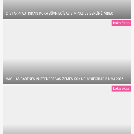
2. STARPTAUTISKAIS KOKA BŪVNIECĪBAS SIMPOZIJS BERLĪNĒ: VIDEO
koka ēkas
VĀCIJAS BĀDENES-VURTENBERGAS ZEMES KOKA BŪVNIECĪBAS BALVA 2026
koka ēkas