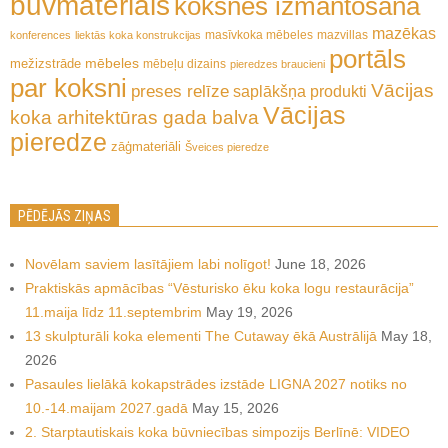
būvmateriāls
koksnes izmantošana
mazēkas
masīvkoka mēbeles
mazvillas
konferences
liektās koka konstrukcijas
portāls
mēbeles
mežizstrāde
mēbeļu dizains
pieredzes braucieni
par koksni
Vācijas
preses relīze
saplākšņa produkti
Vācijas
koka arhitektūras gada balva
pieredze
zāģmateriāli
Šveices pieredze
PĒDĒJĀS ZIŅAS
Novēlam saviem lasītājiem labi nolīgot!
June 18, 2026
Praktiskās apmācības “Vēsturisko ēku koka logu restaurācija”
11.maija līdz 11.septembrim
May 19, 2026
13 skulpturāli koka elementi The Cutaway ēkā Austrālijā
May 18,
2026
Pasaules lielākā kokapstrādes izstāde LIGNA 2027 notiks no
10.-14.maijam 2027.gadā
May 15, 2026
2. Starptautiskais koka būvniecības simpozijs Berlīnē: VIDEO