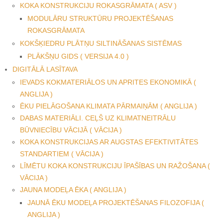
KOKA KONSTRUKCIJU ROKASGRĀMATA ( ASV )
MODULĀRU STRUKTŪRU PROJEKTĒŠANAS
ROKASGRĀMATA
KOKŠĶIEDRU PLĀTŅU SILTINĀŠANAS SISTĒMAS
PLĀKŠŅU GIDS ( VERSIJA 4.0 )
DIGITĀLĀ LASĪTAVA
IEVADS KOKMATERIĀLOS UN APRITES EKONOMIKĀ (
ANGLIJA )
ĒKU PIELĀGOŠANA KLIMATA PĀRMAIŅĀM ( ANGLIJA )
DABAS MATERIĀLI. CEĻŠ UZ KLIMATNEITRĀLU
BŪVNIECĪBU VĀCIJĀ ( VĀCIJA )
KOKA KONSTRUKCIJAS AR AUGSTAS EFEKTIVITĀTES
STANDARTIEM ( VĀCIJA )
LĪMĒTU KOKA KONSTRUKCIJU ĪPAŠĪBAS UN RAŽOŠANA (
VĀCIJA )
JAUNA MODEĻA ĒKA ( ANGLIJA )
JAUNĀ ĒKU MODEĻA PROJEKTĒŠANAS FILOZOFIJA (
ANGLIJA )