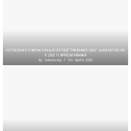
FOTOIESKATS STARTAUTISKAJĀ IZSTĀDĒ “PAVASARIS 2026”, KURA NOTIEK NO
9. LĪDZ 11.APRĪLIM RĀMAVĀ
By:
koksne.org
On:
April 9, 2026