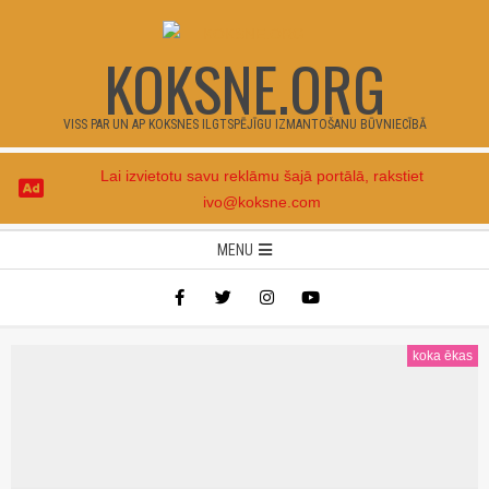
Skip
to
KOKSNE.ORG
content
VISS PAR UN AP KOKSNES ILGTSPĒJĪGU IZMANTOŠANU BŪVNIECĪBĀ
Lai izvietotu savu reklāmu šajā portālā, rakstiet
ivo@koksne.com
Secondary
MENU
Navigation
Menu
koka ēkas