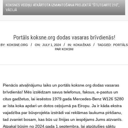
KOKSNES VEIDŅU ATKĀRTOTA IZMANTOŠANA PROJEKTĀ “ŠTUTGARTE 210”,
VĀCIJĀ
Portāls koksne.org dodas vasaras brīvdienās!
BY:
KOKSNE.ORG
ON:
JULY 1, 2024
IN:
KOKA ĒKAS
TAGGED:
PORTĀLS
PAR KOKSNI
Pienācis atvaļinājumu laiks un portāls koksne.org dodas vasaras
brīvdienās! Mēs izslēdzam savus telefonus, faksus, e-pastus un
citus gadžetus, lai iesēstos 1979.gada Mercedes-Benz W126 S280
ar īsta koka apdari un dotos ceļojumā pa Eiropu. Ja ir kāda ekstra
vajadzība par būvprojekta izstrādi vai reklāmas laukuma pirkšanu,
tad zvaniet bosam, kas būs uz līnijas un iespējams Jums atzvanīs.
Atpakaļ būsim no 2024.gada 1.septembra, lai atpūtušies sāktu