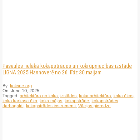
Pasaules lielākā kokapstrādes un kokrūpniecības izstāde
LIGNA 2025 Hannoverē no 26. līdz 30.maijam
By:
koksne.org
On:
June 10, 2025
Tagged:
arhitektūra no koka
,
izstādes
,
koka arhitektūra
,
koka ēkas
,
koka karkasa ēka
,
koka mājas
,
kokapstrāde
,
kokapstrādes
darbagaldi
,
kokapstrādes instrumenti
,
Vācijas pieredze