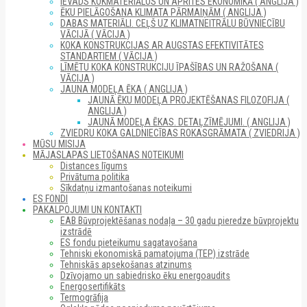
IEVADS KOKMATERIĀLOS UN APRITES EKONOMIKĀ ( ANGLIJA )
ĒKU PIELĀGOŠANA KLIMATA PĀRMAIŅĀM ( ANGLIJA )
DABAS MATERIĀLI. CEĻŠ UZ KLIMATNEITRĀLU BŪVNIECĪBU
VĀCIJĀ ( VĀCIJA )
KOKA KONSTRUKCIJAS AR AUGSTAS EFEKTIVITĀTES
STANDARTIEM ( VĀCIJA )
LĪMĒTU KOKA KONSTRUKCIJU ĪPAŠĪBAS UN RAŽOŠANA (
VĀCIJA )
JAUNA MODEĻA ĒKA ( ANGLIJA )
JAUNĀ ĒKU MODEĻA PROJEKTĒŠANAS FILOZOFIJA (
ANGLIJA )
JAUNĀ MODEĻA ĒKAS. DETAĻZĪMĒJUMI. ( ANGLIJA )
ZVIEDRU KOKA GALDNIECĪBAS ROKASGRĀMATA ( ZVIEDRIJA )
MŪSU MISIJA
MĀJASLAPAS LIETOŠANAS NOTEIKUMI
Distances līgums
Privātuma politika
Sīkdatņu izmantošanas noteikumi
ES FONDI
PAKALPOJUMI UN KONTAKTI
EAB Būvprojektēšanas nodaļa – 30 gadu pieredze būvprojektu
izstrādē
ES fondu pieteikumu sagatavošana
Tehniski ekonomiskā pamatojuma (TEP) izstrāde
Tehniskās apsekošanas atzinums
Dzīvojamo un sabiedrisko ēku energoaudits
Energosertifikāts
Termogrāfija