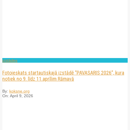
izstādes
Fotoieskats startautiskajā izstādē “PAVASARIS 2026”, kura
notiek no 9. līdz 11.aprīlim Rāmavā
By:
koksne.org
On:
April 9, 2026