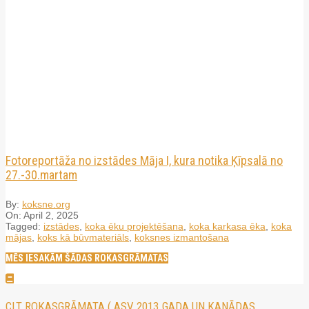
Fotoreportāža no izstādes Māja I, kura notika Ķīpsalā no
27.-30.martam
By:
koksne.org
On:
April 2, 2025
Tagged:
izstādes
,
koka ēku projektēšana
,
koka karkasa ēka
,
koka
mājas
,
koks kā būvmateriāls
,
koksnes izmantošana
MĒS IESAKĀM ŠĀDAS ROKASGRĀMATAS
CLT ROKASGRĀMATA ( ASV 2013.GADA UN KANĀDAS