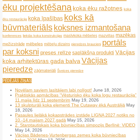
ēku projektēšana
koka ēku ražotnes
koka
koks kā
koka īpašības
ēku restaurācija
būvmateriāls
koksnes izmantošana
mazēkas
masīvkoka mēbeles
mazvillas
konferences
liektās koka konstrukcijas
portāls
mēbeles
mežizstrāde
mēbeļu dizains
pieredzes braucieni
par koksni
Vācijas
preses relīze
saplākšņa produkti
Vācijas
koka arhitektūras gada balva
pieredze
zāģmateriāli
Šveices pieredze
PĒDĒJĀS ZIŅAS
Novēlam saviem lasītājiem labi nolīgot!
June 18, 2026
Praktiskās apmācības “Vēsturisko ēku koka logu restaurācija”
11.maija līdz 11.septembrim
May 19, 2026
13 skulpturāli koka elementi The Cutaway ēkā Austrālijā
May
18, 2026
Pasaules lielākā kokapstrādes izstāde LIGNA 2027 notiks no
10.-14.maijam 2027.gadā
May 15, 2026
2. Starptautiskais koka būvniecības simpozijs Berlīnē: VIDEO
May 14, 2026
Vācijas Bādenes-Vurtenbergas zemes koka būvniecības