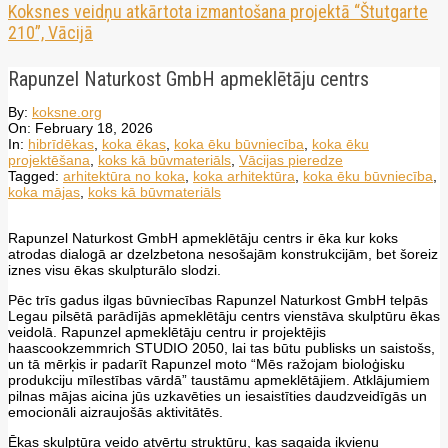
Koksnes veidņu atkārtota izmantošana projektā “Štutgarte
210”, Vācijā
Rapunzel Naturkost GmbH apmeklētāju centrs
By:
koksne.org
On:
February 18, 2026
In:
hibrīdēkas
,
koka ēkas
,
koka ēku būvniecība
,
koka ēku
projektēšana
,
koks kā būvmateriāls
,
Vācijas pieredze
Tagged:
arhitektūra no koka
,
koka arhitektūra
,
koka ēku būvniecība
,
koka mājas
,
koks kā būvmateriāls
Rapunzel Naturkost GmbH apmeklētāju centrs ir ēka kur koks
atrodas dialogā ar dzelzbetona nesošajām konstrukcijām, bet šoreiz
iznes visu ēkas skulpturālo slodzi.
Pēc trīs gadus ilgas būvniecības Rapunzel Naturkost GmbH telpās
Legau pilsētā parādījās apmeklētāju centrs vienstāva skulptūru ēkas
veidolā. Rapunzel apmeklētāju centru ir projektējis
haascookzemmrich STUDIO 2050, lai tas būtu publisks un saistošs,
un tā mērķis ir padarīt Rapunzel moto “Mēs ražojam bioloģisku
produkciju mīlestības vārdā” taustāmu apmeklētājiem. Atklājumiem
pilnas mājas aicina jūs uzkavēties un iesaistīties daudzveidīgās un
emocionāli aizraujošās aktivitātēs.
Ēkas skulptūra veido atvērtu struktūru, kas sagaida ikvienu