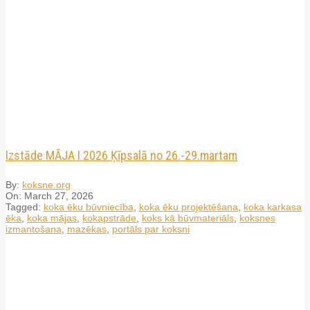
Izstāde MĀJA I 2026 Ķīpsalā no 26.-29.martam
By:
koksne.org
On:
March 27, 2026
Tagged:
koka ēku būvniecība
,
koka ēku projektēšana
,
koka karkasa
ēka
,
koka mājas
,
kokapstrāde
,
koks kā būvmateriāls
,
koksnes
izmantošana
,
mazēkas
,
portāls par koksni