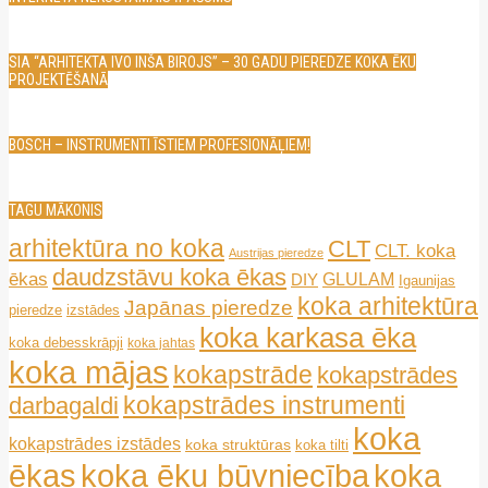
SIA “ARHITEKTA IVO INŠA BIROJS” – 30 GADU PIEREDZE KOKA ĒKU
PROJEKTĒŠANĀ
BOSCH – INSTRUMENTI ĪSTIEM PROFESIONĀĻIEM!
TAGU MĀKONIS
arhitektūra no koka
CLT
CLT. koka
Austrijas pieredze
daudzstāvu koka ēkas
ēkas
GLULAM
DIY
Igaunijas
koka arhitektūra
Japānas pieredze
pieredze
izstādes
koka karkasa ēka
koka debesskrāpji
koka jahtas
koka mājas
kokapstrāde
kokapstrādes
kokapstrādes instrumenti
darbagaldi
koka
kokapstrādes izstādes
koka struktūras
koka tilti
ēkas
koka ēku būvniecība
koka