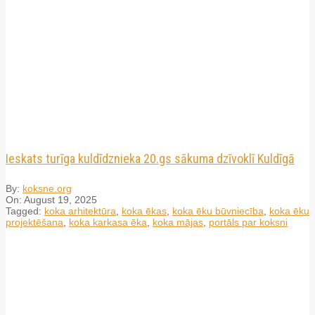
Ieskats turīga kuldīdznieka 20.gs sākuma dzīvoklī Kuldīgā
By:
koksne.org
On:
August 19, 2025
Tagged:
koka arhitektūra
,
koka ēkas
,
koka ēku būvniecība
,
koka ēku
projektēšana
,
koka karkasa ēka
,
koka mājas
,
portāls par koksni