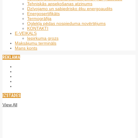
Tehniskās apsekošanas atzinums
Dzīvojamo un sabiedrisko ēku energoaudits
Energosertifikāts
Termogrāfija
Oglekļa pēdas nospieduma novērtējums
KONTAKTI
E-VEIKALS
Iepirkuma grozs
Maksājumu termināls
Mans konts
REKLĀMA
IZSTĀDES
View All