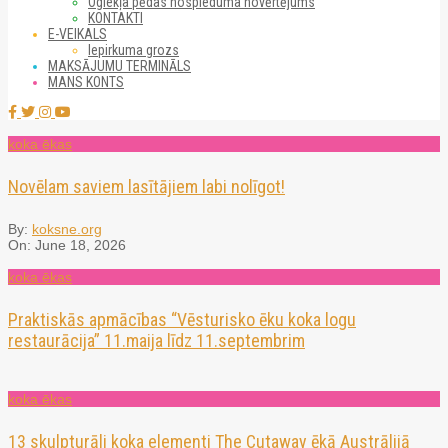
Oglekļa pēdas nospieduma novērtējums
KONTAKTI
E-VEIKALS
Iepirkuma grozs
MAKSĀJUMU TERMINĀLS
MANS KONTS
koka ēkas
Novēlam saviem lasītājiem labi nolīgot!
By:
koksne.org
On:
June 18, 2026
koka ēkas
Praktiskās apmācības “Vēsturisko ēku koka logu
restaurācija” 11.maija līdz 11.septembrim
koka ēkas
13 skulpturāli koka elementi The Cutaway ēkā Austrālijā