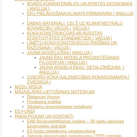
IEVADS KOKMATERIĀLOS UN APRITES EKONOMIKĀ
( ANGLIJA )
ĒKU PIELĀGOŠANA KLIMATA PĀRMAIŅĀM ( ANGLIJA
)
DABAS MATERIĀLI. CEĻŠ UZ KLIMATNEITRĀLU
BŪVNIECĪBU VĀCIJĀ ( VĀCIJA )
KOKA KONSTRUKCIJAS AR AUGSTAS
EFEKTIVITĀTES STANDARTIEM ( VĀCIJA )
LĪMĒTU KOKA KONSTRUKCIJU ĪPAŠĪBAS UN
RAŽOŠANA ( VĀCIJA )
JAUNA MODEĻA ĒKA ( ANGLIJA )
JAUNĀ ĒKU MODEĻA PROJEKTĒŠANAS
FILOZOFIJA ( ANGLIJA )
JAUNĀ MODEĻA ĒKAS. DETAĻZĪMĒJUMI. (
ANGLIJA )
ZVIEDRU KOKA GALDNIECĪBAS ROKASGRĀMATA (
ZVIEDRIJA )
MŪSU MISIJA
MĀJASLAPAS LIETOŠANAS NOTEIKUMI
Distances līgums
Privātuma politika
Sīkdatņu izmantošanas noteikumi
ES FONDI
PAKALPOJUMI UN KONTAKTI
EAB Būvprojektēšanas nodaļa – 30 gadu pieredze
būvprojektu izstrādē
ES fondu pieteikumu sagatavošana
Tehniski ekonomiskā pamatojuma (TEP) izstrāde