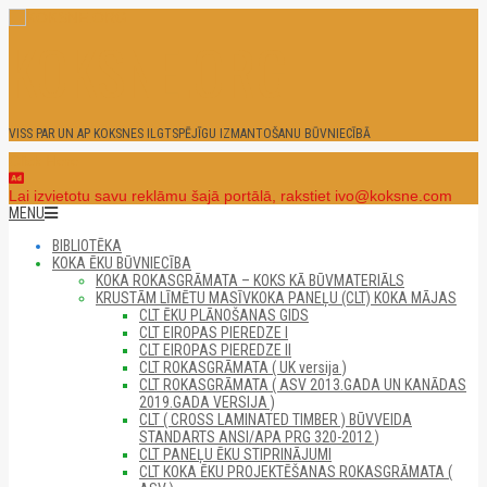
Skip
to
KOKSNE.ORG
content
VISS PAR UN AP KOKSNES ILGTSPĒJĪGU IZMANTOŠANU BŪVNIECĪBĀ
Click Here
Lai izvietotu savu reklāmu šajā portālā, rakstiet ivo@koksne.com
Secondary
MENU
Navigation
BIBLIOTĒKA
Menu
KOKA ĒKU BŪVNIECĪBA
KOKA ROKASGRĀMATA – KOKS KĀ BŪVMATERIĀLS
KRUSTĀM LĪMĒTU MASĪVKOKA PANEĻU (CLT) KOKA MĀJAS
CLT ĒKU PLĀNOŠANAS GIDS
CLT EIROPAS PIEREDZE I
CLT EIROPAS PIEREDZE II
CLT ROKASGRĀMATA ( UK versija )
CLT ROKASGRĀMATA ( ASV 2013.GADA UN KANĀDAS
2019.GADA VERSIJA )
CLT ( CROSS LAMINATED TIMBER ) BŪVVEIDA
STANDARTS ANSI/APA PRG 320-2012 )
CLT PANEĻU ĒKU STIPRINĀJUMI
CLT KOKA ĒKU PROJEKTĒŠANAS ROKASGRĀMATA (