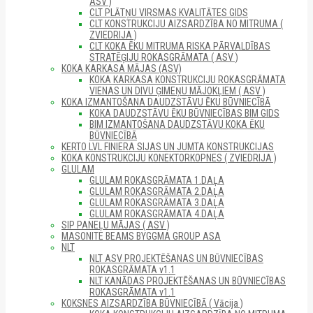
ASV )
CLT PLĀTŅU VIRSMAS KVALITĀTES GIDS
CLT KONSTRUKCIJU AIZSARDZĪBA NO MITRUMA (
ZVIEDRIJA )
CLT KOKA ĒKU MITRUMA RISKA PĀRVALDĪBAS
STRATĒĢIJU ROKASGRĀMATA ( ASV )
KOKA KARKASA MĀJAS (ASV)
KOKA KARKASA KONSTRUKCIJU ROKASGRĀMATA
VIENAS UN DIVU ĢIMEŅU MĀJOKĻIEM ( ASV )
KOKA IZMANTOŠANA DAUDZSTĀVU ĒKU BŪVNIECĪBĀ
KOKA DAUDZSTĀVU ĒKU BŪVNIECĪBAS BIM GIDS
BIM IZMANTOŠANA DAUDZSTĀVU KOKA ĒKU
BŪVNIECĪBĀ
KERTO LVL FINIERA SIJAS UN JUMTA KONSTRUKCIJAS
KOKA KONSTRUKCIJU KONEKTORKOPNES ( ZVIEDRIJA )
GLULAM
GLULAM ROKASGRĀMATA 1.DAĻA
GLULAM ROKASGRĀMATA 2.DAĻA
GLULAM ROKASGRĀMATA 3.DAĻA
GLULAM ROKASGRĀMATA 4.DAĻA
SIP PANEĻU MĀJAS ( ASV )
MASONITE BEAMS BYGGMA GROUP ASA
NLT
NLT ASV PROJEKTĒŠANAS UN BŪVNIECĪBAS
ROKASGRĀMATA v1.1
NLT KANĀDAS PROJEKTĒŠANAS UN BŪVNIECĪBAS
ROKASGRĀMATA v1.1
KOKSNES AIZSARDZĪBA BŪVNIECĪBĀ ( Vācija )