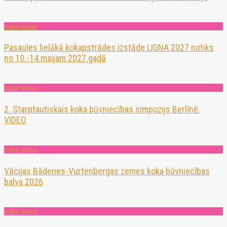
koka ēkas
Pasaules lielākā kokapstrādes izstāde LIGNA 2027 notiks
no 10.-14.maijam 2027.gadā
koka ēkas
2. Starptautiskais koka būvniecības simpozijs Berlīnē:
VIDEO
koka ēkas
Vācijas Bādenes-Vurtenbergas zemes koka būvniecības
balva 2026
koka ēkas