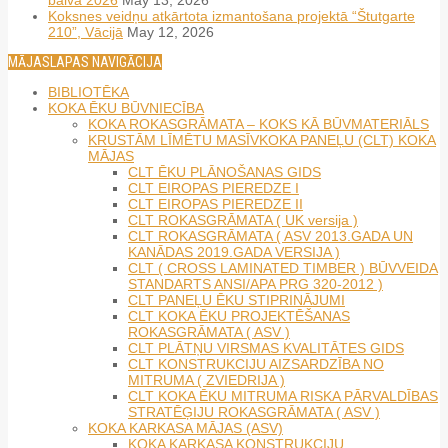
balva 2026
May 13, 2026
Koksnes veidņu atkārtota izmantošana projektā “Štutgarte
210”, Vācijā
May 12, 2026
MĀJASLAPAS NAVIGĀCIJA
BIBLIOTĒKA
KOKA ĒKU BŪVNIECĪBA
KOKA ROKASGRĀMATA – KOKS KĀ BŪVMATERIĀLS
KRUSTĀM LĪMĒTU MASĪVKOKA PANEĻU (CLT) KOKA
MĀJAS
CLT ĒKU PLĀNOŠANAS GIDS
CLT EIROPAS PIEREDZE I
CLT EIROPAS PIEREDZE II
CLT ROKASGRĀMATA ( UK versija )
CLT ROKASGRĀMATA ( ASV 2013.GADA UN
KANĀDAS 2019.GADA VERSIJA )
CLT ( CROSS LAMINATED TIMBER ) BŪVVEIDA
STANDARTS ANSI/APA PRG 320-2012 )
CLT PANEĻU ĒKU STIPRINĀJUMI
CLT KOKA ĒKU PROJEKTĒŠANAS
ROKASGRĀMATA ( ASV )
CLT PLĀTŅU VIRSMAS KVALITĀTES GIDS
CLT KONSTRUKCIJU AIZSARDZĪBA NO
MITRUMA ( ZVIEDRIJA )
CLT KOKA ĒKU MITRUMA RISKA PĀRVALDĪBAS
STRATĒĢIJU ROKASGRĀMATA ( ASV )
KOKA KARKASA MĀJAS (ASV)
KOKA KARKASA KONSTRUKCIJU