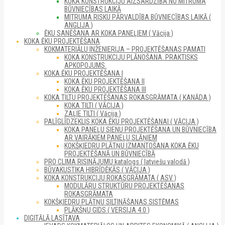
KOKA KONSTRUKCIJU AIZSARDZĪBA NO MITRUMA
BŪVNIECĪBAS LAIKĀ
MITRUMA RISKU PĀRVALDĪBA BŪVNIECĪBAS LAIKĀ (
ANGLIJA )
ĒKU SANĒŠANA AR KOKA PANEĻIEM ( Vācija )
KOKA ĒKU PROJEKTĒŠANA
KOKMATERIĀLU INŽENIERIJA – PROJEKTĒŠANAS PAMATI
KOKA KONSTRUKCIJU PLĀNOŠANA. PRAKTISKS
APKOPOJUMS.
KOKA ĒKU PROJEKTĒŠANA I
KOKA ĒKU PROJEKTĒŠANA II
KOKA ĒKU PROJEKTĒŠANA III
KOKA TILTU PROJEKTĒŠANAS ROKASGRĀMATA ( KANĀDA )
KOKA TILTI ( VĀCIJA )
ZAĻIE TILTI ( Vācija )
PALĪGLĪDZEKLIS KOKA ĒKU PROJEKTĒŠANAI ( VĀCIJA )
KOKA PANEĻU SIENU PROJEKTĒŠANA UN BŪVNIECĪBA
AR VAIRĀKIEM PANEĻU SLĀŅIEM
KOKŠĶIEDRU PLĀTŅU IZMANTOŠANA KOKA ĒKU
PROJEKTĒŠANĀ UN BŪVNIECĪBĀ
PRO CLIMA RISINĀJUMU katalogs ( latviešu valodā )
BŪVAKUSTIKA HIBRĪDĒKĀS ( VĀCIJA )
KOKA KONSTRUKCIJU ROKASGRĀMATA ( ASV )
MODULĀRU STRUKTŪRU PROJEKTĒŠANAS
ROKASGRĀMATA
KOKŠĶIEDRU PLĀTŅU SILTINĀŠANAS SISTĒMAS
PLĀKŠŅU GIDS ( VERSIJA 4.0 )
DIGITĀLĀ LASĪTAVA