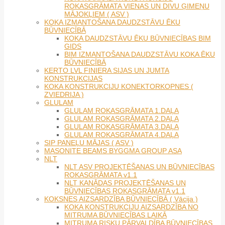
ROKASGRĀMATA VIENAS UN DIVU ĢIMEŅU
MĀJOKĻIEM ( ASV )
KOKA IZMANTOŠANA DAUDZSTĀVU ĒKU
BŪVNIECĪBĀ
KOKA DAUDZSTĀVU ĒKU BŪVNIECĪBAS BIM
GIDS
BIM IZMANTOŠANA DAUDZSTĀVU KOKA ĒKU
BŪVNIECĪBĀ
KERTO LVL FINIERA SIJAS UN JUMTA
KONSTRUKCIJAS
KOKA KONSTRUKCIJU KONEKTORKOPNES (
ZVIEDRIJA )
GLULAM
GLULAM ROKASGRĀMATA 1.DAĻA
GLULAM ROKASGRĀMATA 2.DAĻA
GLULAM ROKASGRĀMATA 3.DAĻA
GLULAM ROKASGRĀMATA 4.DAĻA
SIP PANEĻU MĀJAS ( ASV )
MASONITE BEAMS BYGGMA GROUP ASA
NLT
NLT ASV PROJEKTĒŠANAS UN BŪVNIECĪBAS
ROKASGRĀMATA v1.1
NLT KANĀDAS PROJEKTĒŠANAS UN
BŪVNIECĪBAS ROKASGRĀMATA v1.1
KOKSNES AIZSARDZĪBA BŪVNIECĪBĀ ( Vācija )
KOKA KONSTRUKCIJU AIZSARDZĪBA NO
MITRUMA BŪVNIECĪBAS LAIKĀ
MITRUMA RISKU PĀRVALDĪBA BŪVNIECĪBAS