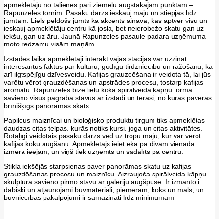
apmeklētāju no tālienes pāri ziemeļu augstākajam punktam –
Rapunzeles tornim. Pasaku dārzs ieskauj māju un stiepjas līdz
jumtam. Liels peldošs jumts kā akcents ainavā, kas aptver visu un
ieskauj apmeklētāju centru kā josla, bet neierobežo skatu gan uz
iekšu, gan uz āru. Jaunā Rapunzeles pasaule padara uzņēmuma
moto redzamu visām maņām.
Izstādes laikā apmeklētāji interaktīvajās stacijās var uzzināt
interesantus faktus par kultūru, godīgu tirdzniecību un ražošanu, kā
arī ilgtspējīgu dzīvesveidu. Kafijas grauzdēšana ir veidota tā, lai jūs
varētu vērot grauzdēšanas un apstrādes procesu, tostarp kafijas
aromātu. Rapunzeles bize lielu koka spirālveida kāpņu formā
savieno visus pagraba stāvus ar izstādi un terasi, no kuras paveras
brīnišķīgs panorāmas skats.
Papildus maiznīcai un bioloģisko produktu tirgum tiks apmeklētas
daudzas citas telpas, kurās notiks kursi, joga un citas aktivitātes.
Rotaļīgi veidotais pasaku dārzs ved uz tropu māju, kur var vērot
kafijas koku augšanu. Apmeklētājs ieiet ēkā pa divām vienāda
izmēra ieejām, un viņš tiek uzņemts un sadalīts pa centru.
Stikla iekšējās starpsienas paver panorāmas skatu uz kafijas
grauzdēšanas procesu un maiznīcu. Aizraujoša spirālveida kāpņu
skulptūra savieno pirmo stāvu ar galeriju augšpusē. Ir izmantoti
dabiski un atjaunojami būvmateriāli, piemēram, koks un māls, un
būvniecības pakalpojumi ir samazināti līdz minimumam.