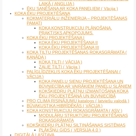
LAIKĀ ( ANGLIJA )
ĒKU SANĒŠANA AR KOKA PANEĻIEM ( Vācija )
KOKA ĒKU PROJEKTĒŠANA
KOKMATERIĀLU INŽENIERIJA – PROJEKTĒŠANAS
PAMATI
KOKA KONSTRUKCIJU PLĀNOŠANA.
PRAKTISKS APKOPOJUMS.
KOKA ĒKU PROJEKTĒŠANA I
KOKA ĒKU PROJEKTĒŠANA II
KOKA ĒKU PROJEKTĒŠANA III
KOKA TILTU PROJEKTĒŠANAS ROKASGRĀMATA (
KANĀDA )
KOKA TILTI ( VĀCIJA )
ZAĻIE TILTI ( Vācija )
PALĪGLĪDZEKLIS KOKA ĒKU PROJEKTĒŠANAI (
VĀCIJA )
KOKA PANEĻU SIENU PROJEKTĒŠANA UN
BŪVNIECĪBA AR VAIRĀKIEM PANEĻU SLĀŅIEM
KOKŠĶIEDRU PLĀTŅU IZMANTOŠANA KOKA
ĒKU PROJEKTĒŠANĀ UN BŪVNIECĪBĀ
PRO CLIMA RISINĀJUMU katalogs ( latviešu valodā )
BŪVAKUSTIKA HIBRĪDĒKĀS ( VĀCIJA )
KOKA KONSTRUKCIJU ROKASGRĀMATA ( ASV )
MODULĀRU STRUKTŪRU PROJEKTĒŠANAS
ROKASGRĀMATA
KOKŠĶIEDRU PLĀTŅU SILTINĀŠANAS SISTĒMAS
PLĀKŠŅU GIDS ( VERSIJA 4.0 )
DIGITĀLĀ LASĪTAVA