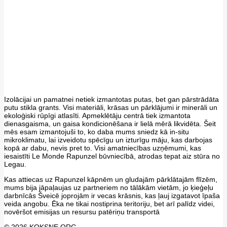
Izolācijai un pamatnei netiek izmantotas putas, bet gan pārstrādāta
putu stikla grants. Visi materiāli, krāsas un pārklājumi ir minerāli un
ekoloģiski rūpīgi atlasīti. Apmeklētāju centrā tiek izmantota
dienasgaisma, un gaisa kondicionēšana ir lielā mērā likvidēta. Šeit
mēs esam izmantojuši to, ko daba mums sniedz kā in-situ
mikroklimatu, lai izveidotu spēcīgu un izturīgu māju, kas darbojas
kopā ar dabu, nevis pret to. Visi amatniecības uzņēmumi, kas
iesaistīti Le Monde Rapunzel būvniecībā, atrodas tepat aiz stūra no
Legau.
Kas attiecas uz Rapunzel kāpnēm un gludajām pārklātajām flīzēm,
mums bija jāpaļaujas uz partneriem no tālākām vietām, jo ​​ķieģeļu
darbnīcās Šveicē joprojām ir vecas krāsnis, kas ļauj izgatavot īpaša
veida angobu. Ēka ne tikai nostiprina teritoriju, bet arī palīdz videi,
novēršot emisijas un resursu patēriņu transportā