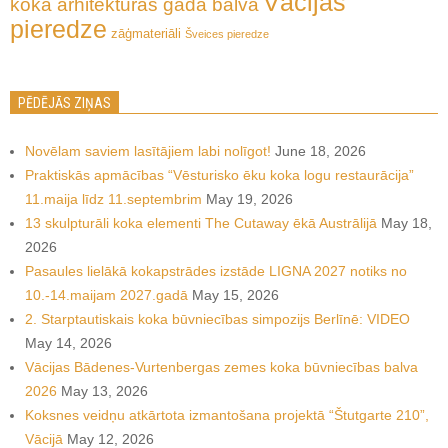
Vācijas
koka arhitektūras gada balva
pieredze
zāģmateriāli
Šveices pieredze
PĒDĒJĀS ZIŅAS
Novēlam saviem lasītājiem labi nolīgot!
June 18, 2026
Praktiskās apmācības “Vēsturisko ēku koka logu restaurācija”
11.maija līdz 11.septembrim
May 19, 2026
13 skulpturāli koka elementi The Cutaway ēkā Austrālijā
May 18,
2026
Pasaules lielākā kokapstrādes izstāde LIGNA 2027 notiks no
10.-14.maijam 2027.gadā
May 15, 2026
2. Starptautiskais koka būvniecības simpozijs Berlīnē: VIDEO
May 14, 2026
Vācijas Bādenes-Vurtenbergas zemes koka būvniecības balva
2026
May 13, 2026
Koksnes veidņu atkārtota izmantošana projektā “Štutgarte 210”,
Vācijā
May 12, 2026