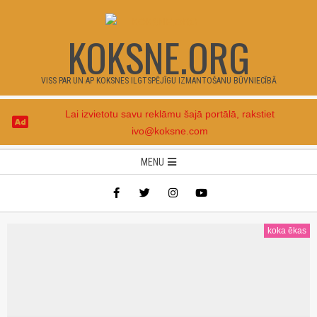
Skip
to
KOKSNE.ORG
content
VISS PAR UN AP KOKSNES ILGTSPĒJĪGU IZMANTOŠANU BŪVNIECĪBĀ
Lai izvietotu savu reklāmu šajā portālā, rakstiet
ivo@koksne.com
Secondary
MENU
Navigation
Menu
koka ēkas