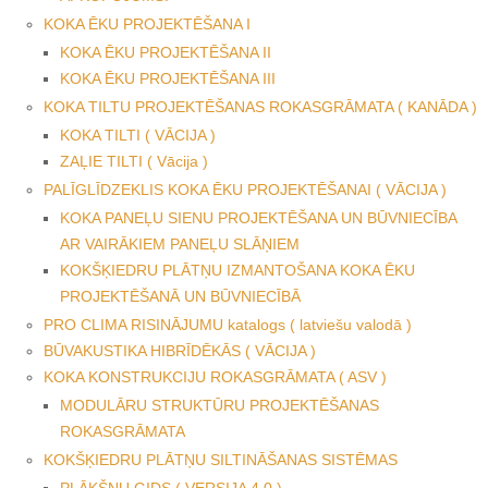
KOKA ĒKU PROJEKTĒŠANA I
KOKA ĒKU PROJEKTĒŠANA II
KOKA ĒKU PROJEKTĒŠANA III
KOKA TILTU PROJEKTĒŠANAS ROKASGRĀMATA ( KANĀDA )
KOKA TILTI ( VĀCIJA )
ZAĻIE TILTI ( Vācija )
PALĪGLĪDZEKLIS KOKA ĒKU PROJEKTĒŠANAI ( VĀCIJA )
KOKA PANEĻU SIENU PROJEKTĒŠANA UN BŪVNIECĪBA
AR VAIRĀKIEM PANEĻU SLĀŅIEM
KOKŠĶIEDRU PLĀTŅU IZMANTOŠANA KOKA ĒKU
PROJEKTĒŠANĀ UN BŪVNIECĪBĀ
PRO CLIMA RISINĀJUMU katalogs ( latviešu valodā )
BŪVAKUSTIKA HIBRĪDĒKĀS ( VĀCIJA )
KOKA KONSTRUKCIJU ROKASGRĀMATA ( ASV )
MODULĀRU STRUKTŪRU PROJEKTĒŠANAS
ROKASGRĀMATA
KOKŠĶIEDRU PLĀTŅU SILTINĀŠANAS SISTĒMAS
PLĀKŠŅU GIDS ( VERSIJA 4.0 )