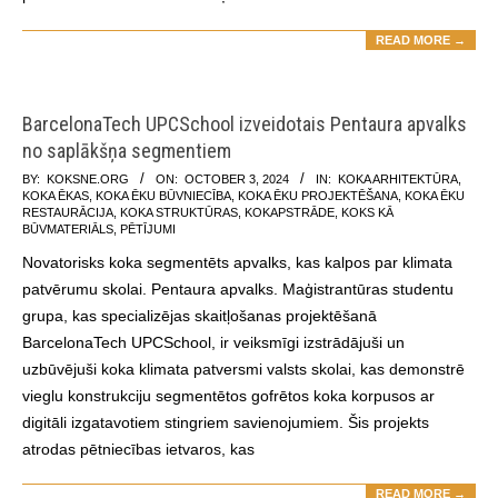
READ MORE →
BarcelonaTech UPCSchool izveidotais Pentaura apvalks
no saplākšņa segmentiem
2024-
BY:
KOKSNE.ORG
ON:
OCTOBER 3, 2024
IN:
KOKA ARHITEKTŪRA
,
KOKA ĒKAS
,
KOKA ĒKU BŪVNIECĪBA
,
KOKA ĒKU PROJEKTĒŠANA
,
KOKA ĒKU
10-
RESTAURĀCIJA
,
KOKA STRUKTŪRAS
,
KOKAPSTRĀDE
,
KOKS KĀ
03
BŪVMATERIĀLS
,
PĒTĪJUMI
Novatorisks koka segmentēts apvalks, kas kalpos par klimata
patvērumu skolai. Pentaura apvalks. Maģistrantūras studentu
grupa, kas specializējas skaitļošanas projektēšanā
BarcelonaTech UPCSchool, ir veiksmīgi izstrādājuši un
uzbūvējuši koka klimata patversmi valsts skolai, kas demonstrē
vieglu konstrukciju segmentētos gofrētos koka korpusos ar
digitāli izgatavotiem stingriem savienojumiem. Šis projekts
atrodas pētniecības ietvaros, kas
READ MORE →