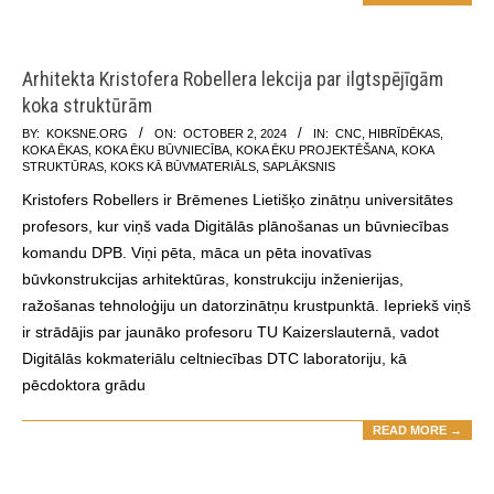
Arhitekta Kristofera Robellera lekcija par ilgtspējīgām
koka struktūrām
2024-
BY:
KOKSNE.ORG
ON:
OCTOBER 2, 2024
IN:
CNC
,
HIBRĪDĒKAS
,
KOKA ĒKAS
,
KOKA ĒKU BŪVNIECĪBA
,
KOKA ĒKU PROJEKTĒŠANA
,
KOKA
10-
STRUKTŪRAS
,
KOKS KĀ BŪVMATERIĀLS
,
SAPLĀKSNIS
02
Kristofers Robellers ir Brēmenes Lietišķo zinātņu universitātes
profesors, kur viņš vada Digitālās plānošanas un būvniecības
komandu DPB. Viņi pēta, māca un pēta inovatīvas
būvkonstrukcijas arhitektūras, konstrukciju inženierijas,
ražošanas tehnoloģiju un datorzinātņu krustpunktā. Iepriekš viņš
ir strādājis par jaunāko profesoru TU Kaizerslauternā, vadot
Digitālās kokmateriālu celtniecības DTC laboratoriju, kā
pēcdoktora grādu
READ MORE →