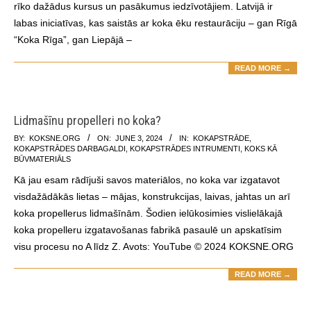
rīko dažādus kursus un pasākumus iedzīvotājiem. Latvijā ir
labas iniciatīvas, kas saistās ar koka ēku restaurāciju – gan Rīgā
“Koka Rīga”, gan Liepājā –
READ MORE →
Lidmašīnu propelleri no koka?
2024-
BY:
KOKSNE.ORG
ON:
JUNE 3, 2024
IN:
KOKAPSTRĀDE
,
KOKAPSTRĀDES DARBAGALDI
,
KOKAPSTRĀDES INTRUMENTI
,
KOKS KĀ
06-
BŪVMATERIĀLS
03
Kā jau esam rādījuši savos materiālos, no koka var izgatavot
visdažādākās lietas – mājas, konstrukcijas, laivas, jahtas un arī
koka propellerus lidmašīnām. Šodien ielūkosimies vislielākajā
koka propelleru izgatavošanas fabrikā pasaulē un apskatīsim
visu procesu no A līdz Z. Avots: YouTube © 2024 KOKSNE.ORG
READ MORE →