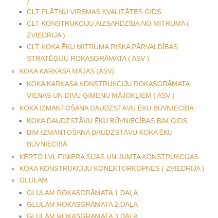
CLT PLĀTŅU VIRSMAS KVALITĀTES GIDS
CLT KONSTRUKCIJU AIZSARDZĪBA NO MITRUMA (
ZVIEDRIJA )
CLT KOKA ĒKU MITRUMA RISKA PĀRVALDĪBAS
STRATĒĢIJU ROKASGRĀMATA ( ASV )
KOKA KARKASA MĀJAS (ASV)
KOKA KARKASA KONSTRUKCIJU ROKASGRĀMATA
VIENAS UN DIVU ĢIMEŅU MĀJOKĻIEM ( ASV )
KOKA IZMANTOŠANA DAUDZSTĀVU ĒKU BŪVNIECĪBĀ
KOKA DAUDZSTĀVU ĒKU BŪVNIECĪBAS BIM GIDS
BIM IZMANTOŠANA DAUDZSTĀVU KOKA ĒKU
BŪVNIECĪBĀ
KERTO LVL FINIERA SIJAS UN JUMTA KONSTRUKCIJAS
KOKA KONSTRUKCIJU KONEKTORKOPNES ( ZVIEDRIJA )
GLULAM
GLULAM ROKASGRĀMATA 1.DAĻA
GLULAM ROKASGRĀMATA 2.DAĻA
GLULAM ROKASGRĀMATA 3.DAĻA