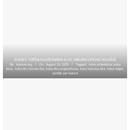
IESKATS TURĪGA KULDĪDZNIEKA 20.GS SĀKUMA DZĪVOKLĪ KULDĪGĀ
By:
koksne.org
On:
August 19, 2025
Tagged:
koka arhitektūra
,
koka
ēkas
,
koka ēku būvniecība
,
koka ēku projektēšana
,
koka karkasa ēka
,
koka mājas
,
portāls par koksni