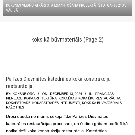
KOKSNES VEIDŅU ATKĀRTOTA IZMANTOŠANA PROJEKTĀ “ŠTUTGARTE 210”,
VĀCIJĀ
koks kā būvmateriāls
(Page 2)
Parīzes Dievmātes katedrāles koka konstrukciju
restaurācija
2024-
BY:
KOKSNE.ORG
ON:
DECEMBER 13, 2024
IN:
FRANCIJAS
PIEREDZE
,
KOKA ARHITEKTŪRA
,
KOKA ĒKAS
,
KOKA ĒKU RESTAURĀCIJA
,
12-
KOKAPSTRĀDE
,
KOKAPSTRĀDES INTRUMENTI
,
KOKS KĀ BŪVMATERIĀLS
,
13
RAŽOTNES
Droši daudzi no mums sekoja līdzi Parīzes Dievmātes
katedrāles restaurācijas procesam, un šodien gribam parādīt kā
notika tieši koka konstrukciju restaurācija. Katedrāles