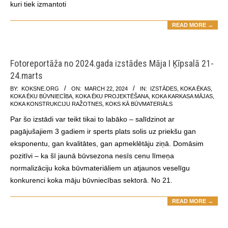
kuri tiek izmantoti
READ MORE →
Fotoreportāža no 2024.gada izstādes Māja I Ķīpsalā 21-
24.marts
2024-
BY:
KOKSNE.ORG
ON:
MARCH 22, 2024
IN:
IZSTĀDES
,
KOKA ĒKAS
,
KOKA ĒKU BŪVNIECĪBA
,
KOKA ĒKU PROJEKTĒŠANA
,
KOKA KARKASA MĀJAS
,
03-
KOKA KONSTRUKCIJU RAŽOTNES
,
KOKS KĀ BŪVMATERIĀLS
22
Par šo izstādi var teikt tikai to labāko – salīdzinot ar
pagājušajiem 3 gadiem ir sperts plats solis uz priekšu gan
eksponentu, gan kvalitātes, gan apmeklētāju ziņā. Domāsim
pozitīvi – ka šī jaunā būvsezona nesīs cenu līmeņa
normalizāciju koka būvmateriāliem un atjaunos veselīgu
konkurenci koka māju būvniecības sektorā. No 21.
READ MORE →