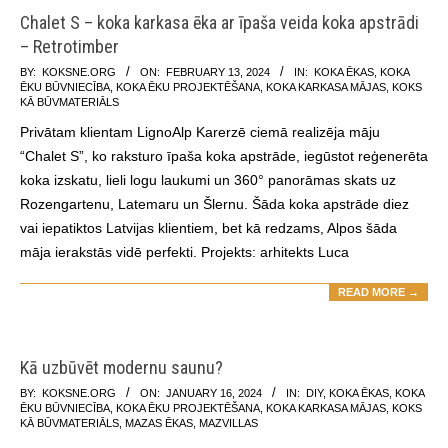
Chalet S – koka karkasa ēka ar īpaša veida koka apstrādi
– Retrotimber
2024-
BY:
KOKSNE.ORG
ON:
FEBRUARY 13, 2024
IN:
KOKA ĒKAS
,
KOKA
ĒKU BŪVNIECĪBA
,
KOKA ĒKU PROJEKTĒŠANA
,
KOKA KARKASA MĀJAS
,
KOKS
02-
KĀ BŪVMATERIĀLS
13
Privātam klientam LignoAlp Karerzē ciemā realizēja māju
“Chalet S”, ko raksturo īpaša koka apstrāde, iegūstot reģenerēta
koka izskatu, lieli logu laukumi un 360° panorāmas skats uz
Rozengartenu, Latemaru un Šlernu. Šāda koka apstrāde diez
vai iepatiktos Latvijas klientiem, bet kā redzams, Alpos šāda
māja ierakstās vidē perfekti. Projekts: arhitekts Luca
READ MORE →
Kā uzbūvēt modernu saunu?
2024-
BY:
KOKSNE.ORG
ON:
JANUARY 16, 2024
IN:
DIY
,
KOKA ĒKAS
,
KOKA
ĒKU BŪVNIECĪBA
,
KOKA ĒKU PROJEKTĒŠANA
,
KOKA KARKASA MĀJAS
,
KOKS
01-
KĀ BŪVMATERIĀLS
,
MAZAS ĒKAS
,
MAZVILLAS
16