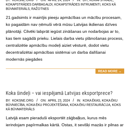
KOKAPSTRĀDES DARBAGALDI
,
KOKAPSTRĀDES INTRUMENTI
,
KOKS KĀ
04-
BŪVMATERIĀLS
,
RAŽOTNES
24
21.gadsimts ir mainījis pieeju apmācības un mācību procesam,
ko pagaidām nav ņēmuši vērā mūsu Latvijas ikdienas dzīves
plānotāji. Cilvēki labprāt iegūst zināšanas un nodarbojas ar to,
kas tiem sagādā prieku. Lielais darba vietu plānošanas process,
centralizētie apmācību modeļi aiziet vēsturē, dodot vietu
decentralizētai apmācības sistēmai un darba dalīšanai
modernās piegādes
READ MORE →
Koka šindeļi – vai iespējamā Latvijas eksportprece?
2024-
BY:
KOKSNE.ORG
ON:
APRIL 23, 2024
IN:
KOKA ĒKAS
,
KOKA ĒKU
BŪVNIECĪBA
,
KOKA ĒKU PROJEKTĒŠANA
,
KOKA ĒKU RESTAURĀCIJA
,
KOKS
04-
KĀ BŪVMATERIĀLS
23
Latvijā esam pieraduši eksportēt zāģbaļķus, kurus mēs
ierindojam papīrmalkas kārtā. Ostas, it sevišķi mazās ir pilnas ar