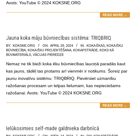
Avots: YouTube © 2024 KOKSNE.ORG
READ MORE →
Jauna koka māju būvniecības sistēma: TRIQBRIQ
2024-
BY:
KOKSNE.ORG
ON:
APRIL 29, 2024
IN:
KOKA ĒKAS
,
KOKA ĒKU
BŪVNIECĪBA
,
KOKA ĒKU PROJEKTĒŠANA
,
KOKAPSTRĀDE
,
KOKS KĀ
04-
BŪVMATERIĀLS
,
VĀCIJAS PIEREDZE
29
Nemaz ne tik bieži koka ēku būvniecības lauciņā paradās kaut
kas jauns, tādēļ tas protams arī vienmēr ir notikums. Šoreiz par
jaunu inovatīvu sistēmu: TRIQBRIQ. Pievērsiet uzmanību
ražošanas procesam un telpas lielumam, kas nepieciešams
ražošanai: Avots: YouTube © 2024 KOKSNE.ORG
READ MORE →
Ielūkosimies self-made galdnieka darbnīcā
2024-
BY:
KOKSNE.ORG
ON:
APRIL 24, 2024
IN:
DIY
,
KOKAPSTRĀDE
,