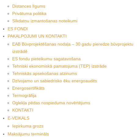
Distances līgums
Privātuma politika
Sīkdatņu izmantošanas noteikumi
ES FONDI
PAKALPOJUMI UN KONTAKTI
EAB Būvprojektēšanas nodaļa – 30 gadu pieredze būvprojektu
izstrādē
ES fondu pieteikumu sagatavošana
Tehniski ekonomiskā pamatojuma (TEP) izstrāde
Tehniskās apsekošanas atzinums
Dzīvojamo un sabiedrisko ēku energoaudits
Energosertifikāts
Termogrāfija
Oglekļa pēdas nospieduma novērtējums
KONTAKTI
E-VEIKALS
Iepirkuma grozs
Maksājumu termināls