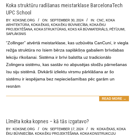
Koka struktūru radīšanas meistarklase BarcelonaTech
UPC School
2024-
BY:
KOKSNE.ORG
ON:
SEPTEMBER 30, 2024
IN:
CNC
,
KOKA
ARHITEKTŪRA
,
KOKA ĒKAS
,
KOKA ĒKU BŪVNIECĪBA
,
KOKA ĒKU
09-
PROJEKTĒŠANA
,
KOKA STRUKTŪRAS
,
KOKS KĀ BŪVMATERIĀLS
,
PĒTĪJUMI
,
30
SAPLĀKSNIS
“Zollinger” atvērtā meistarklase, kas uzbūvēta CanCuní, ir viegla
režģa struktūra no īsiem bērza saplākšņa gabaliem brīvdabas
lekciju rīkošanai. Sistēma ir brīvi balstīta uz tradicionālo
Zolingera sistēmu, kas sastāv no abpusējas slodžu pārnešanas
īsu siju sistēmā. Divkārši izliektu virsmu pārklāšana ar šo
sistēmu ir iespējama bez nepieciešamības pēc garām un
resnām
READ MORE →
Līmēta koka kopnes – kā tās izgatavo?
2024-
BY:
KOKSNE.ORG
ON:
SEPTEMBER 17, 2024
IN:
KOKA ĒKAS
,
KOKA
ĒKU BŪVNIECĪBA
,
KOKA ĒKU PROJEKTĒŠANA
,
KOKA KONSTRUKCIJU