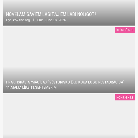
NOVĒLAM SAVIEM LASĪTĀJIEM LABI NOLĪGOT!
By:
koksne.org
On:
June 18, 2026
koka ēkas
PRAKTISKĀS APMĀCĪBAS “VĒSTURISKO ĒKU KOKA LOGU RESTAURĀCIJA”
11.MAIJA LĪDZ 11.SEPTEMBRIM
koka ēkas