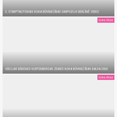
2. STARPTAUTISKAIS KOKA BŪVNIECĪBAS SIMPOZIJS BERLĪNĒ: VIDEO
koka ēkas
VĀCIJAS BĀDENES-VURTENBERGAS ZEMES KOKA BŪVNIECĪBAS BALVA 2026
koka ēkas