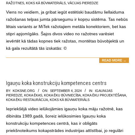
09-
RAŽOTNES
,
KOKS KĀ BŪVMATERIĀLS
,
VĀCIJAS PIEREDZE
17
Viens no veidiem, ja gribat iegūt estētiski baudāmu liellaiduma
ražošanas telpas jumta pārsegumu ir kopņu sistēma. Tas nebūs
lētais variants ar MiTek ražotajiem metāla konektoriem, bet kas
stipri apjomīgāks. Šajos divos video no ražotnes varēsiet
ievērtēt kā tādas kopnes tiek ražotas, montētas būvobjektā un
kā gala rezultātā tās izskatās: ©
READ MORE →
Igauņu koka konstrukciju kompetences centrs
2024-
BY:
KOKSNE.ORG
ON:
SEPTEMBER 4, 2024
IN:
IGAUNIJAS
PIEREDZE
,
KOKA ĒKAS
,
KOKA ĒKU BŪVNIECĪBA
,
KOKA ĒKU PROJEKTĒŠANA
,
09-
KOKA ĒKU RESTAURĀCIJA
,
KOKS KĀ BŪVMATERIĀLS
04
Iepriekšējā video ielūkojāmies igauņu koka māju ražotnē, kas
dibināta 1989.gadā, šoreiz ielūkosimies Igauņu koka
konstrukciju kompetences centrā, kas ir obligāts
priekšnoteikums kokapstrādes industrijas attīstībai, jo regulāri