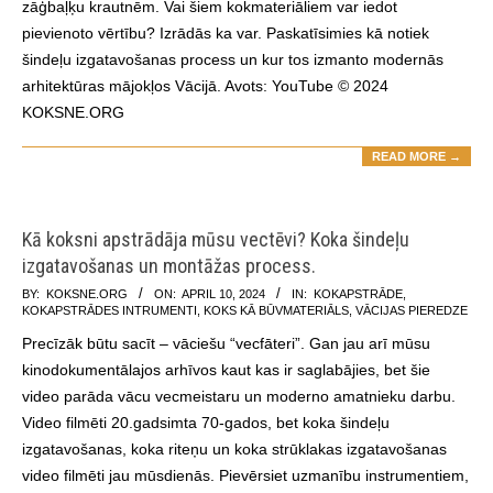
zāģbaļķu krautnēm. Vai šiem kokmateriāliem var iedot
pievienoto vērtību? Izrādās ka var. Paskatīsimies kā notiek
šindeļu izgatavošanas process un kur tos izmanto modernās
arhitektūras mājokļos Vācijā. Avots: YouTube © 2024
KOKSNE.ORG
READ MORE →
Kā koksni apstrādāja mūsu vectēvi? Koka šindeļu
izgatavošanas un montāžas process.
2024-
BY:
KOKSNE.ORG
ON:
APRIL 10, 2024
IN:
KOKAPSTRĀDE
,
KOKAPSTRĀDES INTRUMENTI
,
KOKS KĀ BŪVMATERIĀLS
,
VĀCIJAS PIEREDZE
04-
Precīzāk būtu sacīt – vāciešu “vecfāteri”. Gan jau arī mūsu
10
kinodokumentālajos arhīvos kaut kas ir saglabājies, bet šie
video parāda vācu vecmeistaru un moderno amatnieku darbu.
Video filmēti 20.gadsimta 70-gados, bet koka šindeļu
izgatavošanas, koka riteņu un koka strūklakas izgatavošanas
video filmēti jau mūsdienās. Pievērsiet uzmanību instrumentiem,