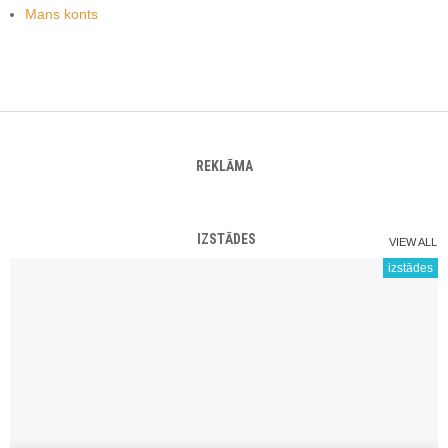
Mans konts
REKLĀMA
IZSTĀDES
VIEW ALL
izstādes