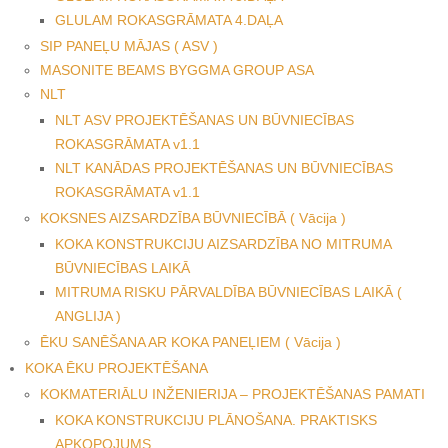
GLULAM ROKASGRĀMATA 4.DAĻA
SIP PANEĻU MĀJAS ( ASV )
MASONITE BEAMS BYGGMA GROUP ASA
NLT
NLT ASV PROJEKTĒŠANAS UN BŪVNIECĪBAS
ROKASGRĀMATA v1.1
NLT KANĀDAS PROJEKTĒŠANAS UN BŪVNIECĪBAS
ROKASGRĀMATA v1.1
KOKSNES AIZSARDZĪBA BŪVNIECĪBĀ ( Vācija )
KOKA KONSTRUKCIJU AIZSARDZĪBA NO MITRUMA
BŪVNIECĪBAS LAIKĀ
MITRUMA RISKU PĀRVALDĪBA BŪVNIECĪBAS LAIKĀ (
ANGLIJA )
ĒKU SANĒŠANA AR KOKA PANEĻIEM ( Vācija )
KOKA ĒKU PROJEKTĒŠANA
KOKMATERIĀLU INŽENIERIJA – PROJEKTĒŠANAS PAMATI
KOKA KONSTRUKCIJU PLĀNOŠANA. PRAKTISKS
APKOPOJUMS.