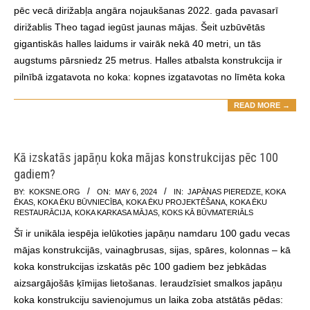
pēc vecā dirižabļa angāra nojaukšanas 2022. gada pavasarī
dirižablis Theo tagad iegūst jaunas mājas. Šeit uzbūvētās
gigantiskās halles laidums ir vairāk nekā 40 metri, un tās
augstums pārsniedz 25 metrus. Halles atbalsta konstrukcija ir
pilnībā izgatavota no koka: kopnes izgatavotas no līmēta koka
READ MORE →
Kā izskatās japāņu koka mājas konstrukcijas pēc 100
gadiem?
2024-
BY:
KOKSNE.ORG
ON:
MAY 6, 2024
IN:
JAPĀNAS PIEREDZE
,
KOKA
ĒKAS
,
KOKA ĒKU BŪVNIECĪBA
,
KOKA ĒKU PROJEKTĒŠANA
,
KOKA ĒKU
05-
RESTAURĀCIJA
,
KOKA KARKASA MĀJAS
,
KOKS KĀ BŪVMATERIĀLS
06
Šī ir unikāla iespēja ielūkoties japāņu namdaru 100 gadu vecas
mājas konstrukcijās, vainagbrusas, sijas, spāres, kolonnas – kā
koka konstrukcijas izskatās pēc 100 gadiem bez jebkādas
aizsargājošās ķīmijas lietošanas. Ieraudzīsiet smalkos japāņu
koka konstrukciju savienojumus un laika zoba atstātās pēdas: