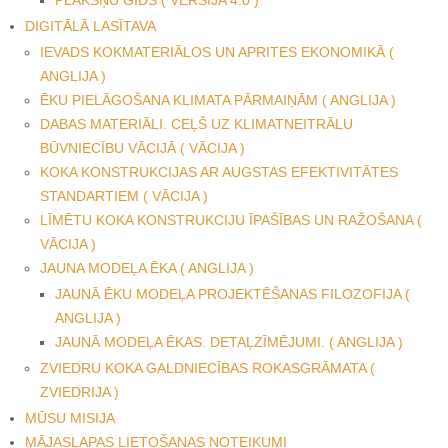
DIGITĀLĀ LASĪTAVA
IEVADS KOKMATERIĀLOS UN APRITES EKONOMIKĀ (
ANGLIJA )
ĒKU PIELĀGOŠANA KLIMATA PĀRMAIŅĀM ( ANGLIJA )
DABAS MATERIĀLI. CEĻŠ UZ KLIMATNEITRĀLU
BŪVNIECĪBU VĀCIJĀ ( VĀCIJA )
KOKA KONSTRUKCIJAS AR AUGSTAS EFEKTIVITĀTES
STANDARTIEM ( VĀCIJA )
LĪMĒTU KOKA KONSTRUKCIJU ĪPAŠĪBAS UN RAŽOŠANA (
VĀCIJA )
JAUNA MODEĻA ĒKA ( ANGLIJA )
JAUNĀ ĒKU MODEĻA PROJEKTĒŠANAS FILOZOFIJA (
ANGLIJA )
JAUNĀ MODEĻA ĒKAS. DETAĻZĪMĒJUMI. ( ANGLIJA )
ZVIEDRU KOKA GALDNIECĪBAS ROKASGRĀMATA (
ZVIEDRIJA )
MŪSU MISIJA
MĀJASLAPAS LIETOŠANAS NOTEIKUMI