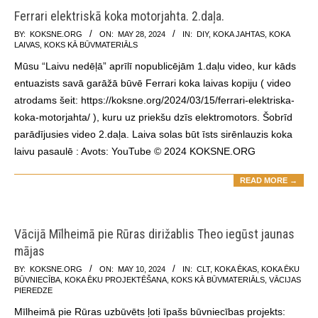
Ferrari elektriskā koka motorjahta. 2.daļa.
2024-
BY:
KOKSNE.ORG
ON:
MAY 28, 2024
IN:
DIY
,
KOKA JAHTAS
,
KOKA
LAIVAS
,
KOKS KĀ BŪVMATERIĀLS
05-
Mūsu “Laivu nedēļā” aprīlī nopublicējām 1.daļu video, kur kāds
28
entuazists savā garāžā būvē Ferrari koka laivas kopiju ( video
atrodams šeit: https://koksne.org/2024/03/15/ferrari-elektriska-
koka-motorjahta/ ), kuru uz priekšu dzīs elektromotors. Šobrīd
parādījusies video 2.daļa. Laiva solas būt īsts sirēnlauzis koka
laivu pasaulē : Avots: YouTube © 2024 KOKSNE.ORG
READ MORE →
Vācijā Mīlheimā pie Rūras dirižablis Theo iegūst jaunas
mājas
2024-
BY:
KOKSNE.ORG
ON:
MAY 10, 2024
IN:
CLT
,
KOKA ĒKAS
,
KOKA ĒKU
BŪVNIECĪBA
,
KOKA ĒKU PROJEKTĒŠANA
,
KOKS KĀ BŪVMATERIĀLS
,
VĀCIJAS
05-
PIEREDZE
10
Mīlheimā pie Rūras uzbūvēts ļoti īpašs būvniecības projekts: