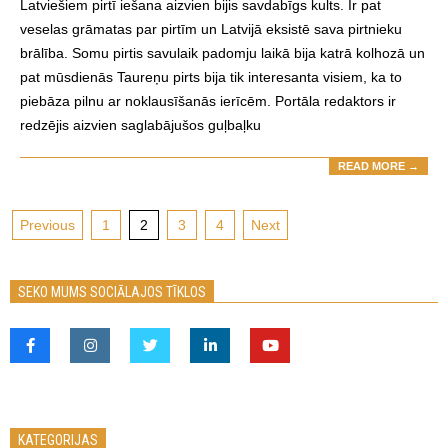
Latviešiem pirtī iešana aizvien bijis savdabīgs kults. Ir pat
veselas grāmatas par pirtīm un Latvijā eksistē sava pirtnieku
brālība. Somu pirtis savulaik padomju laikā bija katrā kolhozā un
pat mūsdienās Taureņu pirts bija tik interesanta visiem, ka to
piebāza pilnu ar noklausīšanās ierīcēm. Portāla redaktors ir
redzējis aizvien saglabājušos guļbaļku
READ MORE →
Posts
Previous
1
2
3
4
Next
pagination
SEKO MUMS SOCIĀLAJOS TĪKLOS
KATEGORIJAS