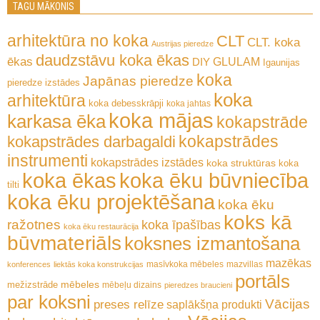
TAGU MĀKONIS
arhitektūra no koka
CLT
CLT. koka
Austrijas pieredze
daudzstāvu koka ēkas
ēkas
GLULAM
DIY
Igaunijas
koka
Japānas pieredze
pieredze
izstādes
koka
arhitektūra
koka debesskrāpji
koka jahtas
koka mājas
karkasa ēka
kokapstrāde
kokapstrādes
kokapstrādes darbagaldi
instrumenti
kokapstrādes izstādes
koka struktūras
koka
koka ēkas
koka ēku būvniecība
tilti
koka ēku projektēšana
koka ēku
koks kā
ražotnes
koka īpašības
koka ēku restaurācija
būvmateriāls
koksnes izmantošana
mazēkas
masīvkoka mēbeles
mazvillas
konferences
liektās koka konstrukcijas
portāls
mēbeles
mežizstrāde
mēbeļu dizains
pieredzes braucieni
par koksni
Vācijas
preses relīze
saplākšņa produkti