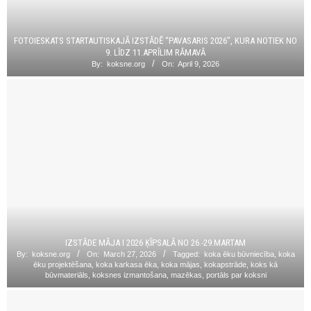
FOTOIESKATS STARTAUTISKAJĀ IZSTĀDĒ “PAVASARIS 2026”, KURA NOTIEK NO
9. LĪDZ 11.APRĪLIM RĀMAVĀ
By:
koksne.org
On:
April 9, 2026
IZSTĀDE MĀJA I 2026 ĶĪPSALĀ NO 26.-29.MARTAM
By:
koksne.org
On:
March 27, 2026
Tagged:
koka ēku būvniecība
,
koka
ēku projektēšana
,
koka karkasa ēka
,
koka mājas
,
kokapstrāde
,
koks kā
būvmateriāls
,
koksnes izmantošana
,
mazēkas
,
portāls par koksni