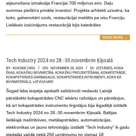
atjaunošana izmaksāja Francijai 700 miljonus eiro. Daļu
summas piešķīra privātie investori. Projekta arhitekti uzsvēra, ka
koks, galvenokārt ozols, restaurācijai meklēts pa visu Franciju.
Lielākais izaicinājums restaurācijā bijis katedrāles
READ MORE →
Tech Industry 2024 no 28.-30.novembrim Ķīpsalā
2024-
BY:
KOKSNE.ORG
ON:
NOVEMBER 29, 2024
IN:
IZSTĀDES
,
KOKA
ĒKAS
,
KOKA ĒKU BŪVNIECĪBA
,
KOKA ĒKU PROJEKTĒŠANA
,
KOKAPSTRĀDE
,
11-
KOKAPSTRĀDES DARBAGALDI
,
KOKAPSTRĀDES INTRUMENTI
,
KOKS KĀ
29
BŪVMATERIĀLS
,
LATVIJA VAR!
Šogad laba iespēja apskatīt salīdzinoši nedaudz Latvijā
pārstāvēto kokapstrādes CNC iekārtu ražotājus un pārstāvjus,
kā arī kokapstrādes instrumentu tirgotājus bija ikgadējā izstādē
Tech Industry 2024 no 28.-30.novembrim Ķīpsalā. Baltijas
lielākajā mašīnbūves, metālapstrādes, automatizācijas,
elektronikas un jauno tehnoloģiju izstādē “Tech Industry” ik gadu
piedalās vairāk nekā 250 uzņēmumu no vismaz 18