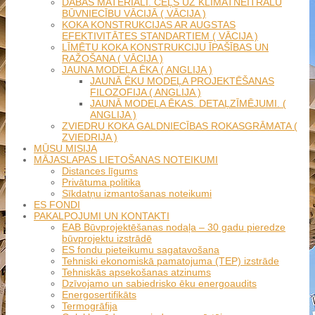
DABAS MATERIĀLI. CEĻŠ UZ KLIMATNEITRĀLU
BŪVNIECĪBU VĀCIJĀ ( VĀCIJA )
KOKA KONSTRUKCIJAS AR AUGSTAS
EFEKTIVITĀTES STANDARTIEM ( VĀCIJA )
LĪMĒTU KOKA KONSTRUKCIJU ĪPAŠĪBAS UN
RAŽOŠANA ( VĀCIJA )
JAUNA MODEĻA ĒKA ( ANGLIJA )
JAUNĀ ĒKU MODEĻA PROJEKTĒŠANAS
FILOZOFIJA ( ANGLIJA )
JAUNĀ MODEĻA ĒKAS. DETAĻZĪMĒJUMI. (
ANGLIJA )
ZVIEDRU KOKA GALDNIECĪBAS ROKASGRĀMATA (
ZVIEDRIJA )
MŪSU MISIJA
MĀJASLAPAS LIETOŠANAS NOTEIKUMI
Distances līgums
Privātuma politika
Sīkdatņu izmantošanas noteikumi
ES FONDI
PAKALPOJUMI UN KONTAKTI
EAB Būvprojektēšanas nodaļa – 30 gadu pieredze
būvprojektu izstrādē
ES fondu pieteikumu sagatavošana
Tehniski ekonomiskā pamatojuma (TEP) izstrāde
Tehniskās apsekošanas atzinums
Dzīvojamo un sabiedrisko ēku energoaudits
Energosertifikāts
Termogrāfija