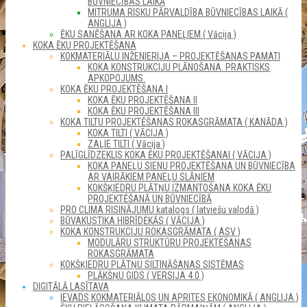
BŪVNIECĪBAS LAIKĀ
MITRUMA RISKU PĀRVALDĪBA BŪVNIECĪBAS LAIKĀ (
ANGLIJA )
ĒKU SANĒŠANA AR KOKA PANEĻIEM ( Vācija )
KOKA ĒKU PROJEKTĒŠANA
KOKMATERIĀLU INŽENIERIJA – PROJEKTĒŠANAS PAMATI
KOKA KONSTRUKCIJU PLĀNOŠANA. PRAKTISKS
APKOPOJUMS.
KOKA ĒKU PROJEKTĒŠANA I
KOKA ĒKU PROJEKTĒŠANA II
KOKA ĒKU PROJEKTĒŠANA III
KOKA TILTU PROJEKTĒŠANAS ROKASGRĀMATA ( KANĀDA )
KOKA TILTI ( VĀCIJA )
ZAĻIE TILTI ( Vācija )
PALĪGLĪDZEKLIS KOKA ĒKU PROJEKTĒŠANAI ( VĀCIJA )
KOKA PANEĻU SIENU PROJEKTĒŠANA UN BŪVNIECĪBA
AR VAIRĀKIEM PANEĻU SLĀŅIEM
KOKŠĶIEDRU PLĀTŅU IZMANTOŠANA KOKA ĒKU
PROJEKTĒŠANĀ UN BŪVNIECĪBĀ
PRO CLIMA RISINĀJUMU katalogs ( latviešu valodā )
BŪVAKUSTIKA HIBRĪDĒKĀS ( VĀCIJA )
KOKA KONSTRUKCIJU ROKASGRĀMATA ( ASV )
MODULĀRU STRUKTŪRU PROJEKTĒŠANAS
ROKASGRĀMATA
KOKŠĶIEDRU PLĀTŅU SILTINĀŠANAS SISTĒMAS
PLĀKŠŅU GIDS ( VERSIJA 4.0 )
DIGITĀLĀ LASĪTAVA
IEVADS KOKMATERIĀLOS UN APRITES EKONOMIKĀ ( ANGLIJA )