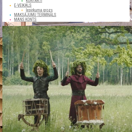
KONTAKTI
E-VEIKALS
Iepirkuma grozs
MAKSĀJUMU TERMINĀLS
MANS KONTS