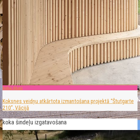
koka ēkas
Koksnes veidņu atkārtota izmantošana projektā “Štutgarte
210”, Vācijā
koka šindeļu izgatavošana