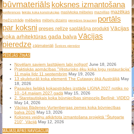
būvmateriāls
koksnes izmantošana
mazēkas
masīvkoka mēbeles
mazvillas
konferences
liektās koka konstrukcijas
portāls
mēbeles
mežizstrāde
mēbeļu dizains
pieredzes braucieni
par koksni
Vācijas
preses relīze
saplākšņa produkti
Vācijas
koka arhitektūras gada balva
pieredze
zāģmateriāli
Šveices pieredze
PĒDĒJĀS ZIŅAS
Novēlam saviem lasītājiem labi nolīgot!
June 18, 2026
Praktiskās apmācības “Vēsturisko ēku koka logu restaurācija”
11.maija līdz 11.septembrim
May 19, 2026
13 skulpturāli koka elementi The Cutaway ēkā Austrālijā
May
18, 2026
Pasaules lielākā kokapstrādes izstāde LIGNA 2027 notiks no
10.-14.maijam 2027.gadā
May 15, 2026
2. Starptautiskais koka būvniecības simpozijs Berlīnē: VIDEO
May 14, 2026
Vācijas Bādenes-Vurtenbergas zemes koka būvniecības
balva 2026
May 13, 2026
Koksnes veidņu atkārtota izmantošana projektā “Štutgarte
210”, Vācijā
May 12, 2026
MĀJASLAPAS NAVIGĀCIJA