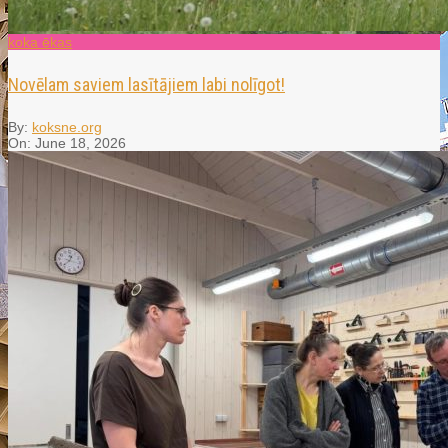
koka ēkas
Novēlam saviem lasītājiem labi nolīgot!
By:
koksne.org
On:
June 18, 2026