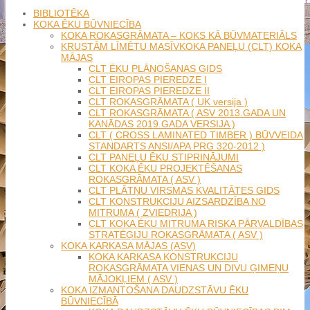
BIBLIOTĒKA
KOKA ĒKU BŪVNIECĪBA
KOKA ROKASGRĀMATA – KOKS KĀ BŪVMATERIĀLS
KRUSTĀM LĪMĒTU MASĪVKOKA PANEĻU (CLT) KOKA
MĀJAS
CLT ĒKU PLĀNOŠANAS GIDS
CLT EIROPAS PIEREDZE I
CLT EIROPAS PIEREDZE II
CLT ROKASGRĀMATA ( UK versija )
CLT ROKASGRĀMATA ( ASV 2013.GADA UN
KANĀDAS 2019.GADA VERSIJA )
CLT ( CROSS LAMINATED TIMBER ) BŪVVEIDA
STANDARTS ANSI/APA PRG 320-2012 )
CLT PANEĻU ĒKU STIPRINĀJUMI
CLT KOKA ĒKU PROJEKTĒŠANAS
ROKASGRĀMATA ( ASV )
CLT PLĀTŅU VIRSMAS KVALITĀTES GIDS
CLT KONSTRUKCIJU AIZSARDZĪBA NO
MITRUMA ( ZVIEDRIJA )
CLT KOKA ĒKU MITRUMA RISKA PĀRVALDĪBAS
STRATĒĢIJU ROKASGRĀMATA ( ASV )
KOKA KARKASA MĀJAS (ASV)
KOKA KARKASA KONSTRUKCIJU
ROKASGRĀMATA VIENAS UN DIVU ĢIMEŅU
MĀJOKĻIEM ( ASV )
KOKA IZMANTOŠANA DAUDZSTĀVU ĒKU
BŪVNIECĪBĀ