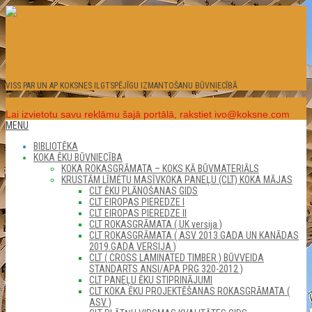
Skip
to
KOKSNE.ORG
content
VISS PAR UN AP KOKSNES ILGTSPĒJĪGU IZMANTOŠANU BŪVNIECĪBĀ
Click Here
Lai izvietotu savu reklāmu šajā portālā, rakstiet ivo@koksne.com
Secondary
MENU
Navigation
BIBLIOTĒKA
Menu
KOKA ĒKU BŪVNIECĪBA
KOKA ROKASGRĀMATA – KOKS KĀ BŪVMATERIĀLS
KRUSTĀM LĪMĒTU MASĪVKOKA PANEĻU (CLT) KOKA MĀJAS
CLT ĒKU PLĀNOŠANAS GIDS
CLT EIROPAS PIEREDZE I
CLT EIROPAS PIEREDZE II
CLT ROKASGRĀMATA ( UK versija )
CLT ROKASGRĀMATA ( ASV 2013.GADA UN KANĀDAS
2019.GADA VERSIJA )
CLT ( CROSS LAMINATED TIMBER ) BŪVVEIDA
STANDARTS ANSI/APA PRG 320-2012 )
CLT PANEĻU ĒKU STIPRINĀJUMI
CLT KOKA ĒKU PROJEKTĒŠANAS ROKASGRĀMATA (
ASV )