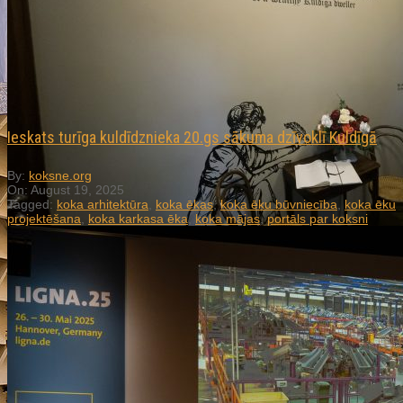
Ieskats turīga kuldīdznieka 20.gs sākuma dzīvoklī Kuldīgā
By:
koksne.org
On:
August 19, 2025
Tagged:
koka arhitektūra
,
koka ēkas
,
koka ēku būvniecība
,
koka ēku
projektēšana
,
koka karkasa ēka
,
koka mājas
,
portāls par koksni