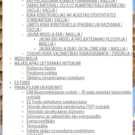
ĒKU PIELĀGOŠANA KLIMATA PĀRMAIŅĀM ( ANGLIJA )
DABAS MATERIĀLI. CEĻŠ UZ KLIMATNEITRĀLU BŪVNIECĪBU
VĀCIJĀ ( VĀCIJA )
KOKA KONSTRUKCIJAS AR AUGSTAS EFEKTIVITĀTES
STANDARTIEM ( VĀCIJA )
LĪMĒTU KOKA KONSTRUKCIJU ĪPAŠĪBAS UN RAŽOŠANA (
VĀCIJA )
JAUNA MODEĻA ĒKA ( ANGLIJA )
JAUNĀ ĒKU MODEĻA PROJEKTĒŠANAS FILOZOFIJA (
ANGLIJA )
JAUNĀ MODEĻA ĒKAS. DETAĻZĪMĒJUMI. ( ANGLIJA )
ZVIEDRU KOKA GALDNIECĪBAS ROKASGRĀMATA ( ZVIEDRIJA )
MŪSU MISIJA
MĀJASLAPAS LIETOŠANAS NOTEIKUMI
Distances līgums
Privātuma politika
Sīkdatņu izmantošanas noteikumi
ES FONDI
PAKALPOJUMI UN KONTAKTI
EAB Būvprojektēšanas nodaļa – 30 gadu pieredze būvprojektu
izstrādē
ES fondu pieteikumu sagatavošana
Tehniski ekonomiskā pamatojuma (TEP) izstrāde
Tehniskās apsekošanas atzinums
Dzīvojamo un sabiedrisko ēku energoaudits
Energosertifikāts
Termogrāfija
Oglekļa pēdas nospieduma novērtējums