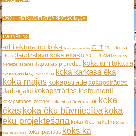
PROJEKTĒŠANĀ
BOSCH – INSTRUMENTI ĪSTIEM PROFESIONĀĻIEM!
TAGU MĀKONIS
arhitektūra no koka
CLT
CLT. koka
Austrijas pieredze
daudzstāvu koka ēkas
ēkas
GLULAM
DIY
Igaunijas
koka arhitektūra
Japānas pieredze
pieredze
izstādes
koka karkasa ēka
koka debesskrāpji
koka jahtas
koka mājas
kokapstrāde
kokapstrādes
kokapstrādes instrumenti
darbagaldi
koka
kokapstrādes izstādes
koka struktūras
koka tilti
ēkas
koka ēku būvniecība
koka
ēku projektēšana
koka ēku ražotnes
koka
koks kā
koka īpašības
ēku restaurācija