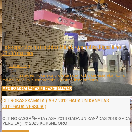
Fotoreportāža no izstādes Māja I, kura notika Ķīpsalā no
27.-30.martam
By:
koksne.org
On:
April 2, 2025
Tagged:
izstādes
,
koka ēku projektēšana
,
koka karkasa ēka
,
koka
mājas
,
koks kā būvmateriāls
,
koksnes izmantošana
MĒS IESAKĀM ŠĀDAS ROKASGRĀMATAS
CLT ROKASGRĀMATA ( ASV 2013.GADA UN KANĀDAS
2019.GADA VERSIJA )
CLT ROKASGRĀMATA ( ASV 2013.GADA UN KANĀDAS 2019.GADA
VERSIJA ) © 2023 KOKSNE.ORG
Read More →