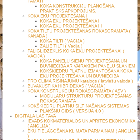
PAMATI
KOKA KONSTRUKCIJU PLĀNOŠANA.
PRAKTISKS APKOPOJUMS.
KOKA ĒKU PROJEKTĒŠANA I
KOKA ĒKU PROJEKTĒŠANA II
KOKA ĒKU PROJEKTĒŠANA III
KOKA TILTU PROJEKTĒŠANAS ROKASGRĀMATA (
KANĀDA )
KOKA TILTI ( VĀCIJA )
ZAĻIE TILTI ( Vācija )
PALĪGLĪDZEKLIS KOKA ĒKU PROJEKTĒŠANAI (
VĀCIJA )
KOKA PANEĻU SIENU PROJEKTĒŠANA UN
BŪVNIECĪBA AR VAIRĀKIEM PANEĻU SLĀŅIEM
KOKŠĶIEDRU PLĀTŅU IZMANTOŠANA KOKA
ĒKU PROJEKTĒŠANĀ UN BŪVNIECĪBĀ
PRO CLIMA RISINĀJUMU katalogs ( latviešu valodā )
BŪVAKUSTIKA HIBRĪDĒKĀS ( VĀCIJA )
KOKA KONSTRUKCIJU ROKASGRĀMATA ( ASV )
MODULĀRU STRUKTŪRU PROJEKTĒŠANAS
ROKASGRĀMATA
KOKŠĶIEDRU PLĀTŅU SILTINĀŠANAS SISTĒMAS
PLĀKŠŅU GIDS ( VERSIJA 4.0 )
DIGITĀLĀ LASĪTAVA
IEVADS KOKMATERIĀLOS UN APRITES EKONOMIKĀ
( ANGLIJA )
ĒKU PIELĀGOŠANA KLIMATA PĀRMAIŅĀM ( ANGLIJA
)