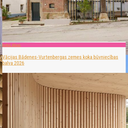
koka ēkas
Vācijas Bādenes-Vurtenbergas zemes koka būvniecības
balva 2026