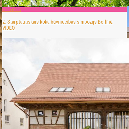
koka ēkas
2. Starptautiskais koka būvniecības simpozijs Berlīnē:
VIDEO