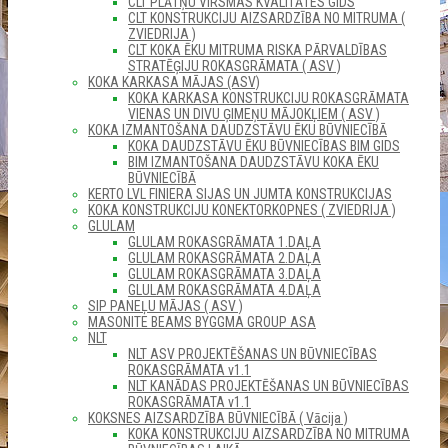
CLT PLĀTŅU VIRSMAS KVALITĀTES GIDS
CLT KONSTRUKCIJU AIZSARDZĪBA NO MITRUMA (
ZVIEDRIJA )
CLT KOKA ĒKU MITRUMA RISKA PĀRVALDĪBAS
STRATĒĢIJU ROKASGRĀMATA ( ASV )
KOKA KARKASA MĀJAS (ASV)
KOKA KARKASA KONSTRUKCIJU ROKASGRĀMATA
VIENAS UN DIVU ĢIMEŅU MĀJOKĻIEM ( ASV )
KOKA IZMANTOŠANA DAUDZSTĀVU ĒKU BŪVNIECĪBĀ
KOKA DAUDZSTĀVU ĒKU BŪVNIECĪBAS BIM GIDS
BIM IZMANTOŠANA DAUDZSTĀVU KOKA ĒKU
BŪVNIECĪBĀ
KERTO LVL FINIERA SIJAS UN JUMTA KONSTRUKCIJAS
KOKA KONSTRUKCIJU KONEKTORKOPNES ( ZVIEDRIJA )
GLULAM
GLULAM ROKASGRĀMATA 1.DAĻA
GLULAM ROKASGRĀMATA 2.DAĻA
GLULAM ROKASGRĀMATA 3.DAĻA
GLULAM ROKASGRĀMATA 4.DAĻA
SIP PANEĻU MĀJAS ( ASV )
MASONITE BEAMS BYGGMA GROUP ASA
NLT
NLT ASV PROJEKTĒŠANAS UN BŪVNIECĪBAS
ROKASGRĀMATA v1.1
NLT KANĀDAS PROJEKTĒŠANAS UN BŪVNIECĪBAS
ROKASGRĀMATA v1.1
KOKSNES AIZSARDZĪBA BŪVNIECĪBĀ ( Vācija )
KOKA KONSTRUKCIJU AIZSARDZĪBA NO MITRUMA