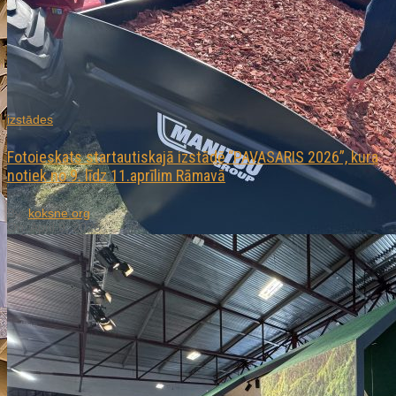
izstādes
Fotoieskats startautiskajā izstādē “PAVASARIS 2026”, kura
notiek no 9. līdz 11.aprīlim Rāmavā
By:
koksne.org
On:
April 9, 2026