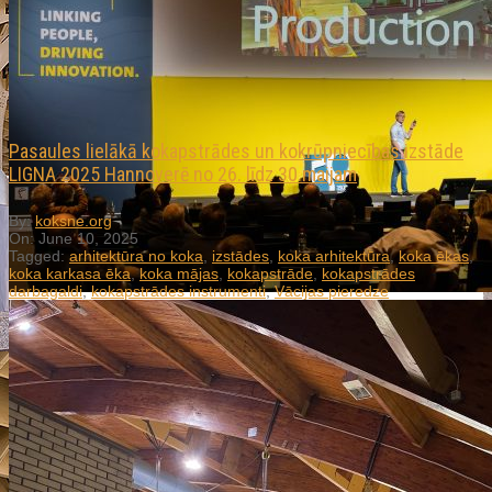
Pasaules lielākā kokapstrādes un kokrūpniecības izstāde
LIGNA 2025 Hannoverē no 26. līdz 30.maijam
By:
koksne.org
On:
June 10, 2025
Tagged:
arhitektūra no koka
,
izstādes
,
koka arhitektūra
,
koka ēkas
,
koka karkasa ēka
,
koka mājas
,
kokapstrāde
,
kokapstrādes
darbagaldi
,
kokapstrādes instrumenti
,
Vācijas pieredze