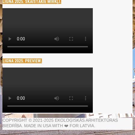
LIGNA 2025. SKAISTĀKIE MIRKĻI.
LIGNA 2025. PREVIEW.
COPYRIGHT © 2021-2025 EKOLOĢISKĀS ARHITEKTŪRAS
BIEDRĪBA. MADE IN USA WITH ❤️ FOR LATVIA.