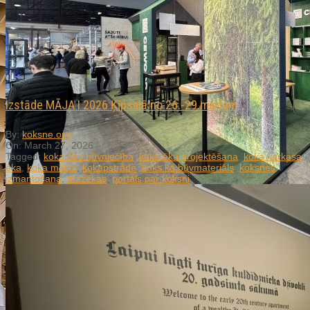
Izstāde MĀJA I 2026 Ķīpsalā no 26.-29.martam
By:
koksne.org
On:
March 27, 2026
Tagged:
koka ēku būvniecība
,
koka ēku projektēšana
,
koka karkasa
ēka
,
koka mājas
,
kokapstrāde
,
koks kā būvmateriāls
,
koksnes
izmantošana
,
mazēkas
,
portāls par koksni