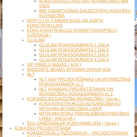
KOKA DAUDZSTĀVU ĒKU BŪVNIECĪBAS BIM
GIDS
BIM IZMANTOŠANA DAUDZSTĀVU KOKA ĒKU
BŪVNIECĪBĀ
KERTO LVL FINIERA SIJAS UN JUMTA
KONSTRUKCIJAS
KOKA KONSTRUKCIJU KONEKTORKOPNES (
ZVIEDRIJA )
GLULAM
GLULAM ROKASGRĀMATA 1.DAĻA
GLULAM ROKASGRĀMATA 2.DAĻA
GLULAM ROKASGRĀMATA 3.DAĻA
GLULAM ROKASGRĀMATA 4.DAĻA
SIP PANEĻU MĀJAS ( ASV )
MASONITE BEAMS BYGGMA GROUP ASA
NLT
NLT ASV PROJEKTĒŠANAS UN BŪVNIECĪBAS
ROKASGRĀMATA v1.1
NLT KANĀDAS PROJEKTĒŠANAS UN
BŪVNIECĪBAS ROKASGRĀMATA v1.1
KOKSNES AIZSARDZĪBA BŪVNIECĪBĀ ( Vācija )
KOKA KONSTRUKCIJU AIZSARDZĪBA NO
MITRUMA BŪVNIECĪBAS LAIKĀ
MITRUMA RISKU PĀRVALDĪBA BŪVNIECĪBAS
LAIKĀ ( ANGLIJA )
ĒKU SANĒŠANA AR KOKA PANEĻIEM ( Vācija )
KOKA ĒKU PROJEKTĒŠANA
KOKMATERIĀLU INŽENIERIJA – PROJEKTĒŠANAS