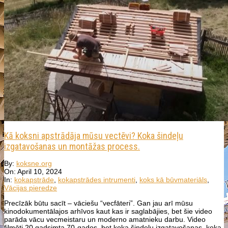
Kā koksni apstrādāja mūsu vectēvi? Koka šindeļu
izgatavošanas un montāžas process.
2024-
By:
koksne.org
04-
On:
April 10, 2024
10
In:
kokapstrāde
,
kokapstrādes intrumenti
,
koks kā būvmateriāls
,
Vācijas pieredze
Precīzāk būtu sacīt – vāciešu “vecfāteri”. Gan jau arī mūsu
kinodokumentālajos arhīvos kaut kas ir saglabājies, bet šie video
parāda vācu vecmeistaru un moderno amatnieku darbu. Video
filmēti 20.gadsimta 70-gados, bet koka šindeļu izgatavošanas, koka