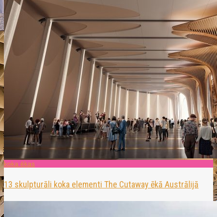
koka ēkas
13 skulpturāli koka elementi The Cutaway ēkā Austrālijā