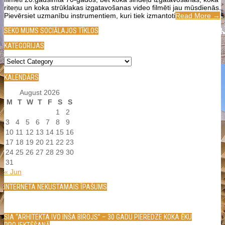
riteņu un koka strūklakas izgatavošanas video filmēti jau mūsdienās.
Pievērsiet uzmanību instrumentiem, kuri tiek izmantoti
Read More →
SEKO MUMS SOCIĀLAJOS TĪKLOS
KATEGORIJAS
Kategorijas
KALENDĀRS
August 2026
M
T
W
T
F
S
S
1
2
3
4
5
6
7
8
9
10
11
12
13
14
15
16
17
18
19
20
21
22
23
24
25
26
27
28
29
30
31
« Jun
INTERNETA NEKUSTAMAIS ĪPAŠUMS
SIA “ARHITEKTA IVO INŠA BIROJS” – 30 GADU PIEREDZE KOKA ĒKU