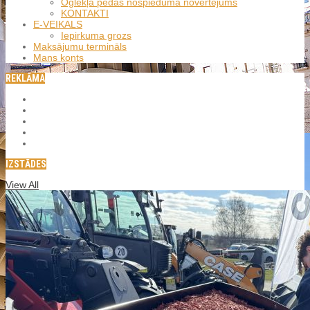
Oglekļa pēdas nospieduma novērtējums
KONTAKTI
E-VEIKALS
Iepirkuma grozs
Maksājumu termināls
Mans konts
REKLĀMA
IZSTĀDES
View All