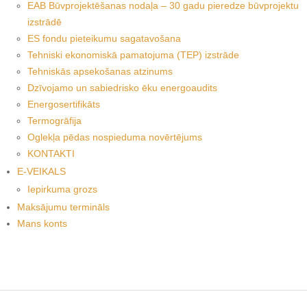
EAB Būvprojektēšanas nodaļa – 30 gadu pieredze būvprojektu
izstrādē
ES fondu pieteikumu sagatavošana
Tehniski ekonomiskā pamatojuma (TEP) izstrāde
Tehniskās apsekošanas atzinums
Dzīvojamo un sabiedrisko ēku energoaudits
Energosertifikāts
Termogrāfija
Oglekļa pēdas nospieduma novērtējums
KONTAKTI
E-VEIKALS
Iepirkuma grozs
Maksājumu termināls
Mans konts