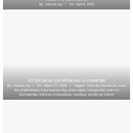
By:
koksne.org
On:
April 9, 2026
IZSTĀDE MĀJA I 2026 ĶĪPSALĀ NO 26.-29.MARTAM
By:
koksne.org
On:
March 27, 2026
Tagged:
koka ēku būvniecība
,
koka
ēku projektēšana
,
koka karkasa ēka
,
koka mājas
,
kokapstrāde
,
koks kā
būvmateriāls
,
koksnes izmantošana
,
mazēkas
,
portāls par koksni