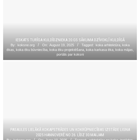
IESKATS TURĪGA KULDĪDZNIEKA 20.GS SĀKUMA DZĪVOKLĪ KULDĪGĀ
By:
koksne.org
On:
August 19, 2025
Tagged:
koka arhitektūra
,
koka
ēkas
,
koka ēku būvniecība
,
koka ēku projektēšana
,
koka karkasa ēka
,
koka mājas
,
portāls par koksni
PASAULES LIELĀKĀ KOKAPSTRĀDES UN KOKRŪPNIECĪBAS IZSTĀDE LIGNA
2025 HANNOVERĒ NO 26. LĪDZ 30.MAIJAM
By:
koksne.org
On:
June 10, 2025
Tagged:
arhitektūra no koka
,
izstādes
,