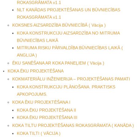
ROKASGRĀMATA v1.1
NLT KANĀDAS PROJEKTĒŠANAS UN BŪVNIECĪBAS
ROKASGRĀMATA v1.1
KOKSNES AIZSARDZĪBA BŪVNIECĪBĀ ( Vācija )
KOKA KONSTRUKCIJU AIZSARDZĪBA NO MITRUMA
BŪVNIECĪBAS LAIKĀ
MITRUMA RISKU PĀRVALDĪBA BŪVNIECĪBAS LAIKĀ (
ANGLIJA )
ĒKU SANĒŠANA AR KOKA PANEĻIEM ( Vācija )
KOKA ĒKU PROJEKTĒŠANA
KOKMATERIĀLU INŽENIERIJA – PROJEKTĒŠANAS PAMATI
KOKA KONSTRUKCIJU PLĀNOŠANA. PRAKTISKS
APKOPOJUMS.
KOKA ĒKU PROJEKTĒŠANA I
KOKA ĒKU PROJEKTĒŠANA II
KOKA ĒKU PROJEKTĒŠANA III
KOKA TILTU PROJEKTĒŠANAS ROKASGRĀMATA ( KANĀDA )
KOKA TILTI ( VĀCIJA )