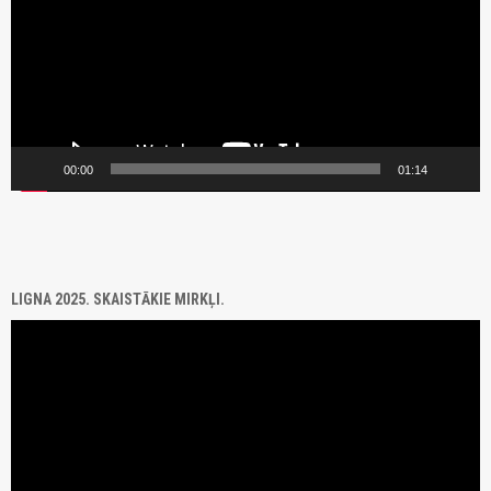
00:00
01:14
LIGNA 2025. SKAISTĀKIE MIRKĻI.
Video
Player