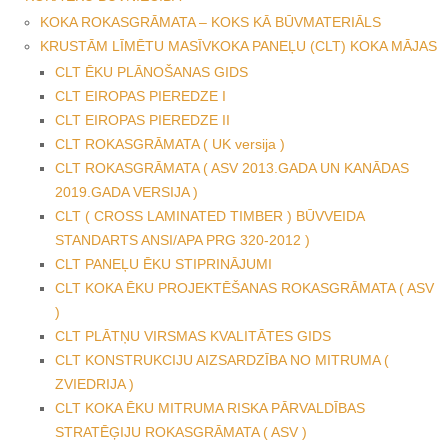
KOKA ROKASGRĀMATA – KOKS KĀ BŪVMATERIĀLS
KRUSTĀM LĪMĒTU MASĪVKOKA PANEĻU (CLT) KOKA MĀJAS
CLT ĒKU PLĀNOŠANAS GIDS
CLT EIROPAS PIEREDZE I
CLT EIROPAS PIEREDZE II
CLT ROKASGRĀMATA ( UK versija )
CLT ROKASGRĀMATA ( ASV 2013.GADA UN KANĀDAS
2019.GADA VERSIJA )
CLT ( CROSS LAMINATED TIMBER ) BŪVVEIDA
STANDARTS ANSI/APA PRG 320-2012 )
CLT PANEĻU ĒKU STIPRINĀJUMI
CLT KOKA ĒKU PROJEKTĒŠANAS ROKASGRĀMATA ( ASV
)
CLT PLĀTŅU VIRSMAS KVALITĀTES GIDS
CLT KONSTRUKCIJU AIZSARDZĪBA NO MITRUMA (
ZVIEDRIJA )
CLT KOKA ĒKU MITRUMA RISKA PĀRVALDĪBAS
STRATĒĢIJU ROKASGRĀMATA ( ASV )