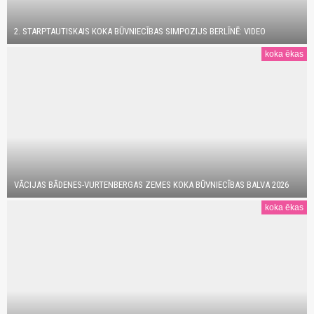
2. STARPTAUTISKAIS KOKA BŪVNIECĪBAS SIMPOZIJS BERLĪNĒ: VIDEO
koka ēkas
VĀCIJAS BĀDENES-VURTENBERGAS ZEMES KOKA BŪVNIECĪBAS BALVA 2026
koka ēkas