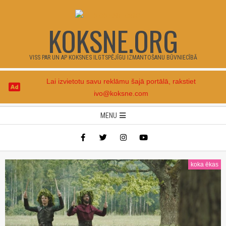
Skip
to
KOKSNE.ORG
content
VISS PAR UN AP KOKSNES ILGTSPĒJĪGU IZMANTOŠANU BŪVNIECĪBĀ
Lai izvietotu savu reklāmu šajā portālā, rakstiet
ivo@koksne.com
Secondary
MENU
Navigation
Menu
koka ēkas