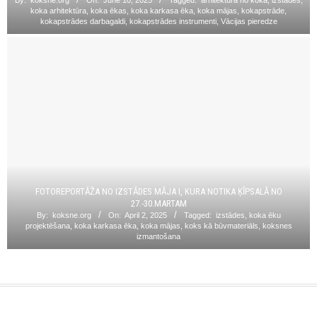
koka arhitektūra
,
koka ēkas
,
koka karkasa ēka
,
koka mājas
,
kokapstrāde
,
kokapstrādes darbagaldi
,
kokapstrādes instrumenti
,
Vācijas pieredze
FOTOREPORTĀŽA NO IZSTĀDES MĀJA I, KURA NOTIKA ĶĪPSALĀ NO
27.-30.MARTAM
By:
koksne.org
On:
April 2, 2025
Tagged:
izstādes
,
koka ēku
projektēšana
,
koka karkasa ēka
,
koka mājas
,
koks kā būvmateriāls
,
koksnes
izmantošana