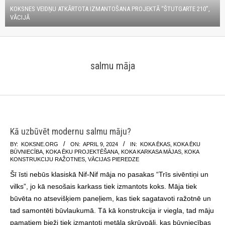
KOKSNES VEIDŅU ATKĀRTOTA IZMANTOŠANA PROJEKTĀ “ŠTUTGARTE 210”,
VĀCIJĀ
salmu māja
Kā uzbūvēt modernu salmu māju?
2024-
BY:
KOKSNE.ORG
ON:
APRIL 9, 2024
IN:
KOKA ĒKAS
,
KOKA ĒKU
BŪVNIECĪBA
,
KOKA ĒKU PROJEKTĒŠANA
,
KOKA KARKASA MĀJAS
,
KOKA
04-
KONSTRUKCIJU RAŽOTNES
,
VĀCIJAS PIEREDZE
09
Šī īsti nebūs klasiskā Nif-Nif māja no pasakas “Trīs sivēntiņi un
vilks”, jo kā nesošais karkass tiek izmantots koks. Māja tiek
būvēta no atsevišķiem paneļiem, kas tiek sagatavoti ražotnē un
tad samontēti būvlaukumā. Tā kā konstrukcija ir viegla, tad māju
pamatiem bieži tiek izmantoti metāla skrūvpāļi, kas būvniecības