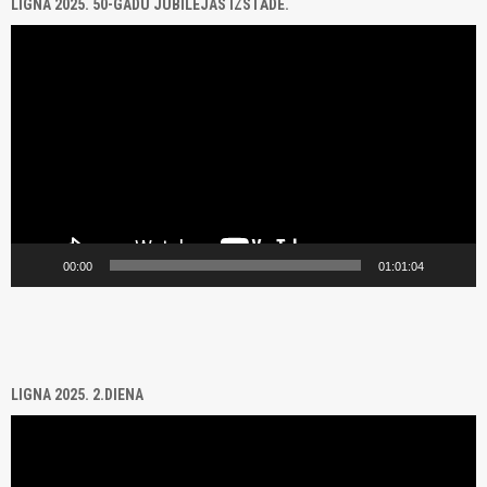
LIGNA 2025. 50-GADU JUBILEJAS IZSTĀDE.
Video
Player
00:00
01:01:04
LIGNA 2025. 2.DIENA
Video
Player