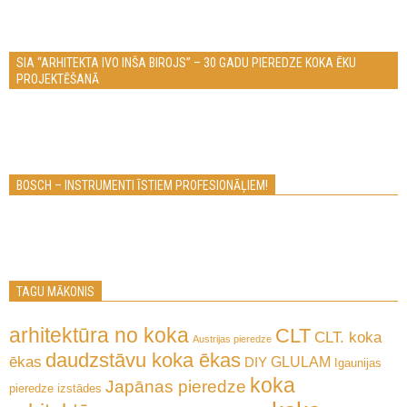
SIA “ARHITEKTA IVO INŠA BIROJS” – 30 GADU PIEREDZE KOKA ĒKU
PROJEKTĒŠANĀ
BOSCH – INSTRUMENTI ĪSTIEM PROFESIONĀĻIEM!
TAGU MĀKONIS
arhitektūra no koka
CLT
CLT. koka
Austrijas pieredze
daudzstāvu koka ēkas
ēkas
GLULAM
DIY
Igaunijas
koka
Japānas pieredze
pieredze
izstādes