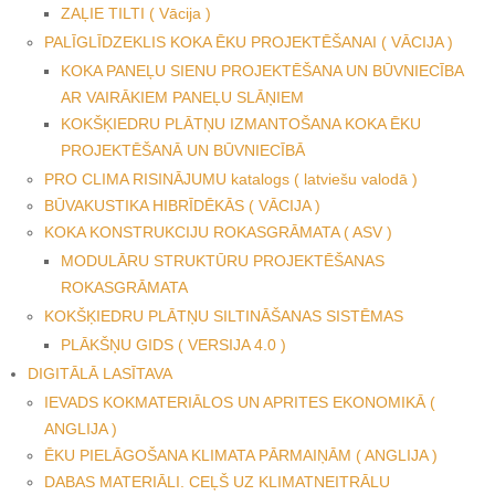
ZAĻIE TILTI ( Vācija )
PALĪGLĪDZEKLIS KOKA ĒKU PROJEKTĒŠANAI ( VĀCIJA )
KOKA PANEĻU SIENU PROJEKTĒŠANA UN BŪVNIECĪBA
AR VAIRĀKIEM PANEĻU SLĀŅIEM
KOKŠĶIEDRU PLĀTŅU IZMANTOŠANA KOKA ĒKU
PROJEKTĒŠANĀ UN BŪVNIECĪBĀ
PRO CLIMA RISINĀJUMU katalogs ( latviešu valodā )
BŪVAKUSTIKA HIBRĪDĒKĀS ( VĀCIJA )
KOKA KONSTRUKCIJU ROKASGRĀMATA ( ASV )
MODULĀRU STRUKTŪRU PROJEKTĒŠANAS
ROKASGRĀMATA
KOKŠĶIEDRU PLĀTŅU SILTINĀŠANAS SISTĒMAS
PLĀKŠŅU GIDS ( VERSIJA 4.0 )
DIGITĀLĀ LASĪTAVA
IEVADS KOKMATERIĀLOS UN APRITES EKONOMIKĀ (
ANGLIJA )
ĒKU PIELĀGOŠANA KLIMATA PĀRMAIŅĀM ( ANGLIJA )
DABAS MATERIĀLI. CEĻŠ UZ KLIMATNEITRĀLU