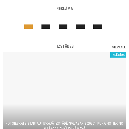
REKLĀMA
IZSTĀDES
VIEW ALL
izstādes
FOTOIESKATS STARTAUTISKAJĀ IZSTĀDĒ “PAVASARIS 2026”, KURA NOTIEK NO
9. LĪDZ 11.APRĪLIM RĀMAVĀ