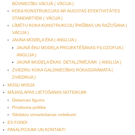
BŪVNIECĪBU VĀCIJĀ ( VĀCIJA )
KOKA KONSTRUKCIJAS AR AUGSTAS EFEKTIVITĀTES
STANDARTIEM ( VĀCIJA )
LĪMĒTU KOKA KONSTRUKCIJU ĪPAŠĪBAS UN RAŽOŠANA (
VĀCIJA )
JAUNA MODEĻA ĒKA ( ANGLIJA )
JAUNĀ ĒKU MODEĻA PROJEKTĒŠANAS FILOZOFIJA (
ANGLIJA )
JAUNĀ MODEĻA ĒKAS. DETAĻZĪMĒJUMI. ( ANGLIJA )
ZVIEDRU KOKA GALDNIECĪBAS ROKASGRĀMATA (
ZVIEDRIJA )
MŪSU MISIJA
MĀJASLAPAS LIETOŠANAS NOTEIKUMI
Distances līgums
Privātuma politika
Sīkdatņu izmantošanas noteikumi
ES FONDI
PAKALPOJUMI UN KONTAKTI