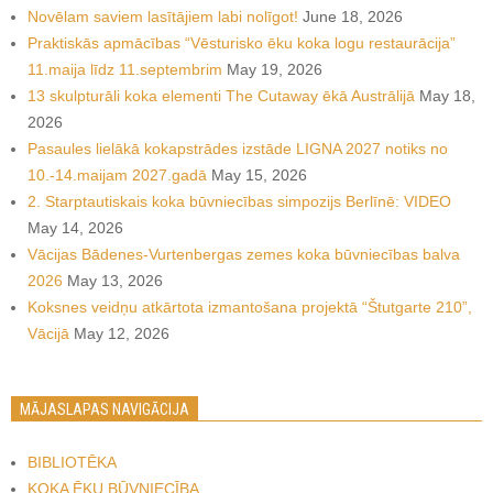
Novēlam saviem lasītājiem labi nolīgot!
June 18, 2026
Praktiskās apmācības “Vēsturisko ēku koka logu restaurācija”
11.maija līdz 11.septembrim
May 19, 2026
13 skulpturāli koka elementi The Cutaway ēkā Austrālijā
May 18,
2026
Pasaules lielākā kokapstrādes izstāde LIGNA 2027 notiks no
10.-14.maijam 2027.gadā
May 15, 2026
2. Starptautiskais koka būvniecības simpozijs Berlīnē: VIDEO
May 14, 2026
Vācijas Bādenes-Vurtenbergas zemes koka būvniecības balva
2026
May 13, 2026
Koksnes veidņu atkārtota izmantošana projektā “Štutgarte 210”,
Vācijā
May 12, 2026
MĀJASLAPAS NAVIGĀCIJA
BIBLIOTĒKA
KOKA ĒKU BŪVNIECĪBA