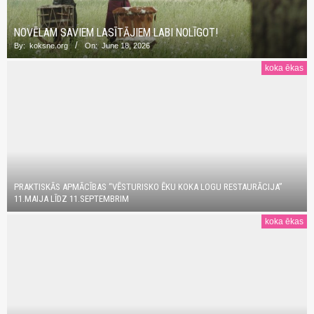
NOVĒLAM SAVIEM LASĪTĀJIEM LABI NOLĪGOT!
By:
koksne.org
On:
June 18, 2026
koka ēkas
PRAKTISKĀS APMĀCĪBAS “VĒSTURISKO ĒKU KOKA LOGU RESTAURĀCIJA”
11.MAIJA LĪDZ 11.SEPTEMBRIM
koka ēkas