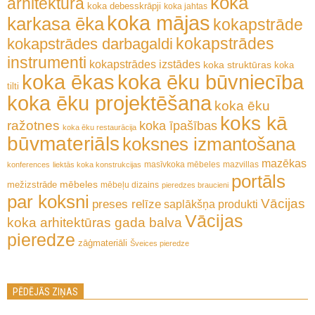
koka
arhitektūra
koka debesskrāpji
koka jahtas
koka mājas
karkasa ēka
kokapstrāde
kokapstrādes
kokapstrādes darbagaldi
instrumenti
kokapstrādes izstādes
koka struktūras
koka
koka ēkas
koka ēku būvniecība
tilti
koka ēku projektēšana
koka ēku
koks kā
ražotnes
koka īpašības
koka ēku restaurācija
būvmateriāls
koksnes izmantošana
mazēkas
masīvkoka mēbeles
mazvillas
konferences
liektās koka konstrukcijas
portāls
mēbeles
mežizstrāde
mēbeļu dizains
pieredzes braucieni
par koksni
Vācijas
preses relīze
saplākšņa produkti
Vācijas
koka arhitektūras gada balva
pieredze
zāģmateriāli
Šveices pieredze
PĒDĒJĀS ZIŅAS