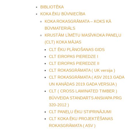
BIBLIOTĒKA
KOKA ĒKU BŪVNIECĪBA
KOKA ROKASGRĀMATA – KOKS KĀ
BŪVMATERIĀLS
KRUSTĀM LĪMĒTU MASĪVKOKA PANEĻU
(CLT) KOKA MĀJAS
CLT ĒKU PLĀNOŠANAS GIDS
CLT EIROPAS PIEREDZE I
CLT EIROPAS PIEREDZE II
CLT ROKASGRĀMATA ( UK versija )
CLT ROKASGRĀMATA ( ASV 2013.GADA
UN KANĀDAS 2019.GADA VERSIJA )
CLT ( CROSS LAMINATED TIMBER )
BŪVVEIDA STANDARTS ANSI/APA PRG
320-2012 )
CLT PANEĻU ĒKU STIPRINĀJUMI
CLT KOKA ĒKU PROJEKTĒŠANAS
ROKASGRĀMATA ( ASV )