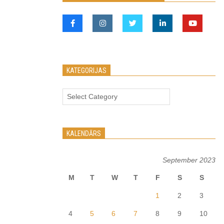
KATEGORIJAS
Kategorijas
KALENDĀRS
September 2023
M
T
W
T
F
S
S
1
2
3
4
5
6
7
8
9
10