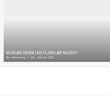
NOVĒLAM SAVIEM LASĪTĀJIEM LABI NOLĪGOT!
By:
koksne.org
On:
June 18, 2026