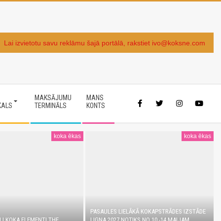
Lai izvietotu savu reklāmu šajā portālā, rakstiet ivo@koksne.com
MAKSĀJUMU
MANS
KALS
TERMINĀLS
KONTS
koka ēkas
koka ēkas
PASAULES LIELĀKĀ KOKAPSTRĀDES IZSTĀDE
LI KOKA ELEMENTI THE
LIGNA 2027 NOTIKS NO 10.-14.MAIJAM