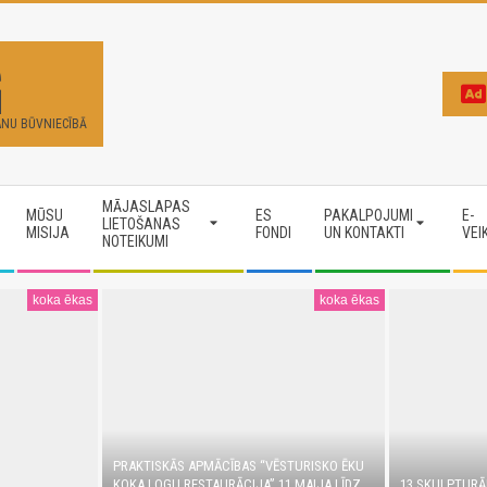
G
ANU BŪVNIECĪBĀ
MĀJASLAPAS
MŪSU
ES
PAKALPOJUMI
E-
LIETOŠANAS
MISIJA
FONDI
UN KONTAKTI
VEI
NOTEIKUMI
koka ēkas
koka ēkas
PRAKTISKĀS APMĀCĪBAS “VĒSTURISKO ĒKU
KOKA LOGU RESTAURĀCIJA” 11.MAIJA LĪDZ
13 SKULPTURĀ