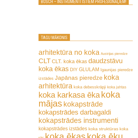
BOSCH – INSTRUMENTI ĪSTIEM PROFESIONĀĻIEM!
TAGU MĀKONIS
arhitektūra no koka
Austrijas pieredze
CLT
daudzstāvu
CLT. koka ēkas
koka ēkas
GLULAM
DIY
Igaunijas pieredze
koka
Japānas pieredze
izstādes
arhitektūra
koka debesskrāpji
koka jahtas
koka
koka karkasa ēka
mājas
kokapstrāde
kokapstrādes darbagaldi
kokapstrādes instrumenti
kokapstrādes izstādes
koka struktūras
koka
koka ēkas
koka ēku