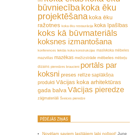
tilti
būvniecība
koka ēku
projektēšana
koka ēku
ražotnes
koka īpašības
koka ēku restaurācija
koks kā būvmateriāls
koksnes izmantošana
masīvkoka mēbeles
konferences
liektās koka konstrukcijas
mazēkas
mēbeles
mežizstrāde
mazvillas
mēbeļu
portāls par
dizains
pieredzes braucieni
koksni
preses relīze
saplākšņa
Vācijas koka arhitektūras
produkti
Vācijas pieredze
gada balva
zāģmateriāli
Šveices pieredze
PĒDĒJĀS ZIŅAS
Novēlam saviem lasītājiem labi nolīgot!
June