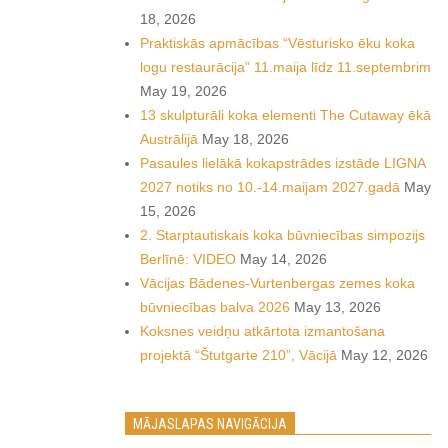
18, 2026
Praktiskās apmācības “Vēsturisko ēku koka
logu restaurācija” 11.maija līdz 11.septembrim
May 19, 2026
13 skulpturāli koka elementi The Cutaway ēkā
Austrālijā
May 18, 2026
Pasaules lielākā kokapstrādes izstāde LIGNA
2027 notiks no 10.-14.maijam 2027.gadā
May
15, 2026
2. Starptautiskais koka būvniecības simpozijs
Berlīnē: VIDEO
May 14, 2026
Vācijas Bādenes-Vurtenbergas zemes koka
būvniecības balva 2026
May 13, 2026
Koksnes veidņu atkārtota izmantošana
projektā “Štutgarte 210”, Vācijā
May 12, 2026
MĀJASLAPAS NAVIGĀCIJA