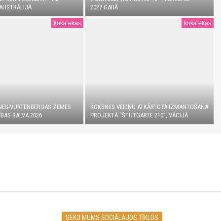
AUSTRĀLIJĀ
2027.GADĀ
koka ēkas
koka ēkas
NES-VURTENBERGAS ZEMES
KOKSNES VEIDŅU ATKĀRTOTA IZMANTOŠANA
BAS BALVA 2026
PROJEKTĀ “ŠTUTGARTE 210”, VĀCIJĀ
SEKO MUMS SOCIĀLAJOS TĪKLOS