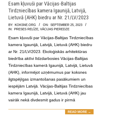
Esam kļuvuši par Vācijas-Baltijas
Tirdzniecības kamera Igaunijā, Latvijā,
Lietuvā (AHK) biedru ar Nr. 21/LV/2023
2023-
BY:
KOKSNE.ORG
ON:
SEPTEMBER 25, 2023
IN:
PRESES RELĪZE
,
VĀCIJAS PIEREDZE
09-
Esam kļuvuši par Vācijas-Baltijas Tirdzniecības
25
kamera Igaunijā, Latvijā, Lietuvā (AHK) biedru
ar Nr. 21/LV/2023. Ekoloģiskās arhitektūras
biedrība aktīvi līdzdarbosies Vācijas-Baltijas
Tirdzniecības kamerā Igaunijā, Latvijā, Lietuvā
(AHK), informējot uzņēmumus par koksnes
ilgtspējīgas izmantošanas pasākumiem un
iespējām Latvijā. Vācijas-Baltijas Tirdzniecības
kamera Igaunijā, Latvijā, Lietuvā (AHK) jau
vairāk nekā divdesmit gadus ir pirmā
READ MORE →