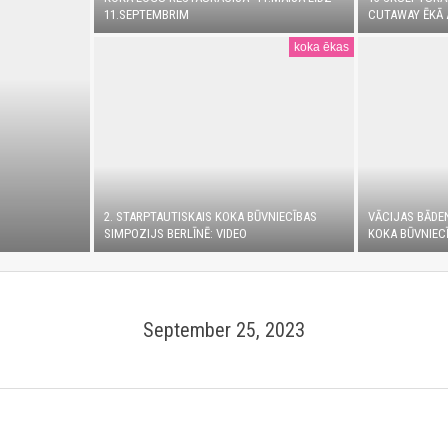
11.SEPTEMBRIM
CUTAWAY ĒKĀ 
koka ēkas
2. STARPTAUTISKAIS KOKA BŪVNIECĪBAS
VĀCIJAS BĀDE
SIMPOZIJS BERLĪNĒ: VIDEO
KOKA BŪVNIECĪ
September 25, 2023