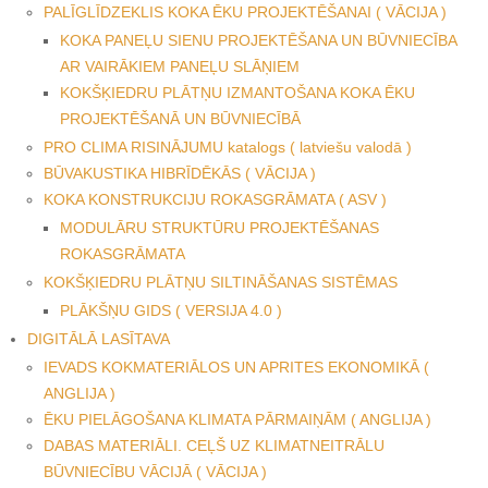
PALĪGLĪDZEKLIS KOKA ĒKU PROJEKTĒŠANAI ( VĀCIJA )
KOKA PANEĻU SIENU PROJEKTĒŠANA UN BŪVNIECĪBA
AR VAIRĀKIEM PANEĻU SLĀŅIEM
KOKŠĶIEDRU PLĀTŅU IZMANTOŠANA KOKA ĒKU
PROJEKTĒŠANĀ UN BŪVNIECĪBĀ
PRO CLIMA RISINĀJUMU katalogs ( latviešu valodā )
BŪVAKUSTIKA HIBRĪDĒKĀS ( VĀCIJA )
KOKA KONSTRUKCIJU ROKASGRĀMATA ( ASV )
MODULĀRU STRUKTŪRU PROJEKTĒŠANAS
ROKASGRĀMATA
KOKŠĶIEDRU PLĀTŅU SILTINĀŠANAS SISTĒMAS
PLĀKŠŅU GIDS ( VERSIJA 4.0 )
DIGITĀLĀ LASĪTAVA
IEVADS KOKMATERIĀLOS UN APRITES EKONOMIKĀ (
ANGLIJA )
ĒKU PIELĀGOŠANA KLIMATA PĀRMAIŅĀM ( ANGLIJA )
DABAS MATERIĀLI. CEĻŠ UZ KLIMATNEITRĀLU
BŪVNIECĪBU VĀCIJĀ ( VĀCIJA )