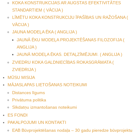
KOKA KONSTRUKCIJAS AR AUGSTAS EFEKTIVITĀTES
STANDARTIEM ( VĀCIJA )
LĪMĒTU KOKA KONSTRUKCIJU ĪPAŠĪBAS UN RAŽOŠANA (
VĀCIJA )
JAUNA MODEĻA ĒKA ( ANGLIJA )
JAUNĀ ĒKU MODEĻA PROJEKTĒŠANAS FILOZOFIJA (
ANGLIJA )
JAUNĀ MODEĻA ĒKAS. DETAĻZĪMĒJUMI. ( ANGLIJA )
ZVIEDRU KOKA GALDNIECĪBAS ROKASGRĀMATA (
ZVIEDRIJA )
MŪSU MISIJA
MĀJASLAPAS LIETOŠANAS NOTEIKUMI
Distances līgums
Privātuma politika
Sīkdatņu izmantošanas noteikumi
ES FONDI
PAKALPOJUMI UN KONTAKTI
EAB Būvprojektēšanas nodaļa – 30 gadu pieredze būvprojektu