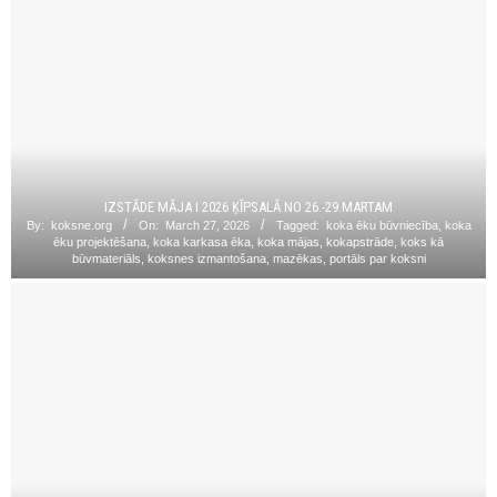
IZSTĀDE MĀJA I 2026 ĶĪPSALĀ NO 26.-29.MARTAM
By:
koksne.org
On:
March 27, 2026
Tagged:
koka ēku būvniecība
,
koka
ēku projektēšana
,
koka karkasa ēka
,
koka mājas
,
kokapstrāde
,
koks kā
būvmateriāls
,
koksnes izmantošana
,
mazēkas
,
portāls par koksni