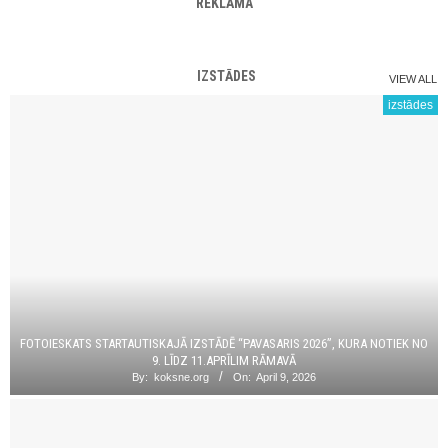
REKLĀMA
IZSTĀDES
VIEW ALL
izstādes
FOTOIESKATS STARTAUTISKAJĀ IZSTĀDĒ “PAVASARIS 2026”, KURA NOTIEK NO
9. LĪDZ 11.APRĪLIM RĀMAVĀ
By:
koksne.org
On:
April 9, 2026