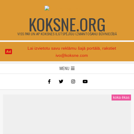
Skip
to
KOKSNE.ORG
content
VISS PAR UN AP KOKSNES ILGTSPĒJĪGU IZMANTOŠANU BŪVNIECĪBĀ
Lai izvietotu savu reklāmu šajā portālā, rakstiet
ivo@koksne.com
Secondary
MENU
Navigation
Menu
koka ēkas