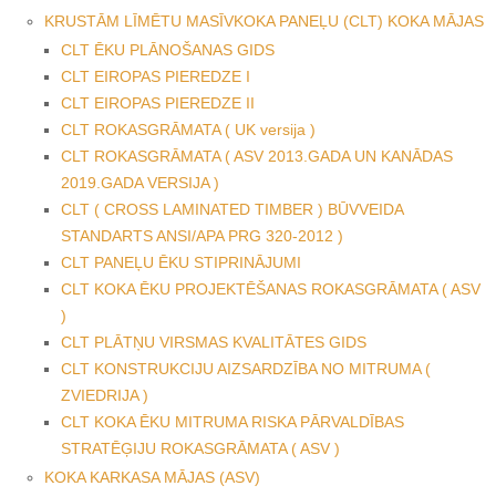
KRUSTĀM LĪMĒTU MASĪVKOKA PANEĻU (CLT) KOKA MĀJAS
CLT ĒKU PLĀNOŠANAS GIDS
CLT EIROPAS PIEREDZE I
CLT EIROPAS PIEREDZE II
CLT ROKASGRĀMATA ( UK versija )
CLT ROKASGRĀMATA ( ASV 2013.GADA UN KANĀDAS
2019.GADA VERSIJA )
CLT ( CROSS LAMINATED TIMBER ) BŪVVEIDA
STANDARTS ANSI/APA PRG 320-2012 )
CLT PANEĻU ĒKU STIPRINĀJUMI
CLT KOKA ĒKU PROJEKTĒŠANAS ROKASGRĀMATA ( ASV
)
CLT PLĀTŅU VIRSMAS KVALITĀTES GIDS
CLT KONSTRUKCIJU AIZSARDZĪBA NO MITRUMA (
ZVIEDRIJA )
CLT KOKA ĒKU MITRUMA RISKA PĀRVALDĪBAS
STRATĒĢIJU ROKASGRĀMATA ( ASV )
KOKA KARKASA MĀJAS (ASV)