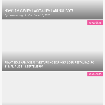
NOVĒLAM SAVIEM LASĪTĀJIEM LABI NOLĪGOT!
By:
koksne.org
On:
June 18, 2026
koka ēkas
PRAKTISKĀS APMĀCĪBAS “VĒSTURISKO ĒKU KOKA LOGU RESTAURĀCIJA”
11.MAIJA LĪDZ 11.SEPTEMBRIM
koka ēkas