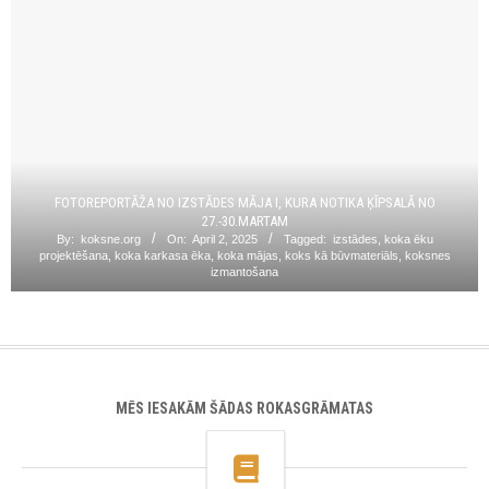
FOTOREPORTĀŽA NO IZSTĀDES MĀJA I, KURA NOTIKA ĶĪPSALĀ NO
27.-30.MARTAM
By:
koksne.org
On:
April 2, 2025
Tagged:
izstādes
,
koka ēku
projektēšana
,
koka karkasa ēka
,
koka mājas
,
koks kā būvmateriāls
,
koksnes
izmantošana
MĒS IESAKĀM ŠĀDAS ROKASGRĀMATAS