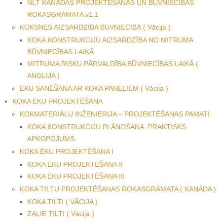
NLT KANĀDAS PROJEKTĒŠANAS UN BŪVNIECĪBAS
ROKASGRĀMATA v1.1
KOKSNES AIZSARDZĪBA BŪVNIECĪBĀ ( Vācija )
KOKA KONSTRUKCIJU AIZSARDZĪBA NO MITRUMA
BŪVNIECĪBAS LAIKĀ
MITRUMA RISKU PĀRVALDĪBA BŪVNIECĪBAS LAIKĀ (
ANGLIJA )
ĒKU SANĒŠANA AR KOKA PANEĻIEM ( Vācija )
KOKA ĒKU PROJEKTĒŠANA
KOKMATERIĀLU INŽENIERIJA – PROJEKTĒŠANAS PAMATI
KOKA KONSTRUKCIJU PLĀNOŠANA. PRAKTISKS
APKOPOJUMS.
KOKA ĒKU PROJEKTĒŠANA I
KOKA ĒKU PROJEKTĒŠANA II
KOKA ĒKU PROJEKTĒŠANA III
KOKA TILTU PROJEKTĒŠANAS ROKASGRĀMATA ( KANĀDA )
KOKA TILTI ( VĀCIJA )
ZAĻIE TILTI ( Vācija )