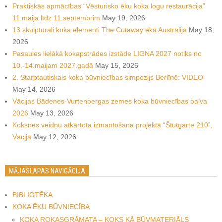
Praktiskās apmācības “Vēsturisko ēku koka logu restaurācija”
11.maija līdz 11.septembrim
May 19, 2026
13 skulpturāli koka elementi The Cutaway ēkā Austrālijā
May 18,
2026
Pasaules lielākā kokapstrādes izstāde LIGNA 2027 notiks no
10.-14.maijam 2027.gadā
May 15, 2026
2. Starptautiskais koka būvniecības simpozijs Berlīnē: VIDEO
May 14, 2026
Vācijas Bādenes-Vurtenbergas zemes koka būvniecības balva
2026
May 13, 2026
Koksnes veidņu atkārtota izmantošana projektā “Štutgarte 210”,
Vācijā
May 12, 2026
MĀJASLAPAS NAVIGĀCIJA
BIBLIOTĒKA
KOKA ĒKU BŪVNIECĪBA
KOKA ROKASGRĀMATA – KOKS KĀ BŪVMATERIĀLS