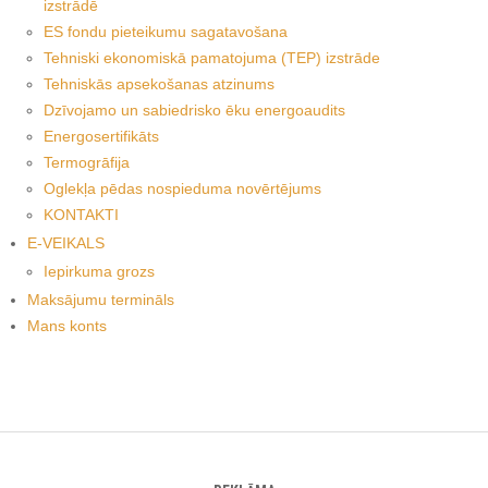
izstrādē
ES fondu pieteikumu sagatavošana
Tehniski ekonomiskā pamatojuma (TEP) izstrāde
Tehniskās apsekošanas atzinums
Dzīvojamo un sabiedrisko ēku energoaudits
Energosertifikāts
Termogrāfija
Oglekļa pēdas nospieduma novērtējums
KONTAKTI
E-VEIKALS
Iepirkuma grozs
Maksājumu termināls
Mans konts