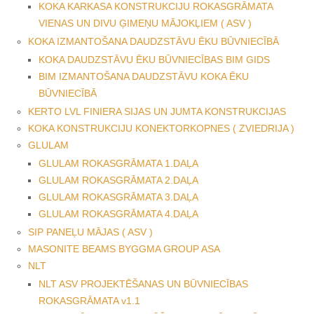
KOKA KARKASA KONSTRUKCIJU ROKASGRĀMATA
VIENAS UN DIVU ĢIMEŅU MĀJOKĻIEM ( ASV )
KOKA IZMANTOŠANA DAUDZSTĀVU ĒKU BŪVNIECĪBĀ
KOKA DAUDZSTĀVU ĒKU BŪVNIECĪBAS BIM GIDS
BIM IZMANTOŠANA DAUDZSTĀVU KOKA ĒKU
BŪVNIECĪBĀ
KERTO LVL FINIERA SIJAS UN JUMTA KONSTRUKCIJAS
KOKA KONSTRUKCIJU KONEKTORKOPNES ( ZVIEDRIJA )
GLULAM
GLULAM ROKASGRĀMATA 1.DAĻA
GLULAM ROKASGRĀMATA 2.DAĻA
GLULAM ROKASGRĀMATA 3.DAĻA
GLULAM ROKASGRĀMATA 4.DAĻA
SIP PANEĻU MĀJAS ( ASV )
MASONITE BEAMS BYGGMA GROUP ASA
NLT
NLT ASV PROJEKTĒŠANAS UN BŪVNIECĪBAS
ROKASGRĀMATA v1.1