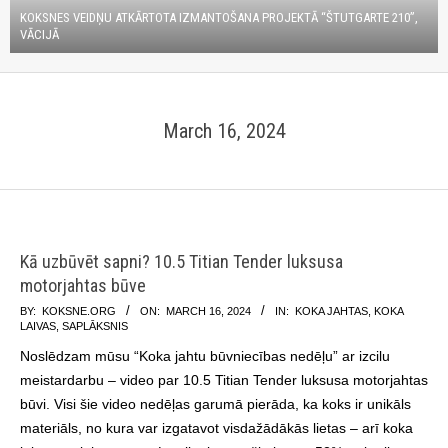
KOKSNES VEIDŅU ATKĀRTOTA IZMANTOŠANA PROJEKTĀ “ŠTUTGARTE 210”,
VĀCIJĀ
March 16, 2024
Kā uzbūvēt sapni? 10.5 Titian Tender luksusa
motorjahtas būve
2024-
BY:
KOKSNE.ORG
ON:
MARCH 16, 2024
IN:
KOKA JAHTAS
,
KOKA
LAIVAS
,
SAPLĀKSNIS
03-
Noslēdzam mūsu “Koka jahtu būvniecības nedēļu” ar izcilu
16
meistardarbu – video par 10.5 Titian Tender luksusa motorjahtas
būvi. Visi šie video nedēļas garumā pierāda, ka koks ir unikāls
materiāls, no kura var izgatavot visdažādākās lietas – arī koka