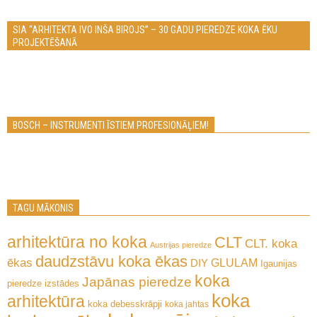
SIA “ARHITEKTA IVO INŠA BIROJS” – 30 GADU PIEREDZE KOKA ĒKU
PROJEKTĒŠANĀ
BOSCH – INSTRUMENTI ĪSTIEM PROFESIONĀĻIEM!
TAGU MĀKONIS
arhitektūra no koka
CLT
CLT. koka
Austrijas pieredze
daudzstāvu koka ēkas
ēkas
GLULAM
DIY
Igaunijas
koka
Japānas pieredze
pieredze
izstādes
koka
arhitektūra
koka debesskrāpji
koka jahtas