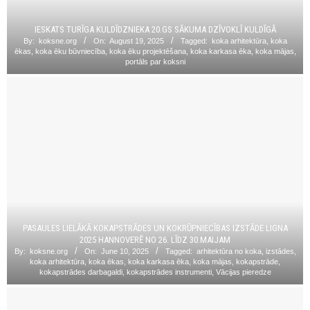
IESKATS TURĪGA KULDĪDZNIEKA 20.GS SĀKUMA DZĪVOKLĪ KULDĪGĀ
By:
koksne.org
On:
August 19, 2025
Tagged:
koka arhitektūra
,
koka
ēkas
,
koka ēku būvniecība
,
koka ēku projektēšana
,
koka karkasa ēka
,
koka mājas
,
portāls par koksni
PASAULES LIELĀKĀ KOKAPSTRĀDES UN KOKRŪPNIECĪBAS IZSTĀDE LIGNA
2025 HANNOVERĒ NO 26. LĪDZ 30.MAIJAM
By:
koksne.org
On:
June 10, 2025
Tagged:
arhitektūra no koka
,
izstādes
,
koka arhitektūra
,
koka ēkas
,
koka karkasa ēka
,
koka mājas
,
kokapstrāde
,
kokapstrādes darbagaldi
,
kokapstrādes instrumenti
,
Vācijas pieredze