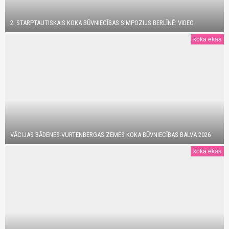
2. STARPTAUTISKAIS KOKA BŪVNIECĪBAS SIMPOZIJS BERLĪNĒ: VIDEO
koka ēkas
VĀCIJAS BĀDENES-VURTENBERGAS ZEMES KOKA BŪVNIECĪBAS BALVA 2026
koka ēkas