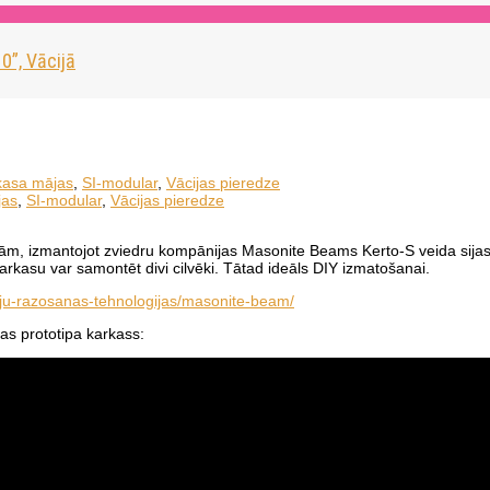
0”, Vācijā
kasa mājas
,
SI-modular
,
Vācijas pieredze
jas
,
SI-modular
,
Vācijas pieredze
m, izmantojot zviedru kompānijas Masonite Beams Kerto-S veida sijas. Bū
rkasu var samontēt divi cilvēki. Tātad ideāls DIY izmatošanai.
ju-razosanas-tehnologijas/masonite-beam/
as prototipa karkass: