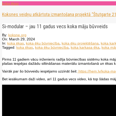
koka ēkas
Koksnes veidņu atkārtota izmantošana projektā “Štutgarte 21
Si-modular – jau 11 gadus vecs koka māju būvveids
By:
koksne.org
On:
March 29, 2024
In:
koka ēkas
,
koka ēku būvniecība
,
koka ēku projektēšana
,
koka kar
Tagged:
koka ēkas
,
koka ēku būvniecība
,
koka karkasa ēka
,
koka mā
Pirms 11 gadiem vācu inženieris radīja būvniecības sistēmu koka mājā
plašas iespējas dažādu siltināšanas materiālu izmantošanā un ēkas ka
Vairāk par šo būvveidu iespējams uzzināt šeit:
https://hem.lv/koka-ma
Bet iesākumam daži video, arī 11 gadus vecs video, kā top šādas māj