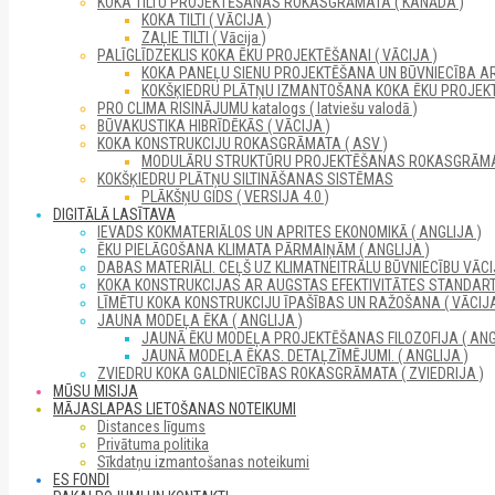
KOKA TILTU PROJEKTĒŠANAS ROKASGRĀMATA ( KANĀDA )
KOKA TILTI ( VĀCIJA )
ZAĻIE TILTI ( Vācija )
PALĪGLĪDZEKLIS KOKA ĒKU PROJEKTĒŠANAI ( VĀCIJA )
KOKA PANEĻU SIENU PROJEKTĒŠANA UN BŪVNIECĪBA A
KOKŠĶIEDRU PLĀTŅU IZMANTOŠANA KOKA ĒKU PROJEKT
PRO CLIMA RISINĀJUMU katalogs ( latviešu valodā )
BŪVAKUSTIKA HIBRĪDĒKĀS ( VĀCIJA )
KOKA KONSTRUKCIJU ROKASGRĀMATA ( ASV )
MODULĀRU STRUKTŪRU PROJEKTĒŠANAS ROKASGRĀM
KOKŠĶIEDRU PLĀTŅU SILTINĀŠANAS SISTĒMAS
PLĀKŠŅU GIDS ( VERSIJA 4.0 )
DIGITĀLĀ LASĪTAVA
IEVADS KOKMATERIĀLOS UN APRITES EKONOMIKĀ ( ANGLIJA )
ĒKU PIELĀGOŠANA KLIMATA PĀRMAIŅĀM ( ANGLIJA )
DABAS MATERIĀLI. CEĻŠ UZ KLIMATNEITRĀLU BŪVNIECĪBU VĀCIJ
KOKA KONSTRUKCIJAS AR AUGSTAS EFEKTIVITĀTES STANDARTI
LĪMĒTU KOKA KONSTRUKCIJU ĪPAŠĪBAS UN RAŽOŠANA ( VĀCIJA
JAUNA MODEĻA ĒKA ( ANGLIJA )
JAUNĀ ĒKU MODEĻA PROJEKTĒŠANAS FILOZOFIJA ( ANG
JAUNĀ MODEĻA ĒKAS. DETAĻZĪMĒJUMI. ( ANGLIJA )
ZVIEDRU KOKA GALDNIECĪBAS ROKASGRĀMATA ( ZVIEDRIJA )
MŪSU MISIJA
MĀJASLAPAS LIETOŠANAS NOTEIKUMI
Distances līgums
Privātuma politika
Sīkdatņu izmantošanas noteikumi
ES FONDI