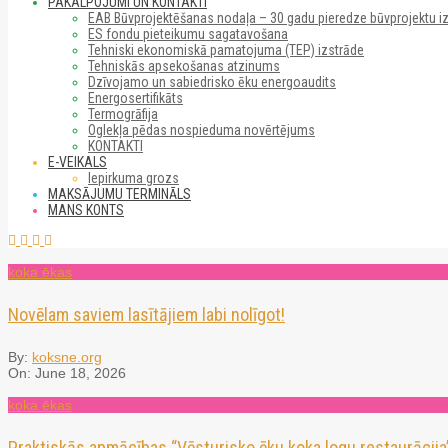
PAKALPOJUMI UN KONTAKTI
EAB Būvprojektēšanas nodaļa – 30 gadu pieredze būvprojektu i
ES fondu pieteikumu sagatavošana
Tehniski ekonomiskā pamatojuma (TEP) izstrāde
Tehniskās apsekošanas atzinums
Dzīvojamo un sabiedrisko ēku energoaudits
Energosertifikāts
Termogrāfija
Oglekļa pēdas nospieduma novērtējums
KONTAKTI
E-VEIKALS
Iepirkuma grozs
MAKSĀJUMU TERMINĀLS
MANS KONTS
koka ēkas
Novēlam saviem lasītājiem labi nolīgot!
By:
koksne.org
On:
June 18, 2026
koka ēkas
Praktiskās apmācības “Vēsturisko ēku koka logu restaurācija