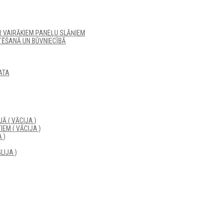
R VAIRĀKIEM PANEĻU SLĀŅIEM
ĒŠANĀ UN BŪVNIECĪBĀ
ATA
Ā ( VĀCIJA )
EM ( VĀCIJA )
 )
LIJA )