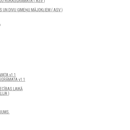
JU ROKASGRĀMATA ( ASV )
UN DIVU ĢIMEŅU MĀJOKĻIEM ( ASV )
Ā
ATA v1.1
SGRĀMATA v1.1
ECĪBAS LAIKĀ
IJA )
JUMS.