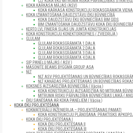
CLT KOKA ĒKU MITRUMA RISKA PĀRVALDĪBAS STRATĒĢI
KOKA KARKASA MĀJAS (ASV)
KOKA KARKASA KONSTRUKCIJU ROKASGRĀMATA VIENAS 
KOKA IZMANTOŠANA DAUDZSTĀVU ĒKU BŪVNIECĪBĀ
KOKA DAUDZSTĀVU ĒKU BŪVNIECĪBAS BIM GIDS
BIM IZMANTOŠANA DAUDZSTĀVU KOKA ĒKU BŪVNIECĪB
KERTO LVL FINIERA SIJAS UN JUMTA KONSTRUKCIJAS
KOKA KONSTRUKCIJU KONEKTORKOPNES ( ZVIEDRIJA )
GLULAM
GLULAM ROKASGRĀMATA 1.DAĻA
GLULAM ROKASGRĀMATA 2.DAĻA
GLULAM ROKASGRĀMATA 3.DAĻA
GLULAM ROKASGRĀMATA 4.DAĻA
SIP PANEĻU MĀJAS ( ASV )
MASONITE BEAMS BYGGMA GROUP ASA
NLT
NLT ASV PROJEKTĒŠANAS UN BŪVNIECĪBAS ROKASGRĀM
NLT KANĀDAS PROJEKTĒŠANAS UN BŪVNIECĪBAS ROKA
KOKSNES AIZSARDZĪBA BŪVNIECĪBĀ ( Vācija )
KOKA KONSTRUKCIJU AIZSARDZĪBA NO MITRUMA BŪVNI
MITRUMA RISKU PĀRVALDĪBA BŪVNIECĪBAS LAIKĀ ( ANGL
ĒKU SANĒŠANA AR KOKA PANEĻIEM ( Vācija )
KOKA ĒKU PROJEKTĒŠANA
KOKMATERIĀLU INŽENIERIJA – PROJEKTĒŠANAS PAMATI
KOKA KONSTRUKCIJU PLĀNOŠANA. PRAKTISKS APKOPO
KOKA ĒKU PROJEKTĒŠANA I
KOKA ĒKU PROJEKTĒŠANA II
KOKA ĒKU PROJEKTĒŠANA III