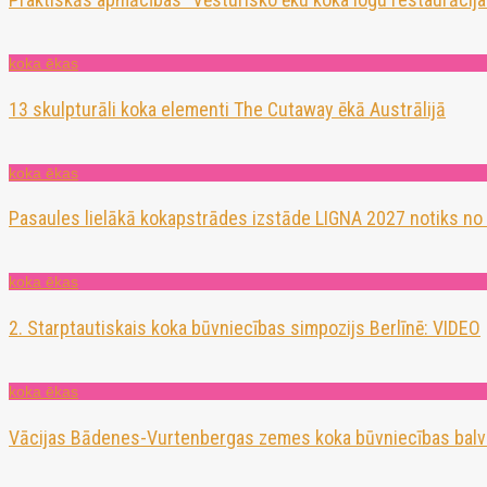
koka ēkas
13 skulpturāli koka elementi The Cutaway ēkā Austrālijā
koka ēkas
Pasaules lielākā kokapstrādes izstāde LIGNA 2027 notiks no
koka ēkas
2. Starptautiskais koka būvniecības simpozijs Berlīnē: VIDEO
koka ēkas
Vācijas Bādenes-Vurtenbergas zemes koka būvniecības balv