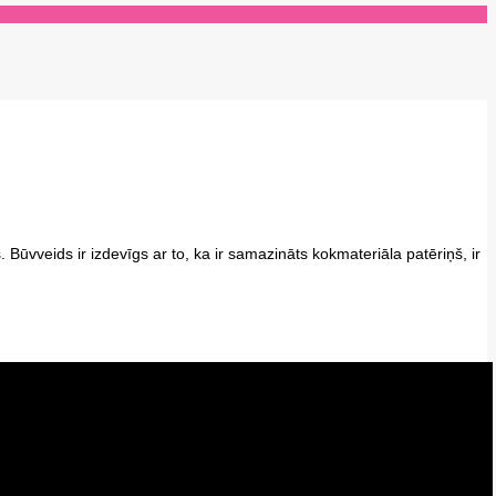
vveids ir izdevīgs ar to, ka ir samazināts kokmateriāla patēriņš, ir