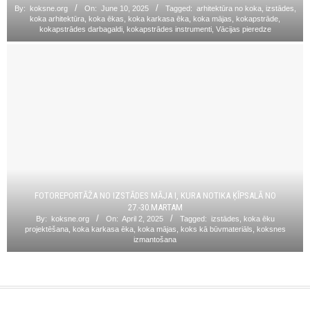
By:
koksne.org
On:
June 10, 2025
Tagged:
arhitektūra no koka
,
izstādes
,
koka arhitektūra
,
koka ēkas
,
koka karkasa ēka
,
koka mājas
,
kokapstrāde
,
kokapstrādes darbagaldi
,
kokapstrādes instrumenti
,
Vācijas pieredze
FOTOREPORTĀŽA NO IZSTĀDES MĀJA I, KURA NOTIKA ĶĪPSALĀ NO
27.-30.MARTAM
By:
koksne.org
On:
April 2, 2025
Tagged:
izstādes
,
koka ēku
projektēšana
,
koka karkasa ēka
,
koka mājas
,
koks kā būvmateriāls
,
koksnes
izmantošana