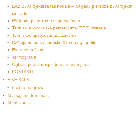
EAB Būvprojektēšanas nodaļa – 30 gadu pieredze būvprojektu
izstrādē
ES fondu pieteikumu sagatavošana
Tehniski ekonomiskā pamatojuma (TEP) izstrāde
Tehniskās apsekošanas atzinums
Dzīvojamo un sabiedrisko ēku energoaudits
Energosertifikāts
Termogrāfija
Oglekļa pēdas nospieduma novērtējums
KONTAKTI
E-VEIKALS
Iepirkuma grozs
Maksājumu termināls
Mans konts