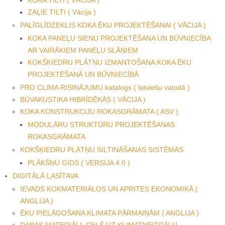
ZAĻIE TILTI ( Vācija )
PALĪGLĪDZEKLIS KOKA ĒKU PROJEKTĒŠANAI ( VĀCIJA )
KOKA PANEĻU SIENU PROJEKTĒŠANA UN BŪVNIECĪBA
AR VAIRĀKIEM PANEĻU SLĀŅIEM
KOKŠĶIEDRU PLĀTŅU IZMANTOŠANA KOKA ĒKU
PROJEKTĒŠANĀ UN BŪVNIECĪBĀ
PRO CLIMA RISINĀJUMU katalogs ( latviešu valodā )
BŪVAKUSTIKA HIBRĪDĒKĀS ( VĀCIJA )
KOKA KONSTRUKCIJU ROKASGRĀMATA ( ASV )
MODULĀRU STRUKTŪRU PROJEKTĒŠANAS
ROKASGRĀMATA
KOKŠĶIEDRU PLĀTŅU SILTINĀŠANAS SISTĒMAS
PLĀKŠŅU GIDS ( VERSIJA 4.0 )
DIGITĀLĀ LASĪTAVA
IEVADS KOKMATERIĀLOS UN APRITES EKONOMIKĀ (
ANGLIJA )
ĒKU PIELĀGOŠANA KLIMATA PĀRMAIŅĀM ( ANGLIJA )
DABAS MATERIĀLI. CEĻŠ UZ KLIMATNEITRĀLU