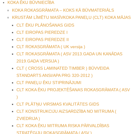
KOKA ĒKU BŪVNIECĪBA
KOKA ROKASGRĀMATA – KOKS KĀ BŪVMATERIĀLS
KRUSTĀM LĪMĒTU MASĪVKOKA PANEĻU (CLT) KOKA MĀJAS
CLT ĒKU PLĀNOŠANAS GIDS
CLT EIROPAS PIEREDZE I
CLT EIROPAS PIEREDZE II
CLT ROKASGRĀMATA ( UK versija )
CLT ROKASGRĀMATA ( ASV 2013.GADA UN KANĀDAS
2019.GADA VERSIJA )
CLT ( CROSS LAMINATED TIMBER ) BŪVVEIDA
STANDARTS ANSI/APA PRG 320-2012 )
CLT PANEĻU ĒKU STIPRINĀJUMI
CLT KOKA ĒKU PROJEKTĒŠANAS ROKASGRĀMATA ( ASV
)
CLT PLĀTŅU VIRSMAS KVALITĀTES GIDS
CLT KONSTRUKCIJU AIZSARDZĪBA NO MITRUMA (
ZVIEDRIJA )
CLT KOKA ĒKU MITRUMA RISKA PĀRVALDĪBAS
STRATĒĢIJU ROKASGRĀMATA ( ASV )