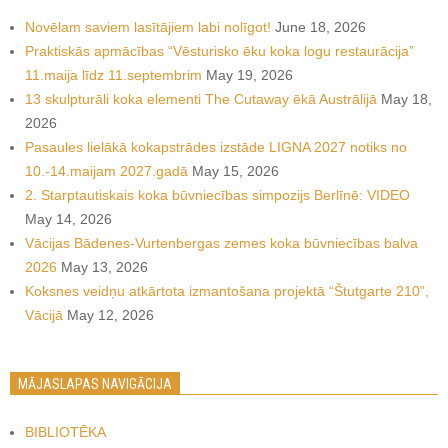
Novēlam saviem lasītājiem labi nolīgot!
June 18, 2026
Praktiskās apmācības “Vēsturisko ēku koka logu restaurācija”
11.maija līdz 11.septembrim
May 19, 2026
13 skulpturāli koka elementi The Cutaway ēkā Austrālijā
May 18,
2026
Pasaules lielākā kokapstrādes izstāde LIGNA 2027 notiks no
10.-14.maijam 2027.gadā
May 15, 2026
2. Starptautiskais koka būvniecības simpozijs Berlīnē: VIDEO
May 14, 2026
Vācijas Bādenes-Vurtenbergas zemes koka būvniecības balva
2026
May 13, 2026
Koksnes veidņu atkārtota izmantošana projektā “Štutgarte 210”,
Vācijā
May 12, 2026
MĀJASLAPAS NAVIGĀCIJA
BIBLIOTĒKA