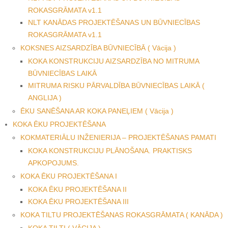
ROKASGRĀMATA v1.1
NLT KANĀDAS PROJEKTĒŠANAS UN BŪVNIECĪBAS
ROKASGRĀMATA v1.1
KOKSNES AIZSARDZĪBA BŪVNIECĪBĀ ( Vācija )
KOKA KONSTRUKCIJU AIZSARDZĪBA NO MITRUMA
BŪVNIECĪBAS LAIKĀ
MITRUMA RISKU PĀRVALDĪBA BŪVNIECĪBAS LAIKĀ (
ANGLIJA )
ĒKU SANĒŠANA AR KOKA PANEĻIEM ( Vācija )
KOKA ĒKU PROJEKTĒŠANA
KOKMATERIĀLU INŽENIERIJA – PROJEKTĒŠANAS PAMATI
KOKA KONSTRUKCIJU PLĀNOŠANA. PRAKTISKS
APKOPOJUMS.
KOKA ĒKU PROJEKTĒŠANA I
KOKA ĒKU PROJEKTĒŠANA II
KOKA ĒKU PROJEKTĒŠANA III
KOKA TILTU PROJEKTĒŠANAS ROKASGRĀMATA ( KANĀDA )
KOKA TILTI ( VĀCIJA )