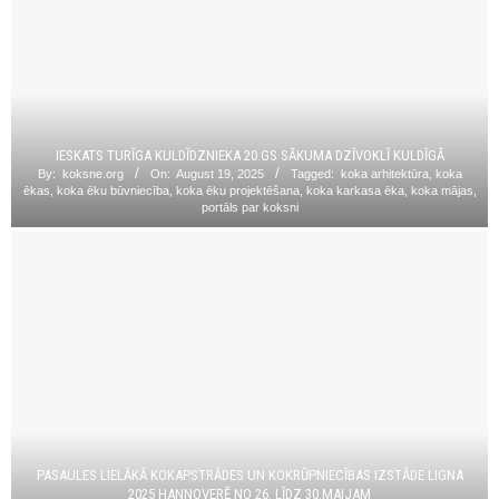
IESKATS TURĪGA KULDĪDZNIEKA 20.GS SĀKUMA DZĪVOKLĪ KULDĪGĀ
By:
koksne.org
On:
August 19, 2025
Tagged:
koka arhitektūra
,
koka
ēkas
,
koka ēku būvniecība
,
koka ēku projektēšana
,
koka karkasa ēka
,
koka mājas
,
portāls par koksni
PASAULES LIELĀKĀ KOKAPSTRĀDES UN KOKRŪPNIECĪBAS IZSTĀDE LIGNA
2025 HANNOVERĒ NO 26. LĪDZ 30.MAIJAM