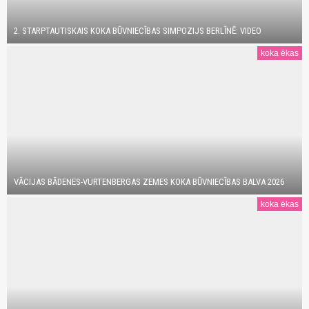
2. STARPTAUTISKAIS KOKA BŪVNIECĪBAS SIMPOZIJS BERLĪNĒ: VIDEO
koka ēkas
VĀCIJAS BĀDENES-VURTENBERGAS ZEMES KOKA BŪVNIECĪBAS BALVA 2026
koka ēkas