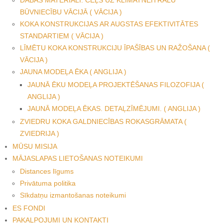
BŪVNIECĪBU VĀCIJĀ ( VĀCIJA )
KOKA KONSTRUKCIJAS AR AUGSTAS EFEKTIVITĀTES
STANDARTIEM ( VĀCIJA )
LĪMĒTU KOKA KONSTRUKCIJU ĪPAŠĪBAS UN RAŽOŠANA (
VĀCIJA )
JAUNA MODEĻA ĒKA ( ANGLIJA )
JAUNĀ ĒKU MODEĻA PROJEKTĒŠANAS FILOZOFIJA (
ANGLIJA )
JAUNĀ MODEĻA ĒKAS. DETAĻZĪMĒJUMI. ( ANGLIJA )
ZVIEDRU KOKA GALDNIECĪBAS ROKASGRĀMATA (
ZVIEDRIJA )
MŪSU MISIJA
MĀJASLAPAS LIETOŠANAS NOTEIKUMI
Distances līgums
Privātuma politika
Sīkdatņu izmantošanas noteikumi
ES FONDI
PAKALPOJUMI UN KONTAKTI