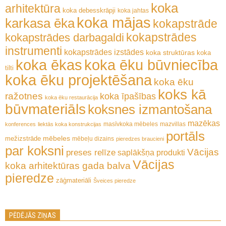
koka
arhitektūra
koka debesskrāpji
koka jahtas
koka mājas
karkasa ēka
kokapstrāde
kokapstrādes
kokapstrādes darbagaldi
instrumenti
kokapstrādes izstādes
koka struktūras
koka
koka ēkas
koka ēku būvniecība
tilti
koka ēku projektēšana
koka ēku
koks kā
ražotnes
koka īpašības
koka ēku restaurācija
būvmateriāls
koksnes izmantošana
mazēkas
masīvkoka mēbeles
mazvillas
konferences
liektās koka konstrukcijas
portāls
mēbeles
mežizstrāde
mēbeļu dizains
pieredzes braucieni
par koksni
Vācijas
preses relīze
saplākšņa produkti
Vācijas
koka arhitektūras gada balva
pieredze
zāģmateriāli
Šveices pieredze
PĒDĒJĀS ZIŅAS