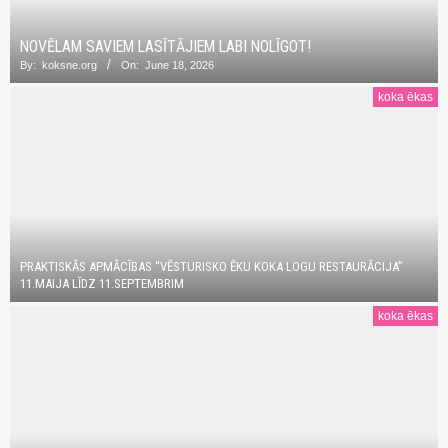
NOVĒLAM SAVIEM LASĪTĀJIEM LABI NOLĪGOT!
By:
koksne.org
On:
June 18, 2026
koka ēkas
PRAKTISKĀS APMĀCĪBAS “VĒSTURISKO ĒKU KOKA LOGU RESTAURĀCIJA”
11.MAIJA LĪDZ 11.SEPTEMBRIM
koka ēkas