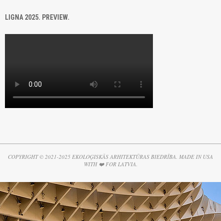
LIGNA 2025. PREVIEW.
COPYRIGHT © 2021-2025 EKOLOĢISKĀS ARHITEKTŪRAS BIEDRĪBA. MADE IN USA
WITH ❤️ FOR LATVIA.