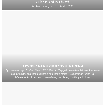
9. LĪDZ 11.APRĪLIM RĀMAVĀ
By:
koksne.org
On:
April 9, 2026
IZSTĀDE MĀJA I 2026 ĶĪPSALĀ NO 26.-29.MARTAM
By:
koksne.org
On:
March 27, 2026
Tagged:
koka ēku būvniecība
,
koka
ēku projektēšana
,
koka karkasa ēka
,
koka mājas
,
kokapstrāde
,
koks kā
būvmateriāls
,
koksnes izmantošana
,
mazēkas
,
portāls par koksni