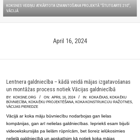
KOKSNES VEIDŅU ATKĀRTOTA IZMANTOŠANA PROJEKTĀ “ŠTUTGARTE 210”,
VĀCIJĀ
April 16, 2024
Lentnera galdniecība – kādā veidā mājas izgatavošanas
un montāžas process notiek Vācijas galdniecībā
2024-
BY:
KOKSNE.ORG
ON:
APRIL 16, 2024
IN:
KOKA ĒKAS
,
KOKA ĒKU
BŪVNIECĪBA
,
KOKA ĒKU PROJEKTĒŠANA
,
KOKA KONSTRUKCIJU RAŽOTNES
,
04-
VĀCIJAS PIEREDZE
16
Vācijā ar koka māju būvniecību nodarbojas gan lielas
kompānijas, gan arī nelielas galdniecības. Iepriekš esam bijuši
videoekskursijās pa lielām rūpnīcām, bet šoreiz ielūkosimies
nelielā galdniecībā un apskatīsim kā notiek koka mājas