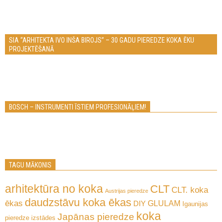
SIA “ARHITEKTA IVO INŠA BIROJS” – 30 GADU PIEREDZE KOKA ĒKU
PROJEKTĒŠANĀ
BOSCH – INSTRUMENTI ĪSTIEM PROFESIONĀĻIEM!
TAGU MĀKONIS
arhitektūra no koka
CLT
CLT. koka
Austrijas pieredze
daudzstāvu koka ēkas
ēkas
GLULAM
DIY
Igaunijas
koka
Japānas pieredze
pieredze
izstādes