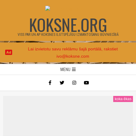
Skip
to
KOKSNE.ORG
content
VISS PAR UN AP KOKSNES ILGTSPĒJĪGU IZMANTOŠANU BŪVNIECĪBĀ
Lai izvietotu savu reklāmu šajā portālā, rakstiet
ivo@koksne.com
Secondary
MENU
Navigation
Menu
koka ēkas