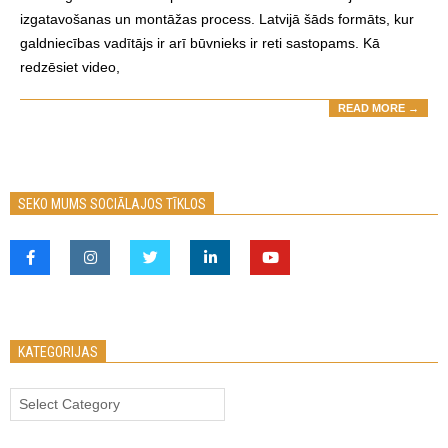
izgatavošanas un montāžas process. Latvijā šāds formāts, kur
galdniecības vadītājs ir arī būvnieks ir reti sastopams. Kā
redzēsiet video,
READ MORE →
SEKO MUMS SOCIĀLAJOS TĪKLOS
KATEGORIJAS
Kategorijas