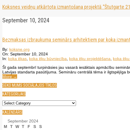
Koksnes veidņu atkārtota izmantošana projektā “Štutgarte 21
September 10, 2024
Bezmaksas izbraukuma seminārs arhitektiem par koka izman
2024-
By:
koksne.org
09-
On:
September 10, 2024
10
In:
koka ēkas
,
koka ēku būvniecība
,
koka ēku projektēšana
,
koka ēku 
Šī gada septembrī turpināsies jau vasarā iesāktais apmācību semināru
Latvijas standarta pasūtījuma. Semināru centrālā tēma ir ilgtspējīga 
More →
SEKO MUMS SOCIĀLAJOS TĪKLOS
KATEGORIJAS
Kategorijas
KALENDĀRS
September 2024
M
T
W
T
F
S
S