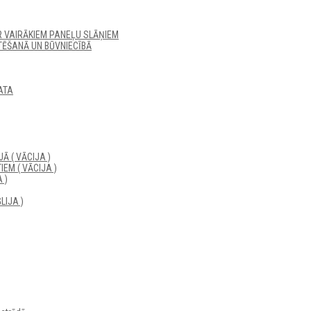
R VAIRĀKIEM PANEĻU SLĀŅIEM
ĒŠANĀ UN BŪVNIECĪBĀ
ATA
Ā ( VĀCIJA )
EM ( VĀCIJA )
 )
LIJA )