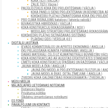
KOKA TILTI ( VĀCIJA )
ZAĻIE TILTI ( Vācija )
PALĪGLĪDZEKLIS KOKA ĒKU PROJEKTĒŠANAI ( VĀCIJA )
KOKA PANEĻU SIENU PROJEKTĒŠANA UN BŪVNIECĪBA A
KOKŠĶIEDRU PLĀTŅU IZMANTOŠANA KOKA ĒKU PROJEKT
PRO CLIMA RISINĀJUMU katalogs ( latviešu valodā )
BŪVAKUSTIKA HIBRĪDĒKĀS ( VĀCIJA )
KOKA KONSTRUKCIJU ROKASGRĀMATA ( ASV )
MODULĀRU STRUKTŪRU PROJEKTĒŠANAS ROKASGRĀM
KOKŠĶIEDRU PLĀTŅU SILTINĀŠANAS SISTĒMAS
PLĀKŠŅU GIDS ( VERSIJA 4.0 )
DIGITĀLĀ LASĪTAVA
IEVADS KOKMATERIĀLOS UN APRITES EKONOMIKĀ ( ANGLIJA )
ĒKU PIELĀGOŠANA KLIMATA PĀRMAIŅĀM ( ANGLIJA )
DABAS MATERIĀLI. CEĻŠ UZ KLIMATNEITRĀLU BŪVNIECĪBU VĀCIJ
KOKA KONSTRUKCIJAS AR AUGSTAS EFEKTIVITĀTES STANDARTI
LĪMĒTU KOKA KONSTRUKCIJU ĪPAŠĪBAS UN RAŽOŠANA ( VĀCIJA
JAUNA MODEĻA ĒKA ( ANGLIJA )
JAUNĀ ĒKU MODEĻA PROJEKTĒŠANAS FILOZOFIJA ( ANG
JAUNĀ MODEĻA ĒKAS. DETAĻZĪMĒJUMI. ( ANGLIJA )
ZVIEDRU KOKA GALDNIECĪBAS ROKASGRĀMATA ( ZVIEDRIJA )
MŪSU MISIJA
MĀJASLAPAS LIETOŠANAS NOTEIKUMI
Distances līgums
Privātuma politika
Sīkdatņu izmantošanas noteikumi
ES FONDI
PAKALPOJUMI UN KONTAKTI