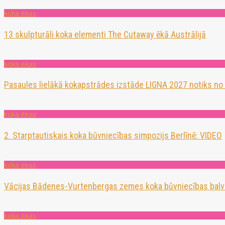
koka ēkas
13 skulpturāli koka elementi The Cutaway ēkā Austrālijā
koka ēkas
Pasaules lielākā kokapstrādes izstāde LIGNA 2027 notiks no
koka ēkas
2. Starptautiskais koka būvniecības simpozijs Berlīnē: VIDEO
koka ēkas
Vācijas Bādenes-Vurtenbergas zemes koka būvniecības balv
koka ēkas