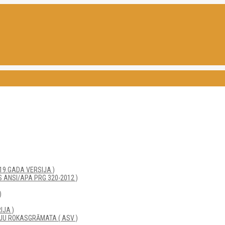
19.GADA VERSIJA )
 ANSI/APA PRG 320-2012 )
)
IJA )
JU ROKASGRĀMATA ( ASV )