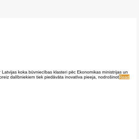
Latvijas koka būvniecības klasteri pēc Ekonomikas ministrijas un
reiz dalībniekiem tiek piedāvāta inovatīva pieeja, nodrošinot
Read