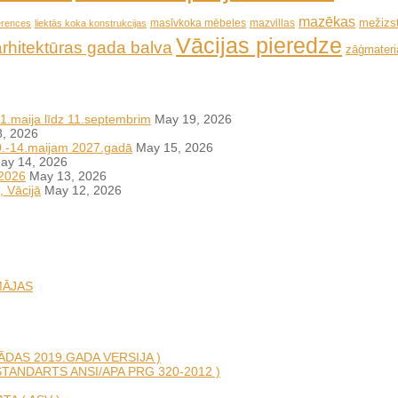
mazēkas
mežizs
masīvkoka mēbeles
mazvillas
erences
liektās koka konstrukcijas
Vācijas pieredze
arhitektūras gada balva
zāģmateriā
11.maija līdz 11.septembrim
May 19, 2026
, 2026
10.-14.maijam 2027.gadā
May 15, 2026
ay 14, 2026
 2026
May 13, 2026
, Vācijā
May 12, 2026
MĀJAS
DAS 2019.GADA VERSIJA )
TANDARTS ANSI/APA PRG 320-2012 )