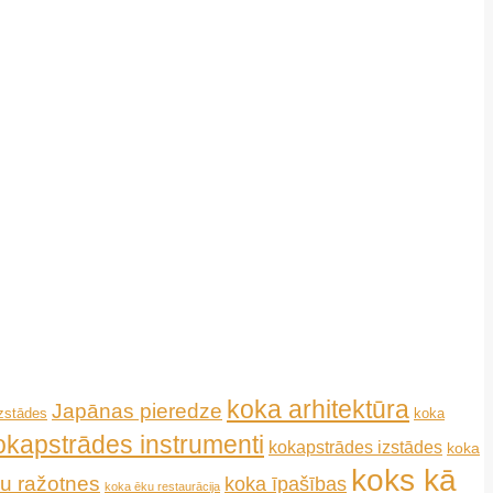
koka arhitektūra
Japānas pieredze
koka
izstādes
okapstrādes instrumenti
kokapstrādes izstādes
koka
koks kā
u ražotnes
koka īpašības
koka ēku restaurācija