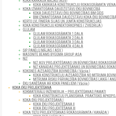
KOKA KARKASA MĀJAS (ASV)
KOKA KARKASA KONSTRUKCIJU ROKASGRĀMATA VIENAS 
KOKA IZMANTOŠANA DAUDZSTĀVU ĒKU BŪVNIECĪBĀ
KOKA DAUDZSTĀVU ĒKU BŪVNIECĪBAS BIM GIDS
BIM IZMANTOŠANA DAUDZSTĀVU KOKA ĒKU BŪVNIECĪB
KERTO LVL FINIERA SIJAS UN JUMTA KONSTRUKCIJAS
KOKA KONSTRUKCIJU KONEKTORKOPNES ( ZVIEDRIJA )
GLULAM
GLULAM ROKASGRĀMATA 1.DAĻA
GLULAM ROKASGRĀMATA 2.DAĻA
GLULAM ROKASGRĀMATA 3.DAĻA
GLULAM ROKASGRĀMATA 4.DAĻA
SIP PANEĻU MĀJAS ( ASV )
MASONITE BEAMS BYGGMA GROUP ASA
NLT
NLT ASV PROJEKTĒŠANAS UN BŪVNIECĪBAS ROKASGRĀM
NLT KANĀDAS PROJEKTĒŠANAS UN BŪVNIECĪBAS ROKA
KOKSNES AIZSARDZĪBA BŪVNIECĪBĀ ( Vācija )
KOKA KONSTRUKCIJU AIZSARDZĪBA NO MITRUMA BŪVNI
MITRUMA RISKU PĀRVALDĪBA BŪVNIECĪBAS LAIKĀ ( ANGL
ĒKU SANĒŠANA AR KOKA PANEĻIEM ( Vācija )
KOKA ĒKU PROJEKTĒŠANA
KOKMATERIĀLU INŽENIERIJA – PROJEKTĒŠANAS PAMATI
KOKA KONSTRUKCIJU PLĀNOŠANA. PRAKTISKS APKOPO
KOKA ĒKU PROJEKTĒŠANA I
KOKA ĒKU PROJEKTĒŠANA II
KOKA ĒKU PROJEKTĒŠANA III
KOKA TILTU PROJEKTĒŠANAS ROKASGRĀMATA ( KANĀDA )