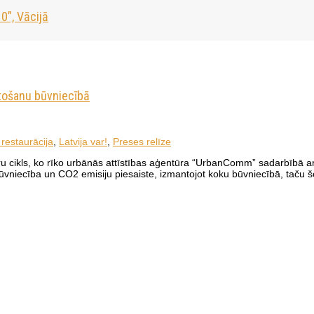
0”, Vācijā
tošanu būvniecībā
restaurācija
,
Latvija var!
,
Preses relīze
 cikls, ko rīko urbānās attīstības aģentūra “UrbanComm” sadarbībā ar 
būvniecība un CO2 emisiju piesaiste, izmantojot koku būvniecībā, taču šo