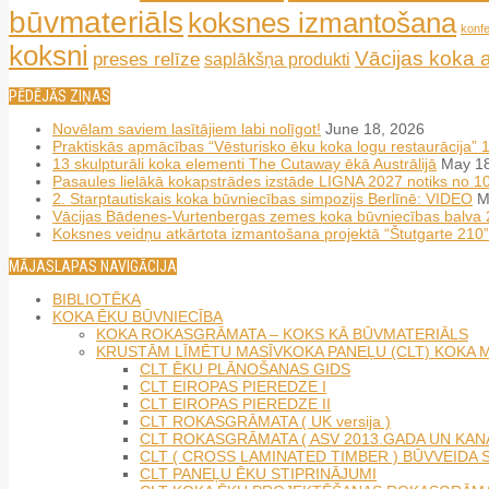
būvmateriāls
koksnes izmantošana
konf
koksni
Vācijas koka 
preses relīze
saplākšņa produkti
PĒDĒJĀS ZIŅAS
Novēlam saviem lasītājiem labi nolīgot!
June 18, 2026
Praktiskās apmācības “Vēsturisko ēku koka logu restaurācija” 
13 skulpturāli koka elementi The Cutaway ēkā Austrālijā
May 18
Pasaules lielākā kokapstrādes izstāde LIGNA 2027 notiks no 
2. Starptautiskais koka būvniecības simpozijs Berlīnē: VIDEO
M
Vācijas Bādenes-Vurtenbergas zemes koka būvniecības balva
Koksnes veidņu atkārtota izmantošana projektā “Štutgarte 210”
MĀJASLAPAS NAVIGĀCIJA
BIBLIOTĒKA
KOKA ĒKU BŪVNIECĪBA
KOKA ROKASGRĀMATA – KOKS KĀ BŪVMATERIĀLS
KRUSTĀM LĪMĒTU MASĪVKOKA PANEĻU (CLT) KOKA 
CLT ĒKU PLĀNOŠANAS GIDS
CLT EIROPAS PIEREDZE I
CLT EIROPAS PIEREDZE II
CLT ROKASGRĀMATA ( UK versija )
CLT ROKASGRĀMATA ( ASV 2013.GADA UN KANĀ
CLT ( CROSS LAMINATED TIMBER ) BŪVVEIDA S
CLT PANEĻU ĒKU STIPRINĀJUMI