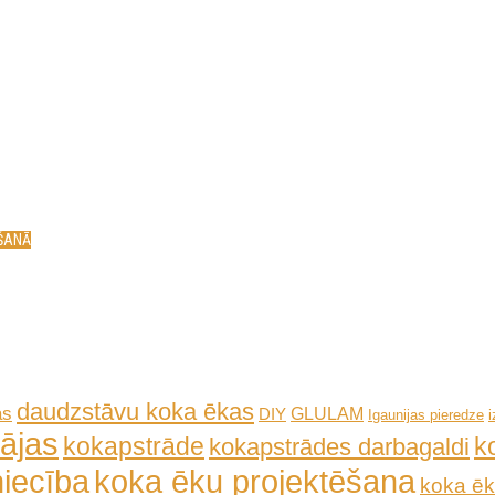
ĒŠANĀ
daudzstāvu koka ēkas
as
GLULAM
DIY
Igaunijas pieredze
ājas
kokapstrāde
k
kokapstrādes darbagaldi
iecība
koka ēku projektēšana
koka ēk