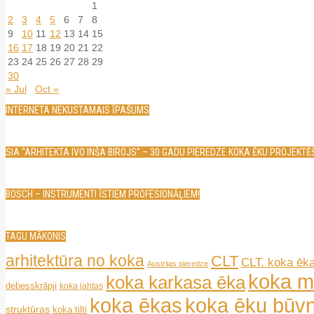
1
2
3
4
5
6
7
8
9
10
11
12
13
14
15
16
17
18
19
20
21
22
23
24
25
26
27
28
29
30
« Jul
Oct »
INTERNETA NEKUSTAMAIS ĪPAŠUMS
SIA “ARHITEKTA IVO INŠA BIROJS” – 30 GADU PIEREDZE KOKA ĒKU PROJEKT
BOSCH – INSTRUMENTI ĪSTIEM PROFESIONĀĻIEM!
TAGU MĀKONIS
arhitektūra no koka
CLT
CLT. koka ēk
Austrijas pieredze
koka m
koka karkasa ēka
debesskrāpji
koka jahtas
koka ēkas
koka ēku būvn
struktūras
koka tilti