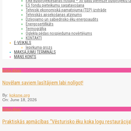
EAB Būvprojektēšanas nodaļa – 30 gadu pieredze būvprojektu i
ES fondu pieteikumu sagatavošana
Tehniski ekonomiskā pamatojuma (TEP) izstrāde
Tehniskās apsekošanas atzinums
Dzīvojamo un sabiedrisko ēku energoaudits
Energosertifikāts
Termogrāfija
Oglekļa pēdas nospieduma novērtējums
KONTAKTI
E-VEIKALS
Iepirkuma grozs
MAKSĀJUMU TERMINĀLS
MANS KONTS
koka ēkas
Novēlam saviem lasītājiem labi nolīgot!
By:
koksne.org
On:
June 18, 2026
koka ēkas
Praktiskās apmācības “Vēsturisko ēku koka logu restaurācija