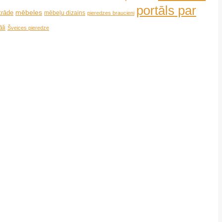
portāls par
mēbeles
trāde
mēbeļu dizains
pieredzes braucieni
li
Šveices pieredze