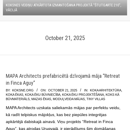
KOKSNES VEIDŅU ATKĀRTOTA IZMANTOŠANA PROJEKTĀ “ŠTUTGARTE 210”,
VĀCIJĀ
October 21, 2025
MAPA Architects prefabricētā dzīvojamā māja “Retreat
in Finca Aguy”
2025-
BY:
KOKSNE.ORG
ON:
OCTOBER 21, 2025
IN:
KOKA ARHITEKTŪRA
,
KOKA ĒKAS
,
KOKA ĒKU BŪVNIECĪBA
,
KOKA ĒKU PROJEKTĒŠANA
,
KOKS KĀ
10-
BŪVMATERIĀLS
,
MAZAS ĒKAS
,
MODUĻVEIDA MĀJAS
,
TINY VILLAS
21
MAPA Architects uzskata saliekamās mājas par perfektu veidu,
kā radīt telpiskus mājokļus, kas bez piepūles integrējas
apkārtējā dabiskajā ainavā. Viņu projekts “Retreat in Finca
Aguy”, kas atrodas Urugvajā, ir pierādījums šim domāšanas