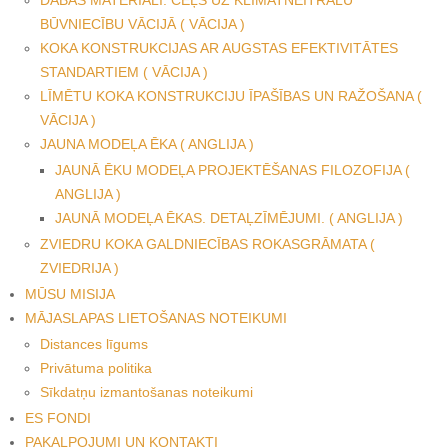
BŪVNIECĪBU VĀCIJĀ ( VĀCIJA )
KOKA KONSTRUKCIJAS AR AUGSTAS EFEKTIVITĀTES
STANDARTIEM ( VĀCIJA )
LĪMĒTU KOKA KONSTRUKCIJU ĪPAŠĪBAS UN RAŽOŠANA (
VĀCIJA )
JAUNA MODEĻA ĒKA ( ANGLIJA )
JAUNĀ ĒKU MODEĻA PROJEKTĒŠANAS FILOZOFIJA (
ANGLIJA )
JAUNĀ MODEĻA ĒKAS. DETAĻZĪMĒJUMI. ( ANGLIJA )
ZVIEDRU KOKA GALDNIECĪBAS ROKASGRĀMATA (
ZVIEDRIJA )
MŪSU MISIJA
MĀJASLAPAS LIETOŠANAS NOTEIKUMI
Distances līgums
Privātuma politika
Sīkdatņu izmantošanas noteikumi
ES FONDI
PAKALPOJUMI UN KONTAKTI