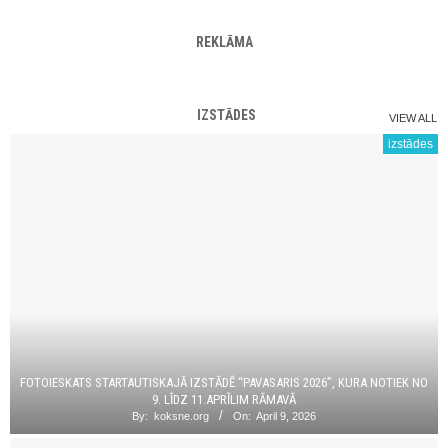
REKLĀMA
IZSTĀDES
VIEW ALL
izstādes
FOTOIESKATS STARTAUTISKAJĀ IZSTĀDĒ “PAVASARIS 2026”, KURA NOTIEK NO
9. LĪDZ 11.APRĪLIM RĀMAVĀ
By:
koksne.org
On:
April 9, 2026