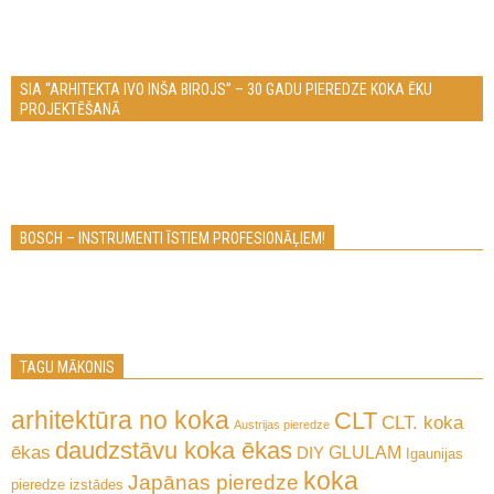
SIA “ARHITEKTA IVO INŠA BIROJS” – 30 GADU PIEREDZE KOKA ĒKU
PROJEKTĒŠANĀ
BOSCH – INSTRUMENTI ĪSTIEM PROFESIONĀĻIEM!
TAGU MĀKONIS
arhitektūra no koka
CLT
CLT. koka
Austrijas pieredze
daudzstāvu koka ēkas
ēkas
GLULAM
DIY
Igaunijas
koka
Japānas pieredze
pieredze
izstādes