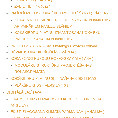
ZAĻIE TILTI ( Vācija )
PALĪGLĪDZEKLIS KOKA ĒKU PROJEKTĒŠANAI ( VĀCIJA )
KOKA PANEĻU SIENU PROJEKTĒŠANA UN BŪVNIECĪBA
AR VAIRĀKIEM PANEĻU SLĀŅIEM
KOKŠĶIEDRU PLĀTŅU IZMANTOŠANA KOKA ĒKU
PROJEKTĒŠANĀ UN BŪVNIECĪBĀ
PRO CLIMA RISINĀJUMU katalogs ( latviešu valodā )
BŪVAKUSTIKA HIBRĪDĒKĀS ( VĀCIJA )
KOKA KONSTRUKCIJU ROKASGRĀMATA ( ASV )
MODULĀRU STRUKTŪRU PROJEKTĒŠANAS
ROKASGRĀMATA
KOKŠĶIEDRU PLĀTŅU SILTINĀŠANAS SISTĒMAS
PLĀKŠŅU GIDS ( VERSIJA 4.0 )
DIGITĀLĀ LASĪTAVA
IEVADS KOKMATERIĀLOS UN APRITES EKONOMIKĀ (
ANGLIJA )
ĒKU PIELĀGOŠANA KLIMATA PĀRMAIŅĀM ( ANGLIJA )
DABAS MATERIĀLI. CEĻŠ UZ KLIMATNEITRĀLU