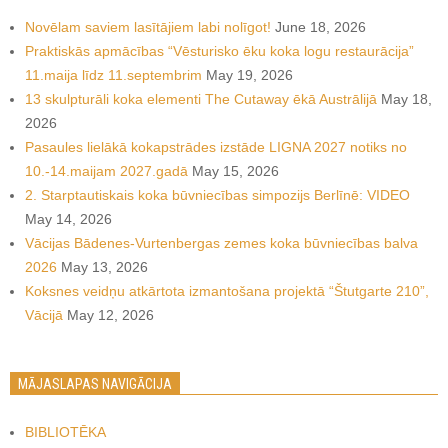
Novēlam saviem lasītājiem labi nolīgot!
June 18, 2026
Praktiskās apmācības “Vēsturisko ēku koka logu restaurācija”
11.maija līdz 11.septembrim
May 19, 2026
13 skulpturāli koka elementi The Cutaway ēkā Austrālijā
May 18,
2026
Pasaules lielākā kokapstrādes izstāde LIGNA 2027 notiks no
10.-14.maijam 2027.gadā
May 15, 2026
2. Starptautiskais koka būvniecības simpozijs Berlīnē: VIDEO
May 14, 2026
Vācijas Bādenes-Vurtenbergas zemes koka būvniecības balva
2026
May 13, 2026
Koksnes veidņu atkārtota izmantošana projektā “Štutgarte 210”,
Vācijā
May 12, 2026
MĀJASLAPAS NAVIGĀCIJA
BIBLIOTĒKA