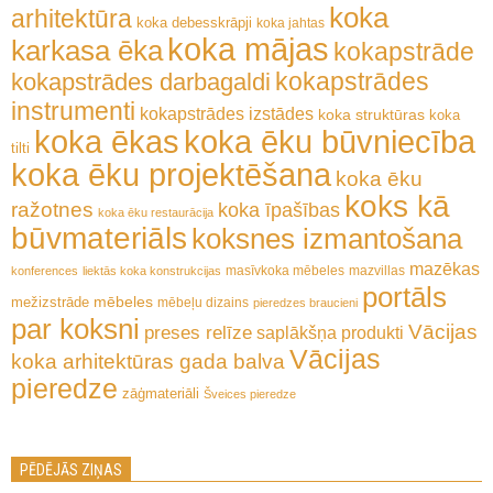
koka
arhitektūra
koka debesskrāpji
koka jahtas
koka mājas
karkasa ēka
kokapstrāde
kokapstrādes
kokapstrādes darbagaldi
instrumenti
kokapstrādes izstādes
koka struktūras
koka
koka ēkas
koka ēku būvniecība
tilti
koka ēku projektēšana
koka ēku
koks kā
ražotnes
koka īpašības
koka ēku restaurācija
būvmateriāls
koksnes izmantošana
mazēkas
masīvkoka mēbeles
mazvillas
konferences
liektās koka konstrukcijas
portāls
mēbeles
mežizstrāde
mēbeļu dizains
pieredzes braucieni
par koksni
Vācijas
preses relīze
saplākšņa produkti
Vācijas
koka arhitektūras gada balva
pieredze
zāģmateriāli
Šveices pieredze
PĒDĒJĀS ZIŅAS