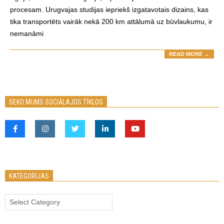
procesam. Urugvajas studijas iepriekš izgatavotais dizains, kas
tika transportēts vairāk nekā 200 km attālumā uz būvlaukumu, ir
nemanāmi
READ MORE →
SEKO MUMS SOCIĀLAJOS TĪKLOS
KATEGORIJAS
Kategorijas