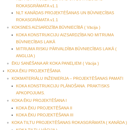
ROKASGRĀMATA v1.1
NLT KANĀDAS PROJEKTĒŠANAS UN BŪVNIECĪBAS
ROKASGRĀMATA v1.1
KOKSNES AIZSARDZĪBA BŪVNIECĪBĀ ( Vācija )
KOKA KONSTRUKCIJU AIZSARDZĪBA NO MITRUMA
BŪVNIECĪBAS LAIKĀ
MITRUMA RISKU PĀRVALDĪBA BŪVNIECĪBAS LAIKĀ (
ANGLIJA )
ĒKU SANĒŠANA AR KOKA PANEĻIEM ( Vācija )
KOKA ĒKU PROJEKTĒŠANA
KOKMATERIĀLU INŽENIERIJA – PROJEKTĒŠANAS PAMATI
KOKA KONSTRUKCIJU PLĀNOŠANA. PRAKTISKS
APKOPOJUMS.
KOKA ĒKU PROJEKTĒŠANA I
KOKA ĒKU PROJEKTĒŠANA II
KOKA ĒKU PROJEKTĒŠANA III
KOKA TILTU PROJEKTĒŠANAS ROKASGRĀMATA ( KANĀDA )
KOKA TILTI ( VĀCIJA )