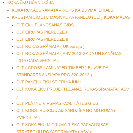
KOKA ĒKU BŪVNIECĪBA
KOKA ROKASGRĀMATA – KOKS KĀ BŪVMATERIĀLS
KRUSTĀM LĪMĒTU MASĪVKOKA PANEĻU (CLT) KOKA MĀJAS
CLT ĒKU PLĀNOŠANAS GIDS
CLT EIROPAS PIEREDZE I
CLT EIROPAS PIEREDZE II
CLT ROKASGRĀMATA ( UK versija )
CLT ROKASGRĀMATA ( ASV 2013.GADA UN KANĀDAS
2019.GADA VERSIJA )
CLT ( CROSS LAMINATED TIMBER ) BŪVVEIDA
STANDARTS ANSI/APA PRG 320-2012 )
CLT PANEĻU ĒKU STIPRINĀJUMI
CLT KOKA ĒKU PROJEKTĒŠANAS ROKASGRĀMATA ( ASV
)
CLT PLĀTŅU VIRSMAS KVALITĀTES GIDS
CLT KONSTRUKCIJU AIZSARDZĪBA NO MITRUMA (
ZVIEDRIJA )
CLT KOKA ĒKU MITRUMA RISKA PĀRVALDĪBAS
STRATĒĢIJU ROKASGRĀMATA ( ASV )