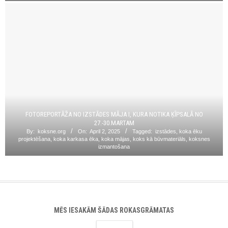
FOTOREPORTĀŽA NO IZSTĀDES MĀJA I, KURA NOTIKA ĶĪPSALĀ NO
27.-30.MARTAM
By:
koksne.org
On:
April 2, 2025
Tagged:
izstādes
,
koka ēku
projektēšana
,
koka karkasa ēka
,
koka mājas
,
koks kā būvmateriāls
,
koksnes
izmantošana
MĒS IESAKĀM ŠĀDAS ROKASGRĀMATAS