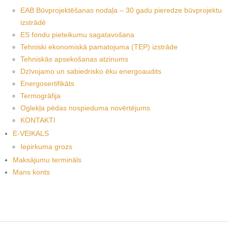
EAB Būvprojektēšanas nodaļa – 30 gadu pieredze būvprojektu
izstrādē
ES fondu pieteikumu sagatavošana
Tehniski ekonomiskā pamatojuma (TEP) izstrāde
Tehniskās apsekošanas atzinums
Dzīvojamo un sabiedrisko ēku energoaudits
Energosertifikāts
Termogrāfija
Oglekļa pēdas nospieduma novērtējums
KONTAKTI
E-VEIKALS
Iepirkuma grozs
Maksājumu termināls
Mans konts