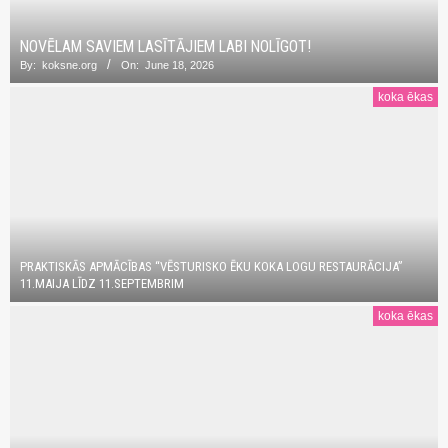
NOVĒLAM SAVIEM LASĪTĀJIEM LABI NOLĪGOT!
By:
koksne.org
On:
June 18, 2026
koka ēkas
PRAKTISKĀS APMĀCĪBAS “VĒSTURISKO ĒKU KOKA LOGU RESTAURĀCIJA”
11.MAIJA LĪDZ 11.SEPTEMBRIM
koka ēkas