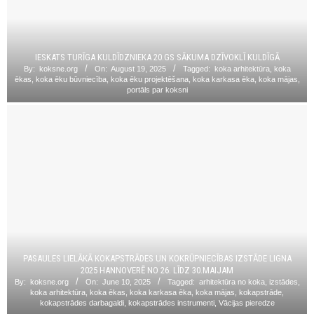
IESKATS TURĪGA KULDĪDZNIEKA 20.GS SĀKUMA DZĪVOKLĪ KULDĪGĀ
By:
koksne.org
On:
August 19, 2025
Tagged:
koka arhitektūra
,
koka
ēkas
,
koka ēku būvniecība
,
koka ēku projektēšana
,
koka karkasa ēka
,
koka mājas
,
portāls par koksni
PASAULES LIELĀKĀ KOKAPSTRĀDES UN KOKRŪPNIECĪBAS IZSTĀDE LIGNA
2025 HANNOVERĒ NO 26. LĪDZ 30.MAIJAM
By:
koksne.org
On:
June 10, 2025
Tagged:
arhitektūra no koka
,
izstādes
,
koka arhitektūra
,
koka ēkas
,
koka karkasa ēka
,
koka mājas
,
kokapstrāde
,
kokapstrādes darbagaldi
,
kokapstrādes instrumenti
,
Vācijas pieredze