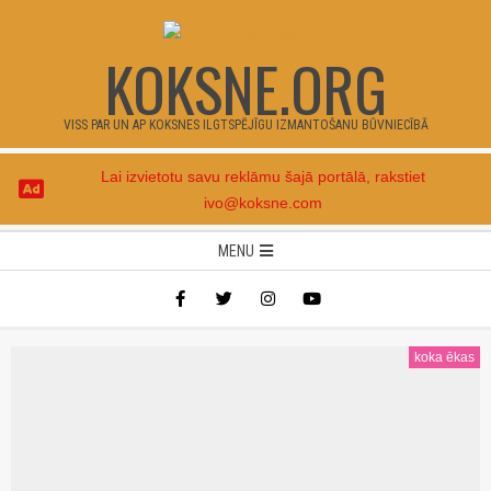
Skip
to
KOKSNE.ORG
content
VISS PAR UN AP KOKSNES ILGTSPĒJĪGU IZMANTOŠANU BŪVNIECĪBĀ
Lai izvietotu savu reklāmu šajā portālā, rakstiet
ivo@koksne.com
Secondary
MENU
Navigation
Menu
koka ēkas