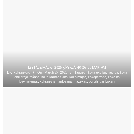
IZSTĀDE MĀJA I 2026 ĶĪPSALĀ NO 26.-29.MARTAM
By:
koksne.org
On:
March 27, 2026
Tagged:
koka ēku būvniecība
,
koka
ēku projektēšana
,
koka karkasa ēka
,
koka mājas
,
kokapstrāde
,
koks kā
būvmateriāls
,
koksnes izmantošana
,
mazēkas
,
portāls par koksni