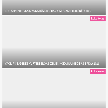
2. STARPTAUTISKAIS KOKA BŪVNIECĪBAS SIMPOZIJS BERLĪNĒ: VIDEO
koka ēkas
VĀCIJAS BĀDENES-VURTENBERGAS ZEMES KOKA BŪVNIECĪBAS BALVA 2026
koka ēkas