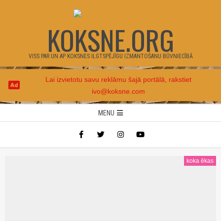
Skip
to
KOKSNE.ORG
content
VISS PAR UN AP KOKSNES ILGTSPĒJĪGU IZMANTOŠANU BŪVNIECĪBĀ
Lai izvietotu savu reklāmu šajā portālā, rakstiet
ivo@koksne.com
Secondary
MENU
Navigation
Menu
koka ēkas