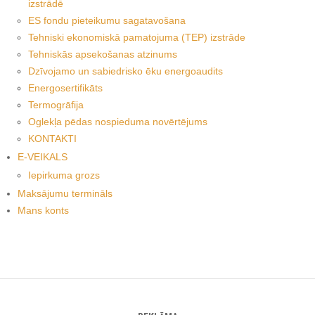
izstrādē
ES fondu pieteikumu sagatavošana
Tehniski ekonomiskā pamatojuma (TEP) izstrāde
Tehniskās apsekošanas atzinums
Dzīvojamo un sabiedrisko ēku energoaudits
Energosertifikāts
Termogrāfija
Oglekļa pēdas nospieduma novērtējums
KONTAKTI
E-VEIKALS
Iepirkuma grozs
Maksājumu termināls
Mans konts