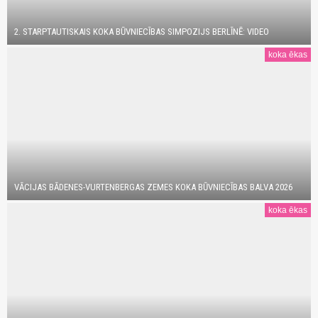
2. STARPTAUTISKAIS KOKA BŪVNIECĪBAS SIMPOZIJS BERLĪNĒ: VIDEO
koka ēkas
VĀCIJAS BĀDENES-VURTENBERGAS ZEMES KOKA BŪVNIECĪBAS BALVA 2026
koka ēkas