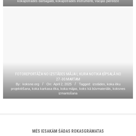
kokapstrādes darbagaldi
,
kokapstrādes instrumenti
,
Vācijas pieredze
FOTOREPORTĀŽA NO IZSTĀDES MĀJA I, KURA NOTIKA ĶĪPSALĀ NO
27.-30.MARTAM
By:
koksne.org
On:
April 2, 2025
Tagged:
izstādes
,
koka ēku
projektēšana
,
koka karkasa ēka
,
koka mājas
,
koks kā būvmateriāls
,
koksnes
izmantošana
MĒS IESAKĀM ŠĀDAS ROKASGRĀMATAS