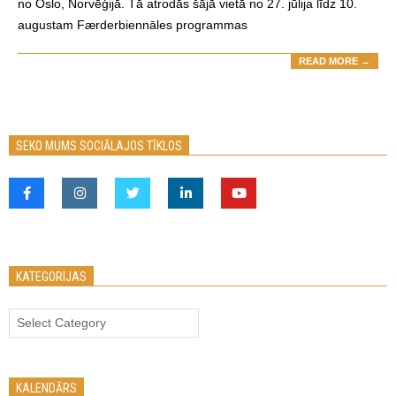
no Oslo, Norvēģijā. Tā atrodās šājā vietā no 27. jūlija līdz 10.
augustam Færderbiennāles programmas
READ MORE →
SEKO MUMS SOCIĀLAJOS TĪKLOS
KATEGORIJAS
Kategorijas
KALENDĀRS