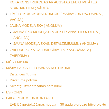
KOKA KONSTRUKCIJAS AR AUGSTAS EFEKTIVITĀTES
STANDARTIEM ( VĀCIJA )
LĪMĒTU KOKA KONSTRUKCIJU ĪPAŠĪBAS UN RAŽOŠANA (
VĀCIJA )
JAUNA MODEĻA ĒKA ( ANGLIJA )
JAUNĀ ĒKU MODEĻA PROJEKTĒŠANAS FILOZOFIJA (
ANGLIJA )
JAUNĀ MODEĻA ĒKAS. DETAĻZĪMĒJUMI. ( ANGLIJA )
ZVIEDRU KOKA GALDNIECĪBAS ROKASGRĀMATA (
ZVIEDRIJA )
MŪSU MISIJA
MĀJASLAPAS LIETOŠANAS NOTEIKUMI
Distances līgums
Privātuma politika
Sīkdatņu izmantošanas noteikumi
ES FONDI
PAKALPOJUMI UN KONTAKTI
EAB Būvprojektēšanas nodaļa – 30 gadu pieredze būvprojektu