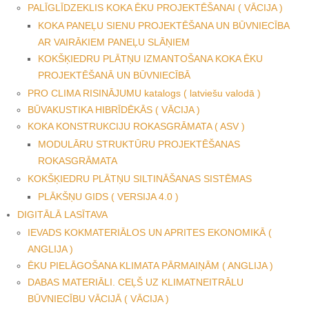
PALĪGLĪDZEKLIS KOKA ĒKU PROJEKTĒŠANAI ( VĀCIJA )
KOKA PANEĻU SIENU PROJEKTĒŠANA UN BŪVNIECĪBA
AR VAIRĀKIEM PANEĻU SLĀŅIEM
KOKŠĶIEDRU PLĀTŅU IZMANTOŠANA KOKA ĒKU
PROJEKTĒŠANĀ UN BŪVNIECĪBĀ
PRO CLIMA RISINĀJUMU katalogs ( latviešu valodā )
BŪVAKUSTIKA HIBRĪDĒKĀS ( VĀCIJA )
KOKA KONSTRUKCIJU ROKASGRĀMATA ( ASV )
MODULĀRU STRUKTŪRU PROJEKTĒŠANAS
ROKASGRĀMATA
KOKŠĶIEDRU PLĀTŅU SILTINĀŠANAS SISTĒMAS
PLĀKŠŅU GIDS ( VERSIJA 4.0 )
DIGITĀLĀ LASĪTAVA
IEVADS KOKMATERIĀLOS UN APRITES EKONOMIKĀ (
ANGLIJA )
ĒKU PIELĀGOŠANA KLIMATA PĀRMAIŅĀM ( ANGLIJA )
DABAS MATERIĀLI. CEĻŠ UZ KLIMATNEITRĀLU
BŪVNIECĪBU VĀCIJĀ ( VĀCIJA )