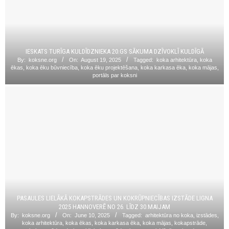
IESKATS TURĪGA KULDĪDZNIEKA 20.GS SĀKUMA DZĪVOKLĪ KULDĪGĀ
By:
koksne.org
On:
August 19, 2025
Tagged:
koka arhitektūra
,
koka
ēkas
,
koka ēku būvniecība
,
koka ēku projektēšana
,
koka karkasa ēka
,
koka mājas
,
portāls par koksni
PASAULES LIELĀKĀ KOKAPSTRĀDES UN KOKRŪPNIECĪBAS IZSTĀDE LIGNA
2025 HANNOVERĒ NO 26. LĪDZ 30.MAIJAM
By:
koksne.org
On:
June 10, 2025
Tagged:
arhitektūra no koka
,
izstādes
,
koka arhitektūra
,
koka ēkas
,
koka karkasa ēka
,
koka mājas
,
kokapstrāde
,