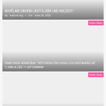
NOVĒLAM SAVIEM LASĪTĀJIEM LABI NOLĪGOT!
By:
koksne.org
On:
June 18, 2026
koka ēkas
PRAKTISKĀS APMĀCĪBAS “VĒSTURISKO ĒKU KOKA LOGU RESTAURĀCIJA”
11.MAIJA LĪDZ 11.SEPTEMBRIM
koka ēkas