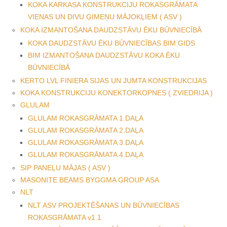
KOKA KARKASA KONSTRUKCIJU ROKASGRĀMATA
VIENAS UN DIVU ĢIMEŅU MĀJOKĻIEM ( ASV )
KOKA IZMANTOŠANA DAUDZSTĀVU ĒKU BŪVNIECĪBĀ
KOKA DAUDZSTĀVU ĒKU BŪVNIECĪBAS BIM GIDS
BIM IZMANTOŠANA DAUDZSTĀVU KOKA ĒKU
BŪVNIECĪBĀ
KERTO LVL FINIERA SIJAS UN JUMTA KONSTRUKCIJAS
KOKA KONSTRUKCIJU KONEKTORKOPNES ( ZVIEDRIJA )
GLULAM
GLULAM ROKASGRĀMATA 1.DAĻA
GLULAM ROKASGRĀMATA 2.DAĻA
GLULAM ROKASGRĀMATA 3.DAĻA
GLULAM ROKASGRĀMATA 4.DAĻA
SIP PANEĻU MĀJAS ( ASV )
MASONITE BEAMS BYGGMA GROUP ASA
NLT
NLT ASV PROJEKTĒŠANAS UN BŪVNIECĪBAS
ROKASGRĀMATA v1.1