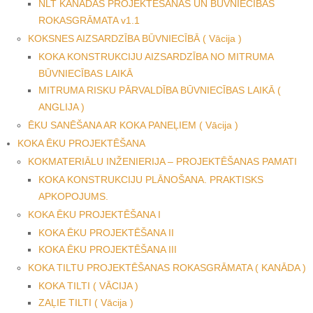
NLT KANĀDAS PROJEKTĒŠANAS UN BŪVNIECĪBAS
ROKASGRĀMATA v1.1
KOKSNES AIZSARDZĪBA BŪVNIECĪBĀ ( Vācija )
KOKA KONSTRUKCIJU AIZSARDZĪBA NO MITRUMA
BŪVNIECĪBAS LAIKĀ
MITRUMA RISKU PĀRVALDĪBA BŪVNIECĪBAS LAIKĀ (
ANGLIJA )
ĒKU SANĒŠANA AR KOKA PANEĻIEM ( Vācija )
KOKA ĒKU PROJEKTĒŠANA
KOKMATERIĀLU INŽENIERIJA – PROJEKTĒŠANAS PAMATI
KOKA KONSTRUKCIJU PLĀNOŠANA. PRAKTISKS
APKOPOJUMS.
KOKA ĒKU PROJEKTĒŠANA I
KOKA ĒKU PROJEKTĒŠANA II
KOKA ĒKU PROJEKTĒŠANA III
KOKA TILTU PROJEKTĒŠANAS ROKASGRĀMATA ( KANĀDA )
KOKA TILTI ( VĀCIJA )
ZAĻIE TILTI ( Vācija )