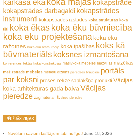
koka mājas
karkasa ēka
kokapstrāde
kokapstrādes
kokapstrādes darbagaldi
instrumenti
kokapstrādes izstādes
koka struktūras
koka
koka ēkas
koka ēku būvniecība
tilti
koka ēku projektēšana
koka ēku
koks kā
ražotnes
koka īpašības
koka ēku restaurācija
būvmateriāls
koksnes izmantošana
mazēkas
masīvkoka mēbeles
mazvillas
konferences
liektās koka konstrukcijas
portāls
mēbeles
mežizstrāde
mēbeļu dizains
pieredzes braucieni
par koksni
Vācijas
preses relīze
saplākšņa produkti
Vācijas
koka arhitektūras gada balva
pieredze
zāģmateriāli
Šveices pieredze
PĒDĒJĀS ZIŅAS
Novēlam saviem lasītājiem labi nolīgot!
June 18, 2026