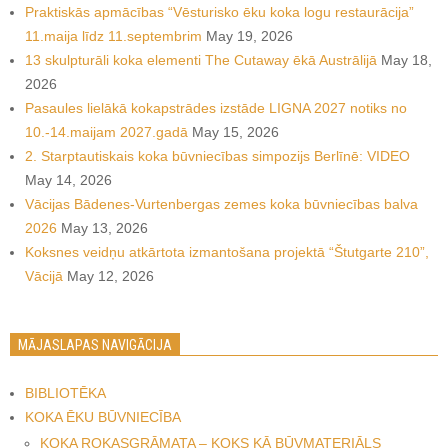
Praktiskās apmācības “Vēsturisko ēku koka logu restaurācija”
11.maija līdz 11.septembrim
May 19, 2026
13 skulpturāli koka elementi The Cutaway ēkā Austrālijā
May 18,
2026
Pasaules lielākā kokapstrādes izstāde LIGNA 2027 notiks no
10.-14.maijam 2027.gadā
May 15, 2026
2. Starptautiskais koka būvniecības simpozijs Berlīnē: VIDEO
May 14, 2026
Vācijas Bādenes-Vurtenbergas zemes koka būvniecības balva
2026
May 13, 2026
Koksnes veidņu atkārtota izmantošana projektā “Štutgarte 210”,
Vācijā
May 12, 2026
MĀJASLAPAS NAVIGĀCIJA
BIBLIOTĒKA
KOKA ĒKU BŪVNIECĪBA
KOKA ROKASGRĀMATA – KOKS KĀ BŪVMATERIĀLS