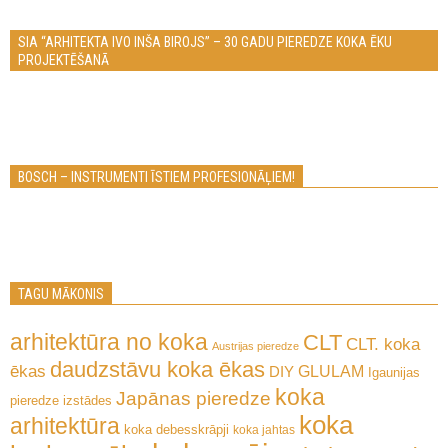
SIA “ARHITEKTA IVO INŠA BIROJS” – 30 GADU PIEREDZE KOKA ĒKU
PROJEKTĒŠANĀ
BOSCH – INSTRUMENTI ĪSTIEM PROFESIONĀĻIEM!
TAGU MĀKONIS
arhitektūra no koka
CLT
CLT. koka
Austrijas pieredze
daudzstāvu koka ēkas
ēkas
GLULAM
DIY
Igaunijas
koka
Japānas pieredze
pieredze
izstādes
koka
arhitektūra
koka debesskrāpji
koka jahtas