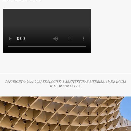
COPYRIGHT © 2021-2025 EKOLOĢISKĀS ARHITEKTŪRAS BIEDRĪBA. MADE IN USA
WITH ❤️ FOR LATVIA.