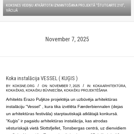
KOKSNES VEIDŅU ATKĀRTOTA IZMANTOŠANA PROJEKTĀ “ŠTUTGARTE 210”,
VĀCIJĀ
November 7, 2025
Koka instalācija VESSEL ( KUĢIS )
2025-
BY:
KOKSNE.ORG
ON:
NOVEMBER 7, 2025
IN:
KOKA ARHITEKTŪRA
,
KOKA ĒKAS
,
KOKA ĒKU BŪVNIECĪBA
,
KOKA ĒKU PROJEKTĒŠANA
11-
Arhitekts Erazo Puljēze projektēja un uzbūvēja arhitektūras
07
instalāciju “Vessel” , kura tika izvēlēta Færderbiennalen (dejas
un arhitektūras festivāla) starptautiskajā atklātajā konkursā.
“Kuģis” ir pagaidu arhitektūras instalācija, kas atrodas
vēsturiskajā vietā Slottsfjellet, Tonsbergas centrā, uz dienvidiem