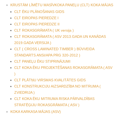
KRUSTĀM LĪMĒTU MASĪVKOKA PANEĻU (CLT) KOKA MĀJAS
CLT ĒKU PLĀNOŠANAS GIDS
CLT EIROPAS PIEREDZE I
CLT EIROPAS PIEREDZE II
CLT ROKASGRĀMATA ( UK versija )
CLT ROKASGRĀMATA ( ASV 2013.GADA UN KANĀDAS
2019.GADA VERSIJA )
CLT ( CROSS LAMINATED TIMBER ) BŪVVEIDA
STANDARTS ANSI/APA PRG 320-2012 )
CLT PANEĻU ĒKU STIPRINĀJUMI
CLT KOKA ĒKU PROJEKTĒŠANAS ROKASGRĀMATA ( ASV
)
CLT PLĀTŅU VIRSMAS KVALITĀTES GIDS
CLT KONSTRUKCIJU AIZSARDZĪBA NO MITRUMA (
ZVIEDRIJA )
CLT KOKA ĒKU MITRUMA RISKA PĀRVALDĪBAS
STRATĒĢIJU ROKASGRĀMATA ( ASV )
KOKA KARKASA MĀJAS (ASV)