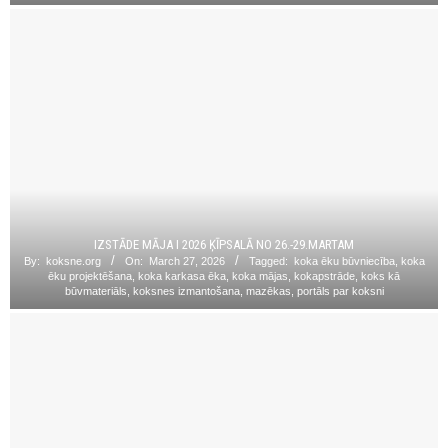
IZSTĀDE MĀJA I 2026 ĶĪPSALĀ NO 26.-29.MARTAM
By:
koksne.org
On:
March 27, 2026
Tagged:
koka ēku būvniecība
,
koka
ēku projektēšana
,
koka karkasa ēka
,
koka mājas
,
kokapstrāde
,
koks kā
būvmateriāls
,
koksnes izmantošana
,
mazēkas
,
portāls par koksni