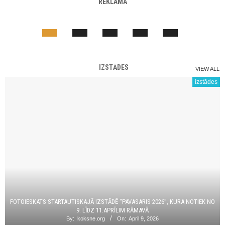
REKLĀMA
IZSTĀDES
VIEW ALL
izstādes
FOTOIESKATS STARTAUTISKAJĀ IZSTĀDĒ “PAVASARIS 2026”, KURA NOTIEK NO
9. LĪDZ 11.APRĪLIM RĀMAVĀ
By:
koksne.org
On:
April 9, 2026