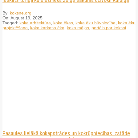
By:
koksne.org
On:
August 19, 2025
Tagged:
koka arhitektūra
,
koka ēkas
,
koka ēku būvniecība
,
koka ēku
projektēšana
,
koka karkasa ēka
,
koka mājas
,
portāls par koksni
Pasaules lielākā kokapstrādes un kokrūpniecības izstāde