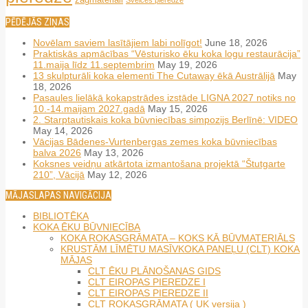
zāģmateriāli
Šveices pieredze
PĒDĒJĀS ZIŅAS
Novēlam saviem lasītājiem labi nolīgot!
June 18, 2026
Praktiskās apmācības “Vēsturisko ēku koka logu restaurācija”
11.maija līdz 11.septembrim
May 19, 2026
13 skulpturāli koka elementi The Cutaway ēkā Austrālijā
May
18, 2026
Pasaules lielākā kokapstrādes izstāde LIGNA 2027 notiks no
10.-14.maijam 2027.gadā
May 15, 2026
2. Starptautiskais koka būvniecības simpozijs Berlīnē: VIDEO
May 14, 2026
Vācijas Bādenes-Vurtenbergas zemes koka būvniecības
balva 2026
May 13, 2026
Koksnes veidņu atkārtota izmantošana projektā “Štutgarte
210”, Vācijā
May 12, 2026
MĀJASLAPAS NAVIGĀCIJA
BIBLIOTĒKA
KOKA ĒKU BŪVNIECĪBA
KOKA ROKASGRĀMATA – KOKS KĀ BŪVMATERIĀLS
KRUSTĀM LĪMĒTU MASĪVKOKA PANEĻU (CLT) KOKA
MĀJAS
CLT ĒKU PLĀNOŠANAS GIDS
CLT EIROPAS PIEREDZE I
CLT EIROPAS PIEREDZE II
CLT ROKASGRĀMATA ( UK versija )