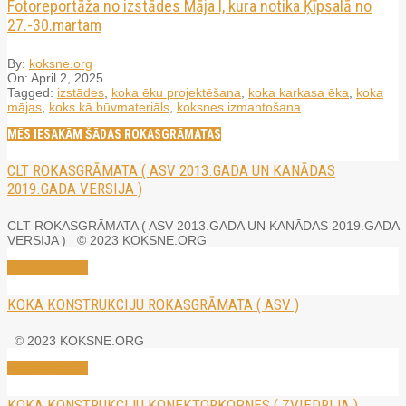
Fotoreportāža no izstādes Māja I, kura notika Ķīpsalā no
27.-30.martam
By:
koksne.org
On:
April 2, 2025
Tagged:
izstādes
,
koka ēku projektēšana
,
koka karkasa ēka
,
koka
mājas
,
koks kā būvmateriāls
,
koksnes izmantošana
MĒS IESAKĀM ŠĀDAS ROKASGRĀMATAS
CLT ROKASGRĀMATA ( ASV 2013.GADA UN KANĀDAS
2019.GADA VERSIJA )
CLT ROKASGRĀMATA ( ASV 2013.GADA UN KANĀDAS 2019.GADA
VERSIJA ) © 2023 KOKSNE.ORG
Read More →
KOKA KONSTRUKCIJU ROKASGRĀMATA ( ASV )
© 2023 KOKSNE.ORG
Read More →
KOKA KONSTRUKCIJU KONEKTORKOPNES ( ZVIEDRIJA )