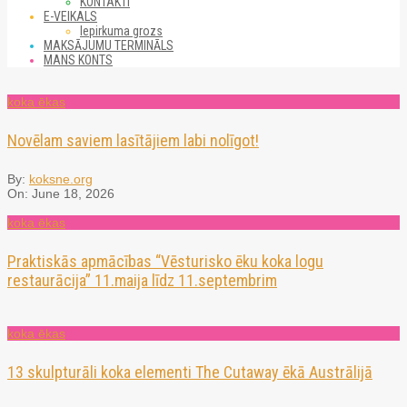
KONTAKTI
E-VEIKALS
Iepirkuma grozs
MAKSĀJUMU TERMINĀLS
MANS KONTS
koka ēkas
Novēlam saviem lasītājiem labi nolīgot!
By:
koksne.org
On:
June 18, 2026
koka ēkas
Praktiskās apmācības “Vēsturisko ēku koka logu
restaurācija” 11.maija līdz 11.septembrim
koka ēkas
13 skulpturāli koka elementi The Cutaway ēkā Austrālijā