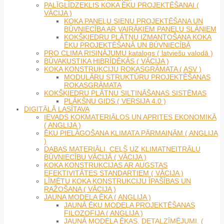
PALĪGLĪDZEKLIS KOKA ĒKU PROJEKTĒŠANAI (
VĀCIJA )
KOKA PANEĻU SIENU PROJEKTĒŠANA UN
BŪVNIECĪBA AR VAIRĀKIEM PANEĻU SLĀŅIEM
KOKŠĶIEDRU PLĀTŅU IZMANTOŠANA KOKA
ĒKU PROJEKTĒŠANĀ UN BŪVNIECĪBĀ
PRO CLIMA RISINĀJUMU katalogs ( latviešu valodā )
BŪVAKUSTIKA HIBRĪDĒKĀS ( VĀCIJA )
KOKA KONSTRUKCIJU ROKASGRĀMATA ( ASV )
MODULĀRU STRUKTŪRU PROJEKTĒŠANAS
ROKASGRĀMATA
KOKŠĶIEDRU PLĀTŅU SILTINĀŠANAS SISTĒMAS
PLĀKŠŅU GIDS ( VERSIJA 4.0 )
DIGITĀLĀ LASĪTAVA
IEVADS KOKMATERIĀLOS UN APRITES EKONOMIKĀ
( ANGLIJA )
ĒKU PIELĀGOŠANA KLIMATA PĀRMAIŅĀM ( ANGLIJA
)
DABAS MATERIĀLI. CEĻŠ UZ KLIMATNEITRĀLU
BŪVNIECĪBU VĀCIJĀ ( VĀCIJA )
KOKA KONSTRUKCIJAS AR AUGSTAS
EFEKTIVITĀTES STANDARTIEM ( VĀCIJA )
LĪMĒTU KOKA KONSTRUKCIJU ĪPAŠĪBAS UN
RAŽOŠANA ( VĀCIJA )
JAUNA MODEĻA ĒKA ( ANGLIJA )
JAUNĀ ĒKU MODEĻA PROJEKTĒŠANAS
FILOZOFIJA ( ANGLIJA )
JAUNĀ MODEĻA ĒKAS. DETAĻZĪMĒJUMI. (