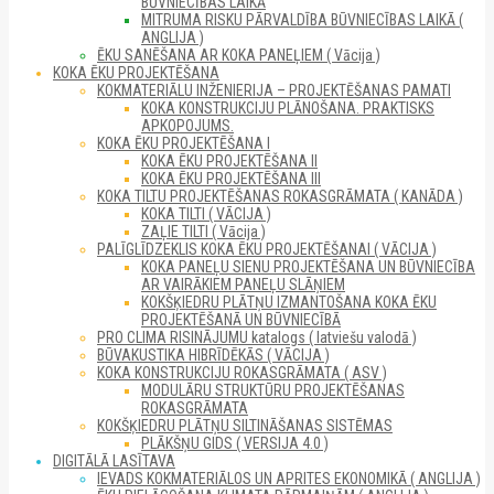
BŪVNIECĪBAS LAIKĀ
MITRUMA RISKU PĀRVALDĪBA BŪVNIECĪBAS LAIKĀ (
ANGLIJA )
ĒKU SANĒŠANA AR KOKA PANEĻIEM ( Vācija )
KOKA ĒKU PROJEKTĒŠANA
KOKMATERIĀLU INŽENIERIJA – PROJEKTĒŠANAS PAMATI
KOKA KONSTRUKCIJU PLĀNOŠANA. PRAKTISKS
APKOPOJUMS.
KOKA ĒKU PROJEKTĒŠANA I
KOKA ĒKU PROJEKTĒŠANA II
KOKA ĒKU PROJEKTĒŠANA III
KOKA TILTU PROJEKTĒŠANAS ROKASGRĀMATA ( KANĀDA )
KOKA TILTI ( VĀCIJA )
ZAĻIE TILTI ( Vācija )
PALĪGLĪDZEKLIS KOKA ĒKU PROJEKTĒŠANAI ( VĀCIJA )
KOKA PANEĻU SIENU PROJEKTĒŠANA UN BŪVNIECĪBA
AR VAIRĀKIEM PANEĻU SLĀŅIEM
KOKŠĶIEDRU PLĀTŅU IZMANTOŠANA KOKA ĒKU
PROJEKTĒŠANĀ UN BŪVNIECĪBĀ
PRO CLIMA RISINĀJUMU katalogs ( latviešu valodā )
BŪVAKUSTIKA HIBRĪDĒKĀS ( VĀCIJA )
KOKA KONSTRUKCIJU ROKASGRĀMATA ( ASV )
MODULĀRU STRUKTŪRU PROJEKTĒŠANAS
ROKASGRĀMATA
KOKŠĶIEDRU PLĀTŅU SILTINĀŠANAS SISTĒMAS
PLĀKŠŅU GIDS ( VERSIJA 4.0 )
DIGITĀLĀ LASĪTAVA
IEVADS KOKMATERIĀLOS UN APRITES EKONOMIKĀ ( ANGLIJA )