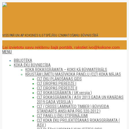
Skip
to
KOKSNE.ORG
content
VISS PAR UN AP KOKSNES ILGTSPĒJĪGU IZMANTOŠANU BŪVNIECĪBĀ
Click Here
Lai izvietotu savu reklāmu šajā portālā, rakstiet ivo@koksne.com
Secondary
MENU
Navigation
BIBLIOTĒKA
Menu
KOKA ĒKU BŪVNIECĪBA
KOKA ROKASGRĀMATA – KOKS KĀ BŪVMATERIĀLS
KRUSTĀM LĪMĒTU MASĪVKOKA PANEĻU (CLT) KOKA MĀJAS
CLT ĒKU PLĀNOŠANAS GIDS
CLT EIROPAS PIEREDZE I
CLT EIROPAS PIEREDZE II
CLT ROKASGRĀMATA ( UK versija )
CLT ROKASGRĀMATA ( ASV 2013.GADA UN KANĀDAS
2019.GADA VERSIJA )
CLT ( CROSS LAMINATED TIMBER ) BŪVVEIDA
STANDARTS ANSI/APA PRG 320-2012 )
CLT PANEĻU ĒKU STIPRINĀJUMI
CLT KOKA ĒKU PROJEKTĒŠANAS ROKASGRĀMATA (
ASV )