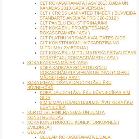
CLT ROKASGRĀMATA ( ASV 2013.GADA UN
KANĀDAS 2019.GADA VERSIJA )
CLT ( CROSS LAMINATED TIMBER ) BŪVVEIDA
STANDARTS ANSI/APA PRG 320-2012 )
CLT PANEĻU ĒKU STIPRINĀJUMI
CLT KOKA ĒKU PROJEKTĒŠANAS
ROKASGRĀMATA ( ASV )
CLT PLĀTŅU VIRSMAS KVALITĀTES GIDS
CLT KONSTRUKCIJU AIZSARDZĪBA NO
MITRUMA ( ZVIEDRIJA )
CLT KOKA ĒKU MITRUMA RISKA PĀRVALDĪBAS
STRATĒĢIJU ROKASGRĀMATA ( ASV )
KOKA KARKASA MĀJAS (ASV)
KOKA KARKASA KONSTRUKCIJU
ROKASGRĀMATA VIENAS UN DIVU ĢIMEŅU
MĀJOKĻIEM ( ASV )
KOKA IZMANTOŠANA DAUDZSTĀVU ĒKU
BŪVNIECĪBĀ
KOKA DAUDZSTĀVU ĒKU BŪVNIECĪBAS BIM
GIDS
BIM IZMANTOŠANA DAUDZSTĀVU KOKA ĒKU
BŪVNIECĪBĀ
KERTO LVL FINIERA SIJAS UN JUMTA
KONSTRUKCIJAS
KOKA KONSTRUKCIJU KONEKTORKOPNES (
ZVIEDRIJA )
GLULAM
GLULAM ROKASGRĀMATA 1.DAĻA