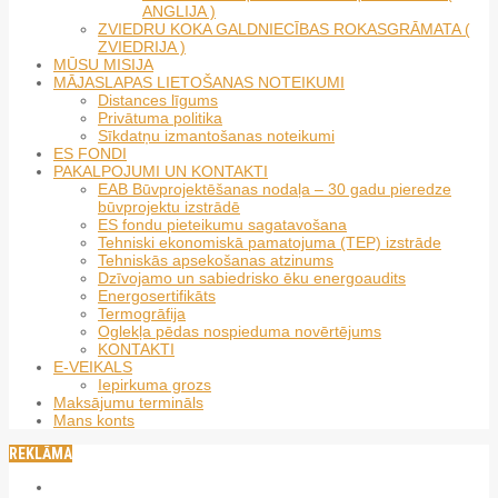
ANGLIJA )
ZVIEDRU KOKA GALDNIECĪBAS ROKASGRĀMATA (
ZVIEDRIJA )
MŪSU MISIJA
MĀJASLAPAS LIETOŠANAS NOTEIKUMI
Distances līgums
Privātuma politika
Sīkdatņu izmantošanas noteikumi
ES FONDI
PAKALPOJUMI UN KONTAKTI
EAB Būvprojektēšanas nodaļa – 30 gadu pieredze
būvprojektu izstrādē
ES fondu pieteikumu sagatavošana
Tehniski ekonomiskā pamatojuma (TEP) izstrāde
Tehniskās apsekošanas atzinums
Dzīvojamo un sabiedrisko ēku energoaudits
Energosertifikāts
Termogrāfija
Oglekļa pēdas nospieduma novērtējums
KONTAKTI
E-VEIKALS
Iepirkuma grozs
Maksājumu termināls
Mans konts
REKLĀMA