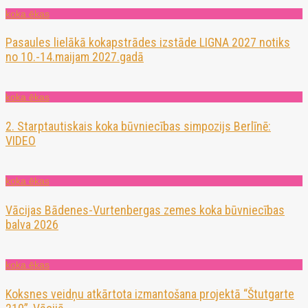
koka ēkas
Pasaules lielākā kokapstrādes izstāde LIGNA 2027 notiks
no 10.-14.maijam 2027.gadā
koka ēkas
2. Starptautiskais koka būvniecības simpozijs Berlīnē:
VIDEO
koka ēkas
Vācijas Bādenes-Vurtenbergas zemes koka būvniecības
balva 2026
koka ēkas
Koksnes veidņu atkārtota izmantošana projektā “Štutgarte