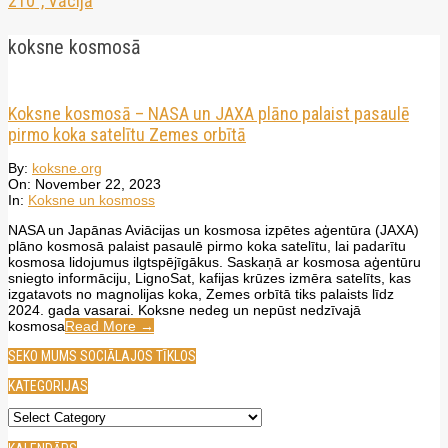
210”, Vācijā
koksne kosmosā
Koksne kosmosā – NASA un JAXA plāno palaist pasaulē
pirmo koka satelītu Zemes orbītā
2023-
By:
koksne.org
11-
On:
November 22, 2023
22
In:
Koksne un kosmoss
NASA un Japānas Aviācijas un kosmosa izpētes aģentūra (JAXA)
plāno kosmosā palaist pasaulē pirmo koka satelītu, lai padarītu
kosmosa lidojumus ilgtspējīgākus. Saskaņā ar kosmosa aģentūru
sniegto informāciju, LignoSat, kafijas krūzes izmēra satelīts, kas
izgatavots no magnolijas koka, Zemes orbītā tiks palaists līdz
2024. gada vasarai. Koksne nedeg un nepūst nedzīvajā
kosmosa
Read More →
SEKO MUMS SOCIĀLAJOS TĪKLOS
KATEGORIJAS
Kategorijas