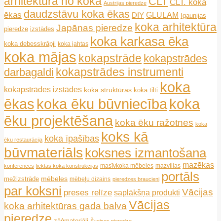
arhitektūra no koka
CLT
CLT. koka
Austrijas pieredze
daudzstāvu koka ēkas
ēkas
GLULAM
DIY
Igaunijas
koka arhitektūra
Japānas pieredze
pieredze
izstādes
koka karkasa ēka
koka debesskrāpji
koka jahtas
koka mājas
kokapstrāde
kokapstrādes
kokapstrādes instrumenti
darbagaldi
koka
kokapstrādes izstādes
koka struktūras
koka tilti
ēkas
koka ēku būvniecība
koka
ēku projektēšana
koka ēku ražotnes
koka
koks kā
koka īpašības
ēku restaurācija
būvmateriāls
koksnes izmantošana
mazēkas
masīvkoka mēbeles
mazvillas
konferences
liektās koka konstrukcijas
portāls
mēbeles
mežizstrāde
mēbeļu dizains
pieredzes braucieni
par koksni
Vācijas
preses relīze
saplākšņa produkti
Vācijas
koka arhitektūras gada balva
pieredze