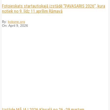
Fotoieskats startautiskajā izstādē “PAVASARIS 2026”, kura
notiek no 9. līdz 11.aprīlim Rāmavā
By:
koksne.org
On:
April 9, 2026
Izstāde MĀJA I 2026 Ķīpsalā no 26.-29.martam