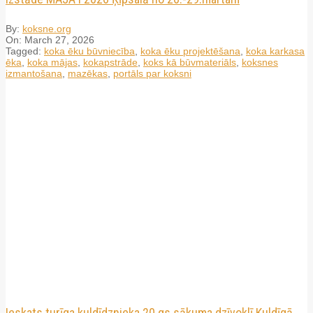
By:
koksne.org
On:
March 27, 2026
Tagged:
koka ēku būvniecība
,
koka ēku projektēšana
,
koka karkasa
ēka
,
koka mājas
,
kokapstrāde
,
koks kā būvmateriāls
,
koksnes
izmantošana
,
mazēkas
,
portāls par koksni
Ieskats turīga kuldīdznieka 20.gs sākuma dzīvoklī Kuldīgā