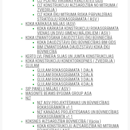
CLT PLĀTŅU VIRSMAS KVALITĀTES GIDS
CLT KONSTRUKCIJU AIZSARDZĪBA NO MITRUMA (
ZVIEDRIJA )
CLT KOKA ĒKU MITRUMA RISKA PĀRVALDĪBAS
STRATĒĢIJU ROKASGRĀMATA ( ASV )
KOKA KARKASA MĀJAS (ASV)
KOKA KARKASA KONSTRUKCIJU ROKASGRĀMATA
VIENAS UN DIVU ĢIMEŅU MĀJOKĻIEM ( ASV )
KOKA IZMANTOŠANA DAUDZSTĀVU ĒKU BŪVNIECĪBĀ
KOKA DAUDZSTĀVU ĒKU BŪVNIECĪBAS BIM GIDS
BIM IZMANTOŠANA DAUDZSTĀVU KOKA ĒKU
BŪVNIECĪBĀ
KERTO LVL FINIERA SIJAS UN JUMTA KONSTRUKCIJAS
KOKA KONSTRUKCIJU KONEKTORKOPNES ( ZVIEDRIJA )
GLULAM
GLULAM ROKASGRĀMATA 1.DAĻA
GLULAM ROKASGRĀMATA 2.DAĻA
GLULAM ROKASGRĀMATA 3.DAĻA
GLULAM ROKASGRĀMATA 4.DAĻA
SIP PANEĻU MĀJAS ( ASV )
MASONITE BEAMS BYGGMA GROUP ASA
NLT
NLT ASV PROJEKTĒŠANAS UN BŪVNIECĪBAS
ROKASGRĀMATA v1.1
NLT KANĀDAS PROJEKTĒŠANAS UN BŪVNIECĪBAS
ROKASGRĀMATA v1.1
KOKSNES AIZSARDZĪBA BŪVNIECĪBĀ ( Vācija )
KOKA KONSTRUKCIJU AIZSARDZĪBA NO MITRUMA