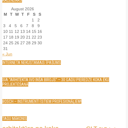
KALENDĀRS
August 2026
M
T
W
T
F
S
S
1
2
3
4
5
6
7
8
9
10
11
12
13
14
15
16
17
18
19
20
21
22
23
24
25
26
27
28
29
30
31
« Jun
INTERNETA NEKUSTAMAIS ĪPAŠUMS
SIA “ARHITEKTA IVO INŠA BIROJS” – 30 GADU PIEREDZE KOKA ĒKU
PROJEKTĒŠANĀ
BOSCH – INSTRUMENTI ĪSTIEM PROFESIONĀĻIEM!
TAGU MĀKONIS