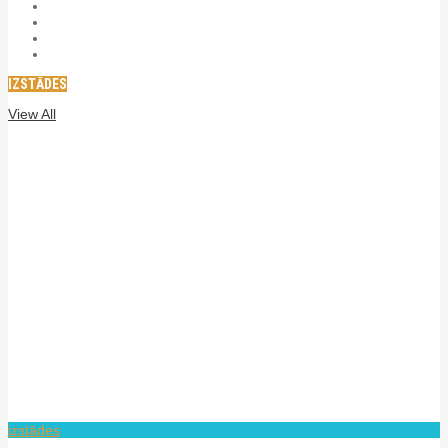
IZSTĀDES
View All
izstādes