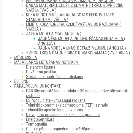
ĒKU PIELĀGOŠANA KLIMATA PĀRMAIŅĀM ( ANGLIJA )
DABAS MATERIĀLI. CEĻŠ UZ KLIMATNEITRĀLU BŪVNIECĪBU
VĀCIJĀ ( VĀCIJA )
KOKA KONSTRUKCIJAS AR AUGSTAS EFEKTIVITĀTES
STANDARTIEM ( VĀCIJA )
LĪMĒTU KOKA KONSTRUKCIJU ĪPAŠĪBAS UN RAŽOŠANA (
VĀCIJA )
JAUNA MODEĻA ĒKA ( ANGLIJA )
JAUNĀ ĒKU MODEĻA PROJEKTĒŠANAS FILOZOFIJA (
ANGLIJA )
JAUNĀ MODEĻA ĒKAS. DETAĻZĪMĒJUMI. ( ANGLIJA )
ZVIEDRU KOKA GALDNIECĪBAS ROKASGRĀMATA ( ZVIEDRIJA )
MŪSU MISIJA
MĀJASLAPAS LIETOŠANAS NOTEIKUMI
Distances līgums
Privātuma politika
Sīkdatņu izmantošanas noteikumi
ES FONDI
PAKALPOJUMI UN KONTAKTI
EAB Būvprojektēšanas nodaļa – 30 gadu pieredze būvprojektu
izstrādē
ES fondu pieteikumu sagatavošana
Tehniski ekonomiskā pamatojuma (TEP) izstrāde
Tehniskās apsekošanas atzinums
Dzīvojamo un sabiedrisko ēku energoaudits
Energosertifikāts
Termogrāfija
Oglekļa pēdas nospieduma novērtējums