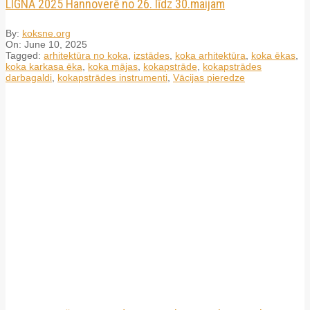
LIGNA 2025 Hannoverē no 26. līdz 30.maijam
By:
koksne.org
On:
June 10, 2025
Tagged:
arhitektūra no koka
,
izstādes
,
koka arhitektūra
,
koka ēkas
,
koka karkasa ēka
,
koka mājas
,
kokapstrāde
,
kokapstrādes
darbagaldi
,
kokapstrādes instrumenti
,
Vācijas pieredze