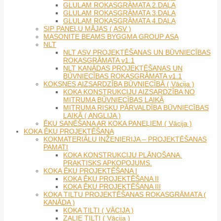
GLULAM ROKASGRĀMATA 2.DAĻA
GLULAM ROKASGRĀMATA 3.DAĻA
GLULAM ROKASGRĀMATA 4.DAĻA
SIP PANEĻU MĀJAS ( ASV )
MASONITE BEAMS BYGGMA GROUP ASA
NLT
NLT ASV PROJEKTĒŠANAS UN BŪVNIECĪBAS
ROKASGRĀMATA v1.1
NLT KANĀDAS PROJEKTĒŠANAS UN
BŪVNIECĪBAS ROKASGRĀMATA v1.1
KOKSNES AIZSARDZĪBA BŪVNIECĪBĀ ( Vācija )
KOKA KONSTRUKCIJU AIZSARDZĪBA NO
MITRUMA BŪVNIECĪBAS LAIKĀ
MITRUMA RISKU PĀRVALDĪBA BŪVNIECĪBAS
LAIKĀ ( ANGLIJA )
ĒKU SANĒŠANA AR KOKA PANEĻIEM ( Vācija )
KOKA ĒKU PROJEKTĒŠANA
KOKMATERIĀLU INŽENIERIJA – PROJEKTĒŠANAS
PAMATI
KOKA KONSTRUKCIJU PLĀNOŠANA.
PRAKTISKS APKOPOJUMS.
KOKA ĒKU PROJEKTĒŠANA I
KOKA ĒKU PROJEKTĒŠANA II
KOKA ĒKU PROJEKTĒŠANA III
KOKA TILTU PROJEKTĒŠANAS ROKASGRĀMATA (
KANĀDA )
KOKA TILTI ( VĀCIJA )
ZAĻIE TILTI ( Vācija )