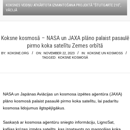
KOKSNES VEIDŅU ATKĀRTOTA IZMANTOŠANA PROJEKTĀ “ŠTUTGARTE 210”,
VĀCIJĀ
Koksne kosmosā – NASA un JAXA plāno palaist pasaulē
pirmo koka satelītu Zemes orbītā
BY:
KOKSNE.ORG
ON:
NOVEMBER 22, 2023
IN:
KOKSNE UN KOSMOSS
TAGGED:
KOKSNE KOSMOSĀ
NASA un Japānas Aviācijas un kosmosa izpētes aģentūra (JAXA)
plāno kosmosā palaist pasaulē pirmo koka satelītu, lai padarītu
kosmosa lidojumus ilgtspējīgākus.
Saskaņā ar kosmosa aģentūru sniegto informāciju, LignoSat,
kafijas krūzes izmēra satelīts, kas izgatavots no magnolijas koka,