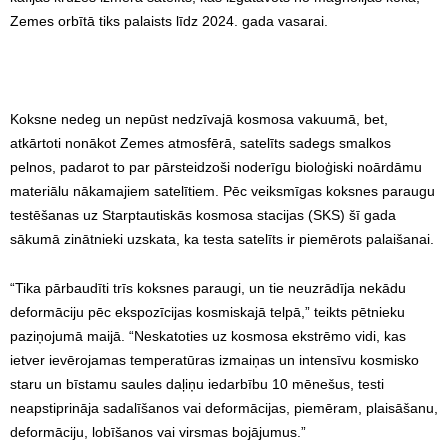
Zemes orbītā tiks palaists līdz 2024. gada vasarai.
Koksne nedeg un nepūst nedzīvajā kosmosa vakuumā, bet,
atkārtoti nonākot Zemes atmosfērā, satelīts sadegs smalkos
pelnos, padarot to par pārsteidzoši noderīgu bioloģiski noārdāmu
materiālu nākamajiem satelītiem. Pēc veiksmīgas koksnes paraugu
testēšanas uz Starptautiskās kosmosa stacijas (SKS) šī gada
sākumā zinātnieki uzskata, ka testa satelīts ir piemērots palaišanai.
“Tika pārbaudīti trīs koksnes paraugi, un tie neuzrādīja nekādu
deformāciju pēc ekspozīcijas kosmiskajā telpā,” teikts pētnieku
paziņojumā maijā. “Neskatoties uz kosmosa ekstrēmo vidi, kas
ietver ievērojamas temperatūras izmaiņas un intensīvu kosmisko
staru un bīstamu saules daļiņu iedarbību 10 mēnešus, testi
neapstiprināja sadalīšanos vai deformācijas, piemēram, plaisāšanu,
deformāciju, lobīšanos vai virsmas bojājumus.”