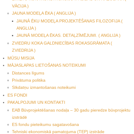
VĀCIJA )
JAUNA MODEĻA ĒKA ( ANGLIJA )
JAUNĀ ĒKU MODEĻA PROJEKTĒŠANAS FILOZOFIJA (
ANGLIJA )
JAUNĀ MODEĻA ĒKAS. DETAĻZĪMĒJUMI. ( ANGLIJA )
ZVIEDRU KOKA GALDNIECĪBAS ROKASGRĀMATA (
ZVIEDRIJA )
MŪSU MISIJA
MĀJASLAPAS LIETOŠANAS NOTEIKUMI
Distances līgums
Privātuma politika
Sīkdatņu izmantošanas noteikumi
ES FONDI
PAKALPOJUMI UN KONTAKTI
EAB Būvprojektēšanas nodaļa – 30 gadu pieredze būvprojektu
izstrādē
ES fondu pieteikumu sagatavošana
Tehniski ekonomiskā pamatojuma (TEP) izstrāde