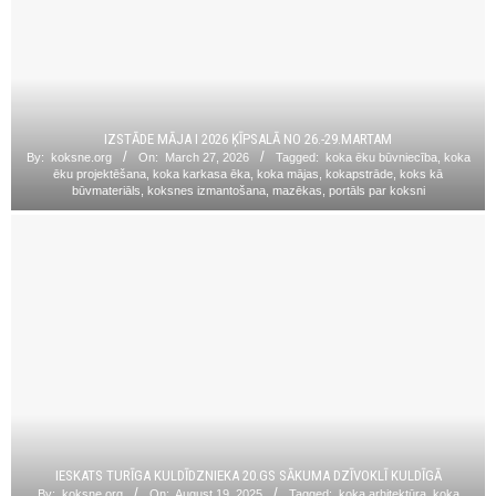
IZSTĀDE MĀJA I 2026 ĶĪPSALĀ NO 26.-29.MARTAM
By:
koksne.org
On:
March 27, 2026
Tagged:
koka ēku būvniecība
,
koka
ēku projektēšana
,
koka karkasa ēka
,
koka mājas
,
kokapstrāde
,
koks kā
būvmateriāls
,
koksnes izmantošana
,
mazēkas
,
portāls par koksni
IESKATS TURĪGA KULDĪDZNIEKA 20.GS SĀKUMA DZĪVOKLĪ KULDĪGĀ
By:
koksne.org
On:
August 19, 2025
Tagged:
koka arhitektūra
,
koka