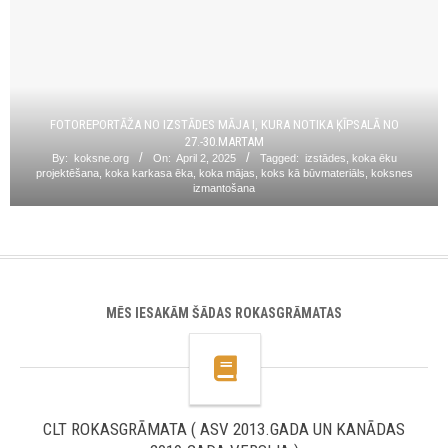
FOTOREPORTĀŽA NO IZSTĀDES MĀJA I, KURA NOTIKA ĶĪPSALĀ NO
27.-30.MARTAM
By:
koksne.org
On:
April 2, 2025
Tagged:
izstādes
,
koka ēku
projektēšana
,
koka karkasa ēka
,
koka mājas
,
koks kā būvmateriāls
,
koksnes
izmantošana
MĒS IESAKĀM ŠĀDAS ROKASGRĀMATAS
CLT ROKASGRĀMATA ( ASV 2013.GADA UN KANĀDAS