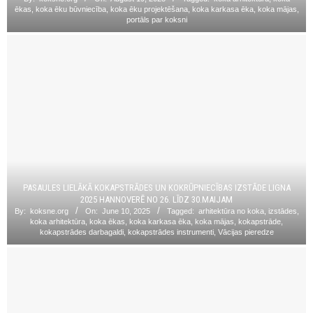
ēkas
,
koka ēku būvniecība
,
koka ēku projektēšana
,
koka karkasa ēka
,
koka mājas
,
portāls par koksni
PASAULES LIELĀKĀ KOKAPSTRĀDES UN KOKRŪPNIECĪBAS IZSTĀDE LIGNA
2025 HANNOVERĒ NO 26. LĪDZ 30.MAIJAM
By:
koksne.org
On:
June 10, 2025
Tagged:
arhitektūra no koka
,
izstādes
,
koka arhitektūra
,
koka ēkas
,
koka karkasa ēka
,
koka mājas
,
kokapstrāde
,
kokapstrādes darbagaldi
,
kokapstrādes instrumenti
,
Vācijas pieredze