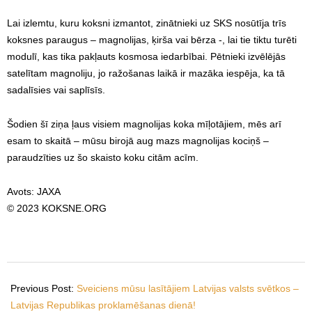
Lai izlemtu, kuru koksni izmantot, zinātnieki uz SKS nosūtīja trīs
koksnes paraugus – magnolijas, ķirša vai bērza -, lai tie tiktu turēti
modulī, kas tika pakļauts kosmosa iedarbībai. Pētnieki izvēlējās
satelītam magnoliju, jo ražošanas laikā ir mazāka iespēja, ka tā
sadalīsies vai saplīsīs.
Šodien šī ziņa ļaus visiem magnolijas koka mīļotājiem, mēs arī
esam to skaitā – mūsu birojā aug mazs magnolijas kociņš –
paraudzīties uz šo skaisto koku citām acīm.
Avots: JAXA
© 2023 KOKSNE.ORG
2023-
11-
Previous Post:
Sveiciens mūsu lasītājiem Latvijas valsts svētkos –
22
Latvijas Republikas proklamēšanas dienā!