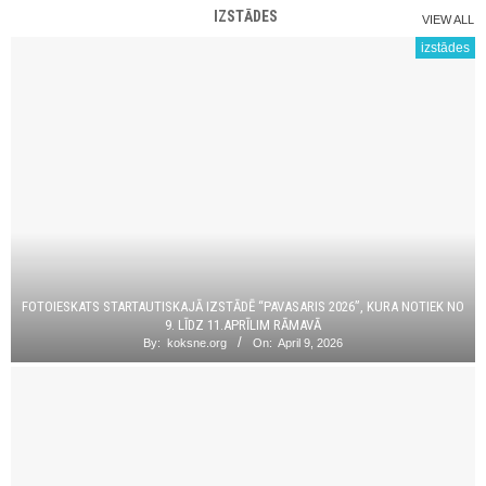
IZSTĀDES
VIEW ALL
izstādes
FOTOIESKATS STARTAUTISKAJĀ IZSTĀDĒ “PAVASARIS 2026”, KURA NOTIEK NO
9. LĪDZ 11.APRĪLIM RĀMAVĀ
By:
koksne.org
On:
April 9, 2026