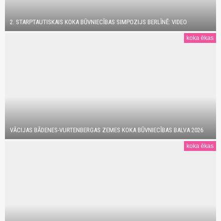
2. STARPTAUTISKAIS KOKA BŪVNIECĪBAS SIMPOZIJS BERLĪNĒ: VIDEO
koka ēkas
VĀCIJAS BĀDENES-VURTENBERGAS ZEMES KOKA BŪVNIECĪBAS BALVA 2026
koka ēkas