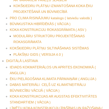
AR VAIRĀKIEM PANEĻU SLĀŅIEM
KOKŠĶIEDRU PLĀTŅU IZMANTOŠANA KOKA ĒKU
PROJEKTĒŠANĀ UN BŪVNIECĪBĀ
PRO CLIMA RISINĀJUMU katalogs ( latviešu valodā )
BŪVAKUSTIKA HIBRĪDĒKĀS ( VĀCIJA )
KOKA KONSTRUKCIJU ROKASGRĀMATA ( ASV )
MODULĀRU STRUKTŪRU PROJEKTĒŠANAS
ROKASGRĀMATA
KOKŠĶIEDRU PLĀTŅU SILTINĀŠANAS SISTĒMAS
PLĀKŠŅU GIDS ( VERSIJA 4.0 )
DIGITĀLĀ LASĪTAVA
IEVADS KOKMATERIĀLOS UN APRITES EKONOMIKĀ (
ANGLIJA )
ĒKU PIELĀGOŠANA KLIMATA PĀRMAIŅĀM ( ANGLIJA )
DABAS MATERIĀLI. CEĻŠ UZ KLIMATNEITRĀLU
BŪVNIECĪBU VĀCIJĀ ( VĀCIJA )
KOKA KONSTRUKCIJAS AR AUGSTAS EFEKTIVITĀTES
STANDARTIEM ( VĀCIJA )
LĪMĒTU KOKA KONSTRUKCIJU ĪPAŠĪBAS UN RAŽOŠANA (