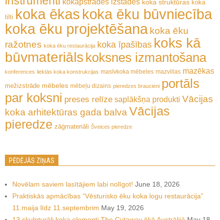
instrumenti
kokapstrādes izstādes
koka struktūras
koka
koka ēkas
koka ēku būvniecība
tilti
koka ēku projektēšana
koka ēku
koks kā
ražotnes
koka īpašības
koka ēku restaurācija
būvmateriāls
koksnes izmantošana
mazēkas
masīvkoka mēbeles
mazvillas
konferences
liektās koka konstrukcijas
portāls
mēbeles
mežizstrāde
mēbeļu dizains
pieredzes braucieni
par koksni
Vācijas
preses relīze
saplākšņa produkti
Vācijas
koka arhitektūras gada balva
pieredze
zāģmateriāli
Šveices pieredze
PĒDĒJĀS ZIŅAS
Novēlam saviem lasītājiem labi nolīgot!
June 18, 2026
Praktiskās apmācības “Vēsturisko ēku koka logu restaurācija”
11.maija līdz 11.septembrim
May 19, 2026
13 skulpturāli koka elementi The Cutaway ēkā Austrālijā
May 18,