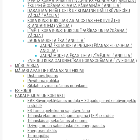
IEVADS KOKMATERIĀLOS UN APRITES EKONOMIKĀ ( ANGLIJA )
ĒKU PIELĀGOŠANA KLIMATA PĀRMAIŅĀM ( ANGLIJA )
DABAS MATERIĀLI. CEĻŠ UZ KLIMATNEITRĀLU BŪVNIECĪBU
VĀCIJĀ ( VĀCIJA )
KOKA KONSTRUKCIJAS AR AUGSTAS EFEKTIVITĀTES
STANDARTIEM ( VĀCIJA )
LĪMĒTU KOKA KONSTRUKCIJU ĪPAŠĪBAS UN RAŽOŠANA (
VĀCIJA )
JAUNA MODEĻA ĒKA ( ANGLIJA )
JAUNĀ ĒKU MODEĻA PROJEKTĒŠANAS FILOZOFIJA (
ANGLIJA )
JAUNĀ MODEĻA ĒKAS. DETAĻZĪMĒJUMI. ( ANGLIJA )
ZVIEDRU KOKA GALDNIECĪBAS ROKASGRĀMATA ( ZVIEDRIJA )
MŪSU MISIJA
MĀJASLAPAS LIETOŠANAS NOTEIKUMI
Distances līgums
Privātuma politika
Sīkdatņu izmantošanas noteikumi
ES FONDI
PAKALPOJUMI UN KONTAKTI
EAB Būvprojektēšanas nodaļa – 30 gadu pieredze būvprojektu
izstrādē
ES fondu pieteikumu sagatavošana
Tehniski ekonomiskā pamatojuma (TEP) izstrāde
Tehniskās apsekošanas atzinums
Dzīvojamo un sabiedrisko ēku energoaudits
Energosertifikāts
Termogrāfija