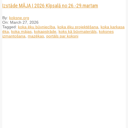
Izstāde MĀJA I 2026 Ķīpsalā no 26.-29.martam
By:
koksne.org
On:
March 27, 2026
Tagged:
koka ēku būvniecība
,
koka ēku projektēšana
,
koka karkasa
ēka
,
koka mājas
,
kokapstrāde
,
koks kā būvmateriāls
,
koksnes
izmantošana
,
mazēkas
,
portāls par koksni