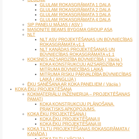
GLULAM ROKASGRĀMATA 1.DAĻA
GLULAM ROKASGRĀMATA 2.DAĻA
GLULAM ROKASGRĀMATA 3.DAĻA
GLULAM ROKASGRĀMATA 4.DAĻA
SIP PANEĻU MĀJAS ( ASV )
MASONITE BEAMS BYGGMA GROUP ASA
NLT
NLT ASV PROJEKTĒŠANAS UN BŪVNIECĪBAS
ROKASGRĀMATA v1.1
NLT KANĀDAS PROJEKTĒŠANAS UN
BŪVNIECĪBAS ROKASGRĀMATA v1.1
KOKSNES AIZSARDZĪBA BŪVNIECĪBĀ ( Vācija )
KOKA KONSTRUKCIJU AIZSARDZĪBA NO
MITRUMA BŪVNIECĪBAS LAIKĀ
MITRUMA RISKU PĀRVALDĪBA BŪVNIECĪBAS
LAIKĀ ( ANGLIJA )
ĒKU SANĒŠANA AR KOKA PANEĻIEM ( Vācija )
KOKA ĒKU PROJEKTĒŠANA
KOKMATERIĀLU INŽENIERIJA – PROJEKTĒŠANAS
PAMATI
KOKA KONSTRUKCIJU PLĀNOŠANA.
PRAKTISKS APKOPOJUMS.
KOKA ĒKU PROJEKTĒŠANA I
KOKA ĒKU PROJEKTĒŠANA II
KOKA ĒKU PROJEKTĒŠANA III
KOKA TILTU PROJEKTĒŠANAS ROKASGRĀMATA (
KANĀDA )
KOKA TILTI ( VĀCIJA )