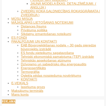
JAUNĀ MODEĻA ĒKAS. DETAĻZĪMĒJUMI. (
ANGLIJA )
ZVIEDRU KOKA GALDNIECĪBAS ROKASGRĀMATA (
ZVIEDRIJA )
MŪSU MISIJA
MĀJASLAPAS LIETOŠANAS NOTEIKUMI
Distances līgums
Privātuma politika
Sīkdatņu izmantošanas noteikumi
ES FONDI
PAKALPOJUMI UN KONTAKTI
EAB Būvprojektēšanas nodaļa – 30 gadu pieredze
būvprojektu izstrādē
ES fondu pieteikumu sagatavošana
Tehniski ekonomiskā pamatojuma (TEP) izstrāde
Tehniskās apsekošanas atzinums
Dzīvojamo un sabiedrisko ēku energoaudits
Energosertifikāts
Termogrāfija
Oglekļa pēdas nospieduma novērtējums
KONTAKTI
E-VEIKALS
Iepirkuma grozs
Maksājumu termināls
Mans konts
REKLĀMA