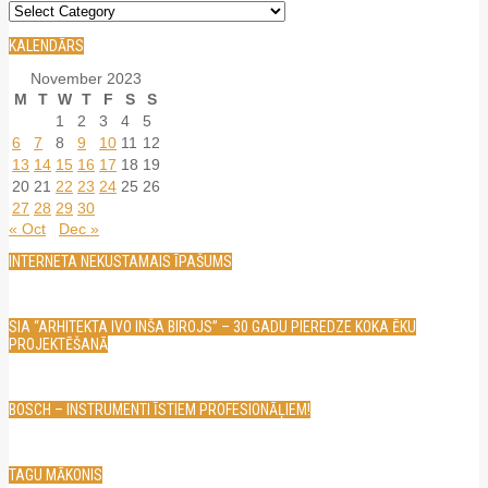
Kategorijas
KALENDĀRS
November 2023
M
T
W
T
F
S
S
1
2
3
4
5
6
7
8
9
10
11
12
13
14
15
16
17
18
19
20
21
22
23
24
25
26
27
28
29
30
« Oct
Dec »
INTERNETA NEKUSTAMAIS ĪPAŠUMS
SIA “ARHITEKTA IVO INŠA BIROJS” – 30 GADU PIEREDZE KOKA ĒKU
PROJEKTĒŠANĀ
BOSCH – INSTRUMENTI ĪSTIEM PROFESIONĀĻIEM!
TAGU MĀKONIS