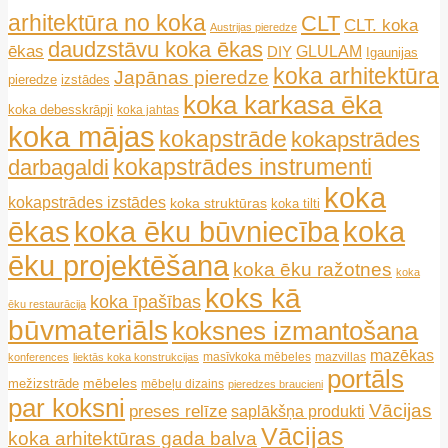
arhitektūra no koka
CLT
CLT. koka
Austrijas pieredze
daudzstāvu koka ēkas
ēkas
GLULAM
DIY
Igaunijas
koka arhitektūra
Japānas pieredze
pieredze
izstādes
koka karkasa ēka
koka debesskrāpji
koka jahtas
koka mājas
kokapstrāde
kokapstrādes
kokapstrādes instrumenti
darbagaldi
koka
kokapstrādes izstādes
koka struktūras
koka tilti
ēkas
koka ēku būvniecība
koka
ēku projektēšana
koka ēku ražotnes
koka
koks kā
koka īpašības
ēku restaurācija
būvmateriāls
koksnes izmantošana
mazēkas
masīvkoka mēbeles
mazvillas
konferences
liektās koka konstrukcijas
portāls
mēbeles
mežizstrāde
mēbeļu dizains
pieredzes braucieni
par koksni
Vācijas
preses relīze
saplākšņa produkti
Vācijas
koka arhitektūras gada balva