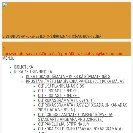
Skip
to
KOKSNE.ORG
content
VISS PAR UN AP KOKSNES ILGTSPĒJĪGU IZMANTOŠANU BŪVNIECĪBĀ
Click Here
Lai izvietotu savu reklāmu šajā portālā, rakstiet ivo@koksne.com
Secondary
MENU
Navigation
BIBLIOTĒKA
Menu
KOKA ĒKU BŪVNIECĪBA
KOKA ROKASGRĀMATA – KOKS KĀ BŪVMATERIĀLS
KRUSTĀM LĪMĒTU MASĪVKOKA PANEĻU (CLT) KOKA MĀJAS
CLT ĒKU PLĀNOŠANAS GIDS
CLT EIROPAS PIEREDZE I
CLT EIROPAS PIEREDZE II
CLT ROKASGRĀMATA ( UK versija )
CLT ROKASGRĀMATA ( ASV 2013.GADA UN KANĀDAS
2019.GADA VERSIJA )
CLT ( CROSS LAMINATED TIMBER ) BŪVVEIDA
STANDARTS ANSI/APA PRG 320-2012 )
CLT PANEĻU ĒKU STIPRINĀJUMI
CLT KOKA ĒKU PROJEKTĒŠANAS ROKASGRĀMATA (