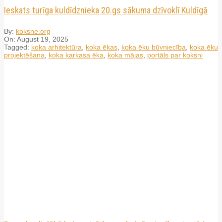
Ieskats turīga kuldīdznieka 20.gs sākuma dzīvoklī Kuldīgā
By:
koksne.org
On:
August 19, 2025
Tagged:
koka arhitektūra
,
koka ēkas
,
koka ēku būvniecība
,
koka ēku
projektēšana
,
koka karkasa ēka
,
koka mājas
,
portāls par koksni