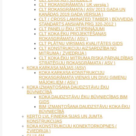
CLT ROKASGRĀMATA ( UK versija )
CLT ROKASGRĀMATA ( ASV 2013.GADA UN
KANĀDAS 2019.GADA VERSIJA )
CLT ( CROSS LAMINATED TIMBER ) BŪVVEIDA
STANDARTS ANSI/APA PRG 320-2012 )
CLT PANEĻU ĒKU STIPRINĀJUMI
CLT KOKA ĒKU PROJEKTĒŠANAS
ROKASGRĀMATA ( ASV )
CLT PLĀTŅU VIRSMAS KVALITĀTES GIDS
CLT KONSTRUKCIJU AIZSARDZĪBA NO
MITRUMA ( ZVIEDRIJA )
CLT KOKA ĒKU MITRUMA RISKA PĀRVALDĪBAS
STRATĒĢIJU ROKASGRĀMATA ( ASV )
KOKA KARKASA MĀJAS (ASV)
KOKA KARKASA KONSTRUKCIJU
ROKASGRĀMATA VIENAS UN DIVU ĢIMEŅU
MĀJOKĻIEM ( ASV )
KOKA IZMANTOŠANA DAUDZSTĀVU ĒKU
BŪVNIECĪBĀ
KOKA DAUDZSTĀVU ĒKU BŪVNIECĪBAS BIM
GIDS
BIM IZMANTOŠANA DAUDZSTĀVU KOKA ĒKU
BŪVNIECĪBĀ
KERTO LVL FINIERA SIJAS UN JUMTA
KONSTRUKCIJAS
KOKA KONSTRUKCIJU KONEKTORKOPNES (
ZVIEDRIJA )
GLULAM