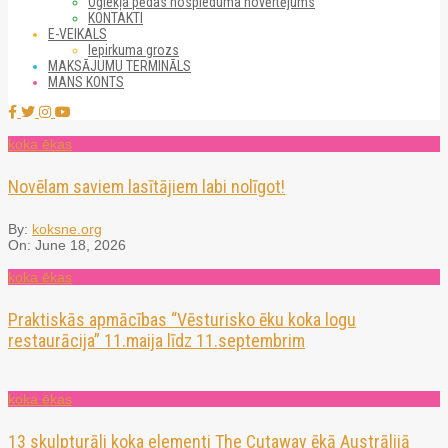
Oglekļa pēdas nospieduma novērtējums
KONTAKTI
E-VEIKALS
Iepirkuma grozs
MAKSĀJUMU TERMINĀLS
MANS KONTS
koka ēkas
Novēlam saviem lasītājiem labi nolīgot!
By:
koksne.org
On:
June 18, 2026
koka ēkas
Praktiskās apmācības “Vēsturisko ēku koka logu
restaurācija” 11.maija līdz 11.septembrim
koka ēkas
13 skulpturāli koka elementi The Cutaway ēkā Austrālijā