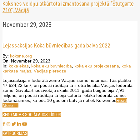
Koksnes veidņu atkārtota izmantošana projektā “Štutgarte
210”, Vācijā
November 29, 2023
Lejassaksijas Koka būvniecības gada balva 2022
2023-
By:
koksne.org
11-
On:
November 29, 2023
29
In:
koka ēkas
,
koka ēku būvniecība
,
koka ēku projektēšana
,
koka
karkasa mājas
,
Vācijas pieredze
Lejassaksija ir federālā zeme Vācijas ziemeļrietumos. Tās platība ir
47 624,22 km², un pēc šī rādītāja tā ir otra lielākā Vācijas federālā
zeme. Savukārt iedzīvotāju skaits 2011. gada beigās bija 7,91
miljons, un pēc šī rādītāja tā bija ceturtā lielākā federālā zeme.
Iedomāsimies, ka pēc 10 gadiem Latvijā notiek Kurzemes
Read
More →
SEKO MUMS SOCIĀLAJOS TĪKLOS
KATEGORIJAS