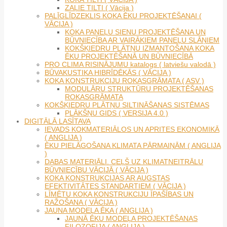
ZAĻIE TILTI ( Vācija )
PALĪGLĪDZEKLIS KOKA ĒKU PROJEKTĒŠANAI (
VĀCIJA )
KOKA PANEĻU SIENU PROJEKTĒŠANA UN
BŪVNIECĪBA AR VAIRĀKIEM PANEĻU SLĀŅIEM
KOKŠĶIEDRU PLĀTŅU IZMANTOŠANA KOKA
ĒKU PROJEKTĒŠANĀ UN BŪVNIECĪBĀ
PRO CLIMA RISINĀJUMU katalogs ( latviešu valodā )
BŪVAKUSTIKA HIBRĪDĒKĀS ( VĀCIJA )
KOKA KONSTRUKCIJU ROKASGRĀMATA ( ASV )
MODULĀRU STRUKTŪRU PROJEKTĒŠANAS
ROKASGRĀMATA
KOKŠĶIEDRU PLĀTŅU SILTINĀŠANAS SISTĒMAS
PLĀKŠŅU GIDS ( VERSIJA 4.0 )
DIGITĀLĀ LASĪTAVA
IEVADS KOKMATERIĀLOS UN APRITES EKONOMIKĀ
( ANGLIJA )
ĒKU PIELĀGOŠANA KLIMATA PĀRMAIŅĀM ( ANGLIJA
)
DABAS MATERIĀLI. CEĻŠ UZ KLIMATNEITRĀLU
BŪVNIECĪBU VĀCIJĀ ( VĀCIJA )
KOKA KONSTRUKCIJAS AR AUGSTAS
EFEKTIVITĀTES STANDARTIEM ( VĀCIJA )
LĪMĒTU KOKA KONSTRUKCIJU ĪPAŠĪBAS UN
RAŽOŠANA ( VĀCIJA )
JAUNA MODEĻA ĒKA ( ANGLIJA )
JAUNĀ ĒKU MODEĻA PROJEKTĒŠANAS
FILOZOFIJA ( ANGLIJA )