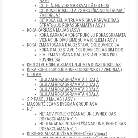
ASV )
CLT PLĀTŅU VIRSMAS KVALITĀTES GIDS
CLT KONSTRUKCIJU AIZSARDZĪBA NO MITRUMA (
ZVIEDRIJA )
CLT KOKA ĒKU MITRUMA RISKA PĀRVALDĪBAS
STRATĒĢIJU ROKASGRĀMATA ( ASV )
KOKA KARKASA MĀJAS (ASV)
KOKA KARKASA KONSTRUKCIJU ROKASGRĀMATA
VIENAS UN DIVU ĢIMEŅU MĀJOKĻIEM ( ASV )
KOKA IZMANTOŠANA DAUDZSTĀVU ĒKU BŪVNIECĪBĀ
KOKA DAUDZSTĀVU ĒKU BŪVNIECĪBAS BIM GIDS
BIM IZMANTOŠANA DAUDZSTĀVU KOKA ĒKU
BŪVNIECĪBĀ
KERTO LVL FINIERA SIJAS UN JUMTA KONSTRUKCIJAS
KOKA KONSTRUKCIJU KONEKTORKOPNES ( ZVIEDRIJA )
GLULAM
GLULAM ROKASGRĀMATA 1.DAĻA
GLULAM ROKASGRĀMATA 2.DAĻA
GLULAM ROKASGRĀMATA 3.DAĻA
GLULAM ROKASGRĀMATA 4.DAĻA
SIP PANEĻU MĀJAS ( ASV )
MASONITE BEAMS BYGGMA GROUP ASA
NLT
NLT ASV PROJEKTĒŠANAS UN BŪVNIECĪBAS
ROKASGRĀMATA v1.1
NLT KANĀDAS PROJEKTĒŠANAS UN BŪVNIECĪBAS
ROKASGRĀMATA v1.1
KOKSNES AIZSARDZĪBA BŪVNIECĪBĀ ( Vācija )