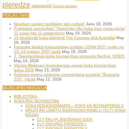
pieredze
zāģmateriāli
Šveices pieredze
PĒDĒJĀS ZIŅAS
Novēlam saviem lasītājiem labi nolīgot!
June 18, 2026
Praktiskās apmācības “Vēsturisko ēku koka logu restaurācija”
11.maija līdz 11.septembrim
May 19, 2026
13 skulpturāli koka elementi The Cutaway ēkā Austrālijā
May
18, 2026
Pasaules lielākā kokapstrādes izstāde LIGNA 2027 notiks no
10.-14.maijam 2027.gadā
May 15, 2026
2. Starptautiskais koka būvniecības simpozijs Berlīnē: VIDEO
May 14, 2026
Vācijas Bādenes-Vurtenbergas zemes koka būvniecības
balva 2026
May 13, 2026
Koksnes veidņu atkārtota izmantošana projektā “Štutgarte
210”, Vācijā
May 12, 2026
MĀJASLAPAS NAVIGĀCIJA
BIBLIOTĒKA
KOKA ĒKU BŪVNIECĪBA
KOKA ROKASGRĀMATA – KOKS KĀ BŪVMATERIĀLS
KRUSTĀM LĪMĒTU MASĪVKOKA PANEĻU (CLT) KOKA
MĀJAS
CLT ĒKU PLĀNOŠANAS GIDS
CLT EIROPAS PIEREDZE I
CLT EIROPAS PIEREDZE II