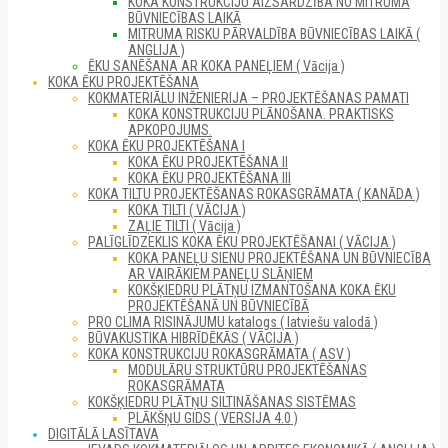
KOKA KONSTRUKCIJU AIZSARDZĪBA NO MITRUMA
BŪVNIECĪBAS LAIKĀ
MITRUMA RISKU PĀRVALDĪBA BŪVNIECĪBAS LAIKĀ (
ANGLIJA )
ĒKU SANĒŠANA AR KOKA PANEĻIEM ( Vācija )
KOKA ĒKU PROJEKTĒŠANA
KOKMATERIĀLU INŽENIERIJA – PROJEKTĒŠANAS PAMATI
KOKA KONSTRUKCIJU PLĀNOŠANA. PRAKTISKS
APKOPOJUMS.
KOKA ĒKU PROJEKTĒŠANA I
KOKA ĒKU PROJEKTĒŠANA II
KOKA ĒKU PROJEKTĒŠANA III
KOKA TILTU PROJEKTĒŠANAS ROKASGRĀMATA ( KANĀDA )
KOKA TILTI ( VĀCIJA )
ZAĻIE TILTI ( Vācija )
PALĪGLĪDZEKLIS KOKA ĒKU PROJEKTĒŠANAI ( VĀCIJA )
KOKA PANEĻU SIENU PROJEKTĒŠANA UN BŪVNIECĪBA
AR VAIRĀKIEM PANEĻU SLĀŅIEM
KOKŠĶIEDRU PLĀTŅU IZMANTOŠANA KOKA ĒKU
PROJEKTĒŠANĀ UN BŪVNIECĪBĀ
PRO CLIMA RISINĀJUMU katalogs ( latviešu valodā )
BŪVAKUSTIKA HIBRĪDĒKĀS ( VĀCIJA )
KOKA KONSTRUKCIJU ROKASGRĀMATA ( ASV )
MODULĀRU STRUKTŪRU PROJEKTĒŠANAS
ROKASGRĀMATA
KOKŠĶIEDRU PLĀTŅU SILTINĀŠANAS SISTĒMAS
PLĀKŠŅU GIDS ( VERSIJA 4.0 )
DIGITĀLĀ LASĪTAVA