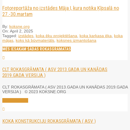
Fotoreportāža no izstādes Māja I, kura notika Ķīpsalā no
27.-30.martam
By:
koksne.org
On:
April 2, 2025
Tagged:
izstādes
,
koka ēku projektēšana
,
koka karkasa ēka
,
koka
mājas
,
koks kā būvmateriāls
,
koksnes izmantošana
MĒS IESAKĀM ŠĀDAS ROKASGRĀMATAS
CLT ROKASGRĀMATA ( ASV 2013.GADA UN KANĀDAS
2019.GADA VERSIJA )
CLT ROKASGRĀMATA ( ASV 2013.GADA UN KANĀDAS 2019.GADA
VERSIJA ) © 2023 KOKSNE.ORG
Read More →
KOKA KONSTRUKCIJU ROKASGRĀMATA ( ASV )