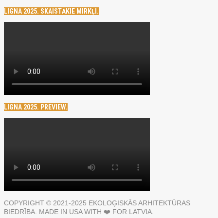
LIGNA 2025. SKAISTĀKIE MIRKĻI.
LIGNA 2025. PREVIEW.
COPYRIGHT © 2021-2025 EKOLOĢISKĀS ARHITEKTŪRAS
BIEDRĪBA. MADE IN USA WITH ❤️ FOR LATVIA.