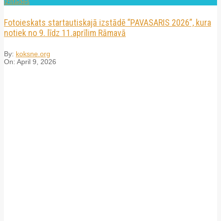
izstādes
Fotoieskats startautiskajā izstādē “PAVASARIS 2026”, kura
notiek no 9. līdz 11.aprīlim Rāmavā
By:
koksne.org
On:
April 9, 2026