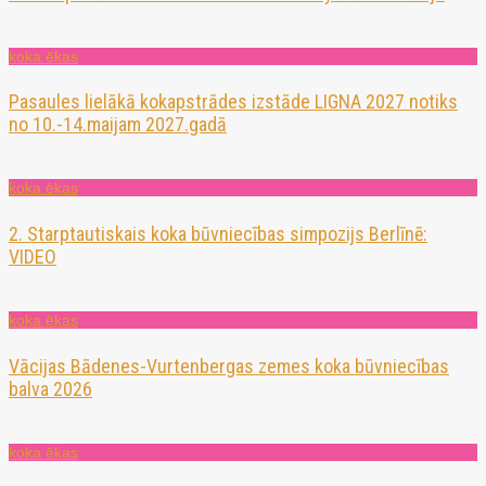
koka ēkas
Pasaules lielākā kokapstrādes izstāde LIGNA 2027 notiks
no 10.-14.maijam 2027.gadā
koka ēkas
2. Starptautiskais koka būvniecības simpozijs Berlīnē:
VIDEO
koka ēkas
Vācijas Bādenes-Vurtenbergas zemes koka būvniecības
balva 2026
koka ēkas