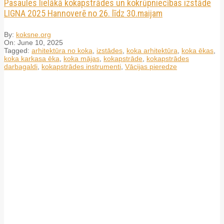
Pasaules lielākā kokapstrādes un kokrūpniecības izstāde
LIGNA 2025 Hannoverē no 26. līdz 30.maijam
By:
koksne.org
On:
June 10, 2025
Tagged:
arhitektūra no koka
,
izstādes
,
koka arhitektūra
,
koka ēkas
,
koka karkasa ēka
,
koka mājas
,
kokapstrāde
,
kokapstrādes
darbagaldi
,
kokapstrādes instrumenti
,
Vācijas pieredze