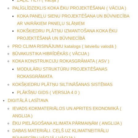
PALĪGLĪDZEKLIS KOKA ĒKU PROJEKTĒŠANAI ( VĀCIJA )
KOKA PANEĻU SIENU PROJEKTĒŠANA UN BŪVNIECĪBA
AR VAIRĀKIEM PANEĻU SLĀŅIEM
KOKŠĶIEDRU PLĀTŅU IZMANTOŠANA KOKA ĒKU
PROJEKTĒŠANĀ UN BŪVNIECĪBĀ
PRO CLIMA RISINĀJUMU katalogs ( latviešu valodā )
BŪVAKUSTIKA HIBRĪDĒKĀS ( VĀCIJA )
KOKA KONSTRUKCIJU ROKASGRĀMATA ( ASV )
MODULĀRU STRUKTŪRU PROJEKTĒŠANAS
ROKASGRĀMATA
KOKŠĶIEDRU PLĀTŅU SILTINĀŠANAS SISTĒMAS
PLĀKŠŅU GIDS ( VERSIJA 4.0 )
DIGITĀLĀ LASĪTAVA
IEVADS KOKMATERIĀLOS UN APRITES EKONOMIKĀ (
ANGLIJA )
ĒKU PIELĀGOŠANA KLIMATA PĀRMAIŅĀM ( ANGLIJA )
DABAS MATERIĀLI. CEĻŠ UZ KLIMATNEITRĀLU
BŪVNIECĪBU VĀCIJĀ ( VĀCIJA )