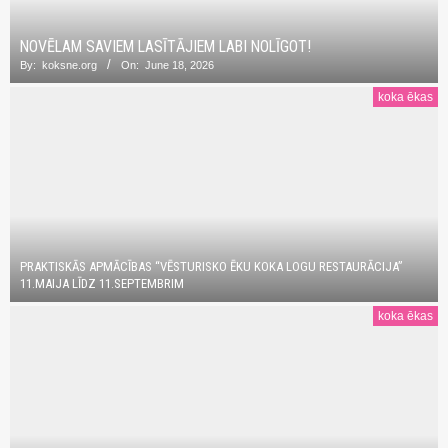
NOVĒLAM SAVIEM LASĪTĀJIEM LABI NOLĪGOT!
By:
koksne.org
On:
June 18, 2026
koka ēkas
PRAKTISKĀS APMĀCĪBAS “VĒSTURISKO ĒKU KOKA LOGU RESTAURĀCIJA”
11.MAIJA LĪDZ 11.SEPTEMBRIM
koka ēkas