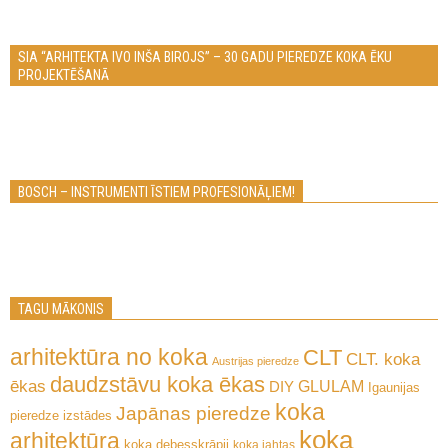
SIA “ARHITEKTA IVO INŠA BIROJS” – 30 GADU PIEREDZE KOKA ĒKU
PROJEKTĒŠANĀ
BOSCH – INSTRUMENTI ĪSTIEM PROFESIONĀĻIEM!
TAGU MĀKONIS
arhitektūra no koka
CLT
CLT. koka
Austrijas pieredze
daudzstāvu koka ēkas
ēkas
GLULAM
DIY
Igaunijas
koka
Japānas pieredze
pieredze
izstādes
koka
arhitektūra
koka debesskrāpji
koka jahtas