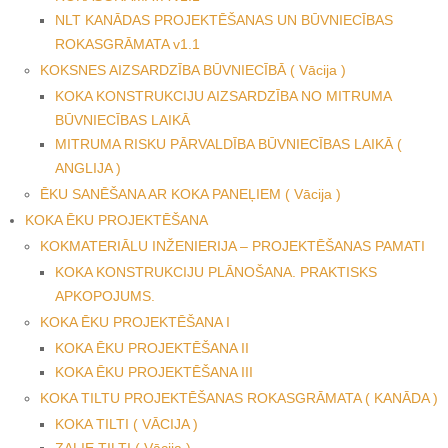
NLT KANĀDAS PROJEKTĒŠANAS UN BŪVNIECĪBAS
ROKASGRĀMATA v1.1
KOKSNES AIZSARDZĪBA BŪVNIECĪBĀ ( Vācija )
KOKA KONSTRUKCIJU AIZSARDZĪBA NO MITRUMA
BŪVNIECĪBAS LAIKĀ
MITRUMA RISKU PĀRVALDĪBA BŪVNIECĪBAS LAIKĀ (
ANGLIJA )
ĒKU SANĒŠANA AR KOKA PANEĻIEM ( Vācija )
KOKA ĒKU PROJEKTĒŠANA
KOKMATERIĀLU INŽENIERIJA – PROJEKTĒŠANAS PAMATI
KOKA KONSTRUKCIJU PLĀNOŠANA. PRAKTISKS
APKOPOJUMS.
KOKA ĒKU PROJEKTĒŠANA I
KOKA ĒKU PROJEKTĒŠANA II
KOKA ĒKU PROJEKTĒŠANA III
KOKA TILTU PROJEKTĒŠANAS ROKASGRĀMATA ( KANĀDA )
KOKA TILTI ( VĀCIJA )
ZAĻIE TILTI ( Vācija )