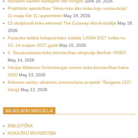
Novēlam saviem lasītājiem labi nolīgot!
June 18, 2026
Praktiskās apmācības “Vēsturisko ēku koka logu restaurācija”
11.maija līdz 11.septembrim
May 19, 2026
13 skulpturāli koka elementi The Cutaway ēkā Austrālijā
May 18,
2026
Pasaules lielākā kokapstrādes izstāde LIGNA 2027 notiks no
10.-14.maijam 2027.gadā
May 15, 2026
2. Starptautiskais koka būvniecības simpozijs Berlīnē: VIDEO
May 14, 2026
Vācijas Bādenes-Vurtenbergas zemes koka būvniecības balva
2026
May 13, 2026
Koksnes veidņu atkārtota izmantošana projektā “Štutgarte 210”,
Vācijā
May 12, 2026
MĀJASLAPAS NAVIGĀCIJA
BIBLIOTĒKA
KOKA ĒKU BŪVNIECĪBA