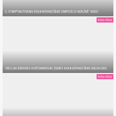
2. STARPTAUTISKAIS KOKA BŪVNIECĪBAS SIMPOZIJS BERLĪNĒ: VIDEO
koka ēkas
VĀCIJAS BĀDENES-VURTENBERGAS ZEMES KOKA BŪVNIECĪBAS BALVA 2026
koka ēkas