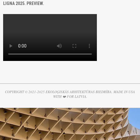
LIGNA 2025. PREVIEW.
COPYRIGHT © 2021-2025 EKOLOĢISKĀS ARHITEKTŪRAS BIEDRĪBA. MADE IN USA
WITH ❤️ FOR LATVIA.