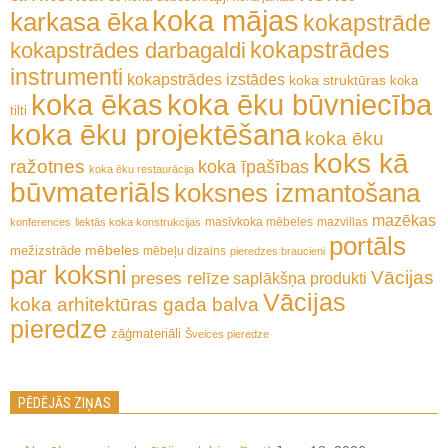
koka mājas
karkasa ēka
kokapstrāde
kokapstrādes
kokapstrādes darbagaldi
instrumenti
kokapstrādes izstādes
koka struktūras
koka
koka ēkas
koka ēku būvniecība
tilti
koka ēku projektēšana
koka ēku
koks kā
ražotnes
koka īpašības
koka ēku restaurācija
būvmateriāls
koksnes izmantošana
mazēkas
masīvkoka mēbeles
mazvillas
konferences
liektās koka konstrukcijas
portāls
mēbeles
mežizstrāde
mēbeļu dizains
pieredzes braucieni
par koksni
Vācijas
preses relīze
saplākšņa produkti
Vācijas
koka arhitektūras gada balva
pieredze
zāģmateriāli
Šveices pieredze
PĒDĒJĀS ZIŅAS