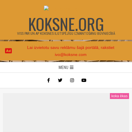
Skip
to
KOKSNE.ORG
content
VISS PAR UN AP KOKSNES ILGTSPĒJĪGU IZMANTOŠANU BŪVNIECĪBĀ
Lai izvietotu savu reklāmu šajā portālā, rakstiet
ivo@koksne.com
Secondary
MENU
Navigation
Menu
koka ēkas