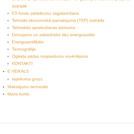
izstrādē
ES fondu pieteikumu sagatavošana
Tehniski ekonomiskā pamatojuma (TEP) izstrāde
Tehniskās apsekošanas atzinums
Dzīvojamo un sabiedrisko ēku energoaudits
Energosertifikāts
Termogrāfija
Oglekļa pēdas nospieduma novērtējums
KONTAKTI
E-VEIKALS
Iepirkuma grozs
Maksājumu termināls
Mans konts