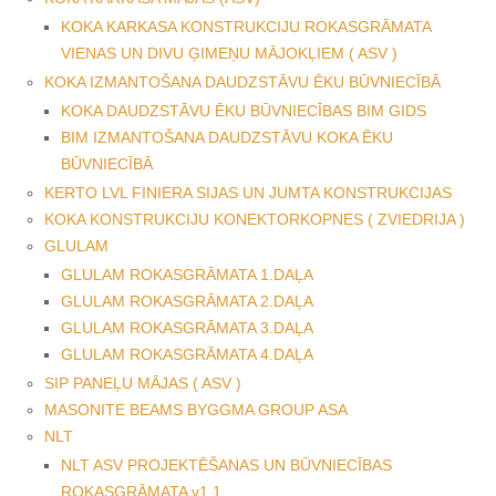
KOKA KARKASA KONSTRUKCIJU ROKASGRĀMATA
VIENAS UN DIVU ĢIMEŅU MĀJOKĻIEM ( ASV )
KOKA IZMANTOŠANA DAUDZSTĀVU ĒKU BŪVNIECĪBĀ
KOKA DAUDZSTĀVU ĒKU BŪVNIECĪBAS BIM GIDS
BIM IZMANTOŠANA DAUDZSTĀVU KOKA ĒKU
BŪVNIECĪBĀ
KERTO LVL FINIERA SIJAS UN JUMTA KONSTRUKCIJAS
KOKA KONSTRUKCIJU KONEKTORKOPNES ( ZVIEDRIJA )
GLULAM
GLULAM ROKASGRĀMATA 1.DAĻA
GLULAM ROKASGRĀMATA 2.DAĻA
GLULAM ROKASGRĀMATA 3.DAĻA
GLULAM ROKASGRĀMATA 4.DAĻA
SIP PANEĻU MĀJAS ( ASV )
MASONITE BEAMS BYGGMA GROUP ASA
NLT
NLT ASV PROJEKTĒŠANAS UN BŪVNIECĪBAS
ROKASGRĀMATA v1.1