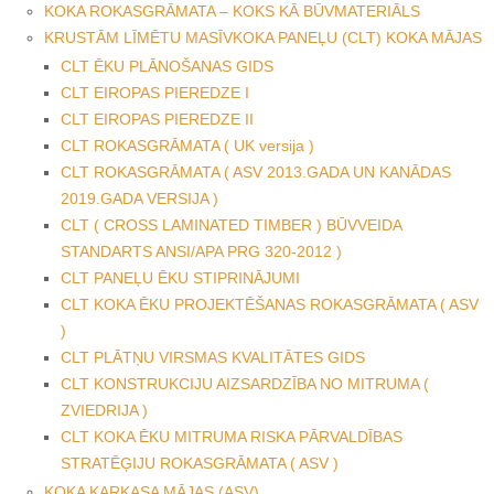
KOKA ROKASGRĀMATA – KOKS KĀ BŪVMATERIĀLS
KRUSTĀM LĪMĒTU MASĪVKOKA PANEĻU (CLT) KOKA MĀJAS
CLT ĒKU PLĀNOŠANAS GIDS
CLT EIROPAS PIEREDZE I
CLT EIROPAS PIEREDZE II
CLT ROKASGRĀMATA ( UK versija )
CLT ROKASGRĀMATA ( ASV 2013.GADA UN KANĀDAS
2019.GADA VERSIJA )
CLT ( CROSS LAMINATED TIMBER ) BŪVVEIDA
STANDARTS ANSI/APA PRG 320-2012 )
CLT PANEĻU ĒKU STIPRINĀJUMI
CLT KOKA ĒKU PROJEKTĒŠANAS ROKASGRĀMATA ( ASV
)
CLT PLĀTŅU VIRSMAS KVALITĀTES GIDS
CLT KONSTRUKCIJU AIZSARDZĪBA NO MITRUMA (
ZVIEDRIJA )
CLT KOKA ĒKU MITRUMA RISKA PĀRVALDĪBAS
STRATĒĢIJU ROKASGRĀMATA ( ASV )
KOKA KARKASA MĀJAS (ASV)