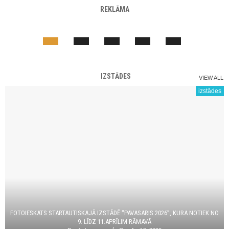
REKLĀMA
IZSTĀDES
VIEW ALL
izstādes
FOTOIESKATS STARTAUTISKAJĀ IZSTĀDĒ “PAVASARIS 2026”, KURA NOTIEK NO
9. LĪDZ 11.APRĪLIM RĀMAVĀ