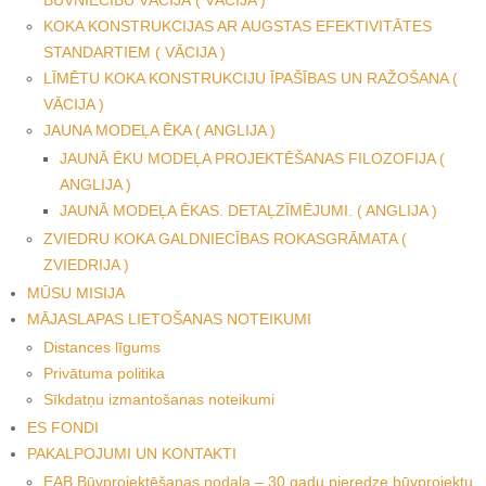
KOKA KONSTRUKCIJAS AR AUGSTAS EFEKTIVITĀTES
STANDARTIEM ( VĀCIJA )
LĪMĒTU KOKA KONSTRUKCIJU ĪPAŠĪBAS UN RAŽOŠANA (
VĀCIJA )
JAUNA MODEĻA ĒKA ( ANGLIJA )
JAUNĀ ĒKU MODEĻA PROJEKTĒŠANAS FILOZOFIJA (
ANGLIJA )
JAUNĀ MODEĻA ĒKAS. DETAĻZĪMĒJUMI. ( ANGLIJA )
ZVIEDRU KOKA GALDNIECĪBAS ROKASGRĀMATA (
ZVIEDRIJA )
MŪSU MISIJA
MĀJASLAPAS LIETOŠANAS NOTEIKUMI
Distances līgums
Privātuma politika
Sīkdatņu izmantošanas noteikumi
ES FONDI
PAKALPOJUMI UN KONTAKTI
EAB Būvprojektēšanas nodaļa – 30 gadu pieredze būvprojektu