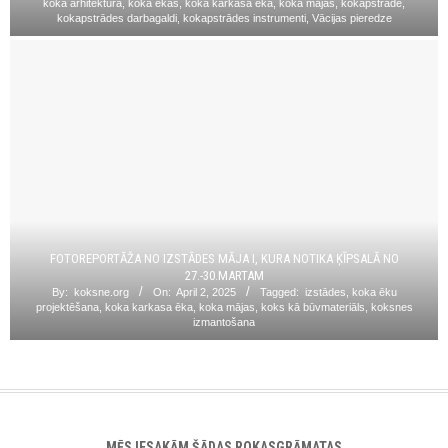
koka arhitektūra
,
koka ēkas
,
koka karkasa ēka
,
koka mājas
,
kokapstrāde
,
kokapstrādes darbagaldi
,
kokapstrādes instrumenti
,
Vācijas pieredze
FOTOREPORTĀŽA NO IZSTĀDES MĀJA I, KURA NOTIKA ĶĪPSALĀ NO
27.-30.MARTAM
By:
koksne.org
On:
April 2, 2025
Tagged:
izstādes
,
koka ēku
projektēšana
,
koka karkasa ēka
,
koka mājas
,
koks kā būvmateriāls
,
koksnes
izmantošana
MĒS IESAKĀM ŠĀDAS ROKASGRĀMATAS