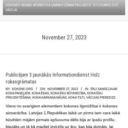
KOKSNES VEIDŅU ATKĀRTOTA IZMANTOŠANA PROJEKTĀ “ŠTUTGARTE 210”,
VĀCIJĀ
November 27, 2023
Publicējam 3 jaunākās Informationdienst Holz
rokasgrāmatas
2023-
BY:
KOKSNE.ORG
ON:
NOVEMBER 27, 2023
IN:
ĒKU SANĀCIJA AR
KOKA PANEĻIEM
,
KOKA ĒKAS
,
KOKA ĒKU BŪVNIECĪBA
,
KOKA ĒKU
11-
PROJEKTĒŠANA
,
KOKA KARKASA MĀJAS
,
KOKA TILTI
,
VĀCIJAS PIEREDZE
27
Viens no svarīgiem elementiem koksnes ilgmūžībai ir koksnes
aizsardzība. Latvijas 1.Republikas laikā un pirms tam cara laikā
būvētām mājām pirmais apšuvuma dēlis bija ar īpašu profilu,
biezāks un tā kā mazliet izvirzīts uz āru, kas bija domāts, lai