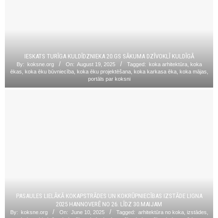
IESKATS TURĪGA KULDĪDZNIEKA 20.GS SĀKUMA DZĪVOKLĪ KULDĪGĀ
By:
koksne.org
On:
August 19, 2025
Tagged:
koka arhitektūra
,
koka
ēkas
,
koka ēku būvniecība
,
koka ēku projektēšana
,
koka karkasa ēka
,
koka mājas
,
portāls par koksni
PASAULES LIELĀKĀ KOKAPSTRĀDES UN KOKRŪPNIECĪBAS IZSTĀDE LIGNA
2025 HANNOVERĒ NO 26. LĪDZ 30.MAIJAM
By:
koksne.org
On:
June 10, 2025
Tagged:
arhitektūra no koka
,
izstādes
,