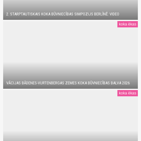
2. STARPTAUTISKAIS KOKA BŪVNIECĪBAS SIMPOZIJS BERLĪNĒ: VIDEO
koka ēkas
VĀCIJAS BĀDENES-VURTENBERGAS ZEMES KOKA BŪVNIECĪBAS BALVA 2026
koka ēkas