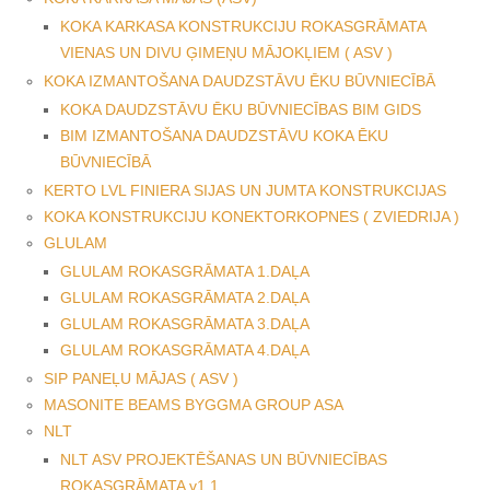
KOKA KARKASA KONSTRUKCIJU ROKASGRĀMATA
VIENAS UN DIVU ĢIMEŅU MĀJOKĻIEM ( ASV )
KOKA IZMANTOŠANA DAUDZSTĀVU ĒKU BŪVNIECĪBĀ
KOKA DAUDZSTĀVU ĒKU BŪVNIECĪBAS BIM GIDS
BIM IZMANTOŠANA DAUDZSTĀVU KOKA ĒKU
BŪVNIECĪBĀ
KERTO LVL FINIERA SIJAS UN JUMTA KONSTRUKCIJAS
KOKA KONSTRUKCIJU KONEKTORKOPNES ( ZVIEDRIJA )
GLULAM
GLULAM ROKASGRĀMATA 1.DAĻA
GLULAM ROKASGRĀMATA 2.DAĻA
GLULAM ROKASGRĀMATA 3.DAĻA
GLULAM ROKASGRĀMATA 4.DAĻA
SIP PANEĻU MĀJAS ( ASV )
MASONITE BEAMS BYGGMA GROUP ASA
NLT
NLT ASV PROJEKTĒŠANAS UN BŪVNIECĪBAS
ROKASGRĀMATA v1.1