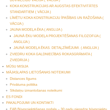
KOKA KONSTRUKCIJAS AR AUGSTAS EFEKTIVITĀTES
STANDARTIEM ( VĀCIJA )
LĪMĒTU KOKA KONSTRUKCIJU ĪPAŠĪBAS UN RAŽOŠANA (
VĀCIJA )
JAUNA MODEĻA ĒKA ( ANGLIJA )
JAUNĀ ĒKU MODEĻA PROJEKTĒŠANAS FILOZOFIJA (
ANGLIJA )
JAUNĀ MODEĻA ĒKAS. DETAĻZĪMĒJUMI. ( ANGLIJA )
ZVIEDRU KOKA GALDNIECĪBAS ROKASGRĀMATA (
ZVIEDRIJA )
MŪSU MISIJA
MĀJASLAPAS LIETOŠANAS NOTEIKUMI
Distances līgums
Privātuma politika
Sīkdatņu izmantošanas noteikumi
ES FONDI
PAKALPOJUMI UN KONTAKTI
EAB Būvprojektēšanas nodaļa – 30 gadu pieredze būvprojektu