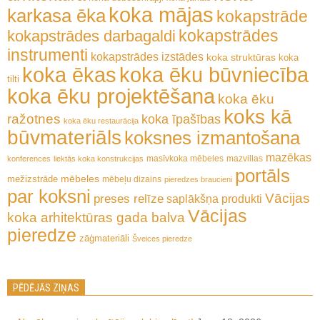
koka mājas
karkasa ēka
kokapstrāde
kokapstrādes
kokapstrādes darbagaldi
instrumenti
kokapstrādes izstādes
koka struktūras
koka
koka ēkas
koka ēku būvniecība
tilti
koka ēku projektēšana
koka ēku
koks kā
ražotnes
koka īpašības
koka ēku restaurācija
būvmateriāls
koksnes izmantošana
mazēkas
masīvkoka mēbeles
mazvillas
konferences
liektās koka konstrukcijas
portāls
mēbeles
mežizstrāde
mēbeļu dizains
pieredzes braucieni
par koksni
Vācijas
preses relīze
saplākšņa produkti
Vācijas
koka arhitektūras gada balva
pieredze
zāģmateriāli
Šveices pieredze
PĒDĒJĀS ZIŅAS