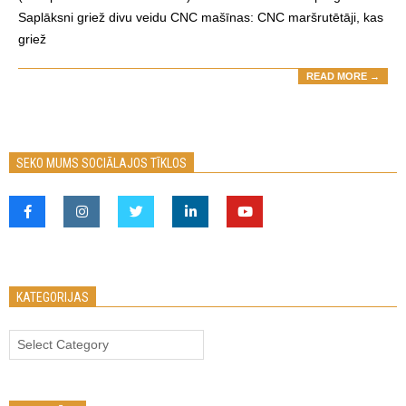
Saplāksni griež divu veidu CNC mašīnas: CNC maršrutētāji, kas
griež
READ MORE →
SEKO MUMS SOCIĀLAJOS TĪKLOS
KATEGORIJAS
Kategorijas