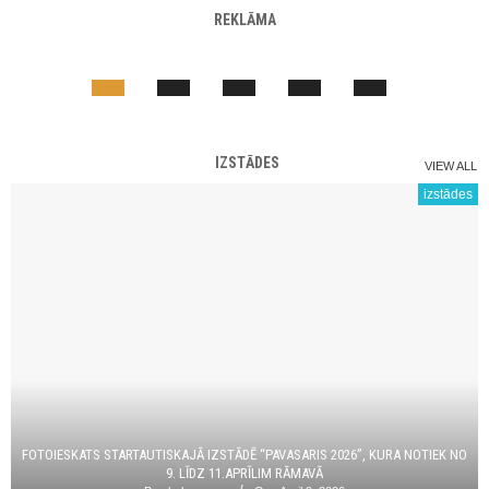
REKLĀMA
IZSTĀDES
VIEW ALL
izstādes
FOTOIESKATS STARTAUTISKAJĀ IZSTĀDĒ “PAVASARIS 2026”, KURA NOTIEK NO
9. LĪDZ 11.APRĪLIM RĀMAVĀ