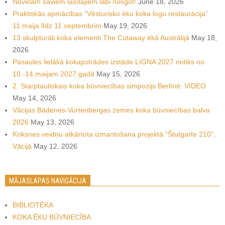
Novēlam saviem lasītājiem labi nolīgot!
June 18, 2026
Praktiskās apmācības “Vēsturisko ēku koka logu restaurācija”
11.maija līdz 11.septembrim
May 19, 2026
13 skulpturāli koka elementi The Cutaway ēkā Austrālijā
May 18,
2026
Pasaules lielākā kokapstrādes izstāde LIGNA 2027 notiks no
10.-14.maijam 2027.gadā
May 15, 2026
2. Starptautiskais koka būvniecības simpozijs Berlīnē: VIDEO
May 14, 2026
Vācijas Bādenes-Vurtenbergas zemes koka būvniecības balva
2026
May 13, 2026
Koksnes veidņu atkārtota izmantošana projektā “Štutgarte 210”,
Vācijā
May 12, 2026
MĀJASLAPAS NAVIGĀCIJA
BIBLIOTĒKA
KOKA ĒKU BŪVNIECĪBA