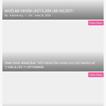
NOVĒLAM SAVIEM LASĪTĀJIEM LABI NOLĪGOT!
By:
koksne.org
On:
June 18, 2026
koka ēkas
PRAKTISKĀS APMĀCĪBAS “VĒSTURISKO ĒKU KOKA LOGU RESTAURĀCIJA”
11.MAIJA LĪDZ 11.SEPTEMBRIM
koka ēkas