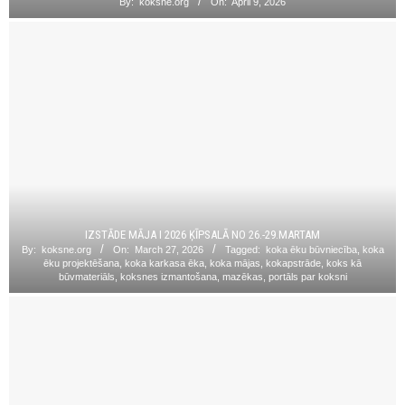
By:
koksne.org
On:
April 9, 2026
IZSTĀDE MĀJA I 2026 ĶĪPSALĀ NO 26.-29.MARTAM
By:
koksne.org
On:
March 27, 2026
Tagged:
koka ēku būvniecība
,
koka
ēku projektēšana
,
koka karkasa ēka
,
koka mājas
,
kokapstrāde
,
koks kā
būvmateriāls
,
koksnes izmantošana
,
mazēkas
,
portāls par koksni