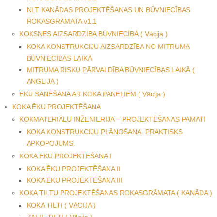
NLT KANĀDAS PROJEKTĒŠANAS UN BŪVNIECĪBAS
ROKASGRĀMATA v1.1
KOKSNES AIZSARDZĪBA BŪVNIECĪBĀ ( Vācija )
KOKA KONSTRUKCIJU AIZSARDZĪBA NO MITRUMA
BŪVNIECĪBAS LAIKĀ
MITRUMA RISKU PĀRVALDĪBA BŪVNIECĪBAS LAIKĀ (
ANGLIJA )
ĒKU SANĒŠANA AR KOKA PANEĻIEM ( Vācija )
KOKA ĒKU PROJEKTĒŠANA
KOKMATERIĀLU INŽENIERIJA – PROJEKTĒŠANAS PAMATI
KOKA KONSTRUKCIJU PLĀNOŠANA. PRAKTISKS
APKOPOJUMS.
KOKA ĒKU PROJEKTĒŠANA I
KOKA ĒKU PROJEKTĒŠANA II
KOKA ĒKU PROJEKTĒŠANA III
KOKA TILTU PROJEKTĒŠANAS ROKASGRĀMATA ( KANĀDA )
KOKA TILTI ( VĀCIJA )
ZAĻIE TILTI ( Vācija )