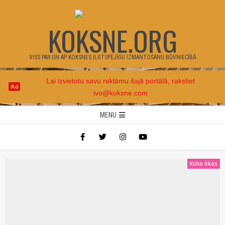
Skip
to
KOKSNE.ORG
content
VISS PAR UN AP KOKSNES ILGTSPĒJĪGU IZMANTOŠANU BŪVNIECĪBĀ
Lai izvietotu savu reklāmu šajā portālā, rakstiet
ivo@koksne.com
Secondary
MENU
Navigation
Menu
koka ēkas