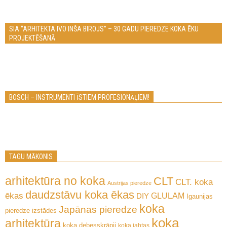
SIA “ARHITEKTA IVO INŠA BIROJS” – 30 GADU PIEREDZE KOKA ĒKU
PROJEKTĒŠANĀ
BOSCH – INSTRUMENTI ĪSTIEM PROFESIONĀĻIEM!
TAGU MĀKONIS
arhitektūra no koka
CLT
CLT. koka
Austrijas pieredze
daudzstāvu koka ēkas
ēkas
GLULAM
DIY
Igaunijas
koka
Japānas pieredze
pieredze
izstādes
koka
arhitektūra
koka debesskrāpji
koka jahtas