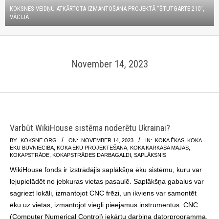
KOKSNES VEIDŅU ATKĀRTOTA IZMANTOŠANA PROJEKTĀ “ŠTUTGARTE 210”,
VĀCIJĀ
November 14, 2023
Varbūt WikiHouse sistēma noderētu Ukrainai?
2023-
BY:
KOKSNE.ORG
ON:
NOVEMBER 14, 2023
IN:
KOKA ĒKAS
,
KOKA
ĒKU BŪVNIECĪBA
,
KOKA ĒKU PROJEKTĒŠANA
,
KOKA KARKASA MĀJAS
,
11-
KOKAPSTRĀDE
,
KOKAPSTRĀDES DARBAGALDI
,
SAPLĀKSNIS
14
WikiHouse fonds ir izstrādājis saplākšņa ēku sistēmu, kuru var
lejupielādēt no jebkuras vietas pasaulē. Saplākšņa gabalus var
sagriezt lokāli, izmantojot CNC frēzi, un ikviens var samontēt
ēku uz vietas, izmantojot viegli pieejamus instrumentus. CNC
(Computer Numerical Control) iekārtu darbina datorprogramma.