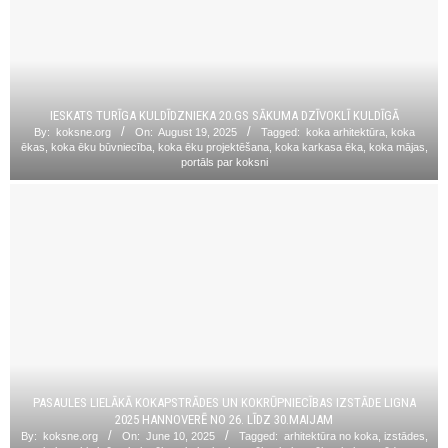
IESKATS TURĪGA KULDĪDZNIEKA 20.GS SĀKUMA DZĪVOKLĪ KULDĪGĀ
By:
koksne.org
On:
August 19, 2025
Tagged:
koka arhitektūra
,
koka
ēkas
,
koka ēku būvniecība
,
koka ēku projektēšana
,
koka karkasa ēka
,
koka mājas
,
portāls par koksni
PASAULES LIELĀKĀ KOKAPSTRĀDES UN KOKRŪPNIECĪBAS IZSTĀDE LIGNA
2025 HANNOVERĒ NO 26. LĪDZ 30.MAIJAM
By:
koksne.org
On:
June 10, 2025
Tagged:
arhitektūra no koka
,
izstādes
,