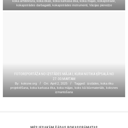
koka arhitektūra
,
koka ēkas
,
koka karkasa ēka
,
koka mājas
,
kokapstrāde
,
kokapstrādes darbagaldi
,
kokapstrādes instrumenti
,
Vācijas pieredze
FOTOREPORTĀŽA NO IZSTĀDES MĀJA I, KURA NOTIKA ĶĪPSALĀ NO
27.-30.MARTAM
By:
koksne.org
On:
April 2, 2025
Tagged:
izstādes
,
koka ēku
projektēšana
,
koka karkasa ēka
,
koka mājas
,
koks kā būvmateriāls
,
koksnes
izmantošana
MĒS IESAKĀM ŠĀDAS ROKASGRĀMATAS