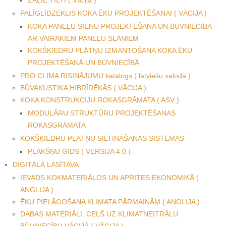
PALĪGLĪDZEKLIS KOKA ĒKU PROJEKTĒŠANAI ( VĀCIJA )
KOKA PANEĻU SIENU PROJEKTĒŠANA UN BŪVNIECĪBA
AR VAIRĀKIEM PANEĻU SLĀŅIEM
KOKŠĶIEDRU PLĀTŅU IZMANTOŠANA KOKA ĒKU
PROJEKTĒŠANĀ UN BŪVNIECĪBĀ
PRO CLIMA RISINĀJUMU katalogs ( latviešu valodā )
BŪVAKUSTIKA HIBRĪDĒKĀS ( VĀCIJA )
KOKA KONSTRUKCIJU ROKASGRĀMATA ( ASV )
MODULĀRU STRUKTŪRU PROJEKTĒŠANAS
ROKASGRĀMATA
KOKŠĶIEDRU PLĀTŅU SILTINĀŠANAS SISTĒMAS
PLĀKŠŅU GIDS ( VERSIJA 4.0 )
DIGITĀLĀ LASĪTAVA
IEVADS KOKMATERIĀLOS UN APRITES EKONOMIKĀ (
ANGLIJA )
ĒKU PIELĀGOŠANA KLIMATA PĀRMAIŅĀM ( ANGLIJA )
DABAS MATERIĀLI. CEĻŠ UZ KLIMATNEITRĀLU
BŪVNIECĪBU VĀCIJĀ ( VĀCIJA )