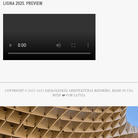
LIGNA 2025. PREVIEW.
COPYRIGHT © 2021-2025 EKOLOĢISKĀS ARHITEKTŪRAS BIEDRĪBA. MADE IN USA
WITH ❤️ FOR LATVIA.