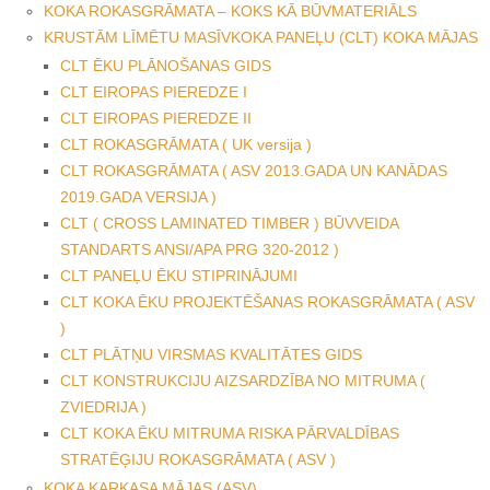
KOKA ROKASGRĀMATA – KOKS KĀ BŪVMATERIĀLS
KRUSTĀM LĪMĒTU MASĪVKOKA PANEĻU (CLT) KOKA MĀJAS
CLT ĒKU PLĀNOŠANAS GIDS
CLT EIROPAS PIEREDZE I
CLT EIROPAS PIEREDZE II
CLT ROKASGRĀMATA ( UK versija )
CLT ROKASGRĀMATA ( ASV 2013.GADA UN KANĀDAS
2019.GADA VERSIJA )
CLT ( CROSS LAMINATED TIMBER ) BŪVVEIDA
STANDARTS ANSI/APA PRG 320-2012 )
CLT PANEĻU ĒKU STIPRINĀJUMI
CLT KOKA ĒKU PROJEKTĒŠANAS ROKASGRĀMATA ( ASV
)
CLT PLĀTŅU VIRSMAS KVALITĀTES GIDS
CLT KONSTRUKCIJU AIZSARDZĪBA NO MITRUMA (
ZVIEDRIJA )
CLT KOKA ĒKU MITRUMA RISKA PĀRVALDĪBAS
STRATĒĢIJU ROKASGRĀMATA ( ASV )
KOKA KARKASA MĀJAS (ASV)