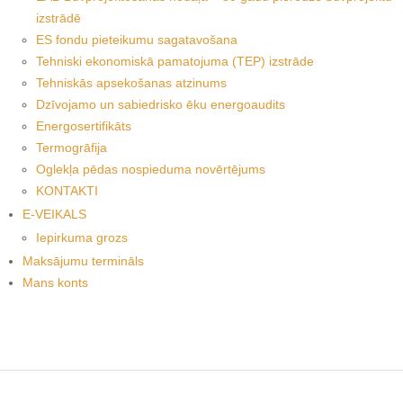
izstrādē
ES fondu pieteikumu sagatavošana
Tehniski ekonomiskā pamatojuma (TEP) izstrāde
Tehniskās apsekošanas atzinums
Dzīvojamo un sabiedrisko ēku energoaudits
Energosertifikāts
Termogrāfija
Oglekļa pēdas nospieduma novērtējums
KONTAKTI
E-VEIKALS
Iepirkuma grozs
Maksājumu termināls
Mans konts