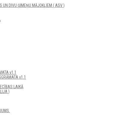
UN DIVU ĢIMEŅU MĀJOKĻIEM ( ASV )
Ā
ATA v1.1
SGRĀMATA v1.1
ECĪBAS LAIKĀ
IJA )
JUMS.