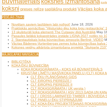
būvmateriāls
koksnes izmantošana
konf
koksni
Vācijas koka 
preses relīze
saplākšņa produkti
PĒDĒJĀS ZIŅAS
Novēlam saviem lasītājiem labi nolīgot!
June 18, 2026
Praktiskās apmācības “Vēsturisko ēku koka logu restaurācija” 
13 skulpturāli koka elementi The Cutaway ēkā Austrālijā
May 18
Pasaules lielākā kokapstrādes izstāde LIGNA 2027 notiks no 
2. Starptautiskais koka būvniecības simpozijs Berlīnē: VIDEO
M
Vācijas Bādenes-Vurtenbergas zemes koka būvniecības balva
Koksnes veidņu atkārtota izmantošana projektā “Štutgarte 210”
MĀJASLAPAS NAVIGĀCIJA
BIBLIOTĒKA
KOKA ĒKU BŪVNIECĪBA
KOKA ROKASGRĀMATA – KOKS KĀ BŪVMATERIĀLS
KRUSTĀM LĪMĒTU MASĪVKOKA PANEĻU (CLT) KOKA 
CLT ĒKU PLĀNOŠANAS GIDS
CLT EIROPAS PIEREDZE I
CLT EIROPAS PIEREDZE II
CLT ROKASGRĀMATA ( UK versija )
CLT ROKASGRĀMATA ( ASV 2013.GADA UN KANĀ
CLT ( CROSS LAMINATED TIMBER ) BŪVVEIDA S
CLT PANEĻU ĒKU STIPRINĀJUMI
CLT KOKA ĒKU PROJEKTĒŠANAS ROKASGRĀMAT