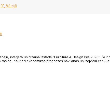
0”, Vācijā
im
ēbeļu, interjera un dizaina izstāde “Furniture & Design Isle 2023”. Šī ir
ma rosība. Kaut arī ekonomikas prognozes nav labas un izejvielu cenu, e