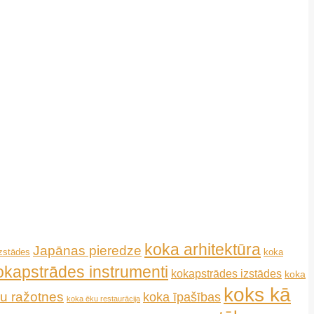
koka arhitektūra
Japānas pieredze
koka
izstādes
okapstrādes instrumenti
kokapstrādes izstādes
koka
koks kā
u ražotnes
koka īpašības
koka ēku restaurācija