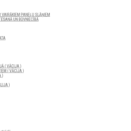
R VAIRĀKIEM PANEĻU SLĀŅIEM
ĒŠANĀ UN BŪVNIECĪBĀ
ATA
Ā ( VĀCIJA )
EM ( VĀCIJA )
 )
LIJA )