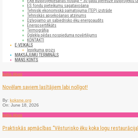
EAB Būvprojektēšanas nodaļa – 30 gadu pieredze būvprojektu i
ES fondu pieteikumu sagatavošana
Tehniski ekonomiskā pamatojuma (TEP) izstrāde
Tehniskās apsekošanas atzinums
Dzīvojamo un sabiedrisko ēku energoaudits
Energosertifikāts
Termogrāfija
Oglekļa pēdas nospieduma novērtējums
KONTAKTI
E-VEIKALS
Iepirkuma grozs
MAKSĀJUMU TERMINĀLS
MANS KONTS
koka ēkas
Novēlam saviem lasītājiem labi nolīgot!
By:
koksne.org
On:
June 18, 2026
koka ēkas
Praktiskās apmācības “Vēsturisko ēku koka logu restaurācija