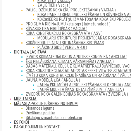
KOKA TILTI ( VĀCIJA )
ZAĻIE TILTI ( Vācija )
PALĪGLĪDZEKLIS KOKA ĒKU PROJEKTĒŠANAI ( VĀCIJA )
KOKA PANEĻU SIENU PROJEKTĒŠANA UN BŪVNIECĪBA A
KOKŠĶIEDRU PLĀTŅU IZMANTOŠANA KOKA ĒKU PROJEKT
PRO CLIMA RISINĀJUMU katalogs ( latviešu valodā )
BŪVAKUSTIKA HIBRĪDĒKĀS ( VĀCIJA )
KOKA KONSTRUKCIJU ROKASGRĀMATA ( ASV )
MODULĀRU STRUKTŪRU PROJEKTĒŠANAS ROKASGRĀM
KOKŠĶIEDRU PLĀTŅU SILTINĀŠANAS SISTĒMAS
PLĀKŠŅU GIDS ( VERSIJA 4.0 )
DIGITĀLĀ LASĪTAVA
IEVADS KOKMATERIĀLOS UN APRITES EKONOMIKĀ ( ANGLIJA )
ĒKU PIELĀGOŠANA KLIMATA PĀRMAIŅĀM ( ANGLIJA )
DABAS MATERIĀLI. CEĻŠ UZ KLIMATNEITRĀLU BŪVNIECĪBU VĀCIJ
KOKA KONSTRUKCIJAS AR AUGSTAS EFEKTIVITĀTES STANDARTI
LĪMĒTU KOKA KONSTRUKCIJU ĪPAŠĪBAS UN RAŽOŠANA ( VĀCIJA
JAUNA MODEĻA ĒKA ( ANGLIJA )
JAUNĀ ĒKU MODEĻA PROJEKTĒŠANAS FILOZOFIJA ( ANG
JAUNĀ MODEĻA ĒKAS. DETAĻZĪMĒJUMI. ( ANGLIJA )
ZVIEDRU KOKA GALDNIECĪBAS ROKASGRĀMATA ( ZVIEDRIJA )
MŪSU MISIJA
MĀJASLAPAS LIETOŠANAS NOTEIKUMI
Distances līgums
Privātuma politika
Sīkdatņu izmantošanas noteikumi
ES FONDI
PAKALPOJUMI UN KONTAKTI