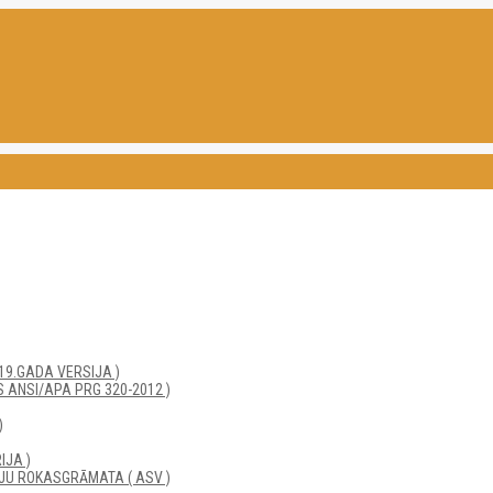
19.GADA VERSIJA )
 ANSI/APA PRG 320-2012 )
)
IJA )
JU ROKASGRĀMATA ( ASV )