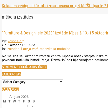
Koksnes veidņu atkārtota izmantošana projektā “Štutgarte 21
mēbeļu izstādes
“Furniture & Design Isle 2023” izstāde Ķīpsalā 13.-15.oktobr
2023-
By:
koksne.org
10-
On:
October 13, 2023
13
In:
izstādes
,
Latvija var!
,
masīvkoka mēbeles
No 13. līdz 15. oktobrim Izstāžu centrā Ķīpsalā notiek starptautiskā m
pavasarī notikušo izstādi “Māja. Dzīvoklis” šeit bija vērojama patīka
SEKO MUMS SOCIĀLAJOS TĪKLOS
KATEGORIJAS
Kategorijas
KALENDĀRS
August 2026
M
T
W
T
F
S
S
1
2