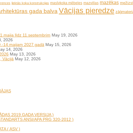
mazēkas
mežizs
masīvkoka mēbeles
mazvillas
erences
liektās koka konstrukcijas
Vācijas pieredze
arhitektūras gada balva
zāģmateriā
11.maija līdz 11.septembrim
May 19, 2026
, 2026
10.-14.maijam 2027.gadā
May 15, 2026
ay 14, 2026
 2026
May 13, 2026
, Vācijā
May 12, 2026
MĀJAS
DAS 2019.GADA VERSIJA )
TANDARTS ANSI/APA PRG 320-2012 )
A ( ASV )