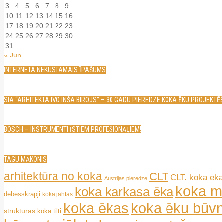
3
4
5
6
7
8
9
10
11
12
13
14
15
16
17
18
19
20
21
22
23
24
25
26
27
28
29
30
31
« Jun
INTERNETA NEKUSTAMAIS ĪPAŠUMS
SIA “ARHITEKTA IVO INŠA BIROJS” – 30 GADU PIEREDZE KOKA ĒKU PROJEKT
BOSCH – INSTRUMENTI ĪSTIEM PROFESIONĀĻIEM!
TAGU MĀKONIS
arhitektūra no koka
CLT
CLT. koka ēk
Austrijas pieredze
koka m
koka karkasa ēka
debesskrāpji
koka jahtas
koka ēkas
koka ēku būvn
struktūras
koka tilti