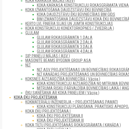
KOKA KARKASA MĀJAS (ASV)
KOKA KARKASA KONSTRUKCIJU ROKASGRĀMATA VIENAS 
KOKA IZMANTOŠANA DAUDZSTĀVU ĒKU BŪVNIECĪBĀ
KOKA DAUDZSTĀVU ĒKU BŪVNIECĪBAS BIM GIDS
BIM IZMANTOŠANA DAUDZSTĀVU KOKA ĒKU BŪVNIECĪB
KERTO LVL FINIERA SIJAS UN JUMTA KONSTRUKCIJAS
KOKA KONSTRUKCIJU KONEKTORKOPNES ( ZVIEDRIJA )
GLULAM
GLULAM ROKASGRĀMATA 1.DAĻA
GLULAM ROKASGRĀMATA 2.DAĻA
GLULAM ROKASGRĀMATA 3.DAĻA
GLULAM ROKASGRĀMATA 4.DAĻA
SIP PANEĻU MĀJAS ( ASV )
MASONITE BEAMS BYGGMA GROUP ASA
NLT
NLT ASV PROJEKTĒŠANAS UN BŪVNIECĪBAS ROKASGRĀM
NLT KANĀDAS PROJEKTĒŠANAS UN BŪVNIECĪBAS ROKA
KOKSNES AIZSARDZĪBA BŪVNIECĪBĀ ( Vācija )
KOKA KONSTRUKCIJU AIZSARDZĪBA NO MITRUMA BŪVNI
MITRUMA RISKU PĀRVALDĪBA BŪVNIECĪBAS LAIKĀ ( ANGL
ĒKU SANĒŠANA AR KOKA PANEĻIEM ( Vācija )
KOKA ĒKU PROJEKTĒŠANA
KOKMATERIĀLU INŽENIERIJA – PROJEKTĒŠANAS PAMATI
KOKA KONSTRUKCIJU PLĀNOŠANA. PRAKTISKS APKOPO
KOKA ĒKU PROJEKTĒŠANA I
KOKA ĒKU PROJEKTĒŠANA II
KOKA ĒKU PROJEKTĒŠANA III
KOKA TILTU PROJEKTĒŠANAS ROKASGRĀMATA ( KANĀDA )