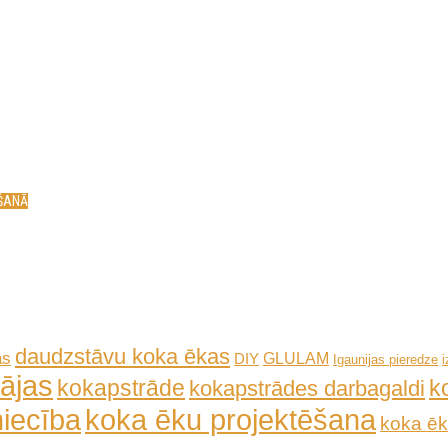
ĒŠANĀ
daudzstāvu koka ēkas
as
GLULAM
DIY
Igaunijas pieredze
ājas
kokapstrāde
k
kokapstrādes darbagaldi
iecība
koka ēku projektēšana
koka ēk