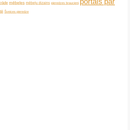
portāls par
mēbeles
trāde
mēbeļu dizains
pieredzes braucieni
li
Šveices pieredze