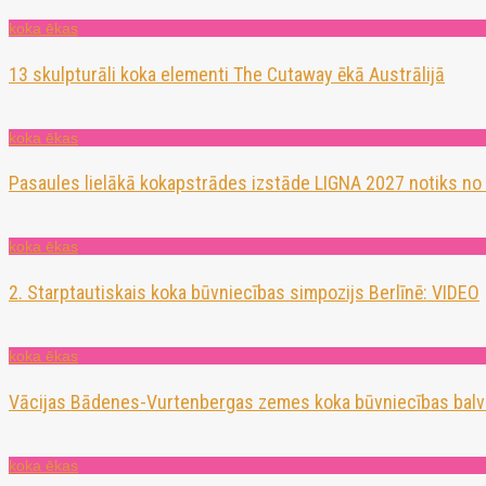
koka ēkas
13 skulpturāli koka elementi The Cutaway ēkā Austrālijā
koka ēkas
Pasaules lielākā kokapstrādes izstāde LIGNA 2027 notiks no
koka ēkas
2. Starptautiskais koka būvniecības simpozijs Berlīnē: VIDEO
koka ēkas
Vācijas Bādenes-Vurtenbergas zemes koka būvniecības balv
koka ēkas