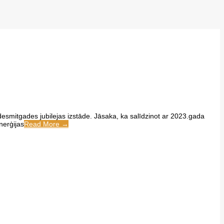
 desmitgades jubilejas izstāde. Jāsaka, ka salīdzinot ar 2023.gada
nerģijas
Read More →