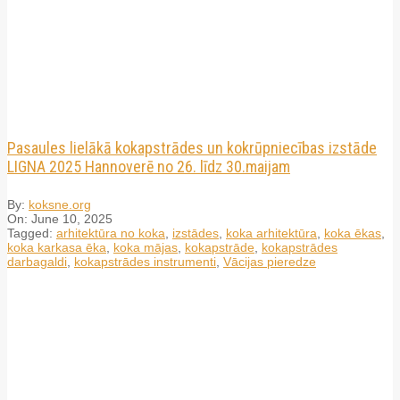
Pasaules lielākā kokapstrādes un kokrūpniecības izstāde
LIGNA 2025 Hannoverē no 26. līdz 30.maijam
By:
koksne.org
On:
June 10, 2025
Tagged:
arhitektūra no koka
,
izstādes
,
koka arhitektūra
,
koka ēkas
,
koka karkasa ēka
,
koka mājas
,
kokapstrāde
,
kokapstrādes
darbagaldi
,
kokapstrādes instrumenti
,
Vācijas pieredze