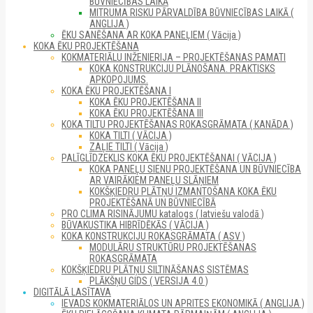
BŪVNIECĪBAS LAIKĀ
MITRUMA RISKU PĀRVALDĪBA BŪVNIECĪBAS LAIKĀ (
ANGLIJA )
ĒKU SANĒŠANA AR KOKA PANEĻIEM ( Vācija )
KOKA ĒKU PROJEKTĒŠANA
KOKMATERIĀLU INŽENIERIJA – PROJEKTĒŠANAS PAMATI
KOKA KONSTRUKCIJU PLĀNOŠANA. PRAKTISKS
APKOPOJUMS.
KOKA ĒKU PROJEKTĒŠANA I
KOKA ĒKU PROJEKTĒŠANA II
KOKA ĒKU PROJEKTĒŠANA III
KOKA TILTU PROJEKTĒŠANAS ROKASGRĀMATA ( KANĀDA )
KOKA TILTI ( VĀCIJA )
ZAĻIE TILTI ( Vācija )
PALĪGLĪDZEKLIS KOKA ĒKU PROJEKTĒŠANAI ( VĀCIJA )
KOKA PANEĻU SIENU PROJEKTĒŠANA UN BŪVNIECĪBA
AR VAIRĀKIEM PANEĻU SLĀŅIEM
KOKŠĶIEDRU PLĀTŅU IZMANTOŠANA KOKA ĒKU
PROJEKTĒŠANĀ UN BŪVNIECĪBĀ
PRO CLIMA RISINĀJUMU katalogs ( latviešu valodā )
BŪVAKUSTIKA HIBRĪDĒKĀS ( VĀCIJA )
KOKA KONSTRUKCIJU ROKASGRĀMATA ( ASV )
MODULĀRU STRUKTŪRU PROJEKTĒŠANAS
ROKASGRĀMATA
KOKŠĶIEDRU PLĀTŅU SILTINĀŠANAS SISTĒMAS
PLĀKŠŅU GIDS ( VERSIJA 4.0 )
DIGITĀLĀ LASĪTAVA
IEVADS KOKMATERIĀLOS UN APRITES EKONOMIKĀ ( ANGLIJA )