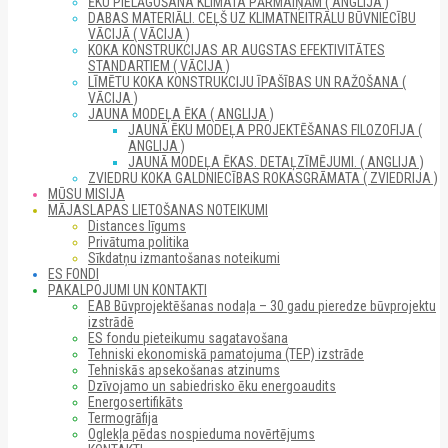
ĒKU PIELĀGOŠANA KLIMATA PĀRMAIŅĀM ( ANGLIJA )
DABAS MATERIĀLI. CEĻŠ UZ KLIMATNEITRĀLU BŪVNIECĪBU
VĀCIJĀ ( VĀCIJA )
KOKA KONSTRUKCIJAS AR AUGSTAS EFEKTIVITĀTES
STANDARTIEM ( VĀCIJA )
LĪMĒTU KOKA KONSTRUKCIJU ĪPAŠĪBAS UN RAŽOŠANA (
VĀCIJA )
JAUNA MODEĻA ĒKA ( ANGLIJA )
JAUNĀ ĒKU MODEĻA PROJEKTĒŠANAS FILOZOFIJA (
ANGLIJA )
JAUNĀ MODEĻA ĒKAS. DETAĻZĪMĒJUMI. ( ANGLIJA )
ZVIEDRU KOKA GALDNIECĪBAS ROKASGRĀMATA ( ZVIEDRIJA )
MŪSU MISIJA
MĀJASLAPAS LIETOŠANAS NOTEIKUMI
Distances līgums
Privātuma politika
Sīkdatņu izmantošanas noteikumi
ES FONDI
PAKALPOJUMI UN KONTAKTI
EAB Būvprojektēšanas nodaļa – 30 gadu pieredze būvprojektu
izstrādē
ES fondu pieteikumu sagatavošana
Tehniski ekonomiskā pamatojuma (TEP) izstrāde
Tehniskās apsekošanas atzinums
Dzīvojamo un sabiedrisko ēku energoaudits
Energosertifikāts
Termogrāfija
Oglekļa pēdas nospieduma novērtējums