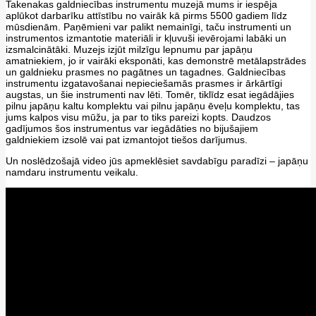
Takenakas galdniecības instrumentu muzejā mums ir iespēja
aplūkot darbarīku attīstību no vairāk kā pirms 5500 gadiem līdz
mūsdienām. Paņēmieni var palikt nemainīgi, taču instrumenti un
instrumentos izmantotie materiāli ir kļuvuši ievērojami labāki un
izsmalcinātāki. Muzejs izjūt milzīgu lepnumu par japāņu
amatniekiem, jo ir vairāki eksponāti, kas demonstrē metālapstrādes
un galdnieku prasmes no pagātnes un tagadnes. Galdniecības
instrumentu izgatavošanai nepieciešamās prasmes ir ārkārtīgi
augstas, un šie instrumenti nav lēti. Tomēr, tiklīdz esat iegādājies
pilnu japāņu kaltu komplektu vai pilnu japāņu ēveļu komplektu, tas
jums kalpos visu mūžu, ja par to tiks pareizi kopts. Daudzos
gadījumos šos instrumentus var iegādāties no bijušajiem
galdniekiem izsolē vai pat izmantojot tiešos darījumus.
Un noslēdzošajā video jūs apmeklēsiet savdabīgu paradīzi – japāņu
namdaru instrumentu veikalu.