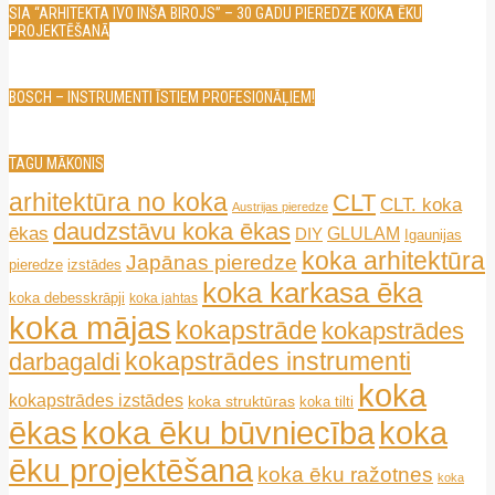
SIA “ARHITEKTA IVO INŠA BIROJS” – 30 GADU PIEREDZE KOKA ĒKU
PROJEKTĒŠANĀ
BOSCH – INSTRUMENTI ĪSTIEM PROFESIONĀĻIEM!
TAGU MĀKONIS
arhitektūra no koka
CLT
CLT. koka
Austrijas pieredze
daudzstāvu koka ēkas
ēkas
GLULAM
DIY
Igaunijas
koka arhitektūra
Japānas pieredze
pieredze
izstādes
koka karkasa ēka
koka debesskrāpji
koka jahtas
koka mājas
kokapstrāde
kokapstrādes
kokapstrādes instrumenti
darbagaldi
koka
kokapstrādes izstādes
koka struktūras
koka tilti
ēkas
koka ēku būvniecība
koka
ēku projektēšana
koka ēku ražotnes
koka