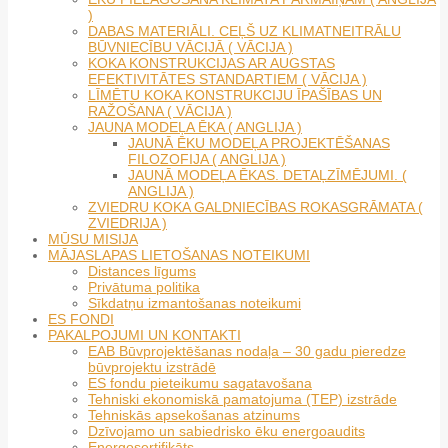
)
DABAS MATERIĀLI. CEĻŠ UZ KLIMATNEITRĀLU
BŪVNIECĪBU VĀCIJĀ ( VĀCIJA )
KOKA KONSTRUKCIJAS AR AUGSTAS
EFEKTIVITĀTES STANDARTIEM ( VĀCIJA )
LĪMĒTU KOKA KONSTRUKCIJU ĪPAŠĪBAS UN
RAŽOŠANA ( VĀCIJA )
JAUNA MODEĻA ĒKA ( ANGLIJA )
JAUNĀ ĒKU MODEĻA PROJEKTĒŠANAS
FILOZOFIJA ( ANGLIJA )
JAUNĀ MODEĻA ĒKAS. DETAĻZĪMĒJUMI. (
ANGLIJA )
ZVIEDRU KOKA GALDNIECĪBAS ROKASGRĀMATA (
ZVIEDRIJA )
MŪSU MISIJA
MĀJASLAPAS LIETOŠANAS NOTEIKUMI
Distances līgums
Privātuma politika
Sīkdatņu izmantošanas noteikumi
ES FONDI
PAKALPOJUMI UN KONTAKTI
EAB Būvprojektēšanas nodaļa – 30 gadu pieredze
būvprojektu izstrādē
ES fondu pieteikumu sagatavošana
Tehniski ekonomiskā pamatojuma (TEP) izstrāde
Tehniskās apsekošanas atzinums
Dzīvojamo un sabiedrisko ēku energoaudits
Energosertifikāts