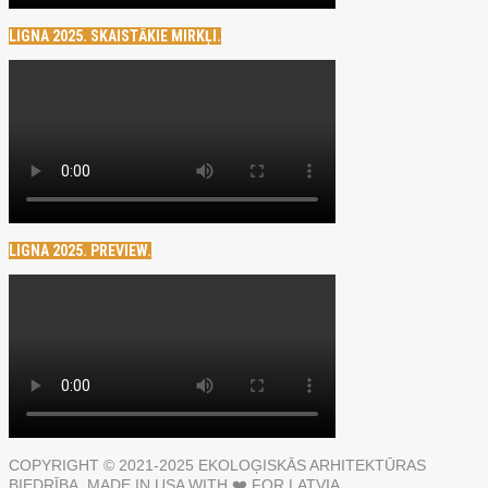
LIGNA 2025. SKAISTĀKIE MIRKĻI.
LIGNA 2025. PREVIEW.
COPYRIGHT © 2021-2025 EKOLOĢISKĀS ARHITEKTŪRAS
BIEDRĪBA. MADE IN USA WITH ❤️ FOR LATVIA.