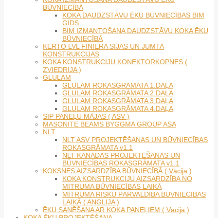
BŪVNIECĪBĀ
KOKA DAUDZSTĀVU ĒKU BŪVNIECĪBAS BIM
GIDS
BIM IZMANTOŠANA DAUDZSTĀVU KOKA ĒKU
BŪVNIECĪBĀ
KERTO LVL FINIERA SIJAS UN JUMTA
KONSTRUKCIJAS
KOKA KONSTRUKCIJU KONEKTORKOPNES (
ZVIEDRIJA )
GLULAM
GLULAM ROKASGRĀMATA 1.DAĻA
GLULAM ROKASGRĀMATA 2.DAĻA
GLULAM ROKASGRĀMATA 3.DAĻA
GLULAM ROKASGRĀMATA 4.DAĻA
SIP PANEĻU MĀJAS ( ASV )
MASONITE BEAMS BYGGMA GROUP ASA
NLT
NLT ASV PROJEKTĒŠANAS UN BŪVNIECĪBAS
ROKASGRĀMATA v1.1
NLT KANĀDAS PROJEKTĒŠANAS UN
BŪVNIECĪBAS ROKASGRĀMATA v1.1
KOKSNES AIZSARDZĪBA BŪVNIECĪBĀ ( Vācija )
KOKA KONSTRUKCIJU AIZSARDZĪBA NO
MITRUMA BŪVNIECĪBAS LAIKĀ
MITRUMA RISKU PĀRVALDĪBA BŪVNIECĪBAS
LAIKĀ ( ANGLIJA )
ĒKU SANĒŠANA AR KOKA PANEĻIEM ( Vācija )
KOKA ĒKU PROJEKTĒŠANA