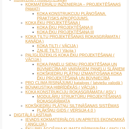
KOKMATERIĀLU INŽENIERIJA – PROJEKTĒŠANAS
PAMATI
KOKA KONSTRUKCIJU PLĀNOŠANA.
PRAKTISKS APKOPOJUMS.
KOKA ĒKU PROJEKTĒŠANA I
KOKA ĒKU PROJEKTĒŠANA II
KOKA ĒKU PROJEKTĒŠANA III
KOKA TILTU PROJEKTĒŠANAS ROKASGRĀMATA (
KANĀDA )
KOKA TILTI ( VĀCIJA )
ZAĻIE TILTI ( Vācija )
PALĪGLĪDZEKLIS KOKA ĒKU PROJEKTĒŠANAI (
VĀCIJA )
KOKA PANEĻU SIENU PROJEKTĒŠANA UN
BŪVNIECĪBA AR VAIRĀKIEM PANEĻU SLĀŅIEM
KOKŠĶIEDRU PLĀTŅU IZMANTOŠANA KOKA
ĒKU PROJEKTĒŠANĀ UN BŪVNIECĪBĀ
PRO CLIMA RISINĀJUMU katalogs ( latviešu valodā )
BŪVAKUSTIKA HIBRĪDĒKĀS ( VĀCIJA )
KOKA KONSTRUKCIJU ROKASGRĀMATA ( ASV )
MODULĀRU STRUKTŪRU PROJEKTĒŠANAS
ROKASGRĀMATA
KOKŠĶIEDRU PLĀTŅU SILTINĀŠANAS SISTĒMAS
PLĀKŠŅU GIDS ( VERSIJA 4.0 )
DIGITĀLĀ LASĪTAVA
IEVADS KOKMATERIĀLOS UN APRITES EKONOMIKĀ
( ANGLIJA )
ĒKU PIELĀGOŠANA KLIMATA PĀRMAIŅĀM ( ANGLIJA