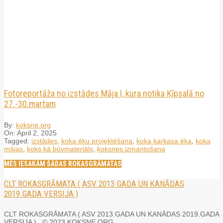
Fotoreportāža no izstādes Māja I, kura notika Ķīpsalā no
27.-30.martam
By:
koksne.org
On:
April 2, 2025
Tagged:
izstādes
,
koka ēku projektēšana
,
koka karkasa ēka
,
koka
mājas
,
koks kā būvmateriāls
,
koksnes izmantošana
MĒS IESAKĀM ŠĀDAS ROKASGRĀMATAS
CLT ROKASGRĀMATA ( ASV 2013.GADA UN KANĀDAS
2019.GADA VERSIJA )
CLT ROKASGRĀMATA ( ASV 2013.GADA UN KANĀDAS 2019.GADA
VERSIJA ) © 2023 KOKSNE.ORG