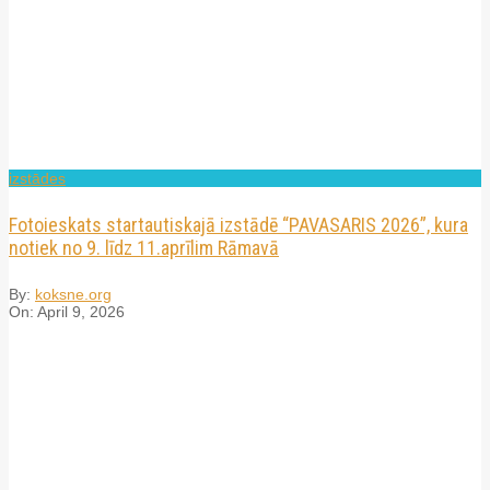
izstādes
Fotoieskats startautiskajā izstādē “PAVASARIS 2026”, kura
notiek no 9. līdz 11.aprīlim Rāmavā
By:
koksne.org
On:
April 9, 2026