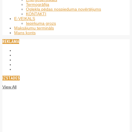
Termogrāfija
Oglekļa pēdas nospieduma novērtējums
KONTAKTI
E-VEIKALS
Iepirkuma grozs
Maksājumu termināls
Mans konts
REKLĀMA
IZSTĀDES
View All