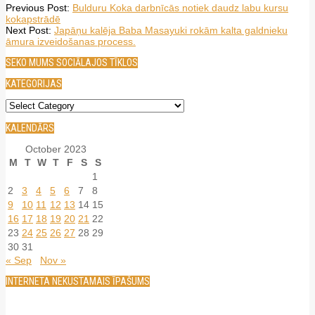
2023-
Previous Post:
Bulduru Koka darbnīcās notiek daudz labu kursu
10-
kokapstrādē
05
Next Post:
Japāņu kalēja Baba Masayuki rokām kalta galdnieku
āmura izveidošanas process.
SEKO MUMS SOCIĀLAJOS TĪKLOS
KATEGORIJAS
Kategorijas
KALENDĀRS
October 2023
M
T
W
T
F
S
S
1
2
3
4
5
6
7
8
9
10
11
12
13
14
15
16
17
18
19
20
21
22
23
24
25
26
27
28
29
30
31
« Sep
Nov »
INTERNETA NEKUSTAMAIS ĪPAŠUMS