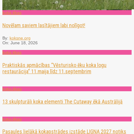
koka ēkas
Novēlam saviem lasītājiem labi nolīgot!
By:
koksne.org
On:
June 18, 2026
koka ēkas
Praktiskās apmācības “Vēsturisko ēku koka logu
restaurācija” 11.maija līdz 11.septembrim
koka ēkas
13 skulpturāli koka elementi The Cutaway ēkā Austrālijā
koka ēkas
Pasaules lielākā kokapstrādes izstāde LIGNA 2027 notiks