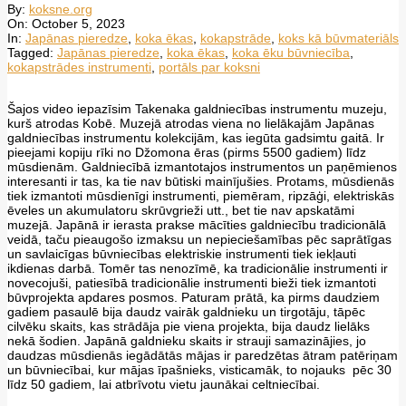
By:
koksne.org
On:
October 5, 2023
In:
Japānas pieredze
,
koka ēkas
,
kokapstrāde
,
koks kā būvmateriāls
Tagged:
Japānas pieredze
,
koka ēkas
,
koka ēku būvniecība
,
kokapstrādes instrumenti
,
portāls par koksni
Šajos video iepazīsim Takenaka galdniecības instrumentu muzeju,
kurš atrodas Kobē. Muzejā atrodas viena no lielākajām Japānas
galdniecības instrumentu kolekcijām, kas iegūta gadsimtu gaitā. Ir
pieejami kopiju rīki no Džomona ēras (pirms 5500 gadiem) līdz
mūsdienām. Galdniecībā izmantotajos instrumentos un paņēmienos
interesanti ir tas, ka tie nav būtiski mainījušies. Protams, mūsdienās
tiek izmantoti mūsdienīgi instrumenti, piemēram, ripzāģi, elektriskās
ēveles un akumulatoru skrūvgrieži utt., bet tie nav apskatāmi
muzejā. Japānā ir ierasta prakse mācīties galdniecību tradicionālā
veidā, taču pieaugošo izmaksu un nepieciešamības pēc saprātīgas
un savlaicīgas būvniecības elektriskie instrumenti tiek iekļauti
ikdienas darbā. Tomēr tas nenozīmē, ka tradicionālie instrumenti ir
novecojuši, patiesībā tradicionālie instrumenti bieži tiek izmantoti
būvprojekta apdares posmos. Paturam prātā, ka pirms daudziem
gadiem pasaulē bija daudz vairāk galdnieku un tirgotāju, tāpēc
cilvēku skaits, kas strādāja pie viena projekta, bija daudz lielāks
nekā šodien. Japānā galdnieku skaits ir strauji samazinājies, jo
daudzas mūsdienās iegādātās mājas ir paredzētas ātram patēriņam
un būvniecībai, kur mājas īpašnieks, visticamāk, to nojauks pēc 30
līdz 50 gadiem, lai atbrīvotu vietu jaunākai celtniecībai.