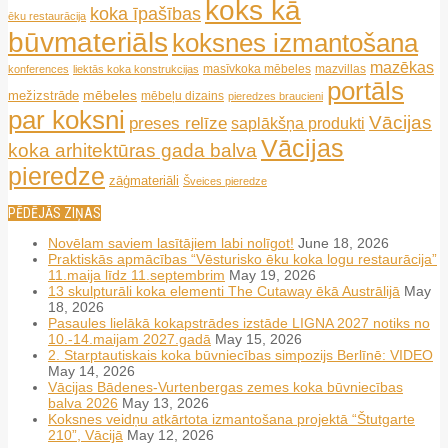
koks kā
koka īpašības
ēku restaurācija
būvmateriāls
koksnes izmantošana
mazēkas
masīvkoka mēbeles
mazvillas
konferences
liektās koka konstrukcijas
portāls
mēbeles
mežizstrāde
mēbeļu dizains
pieredzes braucieni
par koksni
Vācijas
preses relīze
saplākšņa produkti
Vācijas
koka arhitektūras gada balva
pieredze
zāģmateriāli
Šveices pieredze
PĒDĒJĀS ZIŅAS
Novēlam saviem lasītājiem labi nolīgot!
June 18, 2026
Praktiskās apmācības “Vēsturisko ēku koka logu restaurācija”
11.maija līdz 11.septembrim
May 19, 2026
13 skulpturāli koka elementi The Cutaway ēkā Austrālijā
May
18, 2026
Pasaules lielākā kokapstrādes izstāde LIGNA 2027 notiks no
10.-14.maijam 2027.gadā
May 15, 2026
2. Starptautiskais koka būvniecības simpozijs Berlīnē: VIDEO
May 14, 2026
Vācijas Bādenes-Vurtenbergas zemes koka būvniecības
balva 2026
May 13, 2026
Koksnes veidņu atkārtota izmantošana projektā “Štutgarte
210”, Vācijā
May 12, 2026