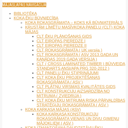
MĀJASLAPAS NAVIGĀCIJA
BIBLIOTĒKA
KOKA ĒKU BŪVNIECĪBA
KOKA ROKASGRĀMATA – KOKS KĀ BŪVMATERIĀLS
KRUSTĀM LĪMĒTU MASĪVKOKA PANEĻU (CLT) KOKA
MĀJAS
CLT ĒKU PLĀNOŠANAS GIDS
CLT EIROPAS PIEREDZE I
CLT EIROPAS PIEREDZE II
CLT ROKASGRĀMATA ( UK versija )
CLT ROKASGRĀMATA ( ASV 2013.GADA UN
KANĀDAS 2019.GADA VERSIJA )
CLT ( CROSS LAMINATED TIMBER ) BŪVVEIDA
STANDARTS ANSI/APA PRG 320-2012 )
CLT PANEĻU ĒKU STIPRINĀJUMI
CLT KOKA ĒKU PROJEKTĒŠANAS
ROKASGRĀMATA ( ASV )
CLT PLĀTŅU VIRSMAS KVALITĀTES GIDS
CLT KONSTRUKCIJU AIZSARDZĪBA NO
MITRUMA ( ZVIEDRIJA )
CLT KOKA ĒKU MITRUMA RISKA PĀRVALDĪBAS
STRATĒĢIJU ROKASGRĀMATA ( ASV )
KOKA KARKASA MĀJAS (ASV)
KOKA KARKASA KONSTRUKCIJU
ROKASGRĀMATA VIENAS UN DIVU ĢIMEŅU
MĀJOKĻIEM ( ASV )
KOKA IZMANTOŠANA DAUDZSTĀVU ĒKU