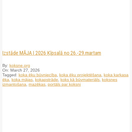
Izstāde MĀJA I 2026 Ķīpsalā no 26.-29.martam
By:
koksne.org
On:
March 27, 2026
Tagged:
koka ēku būvniecība
,
koka ēku projektēšana
,
koka karkasa
ēka
,
koka mājas
,
kokapstrāde
,
koks kā būvmateriāls
,
koksnes
izmantošana
,
mazēkas
,
portāls par koksni