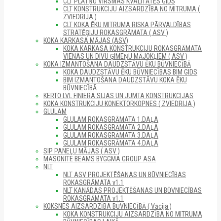
CLT PLĀTŅU VIRSMAS KVALITĀTES GIDS
CLT KONSTRUKCIJU AIZSARDZĪBA NO MITRUMA (
ZVIEDRIJA )
CLT KOKA ĒKU MITRUMA RISKA PĀRVALDĪBAS
STRATĒĢIJU ROKASGRĀMATA ( ASV )
KOKA KARKASA MĀJAS (ASV)
KOKA KARKASA KONSTRUKCIJU ROKASGRĀMATA
VIENAS UN DIVU ĢIMEŅU MĀJOKĻIEM ( ASV )
KOKA IZMANTOŠANA DAUDZSTĀVU ĒKU BŪVNIECĪBĀ
KOKA DAUDZSTĀVU ĒKU BŪVNIECĪBAS BIM GIDS
BIM IZMANTOŠANA DAUDZSTĀVU KOKA ĒKU
BŪVNIECĪBĀ
KERTO LVL FINIERA SIJAS UN JUMTA KONSTRUKCIJAS
KOKA KONSTRUKCIJU KONEKTORKOPNES ( ZVIEDRIJA )
GLULAM
GLULAM ROKASGRĀMATA 1.DAĻA
GLULAM ROKASGRĀMATA 2.DAĻA
GLULAM ROKASGRĀMATA 3.DAĻA
GLULAM ROKASGRĀMATA 4.DAĻA
SIP PANEĻU MĀJAS ( ASV )
MASONITE BEAMS BYGGMA GROUP ASA
NLT
NLT ASV PROJEKTĒŠANAS UN BŪVNIECĪBAS
ROKASGRĀMATA v1.1
NLT KANĀDAS PROJEKTĒŠANAS UN BŪVNIECĪBAS
ROKASGRĀMATA v1.1
KOKSNES AIZSARDZĪBA BŪVNIECĪBĀ ( Vācija )
KOKA KONSTRUKCIJU AIZSARDZĪBA NO MITRUMA