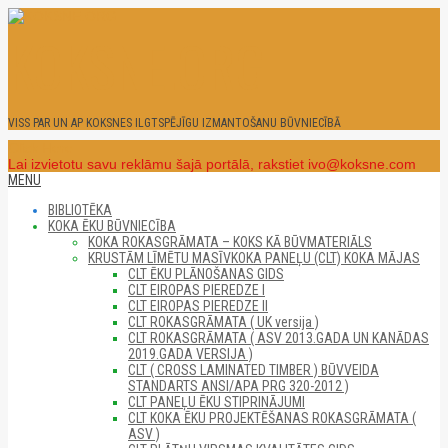
Skip
to
KOKSNE.ORG
content
VISS PAR UN AP KOKSNES ILGTSPĒJĪGU IZMANTOŠANU BŪVNIECĪBĀ
Click Here
Lai izvietotu savu reklāmu šajā portālā, rakstiet ivo@koksne.com
Secondary
MENU
Navigation
BIBLIOTĒKA
Menu
KOKA ĒKU BŪVNIECĪBA
KOKA ROKASGRĀMATA – KOKS KĀ BŪVMATERIĀLS
KRUSTĀM LĪMĒTU MASĪVKOKA PANEĻU (CLT) KOKA MĀJAS
CLT ĒKU PLĀNOŠANAS GIDS
CLT EIROPAS PIEREDZE I
CLT EIROPAS PIEREDZE II
CLT ROKASGRĀMATA ( UK versija )
CLT ROKASGRĀMATA ( ASV 2013.GADA UN KANĀDAS
2019.GADA VERSIJA )
CLT ( CROSS LAMINATED TIMBER ) BŪVVEIDA
STANDARTS ANSI/APA PRG 320-2012 )
CLT PANEĻU ĒKU STIPRINĀJUMI
CLT KOKA ĒKU PROJEKTĒŠANAS ROKASGRĀMATA (
ASV )