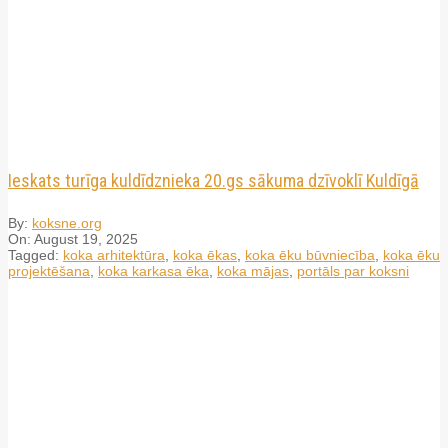
Ieskats turīga kuldīdznieka 20.gs sākuma dzīvoklī Kuldīgā
By:
koksne.org
On:
August 19, 2025
Tagged:
koka arhitektūra
,
koka ēkas
,
koka ēku būvniecība
,
koka ēku
projektēšana
,
koka karkasa ēka
,
koka mājas
,
portāls par koksni