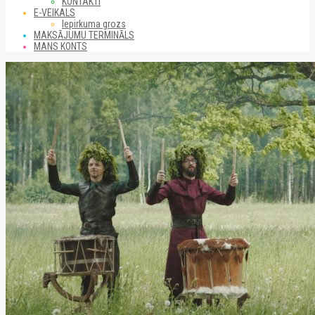
KONTAKTI
E-VEIKALS
Iepirkuma grozs
MAKSĀJUMU TERMINĀLS
MANS KONTS