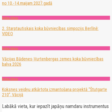
no 10.-14.maijam 2027.gadā
koka ēkas
2. Starptautiskais koka būvniecības simpozijs Berlīnē:
VIDEO
koka ēkas
Vācijas Bādenes-Vurtenbergas zemes koka būvniecības
balva 2026
koka ēkas
Koksnes veidņu atkārtota izmantošana projektā “Štutgarte
210”, Vācijā
Labākā vieta, kur iepazīt japāņu namdaru instrumentus