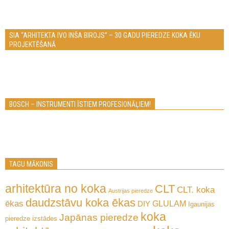
SIA “ARHITEKTA IVO INŠA BIROJS” – 30 GADU PIEREDZE KOKA ĒKU
PROJEKTĒŠANĀ
BOSCH – INSTRUMENTI ĪSTIEM PROFESIONĀĻIEM!
TAGU MĀKONIS
arhitektūra no koka
CLT
CLT. koka
Austrijas pieredze
daudzstāvu koka ēkas
ēkas
GLULAM
DIY
Igaunijas
koka
Japānas pieredze
pieredze
izstādes