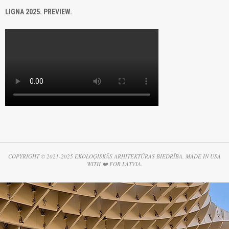
LIGNA 2025. PREVIEW.
COPYRIGHT © 2021-2025 EKOLOĢISKĀS ARHITEKTŪRAS BIEDRĪBA. MADE IN USA
WITH ❤️ FOR LATVIA.