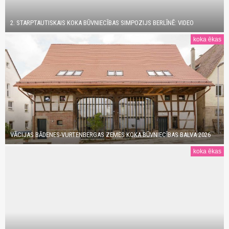
2. STARPTAUTISKAIS KOKA BŪVNIECĪBAS SIMPOZIJS BERLĪNĒ: VIDEO
koka ēkas
VĀCIJAS BĀDENES-VURTENBERGAS ZEMES KOKA BŪVNIECĪBAS BALVA 2026
koka ēkas