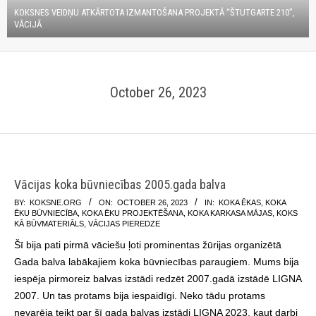
KOKSNES VEIDŅU ATKĀRTOTA IZMANTOŠANA PROJEKTĀ “ŠTUTGARTE 210”,
VĀCIJĀ
October 26, 2023
Vācijas koka būvniecības 2005.gada balva
2023-
BY:
KOKSNE.ORG
ON:
OCTOBER 26, 2023
IN:
KOKA ĒKAS
,
KOKA
ĒKU BŪVNIECĪBA
,
KOKA ĒKU PROJEKTĒŠANA
,
KOKA KARKASA MĀJAS
,
KOKS
10-
KĀ BŪVMATERIĀLS
,
VĀCIJAS PIEREDZE
26
Šī bija pati pirmā vāciešu ļoti prominentas žūrijas organizētā
Gada balva labākajiem koka būvniecības paraugiem. Mums bija
iespēja pirmoreiz balvas izstādi redzēt 2007.gadā izstādē LIGNA
2007. Un tas protams bija iespaidīgi. Neko tādu protams
nevarēja teikt par šī gada balvas izstādi LIGNA 2023, kaut darbi