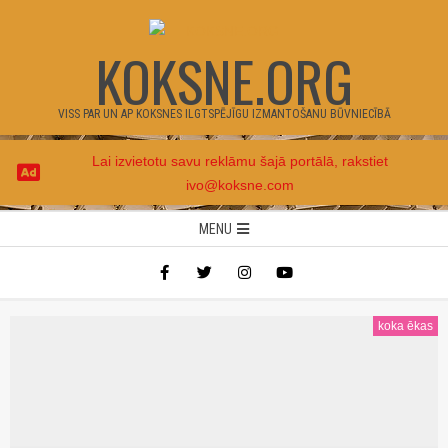
Skip
to
KOKSNE.ORG
content
VISS PAR UN AP KOKSNES ILGTSPĒJĪGU IZMANTOŠANU BŪVNIECĪBĀ
Lai izvietotu savu reklāmu šajā portālā, rakstiet
ivo@koksne.com
Secondary
MENU
Navigation
Menu
koka ēkas