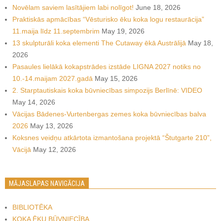
Novēlam saviem lasītājiem labi nolīgot!
June 18, 2026
Praktiskās apmācības “Vēsturisko ēku koka logu restaurācija”
11.maija līdz 11.septembrim
May 19, 2026
13 skulpturāli koka elementi The Cutaway ēkā Austrālijā
May 18,
2026
Pasaules lielākā kokapstrādes izstāde LIGNA 2027 notiks no
10.-14.maijam 2027.gadā
May 15, 2026
2. Starptautiskais koka būvniecības simpozijs Berlīnē: VIDEO
May 14, 2026
Vācijas Bādenes-Vurtenbergas zemes koka būvniecības balva
2026
May 13, 2026
Koksnes veidņu atkārtota izmantošana projektā “Štutgarte 210”,
Vācijā
May 12, 2026
MĀJASLAPAS NAVIGĀCIJA
BIBLIOTĒKA
KOKA ĒKU BŪVNIECĪBA