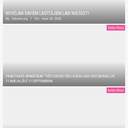
NOVĒLAM SAVIEM LASĪTĀJIEM LABI NOLĪGOT!
By:
koksne.org
On:
June 18, 2026
koka ēkas
PRAKTISKĀS APMĀCĪBAS “VĒSTURISKO ĒKU KOKA LOGU RESTAURĀCIJA”
11.MAIJA LĪDZ 11.SEPTEMBRIM
koka ēkas