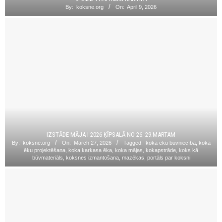
By:
koksne.org
On:
April 9, 2026
IZSTĀDE MĀJA I 2026 ĶĪPSALĀ NO 26.-29.MARTAM
By:
koksne.org
On:
March 27, 2026
Tagged:
koka ēku būvniecība
,
koka
ēku projektēšana
,
koka karkasa ēka
,
koka mājas
,
kokapstrāde
,
koks kā
būvmateriāls
,
koksnes izmantošana
,
mazēkas
,
portāls par koksni