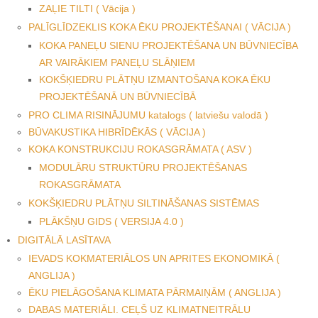
ZAĻIE TILTI ( Vācija )
PALĪGLĪDZEKLIS KOKA ĒKU PROJEKTĒŠANAI ( VĀCIJA )
KOKA PANEĻU SIENU PROJEKTĒŠANA UN BŪVNIECĪBA
AR VAIRĀKIEM PANEĻU SLĀŅIEM
KOKŠĶIEDRU PLĀTŅU IZMANTOŠANA KOKA ĒKU
PROJEKTĒŠANĀ UN BŪVNIECĪBĀ
PRO CLIMA RISINĀJUMU katalogs ( latviešu valodā )
BŪVAKUSTIKA HIBRĪDĒKĀS ( VĀCIJA )
KOKA KONSTRUKCIJU ROKASGRĀMATA ( ASV )
MODULĀRU STRUKTŪRU PROJEKTĒŠANAS
ROKASGRĀMATA
KOKŠĶIEDRU PLĀTŅU SILTINĀŠANAS SISTĒMAS
PLĀKŠŅU GIDS ( VERSIJA 4.0 )
DIGITĀLĀ LASĪTAVA
IEVADS KOKMATERIĀLOS UN APRITES EKONOMIKĀ (
ANGLIJA )
ĒKU PIELĀGOŠANA KLIMATA PĀRMAIŅĀM ( ANGLIJA )
DABAS MATERIĀLI. CEĻŠ UZ KLIMATNEITRĀLU