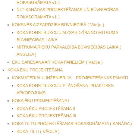
ROKASGRĀMATA v1.1
NLT KANĀDAS PROJEKTĒŠANAS UN BŪVNIECĪBAS
ROKASGRĀMATA v1.1
KOKSNES AIZSARDZĪBA BŪVNIECĪBĀ ( Vācija )
KOKA KONSTRUKCIJU AIZSARDZĪBA NO MITRUMA
BŪVNIECĪBAS LAIKĀ
MITRUMA RISKU PĀRVALDĪBA BŪVNIECĪBAS LAIKĀ (
ANGLIJA )
ĒKU SANĒŠANA AR KOKA PANEĻIEM ( Vācija )
KOKA ĒKU PROJEKTĒŠANA
KOKMATERIĀLU INŽENIERIJA – PROJEKTĒŠANAS PAMATI
KOKA KONSTRUKCIJU PLĀNOŠANA. PRAKTISKS
APKOPOJUMS.
KOKA ĒKU PROJEKTĒŠANA I
KOKA ĒKU PROJEKTĒŠANA II
KOKA ĒKU PROJEKTĒŠANA III
KOKA TILTU PROJEKTĒŠANAS ROKASGRĀMATA ( KANĀDA )
KOKA TILTI ( VĀCIJA )