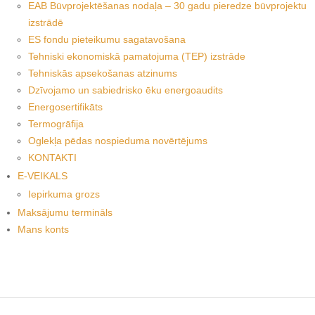
EAB Būvprojektēšanas nodaļa – 30 gadu pieredze būvprojektu
izstrādē
ES fondu pieteikumu sagatavošana
Tehniski ekonomiskā pamatojuma (TEP) izstrāde
Tehniskās apsekošanas atzinums
Dzīvojamo un sabiedrisko ēku energoaudits
Energosertifikāts
Termogrāfija
Oglekļa pēdas nospieduma novērtējums
KONTAKTI
E-VEIKALS
Iepirkuma grozs
Maksājumu termināls
Mans konts