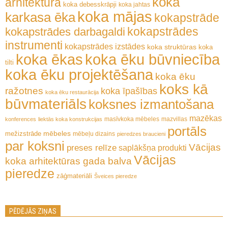
koka
arhitektūra
koka debesskrāpji
koka jahtas
koka mājas
karkasa ēka
kokapstrāde
kokapstrādes
kokapstrādes darbagaldi
instrumenti
kokapstrādes izstādes
koka struktūras
koka
koka ēkas
koka ēku būvniecība
tilti
koka ēku projektēšana
koka ēku
koks kā
ražotnes
koka īpašības
koka ēku restaurācija
būvmateriāls
koksnes izmantošana
mazēkas
masīvkoka mēbeles
mazvillas
konferences
liektās koka konstrukcijas
portāls
mēbeles
mežizstrāde
mēbeļu dizains
pieredzes braucieni
par koksni
Vācijas
preses relīze
saplākšņa produkti
Vācijas
koka arhitektūras gada balva
pieredze
zāģmateriāli
Šveices pieredze
PĒDĒJĀS ZIŅAS