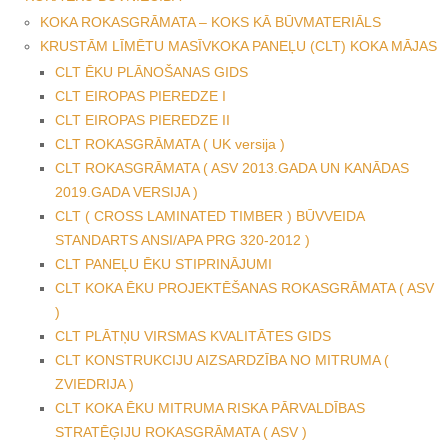
KOKA ROKASGRĀMATA – KOKS KĀ BŪVMATERIĀLS
KRUSTĀM LĪMĒTU MASĪVKOKA PANEĻU (CLT) KOKA MĀJAS
CLT ĒKU PLĀNOŠANAS GIDS
CLT EIROPAS PIEREDZE I
CLT EIROPAS PIEREDZE II
CLT ROKASGRĀMATA ( UK versija )
CLT ROKASGRĀMATA ( ASV 2013.GADA UN KANĀDAS
2019.GADA VERSIJA )
CLT ( CROSS LAMINATED TIMBER ) BŪVVEIDA
STANDARTS ANSI/APA PRG 320-2012 )
CLT PANEĻU ĒKU STIPRINĀJUMI
CLT KOKA ĒKU PROJEKTĒŠANAS ROKASGRĀMATA ( ASV
)
CLT PLĀTŅU VIRSMAS KVALITĀTES GIDS
CLT KONSTRUKCIJU AIZSARDZĪBA NO MITRUMA (
ZVIEDRIJA )
CLT KOKA ĒKU MITRUMA RISKA PĀRVALDĪBAS
STRATĒĢIJU ROKASGRĀMATA ( ASV )