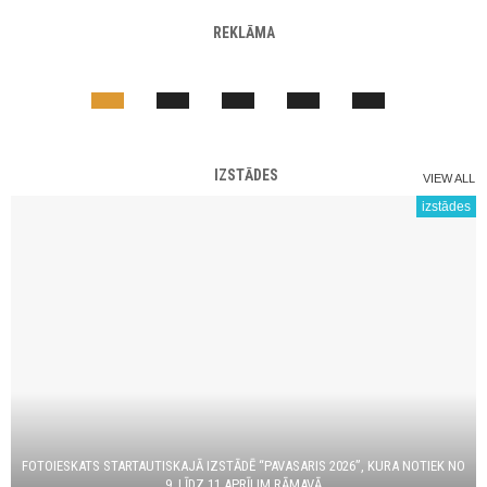
REKLĀMA
IZSTĀDES
VIEW ALL
izstādes
FOTOIESKATS STARTAUTISKAJĀ IZSTĀDĒ “PAVASARIS 2026”, KURA NOTIEK NO
9. LĪDZ 11.APRĪLIM RĀMAVĀ