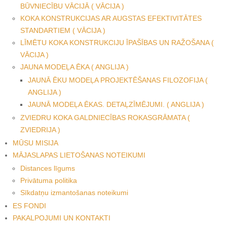
BŪVNIECĪBU VĀCIJĀ ( VĀCIJA )
KOKA KONSTRUKCIJAS AR AUGSTAS EFEKTIVITĀTES
STANDARTIEM ( VĀCIJA )
LĪMĒTU KOKA KONSTRUKCIJU ĪPAŠĪBAS UN RAŽOŠANA (
VĀCIJA )
JAUNA MODEĻA ĒKA ( ANGLIJA )
JAUNĀ ĒKU MODEĻA PROJEKTĒŠANAS FILOZOFIJA (
ANGLIJA )
JAUNĀ MODEĻA ĒKAS. DETAĻZĪMĒJUMI. ( ANGLIJA )
ZVIEDRU KOKA GALDNIECĪBAS ROKASGRĀMATA (
ZVIEDRIJA )
MŪSU MISIJA
MĀJASLAPAS LIETOŠANAS NOTEIKUMI
Distances līgums
Privātuma politika
Sīkdatņu izmantošanas noteikumi
ES FONDI
PAKALPOJUMI UN KONTAKTI