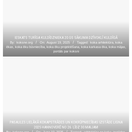
IESKATS TURĪGA KULDĪDZNIEKA 20.GS SĀKUMA DZĪVOKLĪ KULDĪGĀ
By:
koksne.org
On:
August 19, 2025
Tagged:
koka arhitektūra
,
koka
ēkas
,
koka ēku būvniecība
,
koka ēku projektēšana
,
koka karkasa ēka
,
koka mājas
,
portāls par koksni
PASAULES LIELĀKĀ KOKAPSTRĀDES UN KOKRŪPNIECĪBAS IZSTĀDE LIGNA
2025 HANNOVERĒ NO 26. LĪDZ 30.MAIJAM
By:
koksne.org
On:
June 10, 2025
Tagged:
arhitektūra no koka
,
izstādes
,