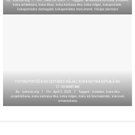
koka arhitektūra
,
koka ēkas
,
koka karkasa ēka
,
koka mājas
,
kokapstrāde
,
kokapstrādes darbagaldi
,
kokapstrādes instrumenti
,
Vācijas pieredze
FOTOREPORTĀŽA NO IZSTĀDES MĀJA I, KURA NOTIKA ĶĪPSALĀ NO
27.-30.MARTAM
By:
koksne.org
On:
April 2, 2025
Tagged:
izstādes
,
koka ēku
projektēšana
,
koka karkasa ēka
,
koka mājas
,
koks kā būvmateriāls
,
koksnes
izmantošana