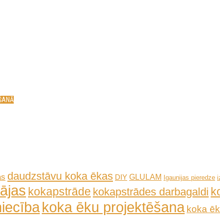
ĒŠANĀ
daudzstāvu koka ēkas
as
GLULAM
DIY
Igaunijas pieredze
ājas
kokapstrāde
k
kokapstrādes darbagaldi
iecība
koka ēku projektēšana
koka ēk