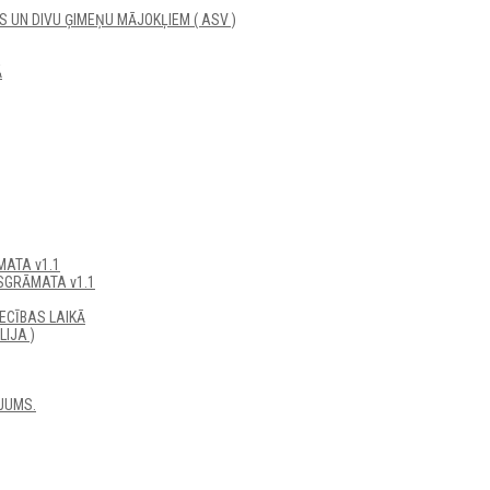
UN DIVU ĢIMEŅU MĀJOKĻIEM ( ASV )
Ā
ATA v1.1
SGRĀMATA v1.1
ECĪBAS LAIKĀ
IJA )
JUMS.