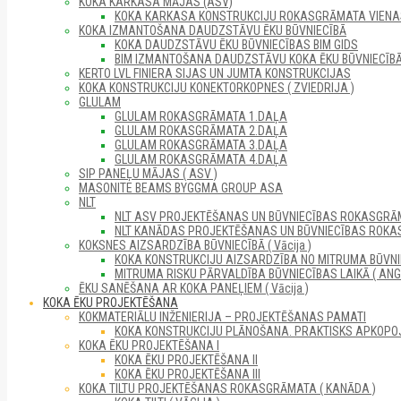
KOKA KARKASA MĀJAS (ASV)
KOKA KARKASA KONSTRUKCIJU ROKASGRĀMATA VIENAS 
KOKA IZMANTOŠANA DAUDZSTĀVU ĒKU BŪVNIECĪBĀ
KOKA DAUDZSTĀVU ĒKU BŪVNIECĪBAS BIM GIDS
BIM IZMANTOŠANA DAUDZSTĀVU KOKA ĒKU BŪVNIECĪB
KERTO LVL FINIERA SIJAS UN JUMTA KONSTRUKCIJAS
KOKA KONSTRUKCIJU KONEKTORKOPNES ( ZVIEDRIJA )
GLULAM
GLULAM ROKASGRĀMATA 1.DAĻA
GLULAM ROKASGRĀMATA 2.DAĻA
GLULAM ROKASGRĀMATA 3.DAĻA
GLULAM ROKASGRĀMATA 4.DAĻA
SIP PANEĻU MĀJAS ( ASV )
MASONITE BEAMS BYGGMA GROUP ASA
NLT
NLT ASV PROJEKTĒŠANAS UN BŪVNIECĪBAS ROKASGRĀM
NLT KANĀDAS PROJEKTĒŠANAS UN BŪVNIECĪBAS ROKA
KOKSNES AIZSARDZĪBA BŪVNIECĪBĀ ( Vācija )
KOKA KONSTRUKCIJU AIZSARDZĪBA NO MITRUMA BŪVNI
MITRUMA RISKU PĀRVALDĪBA BŪVNIECĪBAS LAIKĀ ( ANGL
ĒKU SANĒŠANA AR KOKA PANEĻIEM ( Vācija )
KOKA ĒKU PROJEKTĒŠANA
KOKMATERIĀLU INŽENIERIJA – PROJEKTĒŠANAS PAMATI
KOKA KONSTRUKCIJU PLĀNOŠANA. PRAKTISKS APKOPO
KOKA ĒKU PROJEKTĒŠANA I
KOKA ĒKU PROJEKTĒŠANA II
KOKA ĒKU PROJEKTĒŠANA III
KOKA TILTU PROJEKTĒŠANAS ROKASGRĀMATA ( KANĀDA )