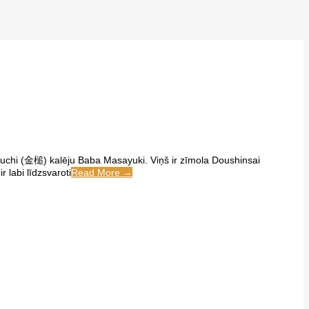
uchi (金槌) kalēju Baba Masayuki. Viņš ir zīmola Doushinsai
 labi līdzsvaroti
Read More →