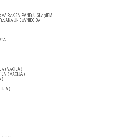
R VAIRĀKIEM PANEĻU SLĀŅIEM
ĒŠANĀ UN BŪVNIECĪBĀ
ATA
Ā ( VĀCIJA )
EM ( VĀCIJA )
 )
LIJA )