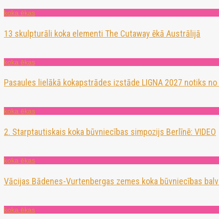
koka ēkas
13 skulpturāli koka elementi The Cutaway ēkā Austrālijā
koka ēkas
Pasaules lielākā kokapstrādes izstāde LIGNA 2027 notiks no
koka ēkas
2. Starptautiskais koka būvniecības simpozijs Berlīnē: VIDEO
koka ēkas
Vācijas Bādenes-Vurtenbergas zemes koka būvniecības balv
koka ēkas