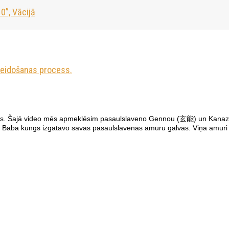
0”, Vācijā
veidošanas process.
rdarbs. Šajā video mēs apmeklēsim pasaulslaveno Gennou (玄能) un Kanaz
kā Baba kungs izgatavo savas pasaulslavenās āmuru galvas. Viņa āmuri ir