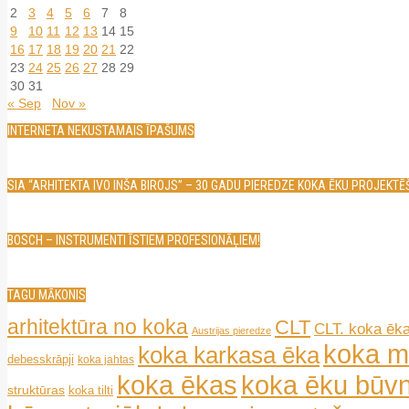
2
3
4
5
6
7
8
9
10
11
12
13
14
15
16
17
18
19
20
21
22
23
24
25
26
27
28
29
30
31
« Sep
Nov »
INTERNETA NEKUSTAMAIS ĪPAŠUMS
SIA “ARHITEKTA IVO INŠA BIROJS” – 30 GADU PIEREDZE KOKA ĒKU PROJEKT
BOSCH – INSTRUMENTI ĪSTIEM PROFESIONĀĻIEM!
TAGU MĀKONIS
arhitektūra no koka
CLT
CLT. koka ēk
Austrijas pieredze
koka m
koka karkasa ēka
debesskrāpji
koka jahtas
koka ēkas
koka ēku būvn
struktūras
koka tilti