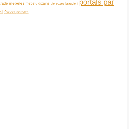
portāls par
mēbeles
trāde
mēbeļu dizains
pieredzes braucieni
li
Šveices pieredze