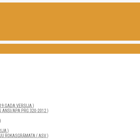
19.GADA VERSIJA )
 ANSI/APA PRG 320-2012 )
)
IJA )
JU ROKASGRĀMATA ( ASV )