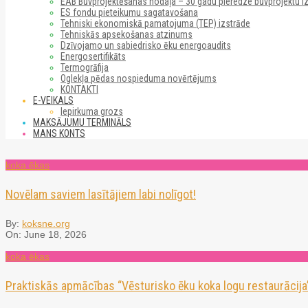
EAB Būvprojektēšanas nodaļa – 30 gadu pieredze būvprojektu i
ES fondu pieteikumu sagatavošana
Tehniski ekonomiskā pamatojuma (TEP) izstrāde
Tehniskās apsekošanas atzinums
Dzīvojamo un sabiedrisko ēku energoaudits
Energosertifikāts
Termogrāfija
Oglekļa pēdas nospieduma novērtējums
KONTAKTI
E-VEIKALS
Iepirkuma grozs
MAKSĀJUMU TERMINĀLS
MANS KONTS
koka ēkas
Novēlam saviem lasītājiem labi nolīgot!
By:
koksne.org
On:
June 18, 2026
koka ēkas
Praktiskās apmācības “Vēsturisko ēku koka logu restaurācija