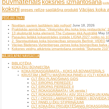
būvmateriāls
koksnes izmantošana
konf
koksni
Vācijas koka 
preses relīze
saplākšņa produkti
PĒDĒJĀS ZIŅAS
Novēlam saviem lasītājiem labi nolīgot!
June 18, 2026
Praktiskās apmācības “Vēsturisko ēku koka logu restaurācija” 
13 skulpturāli koka elementi The Cutaway ēkā Austrālijā
May 18
Pasaules lielākā kokapstrādes izstāde LIGNA 2027 notiks no 
2. Starptautiskais koka būvniecības simpozijs Berlīnē: VIDEO
M
Vācijas Bādenes-Vurtenbergas zemes koka būvniecības balva
Koksnes veidņu atkārtota izmantošana projektā “Štutgarte 210”
MĀJASLAPAS NAVIGĀCIJA
BIBLIOTĒKA
KOKA ĒKU BŪVNIECĪBA
KOKA ROKASGRĀMATA – KOKS KĀ BŪVMATERIĀLS
KRUSTĀM LĪMĒTU MASĪVKOKA PANEĻU (CLT) KOKA 
CLT ĒKU PLĀNOŠANAS GIDS
CLT EIROPAS PIEREDZE I
CLT EIROPAS PIEREDZE II
CLT ROKASGRĀMATA ( UK versija )
CLT ROKASGRĀMATA ( ASV 2013.GADA UN KANĀ
CLT ( CROSS LAMINATED TIMBER ) BŪVVEIDA S
CLT PANEĻU ĒKU STIPRINĀJUMI
CLT KOKA ĒKU PROJEKTĒŠANAS ROKASGRĀMAT