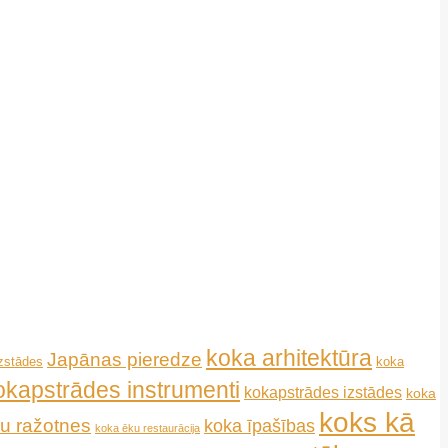
koka arhitektūra
Japānas pieredze
koka
izstādes
okapstrādes instrumenti
kokapstrādes izstādes
koka
koks kā
u ražotnes
koka īpašības
koka ēku restaurācija