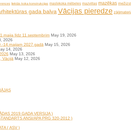
mazēkas
mežizs
masīvkoka mēbeles
mazvillas
erences
liektās koka konstrukcijas
Vācijas pieredze
arhitektūras gada balva
zāģmateriā
11.maija līdz 11.septembrim
May 19, 2026
, 2026
10.-14.maijam 2027.gadā
May 15, 2026
ay 14, 2026
 2026
May 13, 2026
, Vācijā
May 12, 2026
MĀJAS
DAS 2019.GADA VERSIJA )
TANDARTS ANSI/APA PRG 320-2012 )
A ( ASV )