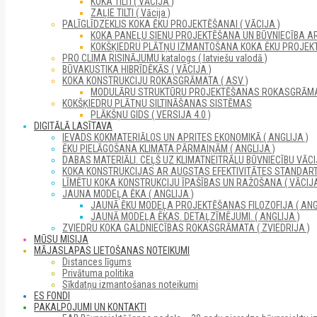
KOKA TILTI ( VĀCIJA )
ZAĻIE TILTI ( Vācija )
PALĪGLĪDZEKLIS KOKA ĒKU PROJEKTĒŠANAI ( VĀCIJA )
KOKA PANEĻU SIENU PROJEKTĒŠANA UN BŪVNIECĪBA A
KOKŠĶIEDRU PLĀTŅU IZMANTOŠANA KOKA ĒKU PROJEKT
PRO CLIMA RISINĀJUMU katalogs ( latviešu valodā )
BŪVAKUSTIKA HIBRĪDĒKĀS ( VĀCIJA )
KOKA KONSTRUKCIJU ROKASGRĀMATA ( ASV )
MODULĀRU STRUKTŪRU PROJEKTĒŠANAS ROKASGRĀM
KOKŠĶIEDRU PLĀTŅU SILTINĀŠANAS SISTĒMAS
PLĀKŠŅU GIDS ( VERSIJA 4.0 )
DIGITĀLĀ LASĪTAVA
IEVADS KOKMATERIĀLOS UN APRITES EKONOMIKĀ ( ANGLIJA )
ĒKU PIELĀGOŠANA KLIMATA PĀRMAIŅĀM ( ANGLIJA )
DABAS MATERIĀLI. CEĻŠ UZ KLIMATNEITRĀLU BŪVNIECĪBU VĀCIJ
KOKA KONSTRUKCIJAS AR AUGSTAS EFEKTIVITĀTES STANDARTI
LĪMĒTU KOKA KONSTRUKCIJU ĪPAŠĪBAS UN RAŽOŠANA ( VĀCIJA
JAUNA MODEĻA ĒKA ( ANGLIJA )
JAUNĀ ĒKU MODEĻA PROJEKTĒŠANAS FILOZOFIJA ( ANG
JAUNĀ MODEĻA ĒKAS. DETAĻZĪMĒJUMI. ( ANGLIJA )
ZVIEDRU KOKA GALDNIECĪBAS ROKASGRĀMATA ( ZVIEDRIJA )
MŪSU MISIJA
MĀJASLAPAS LIETOŠANAS NOTEIKUMI
Distances līgums
Privātuma politika
Sīkdatņu izmantošanas noteikumi
ES FONDI
PAKALPOJUMI UN KONTAKTI