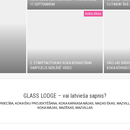
11.SEPTEMBRIM
CUTAWAY ĒKĀ 
koka ēkas
2. STARPTAUTISKAIS KOKA BŪVNIECĪBAS
VĀCIJAS BĀDE
SIMPOZIJS BERLĪNĒ: VIDEO
KOKA BŪVNIECĪ
GLASS LODGE – vai latvieša sapnis?
VNIECĪBA
,
KOKA ĒKU PROJEKTĒŠANA
,
KOKA KARKASA MĀJAS
,
MAZAS ĒKAS
,
MAZVILL
KOKA MĀJAS
,
MAZĒKAS
,
MAZVILLAS