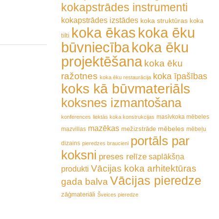
kokapstrādes instrumenti
kokapstrādes izstādes
koka struktūras
koka
koka ēkas
koka ēku
tilti
būvniecība
koka ēku
projektēšana
koka ēku
ražotnes
koka īpašības
koka ēku restaurācija
koks kā būvmateriāls
koksnes izmantošana
masīvkoka mēbeles
konferences
liektās koka konstrukcijas
mazēkas
mēbeles
mežizstrāde
mazvillas
mēbeļu
portāls par
dizains
pieredzes braucieni
koksni
preses relīze
saplākšņa
Vācijas koka arhitektūras
produkti
Vācijas pieredze
gada balva
zāģmateriāli
Šveices pieredze