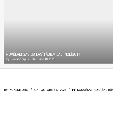
NOVĒLAM SAVIEM LASĪTĀJIEM LABI NOLĪGOT!
By:
koksne.org
On:
June 18, 2026
BY:
KOKSNE.ORG
ON:
OCTOBER 17, 2023
IN:
KOKA ĒKAS
,
KOKA ĒKU BŪ