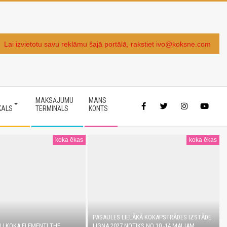
Lai izvietotu savu reklāmu šajā portālā, rakstiet ivo@koksne.com
MAKSĀJUMU
MANS
KALS
TERMINĀLS
KONTS
koka ēkas
koka ēkas
PASAULES LIELĀKĀ KOKAPSTRĀDES IZSTĀDE
LI KOKA ELEMENTI THE
LIGNA 2027 NOTIKS NO 10.-14.MAIJAM