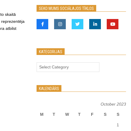
SEKO MUMS SOCIĀLAJOS TĪKLOS
to skaitā
s reprezentēja
ra atbilst
KATEGORIJAS
Kategorijas
KALENDĀRS
October 2023
M
T
W
T
F
S
S
1