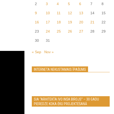
2
3
4
5
6
7
8
9
10
11
12
13
14
15
16
17
18
19
20
21
22
23
24
25
26
27
28
29
30
31
« Sep
Nov »
INTERNETA NEKUSTAMAIS ĪPAŠUMS
SIA “ARHITEKTA IVO INŠA BIROJS” – 30 GADU
PIEREDZE KOKA ĒKU PROJEKTĒŠANĀ