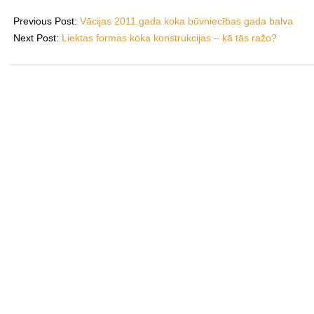
2023-
10-
Previous Post:
Vācijas 2011.gada koka būvniecības gada balva
17
Next Post:
Liektas formas koka konstrukcijas – kā tās ražo?