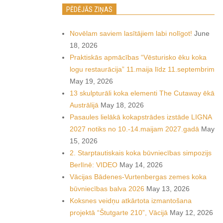
PĒDĒJĀS ZIŅAS
Novēlam saviem lasītājiem labi nolīgot!
June
18, 2026
Praktiskās apmācības “Vēsturisko ēku koka
logu restaurācija” 11.maija līdz 11.septembrim
May 19, 2026
13 skulpturāli koka elementi The Cutaway ēkā
Austrālijā
May 18, 2026
Pasaules lielākā kokapstrādes izstāde LIGNA
2027 notiks no 10.-14.maijam 2027.gadā
May
15, 2026
2. Starptautiskais koka būvniecības simpozijs
Berlīnē: VIDEO
May 14, 2026
Vācijas Bādenes-Vurtenbergas zemes koka
būvniecības balva 2026
May 13, 2026
Koksnes veidņu atkārtota izmantošana
projektā “Štutgarte 210”, Vācijā
May 12, 2026