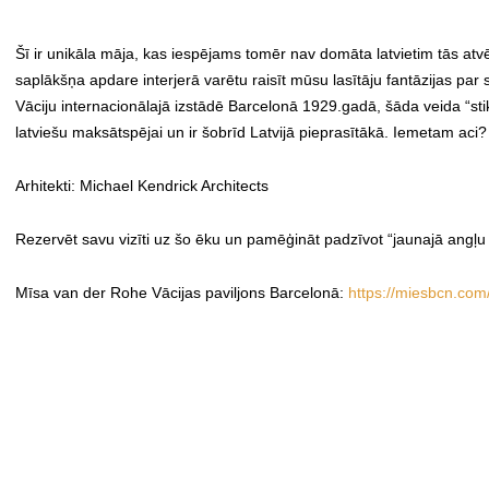
Šī ir unikāla māja, kas iespējams tomēr nav domāta latvietim tās atvēr
saplākšņa apdare interjerā varētu raisīt mūsu lasītāju fantāzijas p
Vāciju internacionālajā izstādē Barcelonā 1929.gadā, šāda veida “stikl
latviešu maksātspējai un ir šobrīd Latvijā pieprasītākā. Iemetam aci?
Arhitekti: Michael Kendrick Architects
Rezervēt savu vizīti uz šo ēku un pamēģināt padzīvot “jaunajā angļu 
Mīsa van der Rohe Vācijas paviljons Barcelonā:
https://miesbcn.com/