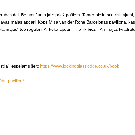
tības dēļ. Bet tas Jums jāizspriež pašiem. Tomēr pielietotie risinājumi, 
ar savas mājas apdari. Kopš Mīsa van der Rohe Barcelonas paviljona, ka
a mājas” top regulāri. Ar koka apdari – ne tik bieži. Arī mājas kvadratū
stilā” iespējams šeit:
https://www.lookingglasslodge.co.uk/book
the-pavilion/