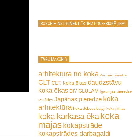
BOSCH – INSTRUMENTI ĪSTIEM PROFESIONĀĻIEM!
TAGU MĀKONIS
arhitektūra no koka
Austrijas pieredze
CLT
daudzstāvu
CLT. koka ēkas
koka ēkas
GLULAM
DIY
Igaunijas pieredze
koka
Japānas pieredze
izstādes
arhitektūra
koka debesskrāpji
koka jahtas
koka
koka karkasa ēka
mājas
kokapstrāde
kokapstrādes darbagaldi