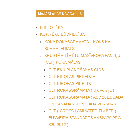
MĀJASLAPAS NAVIGĀCIJA
BIBLIOTĒKA
KOKA ĒKU BŪVNIECĪBA
KOKA ROKASGRĀMATA – KOKS KĀ
BŪVMATERIĀLS
KRUSTĀM LĪMĒTU MASĪVKOKA PANEĻU
(CLT) KOKA MĀJAS
CLT ĒKU PLĀNOŠANAS GIDS
CLT EIROPAS PIEREDZE I
CLT EIROPAS PIEREDZE II
CLT ROKASGRĀMATA ( UK versija )
CLT ROKASGRĀMATA ( ASV 2013.GADA
UN KANĀDAS 2019.GADA VERSIJA )
CLT ( CROSS LAMINATED TIMBER )
BŪVVEIDA STANDARTS ANSI/APA PRG
320-2012 )