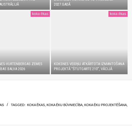
AUSTRĀLIJĀ
2027.GADĀ
koka ēkas
koka ēkas
NES-VURTENBERGAS ZEMES
KOKSNES VEIDŅU ATKĀRTOTA IZMANTOŠANA
BAS BALVA 2026
PROJEKTĀ “ŠTUTGARTE 210”, VĀCIJĀ
AS
TAGGED:
KOKA ĒKAS
,
KOKA ĒKU BŪVNIECĪBA
,
KOKA ĒKU PROJEKTĒŠANA
,