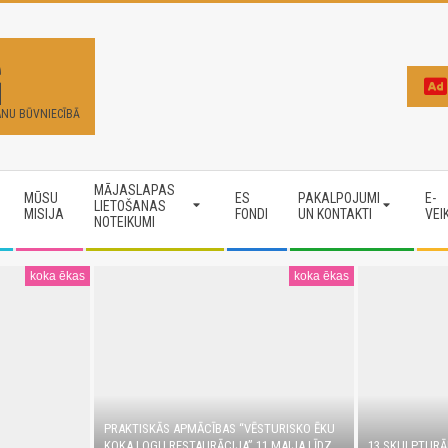
G
ANU BŪVNIECĪBĀ
MĀJASLAPAS
MŪSU
ES
PAKALPOJUMI
E-
LIETOŠANAS
MISIJA
FONDI
UN KONTAKTI
VEI
NOTEIKUMI
koka ēkas
koka ēkas
PRAKTISKĀS APMĀCĪBAS “VĒSTURISKO ĒKU
KOKA LOGU RESTAURĀCIJA” 11.MAIJA LĪDZ
13 SKULPTURĀ