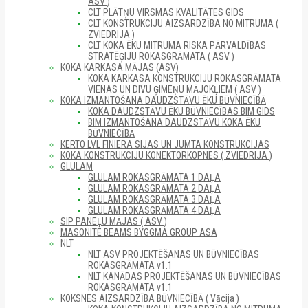
ASV )
CLT PLĀTŅU VIRSMAS KVALITĀTES GIDS
CLT KONSTRUKCIJU AIZSARDZĪBA NO MITRUMA (
ZVIEDRIJA )
CLT KOKA ĒKU MITRUMA RISKA PĀRVALDĪBAS
STRATĒĢIJU ROKASGRĀMATA ( ASV )
KOKA KARKASA MĀJAS (ASV)
KOKA KARKASA KONSTRUKCIJU ROKASGRĀMATA
VIENAS UN DIVU ĢIMEŅU MĀJOKĻIEM ( ASV )
KOKA IZMANTOŠANA DAUDZSTĀVU ĒKU BŪVNIECĪBĀ
KOKA DAUDZSTĀVU ĒKU BŪVNIECĪBAS BIM GIDS
BIM IZMANTOŠANA DAUDZSTĀVU KOKA ĒKU
BŪVNIECĪBĀ
KERTO LVL FINIERA SIJAS UN JUMTA KONSTRUKCIJAS
KOKA KONSTRUKCIJU KONEKTORKOPNES ( ZVIEDRIJA )
GLULAM
GLULAM ROKASGRĀMATA 1.DAĻA
GLULAM ROKASGRĀMATA 2.DAĻA
GLULAM ROKASGRĀMATA 3.DAĻA
GLULAM ROKASGRĀMATA 4.DAĻA
SIP PANEĻU MĀJAS ( ASV )
MASONITE BEAMS BYGGMA GROUP ASA
NLT
NLT ASV PROJEKTĒŠANAS UN BŪVNIECĪBAS
ROKASGRĀMATA v1.1
NLT KANĀDAS PROJEKTĒŠANAS UN BŪVNIECĪBAS
ROKASGRĀMATA v1.1
KOKSNES AIZSARDZĪBA BŪVNIECĪBĀ ( Vācija )