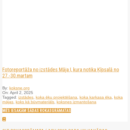
Fotoreportāža no izstādes Māja I, kura notika Ķīpsalā no
27.-30.martam
By:
koksne.org
On:
April 2, 2025
Tagged:
izstādes
,
koka ēku projektēšana
,
koka karkasa ēka
,
koka
mājas
,
koks kā būvmateriāls
,
koksnes izmantošana
MĒS IESAKĀM ŠĀDAS ROKASGRĀMATAS