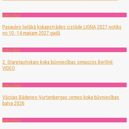
koka ēkas
Pasaules lielākā kokapstrādes izstāde LIGNA 2027 notiks
no 10.-14.maijam 2027.gadā
koka ēkas
2. Starptautiskais koka būvniecības simpozijs Berlīnē:
VIDEO
koka ēkas
Vācijas Bādenes-Vurtenbergas zemes koka būvniecības
balva 2026
koka ēkas