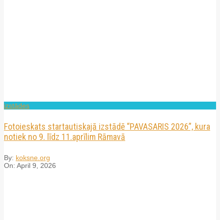
izstādes
Fotoieskats startautiskajā izstādē “PAVASARIS 2026”, kura
notiek no 9. līdz 11.aprīlim Rāmavā
By:
koksne.org
On:
April 9, 2026