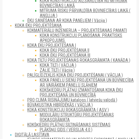
KOKA KONSTRUKCIJU AIZSARDZĪBA NO MITRUMA
BŪVNIECĪBAS LAIKĀ
MITRUMA RISKU PĀRVALDĪBA BŪVNIECĪBAS LAIKĀ (
ANGLIJA )
ĒKU SANĒŠANA AR KOKA PANEĻIEM ( Vācija )
KOKA ĒKU PROJEKTĒŠANA
KOKMATERIĀLU INŽENIERIJA – PROJEKTĒŠANAS PAMATI
KOKA KONSTRUKCIJU PLĀNOŠANA. PRAKTISKS
APKOPOJUMS.
KOKA ĒKU PROJEKTĒŠANA I
KOKA ĒKU PROJEKTĒŠANA II
KOKA ĒKU PROJEKTĒŠANA III
KOKA TILTU PROJEKTĒŠANAS ROKASGRĀMATA ( KANĀDA )
KOKA TILTI ( VĀCIJA )
ZAĻIE TILTI ( Vācija )
PALĪGLĪDZEKLIS KOKA ĒKU PROJEKTĒŠANAI ( VĀCIJA )
KOKA PANEĻU SIENU PROJEKTĒŠANA UN BŪVNIECĪBA
AR VAIRĀKIEM PANEĻU SLĀŅIEM
KOKŠĶIEDRU PLĀTŅU IZMANTOŠANA KOKA ĒKU
PROJEKTĒŠANĀ UN BŪVNIECĪBĀ
PRO CLIMA RISINĀJUMU katalogs ( latviešu valodā )
BŪVAKUSTIKA HIBRĪDĒKĀS ( VĀCIJA )
KOKA KONSTRUKCIJU ROKASGRĀMATA ( ASV )
MODULĀRU STRUKTŪRU PROJEKTĒŠANAS
ROKASGRĀMATA
KOKŠĶIEDRU PLĀTŅU SILTINĀŠANAS SISTĒMAS
PLĀKŠŅU GIDS ( VERSIJA 4.0 )
DIGITĀLĀ LASĪTAVA