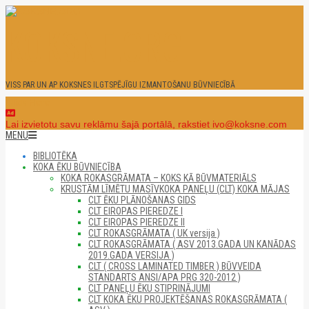
Skip
to
KOKSNE.ORG
content
VISS PAR UN AP KOKSNES ILGTSPĒJĪGU IZMANTOŠANU BŪVNIECĪBĀ
Click Here
Lai izvietotu savu reklāmu šajā portālā, rakstiet ivo@koksne.com
Secondary
MENU
Navigation
BIBLIOTĒKA
Menu
KOKA ĒKU BŪVNIECĪBA
KOKA ROKASGRĀMATA – KOKS KĀ BŪVMATERIĀLS
KRUSTĀM LĪMĒTU MASĪVKOKA PANEĻU (CLT) KOKA MĀJAS
CLT ĒKU PLĀNOŠANAS GIDS
CLT EIROPAS PIEREDZE I
CLT EIROPAS PIEREDZE II
CLT ROKASGRĀMATA ( UK versija )
CLT ROKASGRĀMATA ( ASV 2013.GADA UN KANĀDAS
2019.GADA VERSIJA )
CLT ( CROSS LAMINATED TIMBER ) BŪVVEIDA
STANDARTS ANSI/APA PRG 320-2012 )
CLT PANEĻU ĒKU STIPRINĀJUMI
CLT KOKA ĒKU PROJEKTĒŠANAS ROKASGRĀMATA (