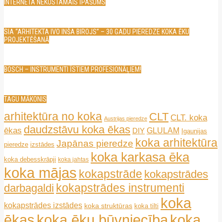
INTERNETA NEKUSTAMAIS ĪPAŠUMS
SIA “ARHITEKTA IVO INŠA BIROJS” – 30 GADU PIEREDZE KOKA ĒKU
PROJEKTĒŠANĀ
BOSCH – INSTRUMENTI ĪSTIEM PROFESIONĀĻIEM!
TAGU MĀKONIS
arhitektūra no koka
CLT
CLT. koka
Austrijas pieredze
daudzstāvu koka ēkas
ēkas
GLULAM
DIY
Igaunijas
koka arhitektūra
Japānas pieredze
pieredze
izstādes
koka karkasa ēka
koka debesskrāpji
koka jahtas
koka mājas
kokapstrāde
kokapstrādes
kokapstrādes instrumenti
darbagaldi
koka
kokapstrādes izstādes
koka struktūras
koka tilti
ēkas
koka ēku būvniecība
koka