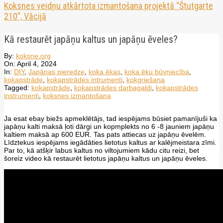
Koksnes veidņu atkārtota izmantošana projektā “Štutgarte
210”, Vācijā
Kā restaurēt japāņu kaltus un japāņu ēveles?
By:
koksne.org
On:
April 4, 2024
In:
DIY
,
Japānas pieredze
,
koka ēkas
,
koka ēku būvniecība
,
kokapstrāde
,
kokapstrādes intrumenti
,
kokgriešana
Tagged:
kokapstrāde
,
kokapstrādes darbagaldi
,
kokapstrādes
instrumenti
,
koksnes izmantošana
Ja esat ebay biežs apmeklētājs, tad iespējams būsiet pamanījuši ka
japāņu kalti maksā ļoti dārgi un kopmplekts no 6 -8 jauniem japāņu
kaltiem maksā ap 600 EUR. Tas pats attiecas uz japāņu ēvelēm.
Līdztekus iespējams iegādāties lietotus kaltus ar kalējmeistara zīmi.
Par to, kā atšķir labus kaltus no viltojumiem kādu citu reizi, bet
šoreiz video kā restaurēt lietotus japāņu kaltus un japāņu ēveles.