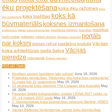
ēku projektēšana
koka ēku ražotnes
koka
koks kā
koka īpašības
ēku restaurācija
būvmateriāls
koksnes izmantošana
mazēkas
masīvkoka mēbeles
mazvillas
konferences
liektās koka konstrukcijas
portāls
mēbeles
mežizstrāde
mēbeļu dizains
pieredzes braucieni
par koksni
Vācijas
preses relīze
saplākšņa produkti
Vācijas
koka arhitektūras gada balva
pieredze
zāģmateriāli
Šveices pieredze
PĒDĒJĀS ZIŅAS
Novēlam saviem lasītājiem labi nolīgot!
June 18, 2026
Praktiskās apmācības “Vēsturisko ēku koka logu restaurācija”
11.maija līdz 11.septembrim
May 19, 2026
13 skulpturāli koka elementi The Cutaway ēkā Austrālijā
May
18, 2026
Pasaules lielākā kokapstrādes izstāde LIGNA 2027 notiks no
10.-14.maijam 2027.gadā
May 15, 2026
2. Starptautiskais koka būvniecības simpozijs Berlīnē: VIDEO
May 14, 2026
Vācijas Bādenes-Vurtenbergas zemes koka būvniecības