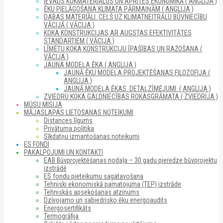
IEVADS KOKMATERIĀLOS UN APRITES EKONOMIKĀ ( ANGLIJA )
ĒKU PIELĀGOŠANA KLIMATA PĀRMAIŅĀM ( ANGLIJA )
DABAS MATERIĀLI. CEĻŠ UZ KLIMATNEITRĀLU BŪVNIECĪBU
VĀCIJĀ ( VĀCIJA )
KOKA KONSTRUKCIJAS AR AUGSTAS EFEKTIVITĀTES
STANDARTIEM ( VĀCIJA )
LĪMĒTU KOKA KONSTRUKCIJU ĪPAŠĪBAS UN RAŽOŠANA (
VĀCIJA )
JAUNA MODEĻA ĒKA ( ANGLIJA )
JAUNĀ ĒKU MODEĻA PROJEKTĒŠANAS FILOZOFIJA (
ANGLIJA )
JAUNĀ MODEĻA ĒKAS. DETAĻZĪMĒJUMI. ( ANGLIJA )
ZVIEDRU KOKA GALDNIECĪBAS ROKASGRĀMATA ( ZVIEDRIJA )
MŪSU MISIJA
MĀJASLAPAS LIETOŠANAS NOTEIKUMI
Distances līgums
Privātuma politika
Sīkdatņu izmantošanas noteikumi
ES FONDI
PAKALPOJUMI UN KONTAKTI
EAB Būvprojektēšanas nodaļa – 30 gadu pieredze būvprojektu
izstrādē
ES fondu pieteikumu sagatavošana
Tehniski ekonomiskā pamatojuma (TEP) izstrāde
Tehniskās apsekošanas atzinums
Dzīvojamo un sabiedrisko ēku energoaudits
Energosertifikāts
Termogrāfija