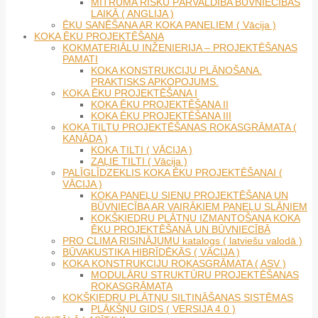
MITRUMA RISKU PĀRVALDĪBA BŪVNIECĪBAS
LAIKĀ ( ANGLIJA )
ĒKU SANĒŠANA AR KOKA PANEĻIEM ( Vācija )
KOKA ĒKU PROJEKTĒŠANA
KOKMATERIĀLU INŽENIERIJA – PROJEKTĒŠANAS
PAMATI
KOKA KONSTRUKCIJU PLĀNOŠANA.
PRAKTISKS APKOPOJUMS.
KOKA ĒKU PROJEKTĒŠANA I
KOKA ĒKU PROJEKTĒŠANA II
KOKA ĒKU PROJEKTĒŠANA III
KOKA TILTU PROJEKTĒŠANAS ROKASGRĀMATA (
KANĀDA )
KOKA TILTI ( VĀCIJA )
ZAĻIE TILTI ( Vācija )
PALĪGLĪDZEKLIS KOKA ĒKU PROJEKTĒŠANAI (
VĀCIJA )
KOKA PANEĻU SIENU PROJEKTĒŠANA UN
BŪVNIECĪBA AR VAIRĀKIEM PANEĻU SLĀŅIEM
KOKŠĶIEDRU PLĀTŅU IZMANTOŠANA KOKA
ĒKU PROJEKTĒŠANĀ UN BŪVNIECĪBĀ
PRO CLIMA RISINĀJUMU katalogs ( latviešu valodā )
BŪVAKUSTIKA HIBRĪDĒKĀS ( VĀCIJA )
KOKA KONSTRUKCIJU ROKASGRĀMATA ( ASV )
MODULĀRU STRUKTŪRU PROJEKTĒŠANAS
ROKASGRĀMATA
KOKŠĶIEDRU PLĀTŅU SILTINĀŠANAS SISTĒMAS
PLĀKŠŅU GIDS ( VERSIJA 4.0 )