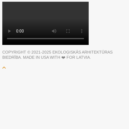
COPYRIGHT © 2021-2025 EKOLOĢISKĀS ARHITEKTŪRAS
BIEDRĪBA. MADE IN USA WITH ❤️ FOR LATVIA.