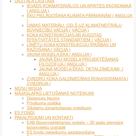
DIGITĀLĀ LASĪTAVA
IEVADS KOKMATERIĀLOS UN APRITES EKONOMIKĀ
( ANGLIJA )
ĒKU PIELĀGOŠANA KLIMATA PĀRMAIŅĀM ( ANGLIJA
)
DABAS MATERIĀLI. CEĻŠ UZ KLIMATNEITRĀLU
BŪVNIECĪBU VĀCIJĀ ( VĀCIJA )
KOKA KONSTRUKCIJAS AR AUGSTAS
EFEKTIVITĀTES STANDARTIEM ( VĀCIJA )
LĪMĒTU KOKA KONSTRUKCIJU ĪPAŠĪBAS UN
RAŽOŠANA ( VĀCIJA )
JAUNA MODEĻA ĒKA ( ANGLIJA )
JAUNĀ ĒKU MODEĻA PROJEKTĒŠANAS
FILOZOFIJA ( ANGLIJA )
JAUNĀ MODEĻA ĒKAS. DETAĻZĪMĒJUMI. (
ANGLIJA )
ZVIEDRU KOKA GALDNIECĪBAS ROKASGRĀMATA (
ZVIEDRIJA )
MŪSU MISIJA
MĀJASLAPAS LIETOŠANAS NOTEIKUMI
Distances līgums
Privātuma politika
Sīkdatņu izmantošanas noteikumi
ES FONDI
PAKALPOJUMI UN KONTAKTI
EAB Būvprojektēšanas nodaļa – 30 gadu pieredze
būvprojektu izstrādē
ES fondu pieteikumu sagatavošana