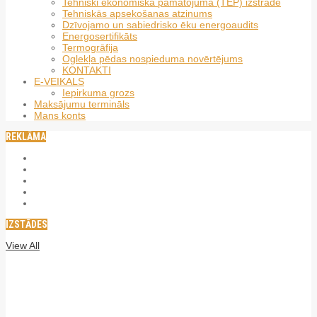
Tehniski ekonomiskā pamatojuma (TEP) izstrāde
Tehniskās apsekošanas atzinums
Dzīvojamo un sabiedrisko ēku energoaudits
Energosertifikāts
Termogrāfija
Oglekļa pēdas nospieduma novērtējums
KONTAKTI
E-VEIKALS
Iepirkuma grozs
Maksājumu termināls
Mans konts
REKLĀMA
IZSTĀDES
View All