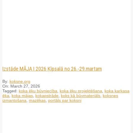
Izstāde MĀJA I 2026 Ķīpsalā no 26.-29.martam
By:
koksne.org
On:
March 27, 2026
Tagged:
koka ēku būvniecība
,
koka ēku projektēšana
,
koka karkasa
ēka
,
koka mājas
,
kokapstrāde
,
koks kā būvmateriāls
,
koksnes
izmantošana
,
mazēkas
,
portāls par koksni