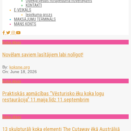
Oglekļa pēdas nospieduma novērtējums
KONTAKTI
E-VEIKALS
Iepirkuma grozs
MAKSĀJUMU TERMINĀLS
MANS KONTS
koka ēkas
Novēlam saviem lasītājiem labi nolīgot!
By:
koksne.org
On:
June 18, 2026
koka ēkas
Praktiskās apmācības “Vēsturisko ēku koka logu
restaurācija” 11.maija līdz 11.septembrim
koka ēkas
13 skulpturāli koka elementi The Cutaway ēkā Austrālijā