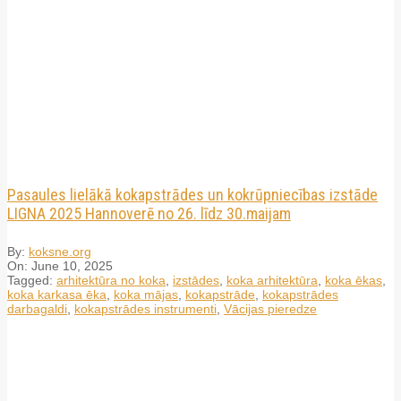
Pasaules lielākā kokapstrādes un kokrūpniecības izstāde
LIGNA 2025 Hannoverē no 26. līdz 30.maijam
By:
koksne.org
On:
June 10, 2025
Tagged:
arhitektūra no koka
,
izstādes
,
koka arhitektūra
,
koka ēkas
,
koka karkasa ēka
,
koka mājas
,
kokapstrāde
,
kokapstrādes
darbagaldi
,
kokapstrādes instrumenti
,
Vācijas pieredze