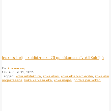
Ieskats turīga kuldīdznieka 20.gs sākuma dzīvoklī Kuldīgā
By:
koksne.org
On:
August 19, 2025
Tagged:
koka arhitektūra
,
koka ēkas
,
koka ēku būvniecība
,
koka ēku
projektēšana
,
koka karkasa ēka
,
koka mājas
,
portāls par koksni