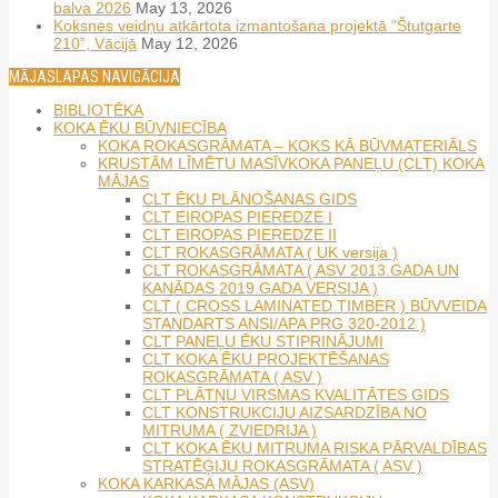
balva 2026
May 13, 2026
Koksnes veidņu atkārtota izmantošana projektā “Štutgarte
210”, Vācijā
May 12, 2026
MĀJASLAPAS NAVIGĀCIJA
BIBLIOTĒKA
KOKA ĒKU BŪVNIECĪBA
KOKA ROKASGRĀMATA – KOKS KĀ BŪVMATERIĀLS
KRUSTĀM LĪMĒTU MASĪVKOKA PANEĻU (CLT) KOKA
MĀJAS
CLT ĒKU PLĀNOŠANAS GIDS
CLT EIROPAS PIEREDZE I
CLT EIROPAS PIEREDZE II
CLT ROKASGRĀMATA ( UK versija )
CLT ROKASGRĀMATA ( ASV 2013.GADA UN
KANĀDAS 2019.GADA VERSIJA )
CLT ( CROSS LAMINATED TIMBER ) BŪVVEIDA
STANDARTS ANSI/APA PRG 320-2012 )
CLT PANEĻU ĒKU STIPRINĀJUMI
CLT KOKA ĒKU PROJEKTĒŠANAS
ROKASGRĀMATA ( ASV )
CLT PLĀTŅU VIRSMAS KVALITĀTES GIDS
CLT KONSTRUKCIJU AIZSARDZĪBA NO
MITRUMA ( ZVIEDRIJA )
CLT KOKA ĒKU MITRUMA RISKA PĀRVALDĪBAS
STRATĒĢIJU ROKASGRĀMATA ( ASV )
KOKA KARKASA MĀJAS (ASV)