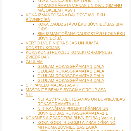
KOKA KARKASA KONSTRUKCIJU
ROKASGRĀMATA VIENAS UN DIVU ĢIMEŅU
MĀJOKĻIEM ( ASV )
KOKA IZMANTOŠANA DAUDZSTĀVU ĒKU
BŪVNIECĪBĀ
KOKA DAUDZSTĀVU ĒKU BŪVNIECĪBAS BIM
GIDS
BIM IZMANTOŠANA DAUDZSTĀVU KOKA ĒKU
BŪVNIECĪBĀ
KERTO LVL FINIERA SIJAS UN JUMTA
KONSTRUKCIJAS
KOKA KONSTRUKCIJU KONEKTORKOPNES (
ZVIEDRIJA )
GLULAM
GLULAM ROKASGRĀMATA 1.DAĻA
GLULAM ROKASGRĀMATA 2.DAĻA
GLULAM ROKASGRĀMATA 3.DAĻA
GLULAM ROKASGRĀMATA 4.DAĻA
SIP PANEĻU MĀJAS ( ASV )
MASONITE BEAMS BYGGMA GROUP ASA
NLT
NLT ASV PROJEKTĒŠANAS UN BŪVNIECĪBAS
ROKASGRĀMATA v1.1
NLT KANĀDAS PROJEKTĒŠANAS UN
BŪVNIECĪBAS ROKASGRĀMATA v1.1
KOKSNES AIZSARDZĪBA BŪVNIECĪBĀ ( Vācija )
KOKA KONSTRUKCIJU AIZSARDZĪBA NO
MITRUMA BŪVNIECĪBAS LAIKĀ