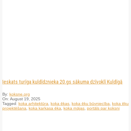
Ieskats turīga kuldīdznieka 20.gs sākuma dzīvoklī Kuldīgā
By:
koksne.org
On:
August 19, 2025
Tagged:
koka arhitektūra
,
koka ēkas
,
koka ēku būvniecība
,
koka ēku
projektēšana
,
koka karkasa ēka
,
koka mājas
,
portāls par koksni