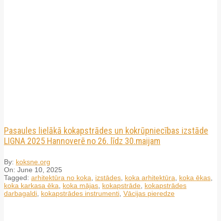
Pasaules lielākā kokapstrādes un kokrūpniecības izstāde
LIGNA 2025 Hannoverē no 26. līdz 30.maijam
By:
koksne.org
On:
June 10, 2025
Tagged:
arhitektūra no koka
,
izstādes
,
koka arhitektūra
,
koka ēkas
,
koka karkasa ēka
,
koka mājas
,
kokapstrāde
,
kokapstrādes
darbagaldi
,
kokapstrādes instrumenti
,
Vācijas pieredze