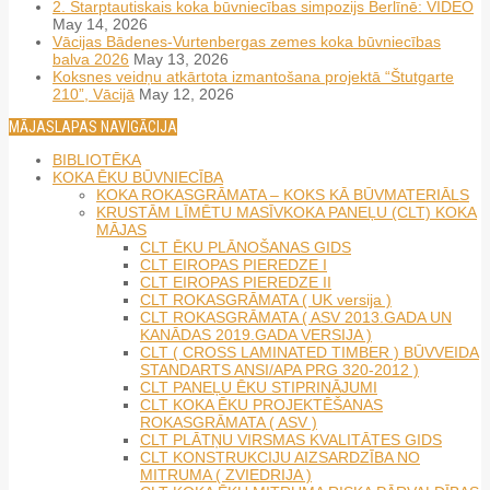
2. Starptautiskais koka būvniecības simpozijs Berlīnē: VIDEO
May 14, 2026
Vācijas Bādenes-Vurtenbergas zemes koka būvniecības
balva 2026
May 13, 2026
Koksnes veidņu atkārtota izmantošana projektā “Štutgarte
210”, Vācijā
May 12, 2026
MĀJASLAPAS NAVIGĀCIJA
BIBLIOTĒKA
KOKA ĒKU BŪVNIECĪBA
KOKA ROKASGRĀMATA – KOKS KĀ BŪVMATERIĀLS
KRUSTĀM LĪMĒTU MASĪVKOKA PANEĻU (CLT) KOKA
MĀJAS
CLT ĒKU PLĀNOŠANAS GIDS
CLT EIROPAS PIEREDZE I
CLT EIROPAS PIEREDZE II
CLT ROKASGRĀMATA ( UK versija )
CLT ROKASGRĀMATA ( ASV 2013.GADA UN
KANĀDAS 2019.GADA VERSIJA )
CLT ( CROSS LAMINATED TIMBER ) BŪVVEIDA
STANDARTS ANSI/APA PRG 320-2012 )
CLT PANEĻU ĒKU STIPRINĀJUMI
CLT KOKA ĒKU PROJEKTĒŠANAS
ROKASGRĀMATA ( ASV )
CLT PLĀTŅU VIRSMAS KVALITĀTES GIDS
CLT KONSTRUKCIJU AIZSARDZĪBA NO
MITRUMA ( ZVIEDRIJA )