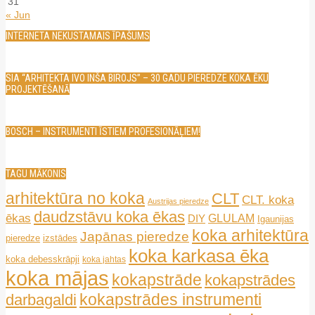
31
« Jun
INTERNETA NEKUSTAMAIS ĪPAŠUMS
SIA “ARHITEKTA IVO INŠA BIROJS” – 30 GADU PIEREDZE KOKA ĒKU
PROJEKTĒŠANĀ
BOSCH – INSTRUMENTI ĪSTIEM PROFESIONĀĻIEM!
TAGU MĀKONIS
arhitektūra no koka
CLT
CLT. koka
Austrijas pieredze
daudzstāvu koka ēkas
ēkas
GLULAM
DIY
Igaunijas
koka arhitektūra
Japānas pieredze
pieredze
izstādes
koka karkasa ēka
koka debesskrāpji
koka jahtas
koka mājas
kokapstrāde
kokapstrādes
kokapstrādes instrumenti
darbagaldi