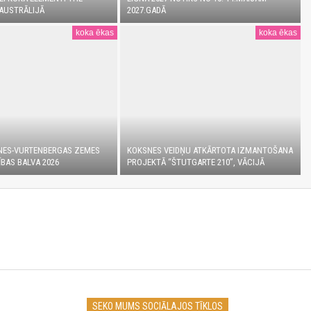
AUSTRĀLIJĀ
2027.GADĀ
koka ēkas
koka ēkas
NES-VURTENBERGAS ZEMES
KOKSNES VEIDŅU ATKĀRTOTA IZMANTOŠANA
BAS BALVA 2026
PROJEKTĀ “ŠTUTGARTE 210”, VĀCIJĀ
SEKO MUMS SOCIĀLAJOS TĪKLOS