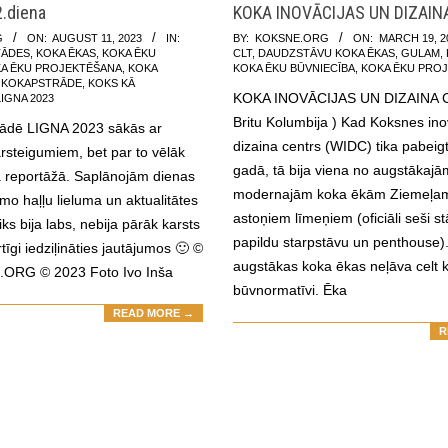
.diena
KOKA INOVĀCIJAS UN DIZAIN
2023-
G
ON:
AUGUST 11, 2023
IN:
BY:
KOKSNE.ORG
ON:
MARCH 19, 2
TĀDES
,
KOKA ĒKAS
,
KOKA ĒKU
CLT
,
DAUDZSTĀVU KOKA ĒKAS
,
GULAM
,
03-
A ĒKU PROJEKTĒŠANA
,
KOKA
KOKA ĒKU BŪVNIECĪBA
,
KOKA ĒKU PRO
19
,
KOKAPSTRĀDE
,
KOKS KĀ
KOKA INOVĀCIJAS UN DIZAINA 
LIGNA 2023
Britu Kolumbija ) Kad Koksnes ino
stādē LIGNA 2023 sākās ar
dizaina centrs (WIDC) tika pabeig
steigumiem, bet par to vēlāk
gadā, tā bija viena no augstākajā
ā reportāžā. Saplānojām dienas
modernajām koka ēkām Ziemeļam
o haļļu lieluma un aktualitātes
astoņiem līmeņiem (oficiāli seši st
ks bija labs, nebija pārāk karsts
papildu starpstāvu un penthouse).
īgi iedziļināties jautājumos 🙂 ©
augstākas koka ēkas neļāva celt
ORG © 2023 Foto Ivo Inša
būvnormatīvi. Ēka
READ MORE →
R