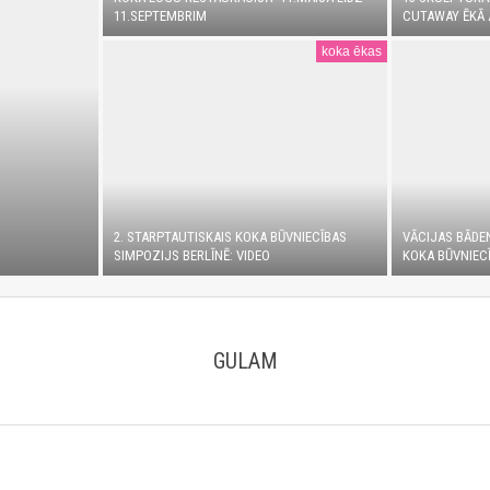
11.SEPTEMBRIM
CUTAWAY ĒKĀ 
koka ēkas
2. STARPTAUTISKAIS KOKA BŪVNIECĪBAS
VĀCIJAS BĀDE
SIMPOZIJS BERLĪNĒ: VIDEO
KOKA BŪVNIECĪ
GULAM