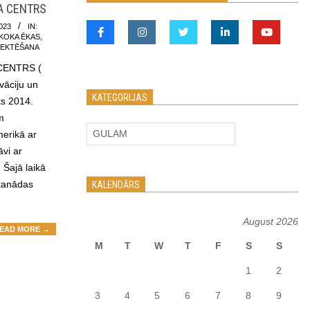
A CENTRS
023
IN:
KOKA ĒKAS
,
JEKTĒŠANA
CENTRS (
vāciju un
KATEGORIJAS
ts 2014.
m
Kategorijas
erikā ar
āvi ar
 Šajā laikā
 kanādas
KALENDĀRS
August 2026
EAD MORE →
M
T
W
T
F
S
S
1
2
3
4
5
6
7
8
9