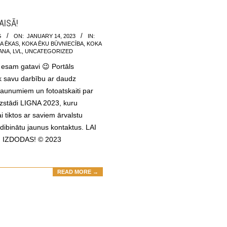
AISĀ!
G
ON:
JANUARY 14, 2023
IN:
A ĒKAS
,
KOKA ĒKU BŪVNIECĪBA
,
KOKA
ANA
,
LVL
,
UNCATEGORIZED
esam gatavi 😉 Portāls
k savu darbību ar daudz
jaunumiem un fotoatskaiti par
izstādi LIGNA 2023, kuru
i tiktos ar saviem ārvalstu
dibinātu jaunus kontaktus. LAI
 IZDODAS! © 2023
READ MORE →