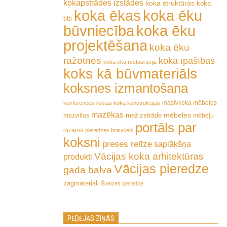
kokapstrādes izstādes
koka struktūras
koka
koka ēkas
koka ēku
tilti
būvniecība
koka ēku
projektēšana
koka ēku
ražotnes
koka īpašības
koka ēku restaurācija
koks kā būvmateriāls
koksnes izmantošana
masīvkoka mēbeles
konferences
liektās koka konstrukcijas
mazēkas
mēbeles
mežizstrāde
mazvillas
mēbeļu
portāls par
dizains
pieredzes braucieni
koksni
preses relīze
saplākšņa
Vācijas koka arhitektūras
produkti
Vācijas pieredze
gada balva
zāģmateriāli
Šveices pieredze
PĒDĒJĀS ZIŅAS