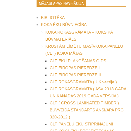
MĀJASLAPAS NAVIGĀCIJA
BIBLIOTĒKA
KOKA ĒKU BŪVNIECĪBA
KOKA ROKASGRĀMATA – KOKS KĀ
BŪVMATERIĀLS
KRUSTĀM LĪMĒTU MASĪVKOKA PANEĻU
(CLT) KOKA MĀJAS
CLT ĒKU PLĀNOŠANAS GIDS
CLT EIROPAS PIEREDZE I
CLT EIROPAS PIEREDZE II
CLT ROKASGRĀMATA ( UK versija )
CLT ROKASGRĀMATA ( ASV 2013.GADA
UN KANĀDAS 2019.GADA VERSIJA )
CLT ( CROSS LAMINATED TIMBER )
BŪVVEIDA STANDARTS ANSI/APA PRG
320-2012 )
CLT PANEĻU ĒKU STIPRINĀJUMI