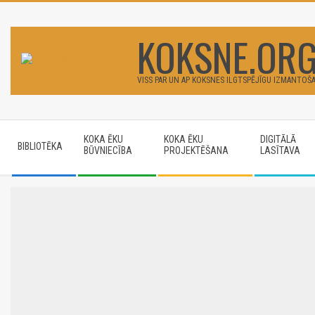
Skip
to
KOKSNE.OR
content
VISS PAR UN AP KOKSNES ILGTSPĒJĪGU IZMANTOŠ
Secondary
KOKA ĒKU
KOKA ĒKU
DIGITĀLĀ
Navigation
BIBLIOTĒKA
BŪVNIECĪBA
PROJEKTĒŠANA
LASĪTAVA
Menu