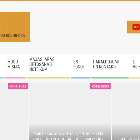
G
ANU BŪVNIECĪBĀ
MĀJASLAPAS
MŪSU
ES
PAKALPOJUMI
E-
LIETOŠANAS
MISIJA
FONDI
UN KONTAKTI
VEI
NOTEIKUMI
koka ēkas
koka ēkas
PRAKTISKĀS APMĀCĪBAS “VĒSTURISKO ĒKU
KOKA LOGU RESTAURĀCIJA” 11.MAIJA LĪDZ
13 SKULPTURĀ