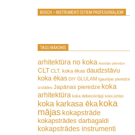
BOSCH – INSTRUMENTI ĪSTIEM PROFESIONĀĻIEM!
TAGU MĀKONIS
arhitektūra no koka
Austrijas pieredze
CLT
daudzstāvu
CLT. koka ēkas
koka ēkas
GLULAM
DIY
Igaunijas pieredze
koka
Japānas pieredze
izstādes
arhitektūra
koka debesskrāpji
koka jahtas
koka
koka karkasa ēka
mājas
kokapstrāde
kokapstrādes darbagaldi
kokapstrādes instrumenti