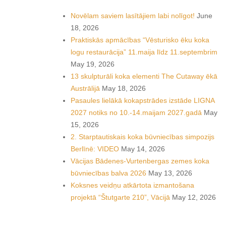
Novēlam saviem lasītājiem labi nolīgot!
June
18, 2026
Praktiskās apmācības “Vēsturisko ēku koka
logu restaurācija” 11.maija līdz 11.septembrim
May 19, 2026
13 skulpturāli koka elementi The Cutaway ēkā
Austrālijā
May 18, 2026
Pasaules lielākā kokapstrādes izstāde LIGNA
2027 notiks no 10.-14.maijam 2027.gadā
May
15, 2026
2. Starptautiskais koka būvniecības simpozijs
Berlīnē: VIDEO
May 14, 2026
Vācijas Bādenes-Vurtenbergas zemes koka
būvniecības balva 2026
May 13, 2026
Koksnes veidņu atkārtota izmantošana
projektā “Štutgarte 210”, Vācijā
May 12, 2026