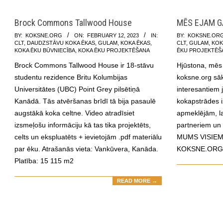
Brock Commons Tallwood House
MĒS EJAM G
2023-
2023-
BY:
KOKSNE.ORG
ON:
FEBRUARY 12, 2023
IN:
BY:
KOKSNE.OR
CLT
,
DAUDZSTĀVU KOKA ĒKAS
,
GULAM
,
KOKA ĒKAS
,
CLT
,
GULAM
,
KOK
02-
01-
KOKA ĒKU BŪVNIECĪBA
,
KOKA ĒKU PROJEKTĒŠANA
ĒKU PROJEKTĒŠ
12
14
Brock Commons Tallwood House ir 18-stāvu
Hjūstona, mēs 
studentu rezidence Britu Kolumbijas
koksne.org sā
Universitātes (UBC) Point Grey pilsētiņā
interesantiem 
Kanādā. Tās atvēršanas brīdī tā bija pasaulē
kokapstrādes 
augstākā koka celtne. Video atradīsiet
apmeklējām, la
izsmeļošu informāciju kā tas tika projektēts,
partneriem un 
celts un ekspluatēts + ievietojām .pdf materiālu
MUMS VISIEM
par ēku. Atrašanās vieta: Vankūvera, Kanāda.
KOKSNE.ORG
Platība: 15 115 m2
READ MORE →