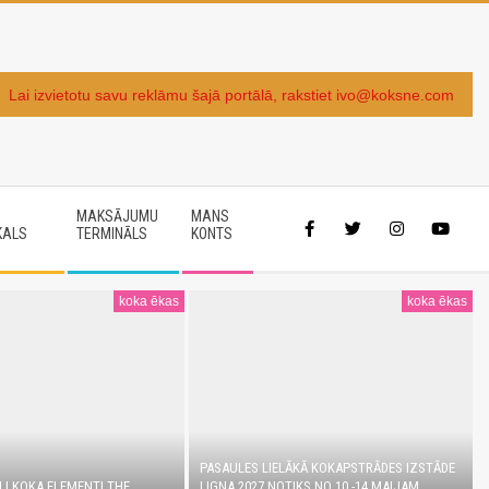
Lai izvietotu savu reklāmu šajā portālā, rakstiet ivo@koksne.com
MAKSĀJUMU
MANS
KALS
TERMINĀLS
KONTS
koka ēkas
koka ēkas
PASAULES LIELĀKĀ KOKAPSTRĀDES IZSTĀDE
LI KOKA ELEMENTI THE
LIGNA 2027 NOTIKS NO 10.-14.MAIJAM