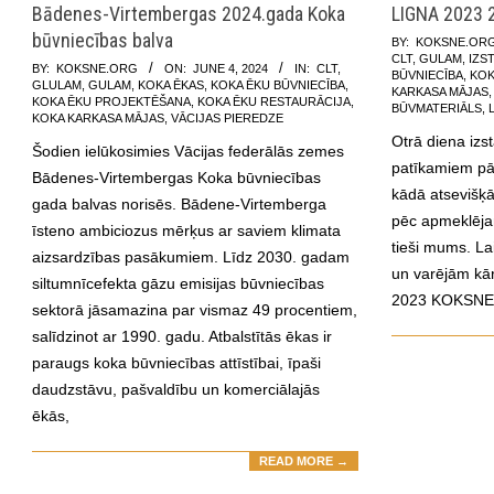
Bādenes-Virtembergas 2024.gada Koka
LIGNA 2023 2
būvniecības balva
2023-
BY:
KOKSNE.OR
CLT
,
GULAM
,
IZS
2024-
08-
BY:
KOKSNE.ORG
ON:
JUNE 4, 2024
IN:
CLT
,
BŪVNIECĪBA
,
KOK
GLULAM
,
GULAM
,
KOKA ĒKAS
,
KOKA ĒKU BŪVNIECĪBA
,
06-
11
KARKASA MĀJAS
KOKA ĒKU PROJEKTĒŠANA
,
KOKA ĒKU RESTAURĀCIJA
,
BŪVMATERIĀLS
,
04
KOKA KARKASA MĀJAS
,
VĀCIJAS PIEREDZE
Otrā diena iz
Šodien ielūkosimies Vācijas federālās zemes
patīkamiem pār
Bādenes-Virtembergas Koka būvniecības
kādā atsevišķ
gada balvas norisēs. Bādene-Virtemberga
pēc apmeklējam
īsteno ambiciozus mērķus ar saviem klimata
tieši mums. Lai
aizsardzības pasākumiem. Līdz 2030. gadam
un varējām kārt
siltumnīcefekta gāzu emisijas būvniecības
2023 KOKSNE.
sektorā jāsamazina par vismaz 49 procentiem,
salīdzinot ar 1990. gadu. Atbalstītās ēkas ir
paraugs koka būvniecības attīstībai, īpaši
daudzstāvu, pašvaldību un komerciālajās
ēkās,
READ MORE →