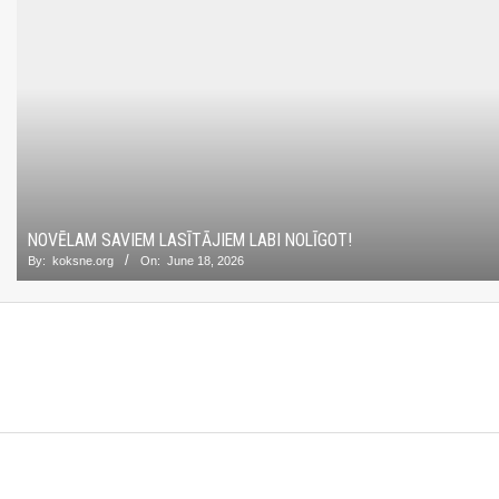
NOVĒLAM SAVIEM LASĪTĀJIEM LABI NOLĪGOT!
By:
koksne.org
On:
June 18, 2026